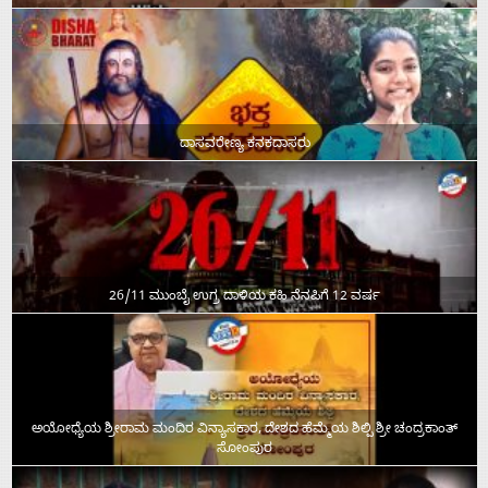
ದಾಸವರೇಣ್ಯ ಕನಕದಾಸರು
26/11 ಮುಂಬೈ ಉಗ್ರ ದಾಳಿಯ ಕಹಿ ನೆನಪಿಗೆ 12 ವರ್ಷ
ಅಯೋಧ್ಯೆಯ ಶ್ರೀರಾಮ ಮಂದಿರ ವಿನ್ಯಾಸಕಾರ, ದೇಶದ ಹೆಮ್ಮೆಯ ಶಿಲ್ಪಿ ಶ್ರೀ ಚಂದ್ರಕಾಂತ್‌
ಸೋಂಪುರ