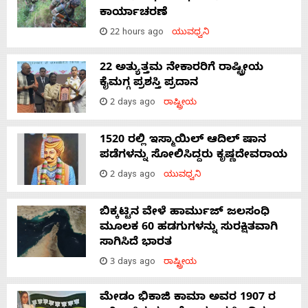
ಕಾರ್ಯಾಚರಣೆ
22 hours ago
ಯುವಧ್ವನಿ
22 ಅತ್ಯುತ್ತಮ ನೇಕಾರರಿಗೆ ರಾಷ್ಟ್ರೀಯ
ಕೈಮಗ್ಗ ಪ್ರಶಸ್ತಿ ಪ್ರದಾನ
2 days ago
ರಾಷ್ಟ್ರೀಯ
1520 ರಲ್ಲಿ ಇಸ್ಮಾಯಿಲ್ ಆದಿಲ್ ಷಾನ
ಪಡೆಗಳನ್ನು ಸೋಲಿಸಿದ್ದರು ಕೃಷ್ಣದೇವರಾಯ
2 days ago
ಯುವಧ್ವನಿ
ಬಿಕ್ಕಟ್ಟಿನ ವೇಳೆ ಹಾರ್ಮುಜ್ ಜಲಸಂಧಿ
ಮೂಲಕ 60 ಹಡಗುಗಳನ್ನು ಸುರಕ್ಷಿತವಾಗಿ
ಸಾಗಿಸಿದೆ ಭಾರತ
3 days ago
ರಾಷ್ಟ್ರೀಯ
ಮೇಡಂ ಭಿಕಾಜಿ ಕಾಮಾ ಅವರ 1907 ರ