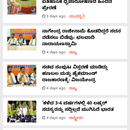
ಐತಿಹಾಸಿಕ ಧ್ವಜಾರೋಹಣದ ಹಿಂದಿನ
ಪ್ರೇರಣೆ
3 days ago
ಯುವಧ್ವನಿ
ನಾಗೇಂದ್ರ ರಾಜೀನಾಮೆ ಕೊಡದಿದ್ದರೆ ಸದನ
ನಡೆಸಲು ಬಿಡೆವು: ಛಲವಾದಿ
ನಾರಾಯಣಸ್ವಾಮಿ
4 days ago
ರಾಜ್ಯ
ಸಚಿವ ಸಂಪುಟ ವಿಸ್ತರಣೆ ಮಾಡಿದ್ದು
ಹಣಬಲ ಮತ್ತು ಹೈಕಮಾಂಡ್
ರಾಜಕಾರಣಕ್ಕೆ: ವಿಜಯೇಂದ್ರ
4 days ago
ರಾಜ್ಯ
‘ಕಳೆದ 3-4 ವರ್ಷಗಳಲ್ಲಿ 40 ಲಷ್ಕರ್
ಸದಸ್ಯರನ್ನು ಸದ್ದಿಲ್ಲದೆ ಮುಗಿಸಿದೆ ಭಾರತ
4 days ago
ರಾಷ್ಟ್ರೀಯ