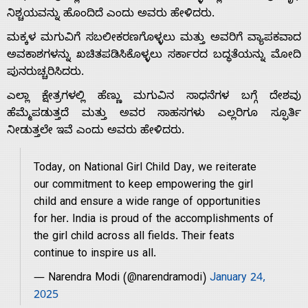
ನಿಶ್ಚಯವನ್ನು ಹೊಂದಿದೆ ಎಂದು ಅವರು ಹೇಳಿದರು.
ಮಕ್ಕಳ ಮಗುವಿಗೆ ಸಬಲೀಕರಣಗೊಳ್ಳಲು ಮತ್ತು ಅವರಿಗೆ ವ್ಯಾಪಕವಾದ
ಅವಕಾಶಗಳನ್ನು ಖಚಿತಪಡಿಸಿಕೊಳ್ಳಲು ಸರ್ಕಾರದ ಬದ್ಧತೆಯನ್ನು ಮೋದಿ
ಪುನರುಚ್ಚರಿಸಿದರು.
Home
ಎಲ್ಲಾ ಕ್ಷೇತ್ರಗಳಲ್ಲಿ ಹೆಣ್ಣು ಮಗುವಿನ ಸಾಧನೆಗಳ ಬಗ್ಗೆ ದೇಶವು
ಹೆಮ್ಮೆಪಡುತ್ತದೆ ಮತ್ತು ಅವರ ಸಾಹಸಗಳು ಎಲ್ಲರಿಗೂ ಸ್ಫೂರ್ತಿ
About
ನೀಡುತ್ತಲೇ ಇವೆ ಎಂದು ಅವರು ಹೇಳಿದರು.
Us
Today, on National Girl Child Day, we reiterate
our commitment to keep empowering the girl
child and ensure a wide range of opportunities
Advertise
for her. India is proud of the accomplishments of
the girl child across all fields. Their feats
With
continue to inspire us all.
— Narendra Modi (@narendramodi)
January 24,
s
2025