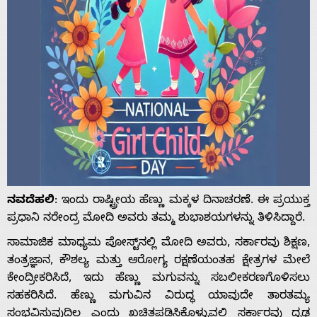
ನವದೆಹಲಿ
: ಇಂದು ರಾಷ್ಟ್ರೀಯ ಹೆಣ್ಣು ಮಕ್ಕಳ ದಿನಾಚರಣೆ. ಈ ಪ್ರಯುಕ್ತ
ಪ್ರಧಾನಿ ನರೇಂದ್ರ ಮೋದಿ ಅವರು ತಮ್ಮ ಶುಭಾಶಯಗಳನ್ನು ತಿಳಿಸಿದ್ದಾರೆ.
ಸಾಮಾಜಿಕ ಮಾಧ್ಯಮ ಪೋಸ್ಟ್‌ನಲ್ಲಿ ಮೋದಿ ಅವರು, ಸರ್ಕಾರವು ಶಿಕ್ಷಣ,
ತಂತ್ರಜ್ಞಾನ, ಕೌಶಲ್ಯ ಮತ್ತು ಆರೋಗ್ಯ ರಕ್ಷಣೆಯಂತಹ ಕ್ಷೇತ್ರಗಳ ಮೇಲೆ
ಕೇಂದ್ರೀಕರಿಸಿದೆ, ಇದು ಹೆಣ್ಣು ಮಗುವನ್ನು ಸಬಲೀಕರಣಗೊಳಿಸಲು
ಸಹಕರಿಸಿದೆ. ಹೆಣ್ಣು ಮಗುವಿನ ವಿರುದ್ಧ ಯಾವುದೇ ತಾರತಮ್ಯ
ಸಂಭವಿಸುವುದಿಲ್ಲ ಎಂದು ಖಚಿತಪಡಿಸಿಕೊಳ್ಳುವಲ್ಲಿ ಸರ್ಕಾರವು ದೃಢ