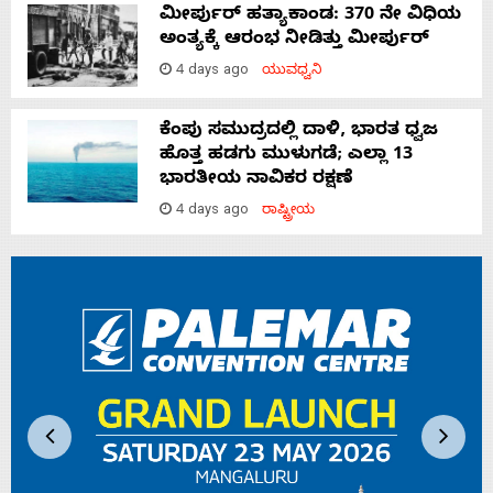
ಮೀರ್ಪುರ್ ಹತ್ಯಾಕಾಂಡ: 370 ನೇ ವಿಧಿಯ
ಅಂತ್ಯಕ್ಕೆ ಆರಂಭ ನೀಡಿತ್ತು ಮೀರ್ಪುರ್
4 days ago
ಯುವಧ್ವನಿ
ಕೆಂಪು ಸಮುದ್ರದಲ್ಲಿ ದಾಳಿ, ಭಾರತ ಧ್ವಜ
ಹೊತ್ತ ಹಡಗು ಮುಳುಗಡೆ; ಎಲ್ಲಾ 13
ಭಾರತೀಯ ನಾವಿಕರ ರಕ್ಷಣೆ
4 days ago
ರಾಷ್ಟ್ರೀಯ