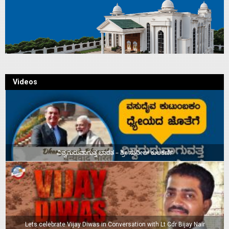
Videos
ವಿಶ್ವಗುರುವಾಗುತ್ತ ಭಾರತ – ಶ್ರೀ ಸುನೀಲ್‌ ಕುಲಕರ್ಣಿ
Lets celebrate Vijay Diwas in Conversation with Lt Cdr Bijay Nair