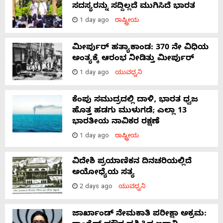
ಸದಸ್ಯರನ್ನು ಸದ್ದಿಲ್ಲದೆ ಮುಗಿಸಿದೆ ಭಾರತ
1 day ago
ರಾಷ್ಟ್ರೀಯ
ಮೀರ್ಪುರ್ ಹತ್ಯಾಕಾಂಡ: 370 ನೇ ವಿಧಿಯ
ಅಂತ್ಯಕ್ಕೆ ಆರಂಭ ನೀಡಿತ್ತು ಮೀರ್ಪುರ್
1 day ago
ಯುವಧ್ವನಿ
ಕೆಂಪು ಸಮುದ್ರದಲ್ಲಿ ದಾಳಿ, ಭಾರತ ಧ್ವಜ
ಹೊತ್ತ ಹಡಗು ಮುಳುಗಡೆ; ಎಲ್ಲಾ 13
ಭಾರತೀಯ ನಾವಿಕರ ರಕ್ಷಣೆ
1 day ago
ರಾಷ್ಟ್ರೀಯ
ವಿದೇಶಿ ಪ್ರಯಾಣಿಕನ ದಿನಚರಿಯಲ್ಲಿದೆ
ಅಯೋಧ್ಯೆಯ ಸತ್ಯ
2 days ago
ಯುವಧ್ವನಿ
ಜಾರ್ಖಾಂಡ್‌ ನೇಮಕಾತಿ ಪರೀಕ್ಷಾ ಅಕ್ರಮ: