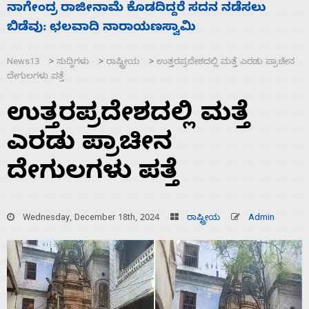
ಸಚಿವ ಸಂಪುಟ ವಿಸ್ತರಣೆ ಮಾಡಿದ್ದು ಹಣಬಲ ಮತ್ತು
‘
ಹೈಕಮಾಂಡ್ ರಾಜಕಾರಣಕ್ಕೆ: ವಿಜಯೇಂದ್ರ
News13
ಸುದ್ದಿಗಳು
ರಾಷ್ಟ್ರೀಯ
ಉತ್ತರಪ್ರದೇಶದಲ್ಲಿ ಮತ್ತೆ ಎರಡು ಪ್ರಾಚೀನ
>
>
>
ದೇಗುಲಗಳು ಪತ್ತೆ
ಉತ್ತರಪ್ರದೇಶದಲ್ಲಿ ಮತ್ತೆ
ಎರಡು ಪ್ರಾಚೀನ
ದೇಗುಲಗಳು ಪತ್ತೆ
Wednesday, December 18th, 2024
ರಾಷ್ಟ್ರೀಯ
Admin