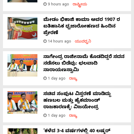
9 hours ago
ರಾಷ್ಟ್ರೀಯ
ಮೇಡಂ ಭಿಕಾಜಿ ಕಾಮಾ ಅವರ 1907 ರ
ಐತಿಹಾಸಿಕ ಧ್ವಜಾರೋಹಣದ ಹಿಂದಿನ
ಪ್ರೇರಣೆ
14 hours ago
ಯುವಧ್ವನಿ
ನಾಗೇಂದ್ರ ರಾಜೀನಾಮೆ ಕೊಡದಿದ್ದರೆ ಸದನ
ನಡೆಸಲು ಬಿಡೆವು: ಛಲವಾದಿ
ನಾರಾಯಣಸ್ವಾಮಿ
1 day ago
ರಾಜ್ಯ
ಸಚಿವ ಸಂಪುಟ ವಿಸ್ತರಣೆ ಮಾಡಿದ್ದು
ಹಣಬಲ ಮತ್ತು ಹೈಕಮಾಂಡ್
ರಾಜಕಾರಣಕ್ಕೆ: ವಿಜಯೇಂದ್ರ
1 day ago
ರಾಜ್ಯ
‘ಕಳೆದ 3-4 ವರ್ಷಗಳಲ್ಲಿ 40 ಲಷ್ಕರ್