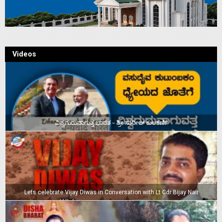
Videos
ವಿಶ್ವಗುರುವಾಗುತ್ತ ಭಾರತ – ಶ್ರೀ ಸುನೀಲ್‌ ಕುಲಕರ್ಣಿ
Lets celebrate Vijay Diwas in Conversation with Lt Cdr Bijay Nair