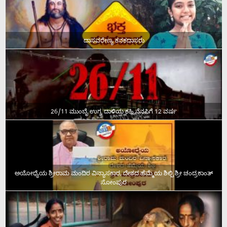
ದಾಸವರೇಣ್ಯ ಕನಕದಾಸರು
26/11 ಮುಂಬೈ ಉಗ್ರ ದಾಳಿಯ ಕಹಿ ನೆನಪಿಗೆ 12 ವರ್ಷ
ಅಯೋಧ್ಯೆಯ ಶ್ರೀರಾಮ ಮಂದಿರ ವಿನ್ಯಾಸಕಾರ, ದೇಶದ ಹೆಮ್ಮೆಯ ಶಿಲ್ಪಿ ಶ್ರೀ ಚಂದ್ರಕಾಂತ್‌
ಸೋಂಪುರ