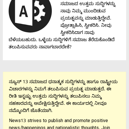
ಸಮಾಜದ ಉತ್ತಮ ಸುದ್ದಿಗಳನ್ನು
ನಾವು ನಿಮ್ಮ ಮುಂದಿಡುವ
ಪ್ರಯತ್ನವನ್ನು ಮಾಡುತ್ತಿದ್ದೇವೆ.
ಪ್ರೋತ್ಸಾಹಿಸಿ, ಸ್ವೀಕರಿಸಿ. ನೀವು
ಸ್ವೀಕರಿಸಿದಾಗ ನಾವು
ಬೆಳೆಯಬಹುದು. ಒಳ್ಳೆಯ ಸುದ್ದಿಗಳಿಗೆ ಸಮಾಜ ತೆರೆದುಕೊಂಡಿದೆ
ತಲುಪಿಸುವವರು ನಾವಾಗಬಾರದೇಕೆ?
ನ್ಯೂಸ್ 13 ಸಮಾಜದ ಧನಾತ್ಮಕ ಸುದ್ದಿಗಳನ್ನು ಹಾಗೂ ರಾಷ್ಟ್ರೀಯ
ವಿಚಾರಗಳನ್ನು ನಿಮಗೆ ತಲುಪಿಸುವ ಪ್ರಯತ್ನ ಮಾಡುತ್ತದೆ. ಈ
ರೀತಿ ಇನ್ನಷ್ಟು ಉತ್ತಮ ಸುದ್ದಿಗಳನ್ನು ತಲುಪಿಸಲು ನಿಮ್ಮ
ಸಹಕಾರವನ್ನು ಅಪೇಕ್ಷಿಸುತ್ತಿದ್ದೇವೆ. ಈ ಕಾರ್ಯದಲ್ಲಿ ನೀವೂ
ನಮ್ಮೊಂದಿಗೆ ಜೊತೆಯಾಗಿ.
News13 strives to publish and promote positive
news/happenings and nationalistic thoughts. Join