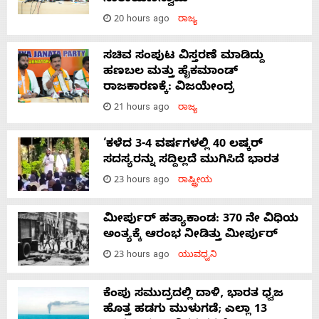
20 hours ago
ರಾಜ್ಯ
ಸಚಿವ ಸಂಪುಟ ವಿಸ್ತರಣೆ ಮಾಡಿದ್ದು
ಹಣಬಲ ಮತ್ತು ಹೈಕಮಾಂಡ್
ರಾಜಕಾರಣಕ್ಕೆ: ವಿಜಯೇಂದ್ರ
21 hours ago
ರಾಜ್ಯ
‘ಕಳೆದ 3-4 ವರ್ಷಗಳಲ್ಲಿ 40 ಲಷ್ಕರ್
ಸದಸ್ಯರನ್ನು ಸದ್ದಿಲ್ಲದೆ ಮುಗಿಸಿದೆ ಭಾರತ
23 hours ago
ರಾಷ್ಟ್ರೀಯ
ಮೀರ್ಪುರ್ ಹತ್ಯಾಕಾಂಡ: 370 ನೇ ವಿಧಿಯ
ಅಂತ್ಯಕ್ಕೆ ಆರಂಭ ನೀಡಿತ್ತು ಮೀರ್ಪುರ್
23 hours ago
ಯುವಧ್ವನಿ
ಕೆಂಪು ಸಮುದ್ರದಲ್ಲಿ ದಾಳಿ, ಭಾರತ ಧ್ವಜ
ಹೊತ್ತ ಹಡಗು ಮುಳುಗಡೆ; ಎಲ್ಲಾ 13