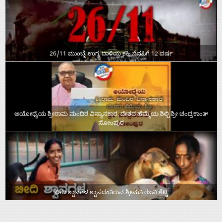
26/11 ಮುಂಬೈ ಉಗ್ರ ದಾಳಿಯ ಕಹಿ ನೆನಪಿಗೆ 12 ವರ್ಷ
ಅಯೋಧ್ಯೆಯ ಶ್ರೀರಾಮ ಮಂದಿರ ವಿನ್ಯಾಸಕಾರ, ದೇಶದ ಹೆಮ್ಮೆಯ ಶಿಲ್ಪಿ ಶ್ರೀ ಚಂದ್ರಕಾಂತ್‌
ಸೋಂಪುರ
ಬೀದಿ ಶ್ವಾನಗಳ ಶ್ವಾಸದಂತಿರುವ ಶ್ರೀಮತಿ ರಜನಿ ಶೆಟ್ಟಿ