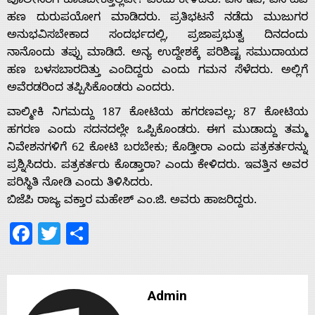
With
ಪೊಲೀಸರಿಗೆ ಕೊಡಬೇಕಿತ್ತಲ್ಲವೇ? ಎಂದು ಕೇಳಿದರು. ಎಸ್‍ಇಪಿ, ಎಸ್‍ಟಿಪಿ
ಹಣ ದುರುಪಯೋಗ ಮಾಡಿದರು. ಪ್ರತಿಭಟನೆ ನಡೆದು ಮುಜುಗರ
s
ಅನುಭವಿಸಬೇಕಾದ ಸಂದರ್ಭದಲ್ಲಿ, ಪ್ರಜಾಪ್ರಭುತ್ವ ದಿನದಂದು
ನಾನೊಂದು ತಪ್ಪು ಮಾಡಿದೆ. ಅನ್ಯ ಉದ್ದೇಶಕ್ಕೆ ಪರಿಶಿಷ್ಟ ಸಮುದಾಯದ
ಹಣ ಬಳಸಬಾರದಿತ್ತು ಎಂದಿದ್ದರು ಎಂದು ಗಮನ ಸೆಳೆದರು. ಅಲ್ಲಿಗೆ
Contact
ಅವೆರಡರಿಂದ ತಪ್ಪಿಸಿಕೊಂಡರು ಎಂದರು.
ವಾಲ್ಮೀಕಿ ನಿಗಮದ್ದು 187 ಕೋಟಿಯ ಹಗರಣವಲ್ಲ; 87 ಕೋಟಿಯ
Us
ಹಗರಣ ಎಂದು ಸದನದಲ್ಲೇ ಒಪ್ಪಿಕೊಂಡರು. ಈಗ ಮುಡಾದ್ದು ತಮ್ಮ
ನಿವೇಶನಗಳಿಗೆ 62 ಕೋಟಿ ಬರಬೇಕು; ಕೊಡ್ತೀರಾ ಎಂದು ಪತ್ರಕರ್ತರನ್ನು
ಪ್ರಶ್ನಿಸಿದರು. ಪತ್ರಕರ್ತರು ಕೊಡ್ತಾರಾ? ಎಂದು ಕೇಳಿದರು. ಇವತ್ತಿನ ಅವರ
ಪರಿಸ್ಥಿತಿ ನೋಡಿ ಎಂದು ತಿಳಿಸಿದರು.
ಬಿಜೆಪಿ ರಾಜ್ಯ ವಕ್ತಾರ ಮಹೇಶ್ ಎಂ.ಜಿ. ಅವರು ಹಾಜರಿದ್ದರು.
Facebook
Twitter
Share
Admin