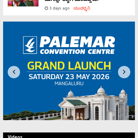
ಮಗನ್ನೇ ತ್ಯಾಗ ಮಾಡಿದ್ದಳು!
3 days ago
ಯುವಧ್ವನಿ
Videos