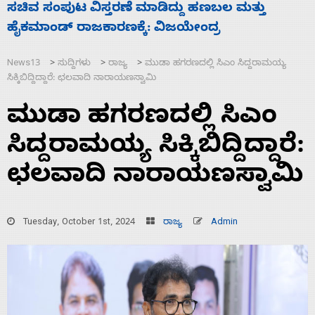
‘ಕಳೆದ 3-4 ವರ್ಷಗಳಲ್ಲಿ 40 ಲಷ್ಕರ್ ಸದಸ್ಯರನ್ನು ಸದ್ದಿಲ್ಲದೆ
ಕ
ಮುಗಿಸಿದೆ ಭಾರತ
ಮ
News13
ಸುದ್ದಿಗಳು
ರಾಜ್ಯ
ಮುಡಾ ಹಗರಣದಲ್ಲಿ ಸಿಎಂ ಸಿದ್ದರಾಮಯ್ಯ
>
>
>
ಸಿಕ್ಕಿಬಿದ್ದಿದ್ದಾರೆ: ಛಲವಾದಿ ನಾರಾಯಣಸ್ವಾಮಿ
ಮುಡಾ ಹಗರಣದಲ್ಲಿ ಸಿಎಂ
ಸಿದ್ದರಾಮಯ್ಯ ಸಿಕ್ಕಿಬಿದ್ದಿದ್ದಾರೆ:
ಛಲವಾದಿ ನಾರಾಯಣಸ್ವಾಮಿ
Tuesday, October 1st, 2024
ರಾಜ್ಯ
Admin