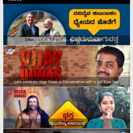
ವಿಶ್ವಗುರುವಾಗುತ್ತ ಭಾರತ – ಶ್ರೀ ಸುನೀಲ್‌ ಕುಲಕರ್ಣಿ
Lets celebrate Vijay Diwas in Conversation with Lt Cdr Bijay Nair
ದಾಸವರೇಣ್ಯ ಕನಕದಾಸರು