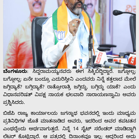
ಬೆಂಗಳೂರು
: ಸಿದ್ದರಾಮಯ್ಯನವರು ಈಗ ಸಿಕ್ಕಿಬಿದ್ದಿದ್ದಾರೆ. ಜಗ್ಗೋಲ್ಲ;
ಬಗ್ಗೋಲ್ಲ; ಏನೇ ಬಂದ್ರೂ ಎದುರಿಸ್ತೀನಿ ಎಂದವರು ನಿನ್ನೆ ಕತ್ತಲಾದ ಮೇಲೆ
ಜಗ್ಗಿದ್ಯಾಕೆ? ಬಗ್ಗಿದ್ಯಾಕೆ? ರಾತ್ರೋರಾತ್ರಿ ಜಗ್ಗಿದ್ದು, ಬಗ್ಗಿದ್ದು ಯಾಕೆ? ಎಂದು
ವಿಧಾನಪರಿಷತ್ ವಿಪಕ್ಷ ನಾಯಕ ಛಲವಾದಿ ನಾರಾಯಣಸ್ವಾಮಿ ಅವರು
ಪ್ರಶ್ನಿಸಿದರು.
ಬಿಜೆಪಿ ರಾಜ್ಯ ಕಾರ್ಯಾಲಯ ಜಗನ್ನಾಥ ಭವನದಲ್ಲಿ ಇಂದು ಮಾಧ್ಯಮ
ಪ್ರತಿನಿಧಿಗಳ ಜೊತೆ ಮಾತನಾಡಿದ ಅವರು, ಇದರಿಂದ ಅವರ ಕಪಟತನ
ಎಂಥದ್ದೆಂದು ಅರ್ಥವಾಗುತ್ತದೆ. ನಿನ್ನೆ 14 ಸೈಟ್ ಸರೆಂಡರ್ ಮಾಡಿದ್ದಾಗಿ
ಲೆಟರ್ ಕೊಟ್ಟಿದ್ದಾರೆ. ಆ ಪತ್ರದಲ್ಲಿ ದಿನಾಂಕವೂ ಇಲ್ಲ; ಆದ್ದರಿಂದ ಅದು