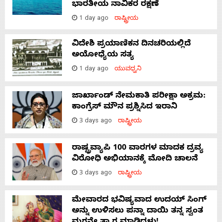
ಭಾರತೀಯ ನಾವಿಕರ ರಕ್ಷಣೆ
1 day ago
ರಾಷ್ಟ್ರೀಯ
ವಿದೇಶಿ ಪ್ರಯಾಣಿಕನ ದಿನಚರಿಯಲ್ಲಿದೆ
ಅಯೋಧ್ಯೆಯ ಸತ್ಯ
1 day ago
ಯುವಧ್ವನಿ
ಜಾರ್ಖಾಂಡ್‌ ನೇಮಕಾತಿ ಪರೀಕ್ಷಾ ಅಕ್ರಮ:
ಕಾಂಗ್ರೆಸ್‌ ಮೌನ ಪ್ರಶ್ನಿಸಿದ ಇರಾನಿ
3 days ago
ರಾಷ್ಟ್ರೀಯ
ರಾಷ್ಟ್ರವ್ಯಾಪಿ 100 ವಾರಗಳ ಮಾದಕ ದ್ರವ್ಯ
ವಿರೋಧಿ ಅಭಿಯಾನಕ್ಕೆ ಮೋದಿ ಚಾಲನೆ
3 days ago
ರಾಷ್ಟ್ರೀಯ
ಮೇವಾರದ ಭವಿಷ್ಯವಾದ ಉದಯ್ ಸಿಂಗ್
ಅನ್ನು ಉಳಿಸಲು ಪನ್ನಾ ದಾಯಿ ತನ್ನ ಸ್ವಂತ