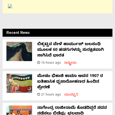
Recent News
ಬಿಕ್ಕಟ್ಟಿನ ವೇಳೆ ಹಾರ್ಮುಜ್ ಜಲಸಂಧಿ
ಮೂಲಕ 60 ಹಡಗುಗಳನ್ನು ಸುರಕ್ಷಿತವಾಗಿ
ಸಾಗಿಸಿದೆ ಭಾರತ
16 hours ago
ರಾಷ್ಟ್ರೀಯ
ಮೇಡಂ ಭಿಕಾಜಿ ಕಾಮಾ ಅವರ 1907 ರ
ಐತಿಹಾಸಿಕ ಧ್ವಜಾರೋಹಣದ ಹಿಂದಿನ
ಪ್ರೇರಣೆ
21 hours ago
ಯುವಧ್ವನಿ
ನಾಗೇಂದ್ರ ರಾಜೀನಾಮೆ ಕೊಡದಿದ್ದರೆ ಸದನ
ನಡೆಸಲು ಬಿಡೆವು: ಛಲವಾದಿ