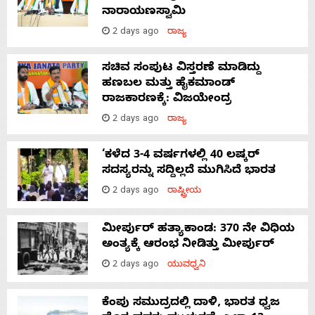
ನಾರಾಯಣಸ್ವಾಮಿ
2 days ago
ರಾಜ್ಯ
ಸಚಿವ ಸಂಪುಟ ವಿಸ್ತರಣೆ ಮಾಡಿದ್ದು
ಹಣಬಲ ಮತ್ತು ಹೈಕಮಾಂಡ್
ರಾಜಕಾರಣಕ್ಕೆ: ವಿಜಯೇಂದ್ರ
2 days ago
ರಾಜ್ಯ
‘ಕಳೆದ 3-4 ವರ್ಷಗಳಲ್ಲಿ 40 ಲಷ್ಕರ್
ಸದಸ್ಯರನ್ನು ಸದ್ದಿಲ್ಲದೆ ಮುಗಿಸಿದೆ ಭಾರತ
2 days ago
ರಾಷ್ಟ್ರೀಯ
ಮೀರ್ಪುರ್ ಹತ್ಯಾಕಾಂಡ: 370 ನೇ ವಿಧಿಯ
ಅಂತ್ಯಕ್ಕೆ ಆರಂಭ ನೀಡಿತ್ತು ಮೀರ್ಪುರ್
2 days ago
ಯುವಧ್ವನಿ
ಕೆಂಪು ಸಮುದ್ರದಲ್ಲಿ ದಾಳಿ, ಭಾರತ ಧ್ವಜ