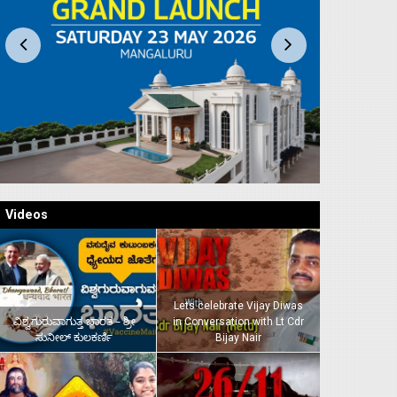
Videos
Lets celebrate Vijay Diwas
ವಿಶ್ವಗುರುವಾಗುತ್ತ ಭಾರತ – ಶ್ರೀ
in Conversation with Lt Cdr
ಸುನೀಲ್‌ ಕುಲಕರ್ಣಿ
Bijay Nair