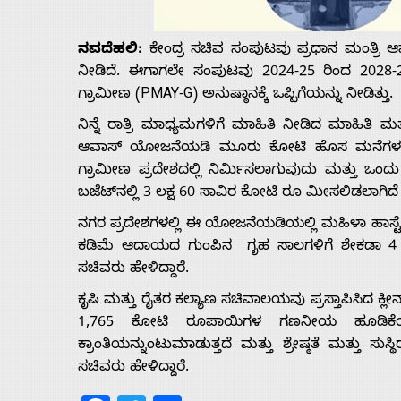
Us
ನವದೆಹಲಿ:
ಕೇಂದ್ರ ಸಚಿವ ಸಂಪುಟವು ಪ್ರಧಾನ ಮಂತ್ರ
Advertise
ನೀಡಿದೆ. ಈಗಾಗಲೇ ಸಂಪುಟವು 2024-25 ರಿಂದ 2028-
ಗ್ರಾಮೀಣ (PMAY-G) ಅನುಷ್ಠಾನಕ್ಕೆ ಒಪ್ಪಿಗೆಯನ್ನು ನೀಡಿತ್ತು.
With
ನಿನ್ನೆ ರಾತ್ರಿ ಮಾಧ್ಯಮಗಳಿಗೆ ಮಾಹಿತಿ ನೀಡಿದ ಮಾಹಿತಿ ಮತ
ಆವಾಸ್ ಯೋಜನೆಯಡಿ ಮೂರು ಕೋಟಿ ಹೊಸ ಮನೆಗಳನ್ನು 
s
ಗ್ರಾಮೀಣ ಪ್ರದೇಶದಲ್ಲಿ ನಿರ್ಮಿಸಲಾಗುವುದು ಮತ್ತು ಒಂ
ಬಜೆಟ್‌ನಲ್ಲಿ 3 ಲಕ್ಷ 60 ಸಾವಿರ ಕೋಟಿ ರೂ ಮೀಸಲಿಡಲಾಗಿದೆ ಎ
ನಗರ ಪ್ರದೇಶಗಳಲ್ಲಿ ಈ ಯೋಜನೆಯಡಿಯಲ್ಲಿ ಮಹಿಳಾ ಹಾಸ್ಟೆಲ್
Contact
ಕಡಿಮೆ ಆದಾಯದ ಗುಂಪಿನ ಗೃಹ ಸಾಲಗಳಿಗೆ ಶೇಕಡಾ 4 ರಷ
ಸಚಿವರು ಹೇಳಿದ್ದಾರೆ.
Us
ಕೃಷಿ ಮತ್ತು ರೈತರ ಕಲ್ಯಾಣ ಸಚಿವಾಲಯವು ಪ್ರಸ್ತಾಪಿಸಿದ ಕ್ಲೀ
1,765 ಕೋಟಿ ರೂಪಾಯಿಗಳ ಗಣನೀಯ ಹೂಡಿಕೆಯ ಈ 
ಕ್ರಾಂತಿಯನ್ನುಂಟುಮಾಡುತ್ತದೆ ಮತ್ತು ಶ್ರೇಷ್ಠತೆ ಮತ್ತು 
ಸಚಿವರು ಹೇಳಿದ್ದಾರೆ.