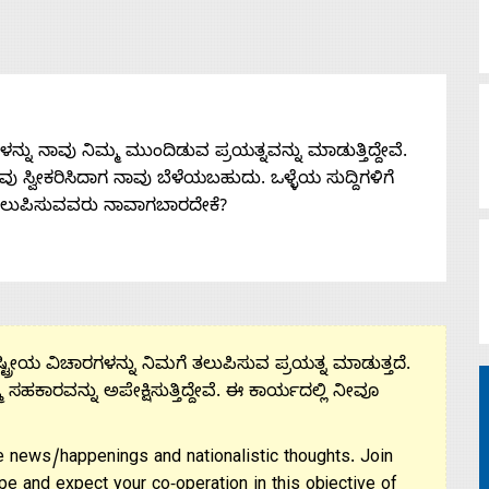
ನು ನಾವು ನಿಮ್ಮ ಮುಂದಿಡುವ ಪ್ರಯತ್ನವನ್ನು ಮಾಡುತ್ತಿದ್ದೇವೆ.
 ನೀವು ಸ್ವೀಕರಿಸಿದಾಗ ನಾವು ಬೆಳೆಯಬಹುದು. ಒಳ್ಳೆಯ ಸುದ್ದಿಗಳಿಗೆ
ತಲುಪಿಸುವವರು ನಾವಾಗಬಾರದೇಕೆ?
ಟ್ರೀಯ ವಿಚಾರಗಳನ್ನು ನಿಮಗೆ ತಲುಪಿಸುವ ಪ್ರಯತ್ನ ಮಾಡುತ್ತದೆ.
ಮ ಸಹಕಾರವನ್ನು ಅಪೇಕ್ಷಿಸುತ್ತಿದ್ದೇವೆ. ಈ ಕಾರ್ಯದಲ್ಲಿ ನೀವೂ
 news/happenings and nationalistic thoughts. Join
pe and expect your co-operation in this objective of