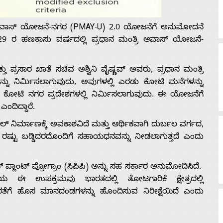
ಿ ಆವಾಸ್ ಯೋಜನೆ-ನಗರ (PMAY-U) 2.0 ಯೋಜನೆಗೆ ಅನುಮೋದನೆ
29 ರ ಹಣಕಾಸು ವರ್ಷದಲ್ಲಿ ಪ್ರಧಾನ ಮಂತ್ರಿ ಆವಾಸ್ ಯೋಜನೆ-
್ತು ಪ್ರಸಾರ ಖಾತೆ ಸಚಿವ ಅಶ್ವಿನಿ ವೈಷ್ಣವ್ ಅವರು, ಪ್ರಧಾನ ಮಂತ್ರಿ
ನಿರ್ಮಿಸಲಾಗುವುದು, ಅವುಗಳಲ್ಲಿ ಎರಡು ಕೋಟಿ ಮನೆಗಳನ್ನು
ದು ಕೋಟಿ ನಗರ ಪ್ರದೇಶಗಳಲ್ಲಿ ನಿರ್ಮಿಸಲಾಗುವುದು. ಈ ಯೋಜನೆಗೆ
ಂದಿದ್ದಾರೆ.
‌ ನಿರ್ಮಾಣಕ್ಕೆ ಅವಕಾಶವಿದೆ ಮತ್ತು ಆರ್ಥಿಕವಾಗಿ ದುರ್ಬಲ ವರ್ಗದ,
್ಟು ಬಡ್ಡಿದರದೊಂದಿಗೆ ಸಹಾಯಧನವನ್ನು ನೀಡಲಾಗುತ್ತದೆ ಎಂದು
ನ್ ಪ್ಲಾಂಟ್ ಪ್ರೋಗ್ರಾಂ (ಸಿಪಿಪಿ) ಅನ್ನು ಸಹ ಸರ್ಕಾರ ಅನುಮೋದಿಸಿದೆ.
ಉಪಕ್ರಮವು ಭಾರತದಲ್ಲಿ ತೋಟಗಾರಿಕೆ ಕ್ಷೇತ್ರದಲ್ಲಿ
ಸುಸ್ಥಿರತೆಗೆ ಹೊಸ ಮಾನದಂಡಗಳನ್ನು ಹೊಂದಿಸುವ ನಿರೀಕ್ಷೆಯಿದೆ ಎಂದು