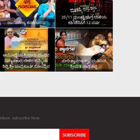
26/11 ಮುಂಬೈ ಉಗ್ರ ದಾಳಿಯ
ದಾಸವರೇಣ್ಯ ಕನಕದಾಸರು
ಕಹಿ ನೆನಪಿಗೆ 12 ವರ್ಷ
ಅಯೋಧ್ಯೆಯ ಶ್ರೀರಾಮ ಮಂದಿರ
ವಿನ್ಯಾಸಕಾರ, ದೇಶದ ಹೆಮ್ಮೆಯ
ಬೀದಿ ಶ್ವಾನಗಳ ಶ್ವಾಸದಂತಿರುವ
ಶಿಲ್ಪಿ ಶ್ರೀ ಚಂದ್ರಕಾಂತ್‌ ಸೋಂಪುರ
ಶ್ರೀಮತಿ ರಜನಿ ಶೆಟ್ಟಿ
 inbox. subscribe Now