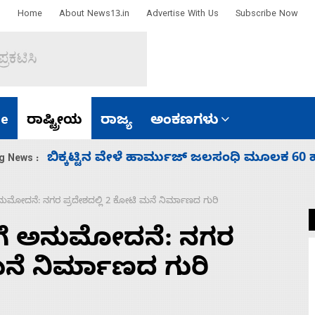
Home
About News13.in
Advertise With Us
Subscribe Now
e
ರಾಷ್ಟ್ರೀಯ
ರಾಜ್ಯ
ಅಂಕಣಗಳು
ಾರತ
ನಾಗೇಂದ್ರ ರಾಜೀನಾಮೆ ಕೊಡದಿದ್ದರೆ ಸದನ ನಡೆಸಲು
g News :
ುಮೋದನೆ: ನಗರ ಪ್ರದೇಶದಲ್ಲಿ 2 ಕೋಟಿ ಮನೆ ನಿರ್ಮಾಣದ ಗುರಿ
ಗೆ ಅನುಮೋದನೆ: ನಗರ
ಮನೆ ನಿರ್ಮಾಣದ ಗುರಿ