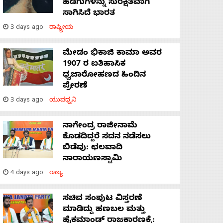
ಹಡಗುಗಳನ್ನು ಸುರಕ್ಷಿತವಾಗಿ
ಸಾಗಿಸಿದೆ ಭಾರತ
3 days ago
ರಾಷ್ಟ್ರೀಯ
ಮೇಡಂ ಭಿಕಾಜಿ ಕಾಮಾ ಅವರ
1907 ರ ಐತಿಹಾಸಿಕ
ಧ್ವಜಾರೋಹಣದ ಹಿಂದಿನ
ಪ್ರೇರಣೆ
3 days ago
ಯುವಧ್ವನಿ
ನಾಗೇಂದ್ರ ರಾಜೀನಾಮೆ
ಕೊಡದಿದ್ದರೆ ಸದನ ನಡೆಸಲು
ಬಿಡೆವು: ಛಲವಾದಿ
ನಾರಾಯಣಸ್ವಾಮಿ
4 days ago
ರಾಜ್ಯ
ಸಚಿವ ಸಂಪುಟ ವಿಸ್ತರಣೆ
ಮಾಡಿದ್ದು ಹಣಬಲ ಮತ್ತು
ಹೈಕಮಾಂಡ್ ರಾಜಕಾರಣಕ್ಕೆ: