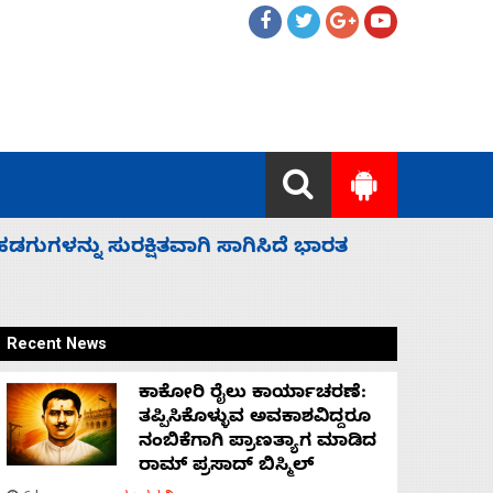
 ಬಿಡೆವು: ಛಲವಾದಿ ನಾರಾಯಣಸ್ವಾಮಿ
ಸಚಿವ ಸಂಪು
Recent News
ಕಾಕೋರಿ ರೈಲು ಕಾರ್ಯಾಚರಣೆ:
ತಪ್ಪಿಸಿಕೊಳ್ಳುವ ಅವಕಾಶವಿದ್ದರೂ
ನಂಬಿಕೆಗಾಗಿ ಪ್ರಾಣತ್ಯಾಗ ಮಾಡಿದ
ರಾಮ್ ಪ್ರಸಾದ್ ಬಿಸ್ಮಿಲ್