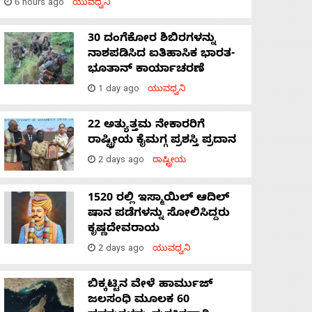
6 hours ago
ಯುವಧ್ವನಿ
30 ದಂಗೆಕೋರ ಶಿಬಿರಗಳನ್ನು
ನಾಶಪಡಿಸಿದ ಐತಿಹಾಸಿಕ ಭಾರತ-
ಭೂತಾನ್ ಕಾರ್ಯಾಚರಣೆ
1 day ago
ಯುವಧ್ವನಿ
22 ಅತ್ಯುತ್ತಮ ನೇಕಾರರಿಗೆ
ರಾಷ್ಟ್ರೀಯ ಕೈಮಗ್ಗ ಪ್ರಶಸ್ತಿ ಪ್ರದಾನ
2 days ago
ರಾಷ್ಟ್ರೀಯ
1520 ರಲ್ಲಿ ಇಸ್ಮಾಯಿಲ್ ಆದಿಲ್
ಷಾನ ಪಡೆಗಳನ್ನು ಸೋಲಿಸಿದ್ದರು
ಕೃಷ್ಣದೇವರಾಯ
2 days ago
ಯುವಧ್ವನಿ
ಬಿಕ್ಕಟ್ಟಿನ ವೇಳೆ ಹಾರ್ಮುಜ್
ಜಲಸಂಧಿ ಮೂಲಕ 60