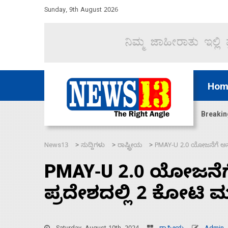
Sunday, 9th August 2026
Hom
ಜಲಸಂಧಿ ಮೂಲಕ 60 ಹಡಗುಗಳನ್ನು ಸುರಕ್ಷಿತವಾಗಿ ಸಾಗಿಸಿದೆ ಭ
Breakin
News13
ಸುದ್ದಿಗಳು
ರಾಷ್ಟ್ರೀಯ
PMAY-U 2.0 ಯೋಜನೆಗೆ ಅನ
>
>
>
PMAY-U 2.0 ಯೋಜನೆ
ಪ್ರದೇಶದಲ್ಲಿ 2 ಕೋಟಿ 