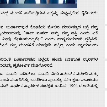
ಕ್ಫ್ ಮಂಡಳಿ ಸಾಧಿಸುತ್ತಿರುವ ಹಕ್ಕನ್ನು ಮಧ್ಯಪ್ರದೇಶ ಹೈಕೋರ್ಟ್
ದಿರುವ ಬುರ್ಹಾನ್‌ಪುರ ಕೋಟೆಯ ಮೇಲಿನ ಮಾಲೀಕತ್ವದ ಬಗ್ಗೆ ವಕ್ಫ್
ನ್ಯಾಯಾಲಯವು, “ತಾಜ್ ಮಹಲ್ ಅನ್ನು ವಕ್ಫ್ ಆಸ್ತಿ ಎಂದು ಏಕೆ
ನೀವು ಹೇಳಬಹುದಲ್ಲವೇ?” ಎಂದು ಹಾಸ್ಯಮಯವಾಗಿ ಪ್ರಶ್ನಿಸಿದೆ.
ೇಲೆ ವಕ್ಫ್ ಮಂಡಳಿಗೆ ಯಾವುದೇ ಹಕ್ಕಿಲ್ಲ ಎಂದು ನ್ಯಾಯಾಲಯ
ದಂತೆ ಬುರ್ಹಾನ್‌ಪುರ ಜಿಲ್ಲೆಯ ಹಲವು ಐತಿಹಾಸಿಕ ಸ್ಮಾರಕಗಳ
ಿಯನ್ನು ಹೈಕೋರ್ಟ್ ವಜಾಗೊಳಿಸಿದೆ.
ಾ ಸಮಾಧಿ, ನಾದಿರ್ ಶಾ ಸಮಾಧಿ, ಬೀಬಿ ಸಾಹಿಬ್‌ನ ಮಸೀದಿ ಮತ್ತು
 ಎಂದು ಘೋಷಿಸಿತ್ತು. ಭಾರತೀಯ ಪುರಾತತ್ವ ಸರ್ವೇಕ್ಷಣಾ ಇಲಾಖೆಯು
ಿಯಾಗಿ ಪ್ರಾಚೀನ ಸ್ಮಾರಕಗಳ ಸಂರಕ್ಷಣೆ ಕಾಯಿದೆ, 1904 ರ ಅಡಿಯಲ್ಲಿ