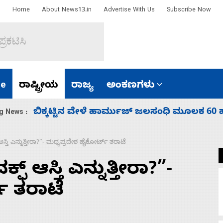
Home
About News13.in
Advertise With Us
Subscribe Now
e
ರಾಷ್ಟ್ರೀಯ
ರಾಜ್ಯ
ಅಂಕಣಗಳು
ಾರತ
ನಾಗೇಂದ್ರ ರಾಜೀನಾಮೆ ಕೊಡದಿದ್ದರೆ ಸದನ ನಡೆಸಲು
g News :
್ತಿ ಎನ್ನುತ್ತೀರಾ?”- ಮಧ್ಯಪ್ರದೇಶ ಹೈಕೋರ್ಟ್‌ ತರಾಟೆ
್ ಆಸ್ತಿ ಎನ್ನುತ್ತೀರಾ?”-
‌ ತರಾಟೆ