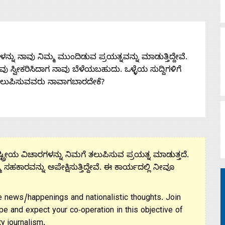
ನು ನಾವು ನಿಮ್ಮ ಮುಂದಿಡುವ ಪ್ರಯತ್ನವನ್ನು ಮಾಡುತ್ತಿದ್ದೇವೆ.
 ನೀವು ಸ್ವೀಕರಿಸಿದಾಗ ನಾವು ಬೆಳೆಯಬಹುದು. ಒಳ್ಳೆಯ ಸುದ್ದಿಗಳಿಗೆ
ತಲುಪಿಸುವವರು ನಾವಾಗಬಾರದೇಕೆ?
ಟ್ರೀಯ ವಿಚಾರಗಳನ್ನು ನಿಮಗೆ ತಲುಪಿಸುವ ಪ್ರಯತ್ನ ಮಾಡುತ್ತದೆ.
ಮ ಸಹಕಾರವನ್ನು ಅಪೇಕ್ಷಿಸುತ್ತಿದ್ದೇವೆ. ಈ ಕಾರ್ಯದಲ್ಲಿ ನೀವೂ
 news/happenings and nationalistic thoughts. Join
pe and expect your co-operation in this objective of
y journalism.