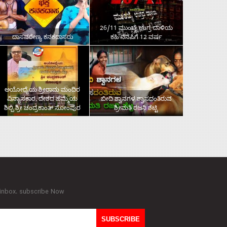
26/11 ಮುಂಬೈ ಉಗ್ರ ದಾಳಿಯ
ದಾಸವರೇಣ್ಯ ಕನಕದಾಸರು
ಕಹಿ ನೆನಪಿಗೆ 12 ವರ್ಷ
ಅಯೋಧ್ಯೆಯ ಶ್ರೀರಾಮ ಮಂದಿರ
ವಿನ್ಯಾಸಕಾರ, ದೇಶದ ಹೆಮ್ಮೆಯ
ಬೀದಿ ಶ್ವಾನಗಳ ಶ್ವಾಸದಂತಿರುವ
ಶಿಲ್ಪಿ ಶ್ರೀ ಚಂದ್ರಕಾಂತ್‌ ಸೋಂಪುರ
ಶ್ರೀಮತಿ ರಜನಿ ಶೆಟ್ಟಿ
 inbox. subscribe Now