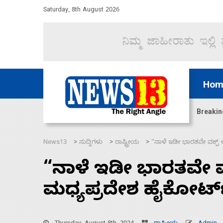
Saturday, 8th August 2026
Hom
ಜಲಸಂಧಿ ಮೂಲಕ 60 ಹಡಗುಗಳನ್ನು ಸುರಕ್ಷಿತವಾಗಿ ಸಾಗಿಸಿದೆ ಭ
Breakin
News13
ಸುದ್ದಿಗಳು
ರಾಷ್ಟ್ರೀಯ
“ನಾಳೆ ಇಡೀ ಭಾರತವೇ ವಕ್ಫ್ ಆಸ
>
>
>
“ನಾಳೆ ಇಡೀ ಭಾರತವೇ ವಕ್ಫ
ಮಧ್ಯಪ್ರದೇಶ ಹೈಕೋರ್ಟ್