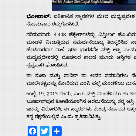
Us
ಭೋಪಾಲ್:
ಐತಿಹಾಸಿಕ ಸ್ಮಾರಕಗಳ ಮೇಲೆ ಮಧ್ಯಪ್ರದೇಶ ವ
Advertise
ಸೋಮವಾರ ರದ್ದುಗೊಳಿಸಿದೆ. ‌
ಸರಿಸುಮಾರು 4.448 ಹೆಕ್ಟೇರ್‌ಗಳಷ್ಟು ವಿಸ್ತೀರ್ಣ ಹೊಂ
With
ಮಂಡಳಿ ನೀಡುತ್ತಿರುವ ಸಮರ್ಥನೆಯನ್ನು ತಿರಸ್ಕರಿಸಿದ 
ಹೇಳಬಾರದು? ನಾಳೆ ಇಡೀ ಭಾರತವೇ ವಕ್ಫ್ ಆಸ್ತಿ ಎಂದು 
s
ಮಧ್ಯಪ್ರದೇಶದಲ್ಲಿ ಮೊಘಲರ ಕಾಲದ ಮೂರು ಆಸ್ತಿಗಳ ಮ
ಸ್ಪಷ್ಟವಾಗಿ ಘೋಷಿಸಿದ.
ಶಾ ಶುಜಾ ಮತ್ತು ನಾದಿರ್ ಶಾ ಅವರ ಸಮಾಧಿಗಳು ಸೇರಿ
Contact
ಮಾಲೀಕತ್ವವನ್ನು ಕೋರಿರುವ ಎಂಪಿ ವಕ್ಫ್ ಮಂಡಳಿಯ ಮನವ
ಜುಲೈ 19, 2013 ರಂದು, ಎಂಪಿ ವಕ್ಫ್ ಮಂಡಳಿಯು ಶಾ ಶುಜ
Us
ಬುರ್ಹಾನ್‌ಪುರ ಕೋಟೆಯೊಳಗಿನ ಅರಮನೆಯನ್ನು ತನ್ನ ಆಸ್ತಿ
ಇದನ್ನು ವಿರೋಧಿಸಿ, ಈ ಸ್ಮಾರಕಗಳು ಕೇಂದ್ರ ಸರ್ಕಾರದ ಆಸ್ತ
ತನ್ನ ರಕ್ಷಣೆಯಲ್ಲಿವೆ ಎಂದು ಪ್ರತಿಪಾದಿಸಿತ್ತು.
Facebook
Twitter
Share