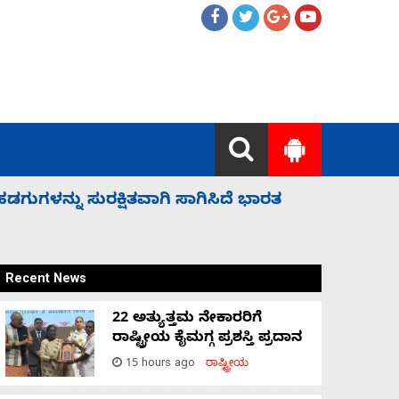
 ಬಿಡೆವು: ಛಲವಾದಿ ನಾರಾಯಣಸ್ವಾಮಿ
ಸಚಿವ ಸಂಪು
Recent News
22 ಅತ್ಯುತ್ತಮ ನೇಕಾರರಿಗೆ
ರಾಷ್ಟ್ರೀಯ ಕೈಮಗ್ಗ ಪ್ರಶಸ್ತಿ ಪ್ರದಾನ
15 hours ago
ರಾಷ್ಟ್ರೀಯ