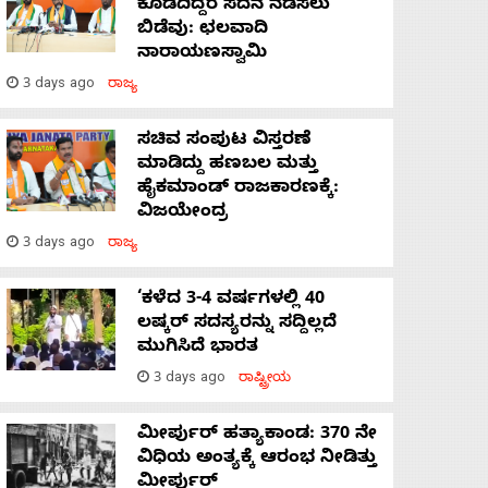
ಕೊಡದಿದ್ದರೆ ಸದನ ನಡೆಸಲು
ಬಿಡೆವು: ಛಲವಾದಿ
ನಾರಾಯಣಸ್ವಾಮಿ
3 days ago
ರಾಜ್ಯ
ಸಚಿವ ಸಂಪುಟ ವಿಸ್ತರಣೆ
ಮಾಡಿದ್ದು ಹಣಬಲ ಮತ್ತು
ಹೈಕಮಾಂಡ್ ರಾಜಕಾರಣಕ್ಕೆ:
ವಿಜಯೇಂದ್ರ
3 days ago
ರಾಜ್ಯ
‘ಕಳೆದ 3-4 ವರ್ಷಗಳಲ್ಲಿ 40
ಲಷ್ಕರ್ ಸದಸ್ಯರನ್ನು ಸದ್ದಿಲ್ಲದೆ
ಮುಗಿಸಿದೆ ಭಾರತ
3 days ago
ರಾಷ್ಟ್ರೀಯ
ಮೀರ್ಪುರ್ ಹತ್ಯಾಕಾಂಡ: 370 ನೇ
ವಿಧಿಯ ಅಂತ್ಯಕ್ಕೆ ಆರಂಭ ನೀಡಿತ್ತು
ಮೀರ್ಪುರ್