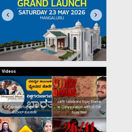
Videos
Lets celebrate Vijay Diwas
ವಿಶ್ವಗುರುವಾಗುತ್ತ ಭಾರತ – ಶ್ರೀ
in Conversation with Lt Cdr
ಸುನೀಲ್‌ ಕುಲಕರ್ಣಿ
Bijay Nair