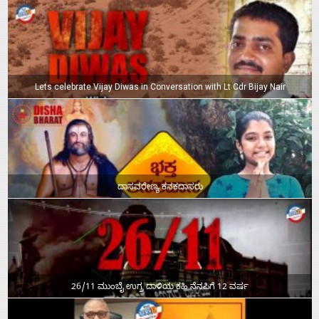
Lets celebrate Vijay Diwas in Conversation with Lt Cdr Bijay Nair
ದಾಸವರೇಣ್ಯ ಕನಕದಾಸರು
26/11 ಮುಂಬೈ ಉಗ್ರ ದಾಳಿಯ ಕಹಿ ನೆನಪಿಗೆ 12 ವರ್ಷ