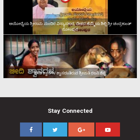
ಅಯೋಧ್ಯೆಯ ಶ್ರೀರಾಮ ಮಂದಿರ ವಿನ್ಯಾಸಕಾರ, ದೇಶದ ಹೆಮ್ಮೆಯ ಶಿಲ್ಪಿ ಶ್ರೀ ಚಂದ್ರಕಾಂತ್‌
ಸೋಂಪುರ
ಬೀದಿ ಶ್ವಾನಗಳ ಶ್ವಾಸದಂತಿರುವ ಶ್ರೀಮತಿ ರಜನಿ ಶೆಟ್ಟಿ
Stay Connected