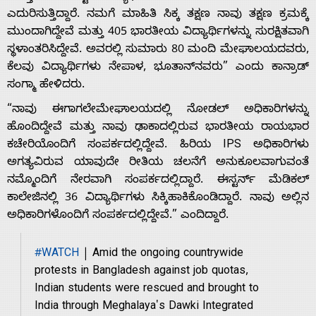
ಎದುರಿಸುತ್ತಿದ್ದಾರೆ. ನಮಗೆ ಮಾಹಿತಿ ಸಿಕ್ಕ ತಕ್ಷಣ ನಾವು ತಕ್ಷಣ ಕ್ರಮಕ್ಕೆ
ಮುಂದಾಗಿದ್ದೇವೆ ಮತ್ತು 405 ಭಾರತೀಯ ವಿದ್ಯಾರ್ಥಿಗಳನ್ನು ಸುರಕ್ಷಿತವಾಗಿ
ಸ್ಥಳಾಂತರಿಸಿದ್ದೇವೆ. ಅವರಲ್ಲಿ ಸುಮಾರು 80 ಮಂದಿ ಮೇಘಾಲಯದವರು,
ಕೆಲವು ವಿದ್ಯಾರ್ಥಿಗಳು ನೇಪಾಳ, ಭೂತಾನ್‌ನವರು” ಎಂದು ಕಾನ್ರಾಡ್
ಸಂಗ್ಮಾ ಹೇಳಿದರು.
Home
“ನಾವು ಈಗಾಗಲೇಮೇಘಾಲಯದಲ್ಲಿ ನೋಡಲ್ ಅಧಿಕಾರಿಗಳನ್ನು
ಹೊಂದಿದ್ದೇವೆ ಮತ್ತು ನಾವು ಢಾಕಾದಲ್ಲಿರುವ ಭಾರತೀಯ ರಾಯಭಾರ
ಕಚೇರಿಯೊಂದಿಗೆ ಸಂಪರ್ಕದಲ್ಲಿದ್ದೇವೆ. ಹಿರಿಯ IPS ಅಧಿಕಾರಿಗಳು
About
ಅಗತ್ಯವಿರುವ ಯಾವುದೇ ರೀತಿಯ ಚಲನೆಗೆ ಅನುಕೂಲವಾಗುವಂತೆ
ನಮ್ಮೊಂದಿಗೆ ನೇರವಾಗಿ ಸಂಪರ್ಕದಲ್ಲಿದ್ದಾರೆ. ಈಸ್ಟರ್ನ್ ಮೆಡಿಕಲ್
Us
ಕಾಲೇಜಿನಲ್ಲಿ 36 ವಿದ್ಯಾರ್ಥಿಗಳು ಸಿಕ್ಕಿಹಾಕಿಕೊಂಡಿದ್ದಾರೆ. ನಾವು ಅಲ್ಲಿನ
ಅಧಿಕಾರಿಗಳೊಂದಿಗೆ ಸಂಪರ್ಕದಲ್ಲಿದ್ದೇವೆ.” ಎಂದಿದ್ದಾರೆ.
Advertise
#WATCH
| Amid the ongoing countrywide
protests in Bangladesh against job quotas,
With
Indian students were rescued and brought to
India through Meghalaya's Dawki Integrated