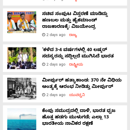
ಸಚಿವ ಸಂಪುಟ ವಿಸ್ತರಣೆ ಮಾಡಿದ್ದು
ಹಣಬಲ ಮತ್ತು ಹೈಕಮಾಂಡ್
ರಾಜಕಾರಣಕ್ಕೆ: ವಿಜಯೇಂದ್ರ
2 days ago
ರಾಜ್ಯ
‘ಕಳೆದ 3-4 ವರ್ಷಗಳಲ್ಲಿ 40 ಲಷ್ಕರ್
ಸದಸ್ಯರನ್ನು ಸದ್ದಿಲ್ಲದೆ ಮುಗಿಸಿದೆ ಭಾರತ
2 days ago
ರಾಷ್ಟ್ರೀಯ
ಮೀರ್ಪುರ್ ಹತ್ಯಾಕಾಂಡ: 370 ನೇ ವಿಧಿಯ
ಅಂತ್ಯಕ್ಕೆ ಆರಂಭ ನೀಡಿತ್ತು ಮೀರ್ಪುರ್
2 days ago
ಯುವಧ್ವನಿ
ಕೆಂಪು ಸಮುದ್ರದಲ್ಲಿ ದಾಳಿ, ಭಾರತ ಧ್ವಜ
ಹೊತ್ತ ಹಡಗು ಮುಳುಗಡೆ; ಎಲ್ಲಾ 13
ಭಾರತೀಯ ನಾವಿಕರ ರಕ್ಷಣೆ