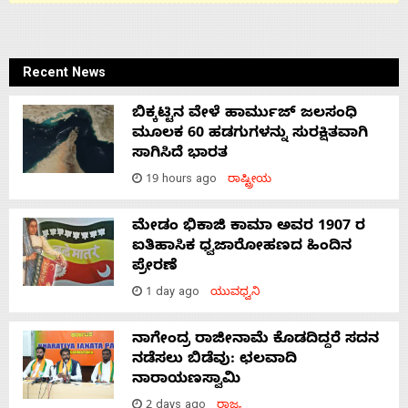
Recent News
ಬಿಕ್ಕಟ್ಟಿನ ವೇಳೆ ಹಾರ್ಮುಜ್ ಜಲಸಂಧಿ
ಮೂಲಕ 60 ಹಡಗುಗಳನ್ನು ಸುರಕ್ಷಿತವಾಗಿ
ಸಾಗಿಸಿದೆ ಭಾರತ
19 hours ago
ರಾಷ್ಟ್ರೀಯ
ಮೇಡಂ ಭಿಕಾಜಿ ಕಾಮಾ ಅವರ 1907 ರ
ಐತಿಹಾಸಿಕ ಧ್ವಜಾರೋಹಣದ ಹಿಂದಿನ
ಪ್ರೇರಣೆ
1 day ago
ಯುವಧ್ವನಿ
ನಾಗೇಂದ್ರ ರಾಜೀನಾಮೆ ಕೊಡದಿದ್ದರೆ ಸದನ
ನಡೆಸಲು ಬಿಡೆವು: ಛಲವಾದಿ
ನಾರಾಯಣಸ್ವಾಮಿ
2 days ago
ರಾಜ್ಯ