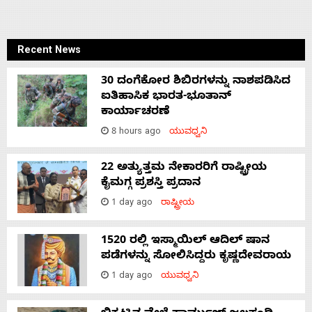
Recent News
30 ದಂಗೆಕೋರ ಶಿಬಿರಗಳನ್ನು ನಾಶಪಡಿಸಿದ
ಐತಿಹಾಸಿಕ ಭಾರತ-ಭೂತಾನ್
ಕಾರ್ಯಾಚರಣೆ
8 hours ago
ಯುವಧ್ವನಿ
22 ಅತ್ಯುತ್ತಮ ನೇಕಾರರಿಗೆ ರಾಷ್ಟ್ರೀಯ
ಕೈಮಗ್ಗ ಪ್ರಶಸ್ತಿ ಪ್ರದಾನ
1 day ago
ರಾಷ್ಟ್ರೀಯ
1520 ರಲ್ಲಿ ಇಸ್ಮಾಯಿಲ್ ಆದಿಲ್ ಷಾನ
ಪಡೆಗಳನ್ನು ಸೋಲಿಸಿದ್ದರು ಕೃಷ್ಣದೇವರಾಯ
1 day ago
ಯುವಧ್ವನಿ