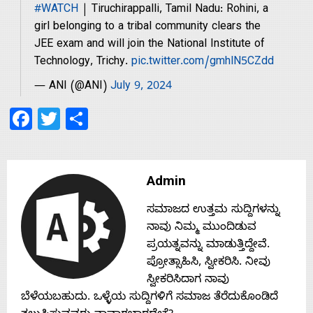
s
#WATCH
| Tiruchirappalli, Tamil Nadu: Rohini, a
girl belonging to a tribal community clears the
JEE exam and will join the National Institute of
Contact
Technology, Trichy.
pic.twitter.com/gmhlN5CZdd
— ANI (@ANI)
July 9, 2024
Us
Facebook
Twitter
Share
Admin
ಸಮಾಜದ ಉತ್ತಮ ಸುದ್ದಿಗಳನ್ನು
ನಾವು ನಿಮ್ಮ ಮುಂದಿಡುವ
ಪ್ರಯತ್ನವನ್ನು ಮಾಡುತ್ತಿದ್ದೇವೆ.
ಪ್ರೋತ್ಸಾಹಿಸಿ, ಸ್ವೀಕರಿಸಿ. ನೀವು
ಸ್ವೀಕರಿಸಿದಾಗ ನಾವು
ಬೆಳೆಯಬಹುದು. ಒಳ್ಳೆಯ ಸುದ್ದಿಗಳಿಗೆ ಸಮಾಜ ತೆರೆದುಕೊಂಡಿದೆ