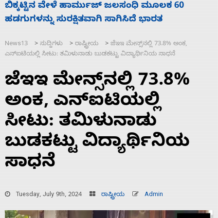
ನಾಗೇಂದ್ರ ರಾಜೀನಾಮೆ ಕೊಡದಿದ್ದರೆ ಸದನ ನಡೆಸಲು
ಸ
ಬಿಡೆವು: ಛಲವಾದಿ ನಾರಾಯಣಸ್ವಾಮಿ
ಹ
News13
ಸುದ್ದಿಗಳು
ರಾಷ್ಟ್ರೀಯ
ಜೆಇಇ ಮೇನ್ಸ್‌ನಲ್ಲಿ 73.8% ಅಂಕ,
>
>
>
ಎನ್‌ಐಟಿಯಲ್ಲಿ ಸೀಟು: ತಮಿಳುನಾಡು ಬುಡಕಟ್ಟು ವಿದ್ಯಾರ್ಥಿನಿಯ ಸಾಧನೆ
ಜೆಇಇ ಮೇನ್ಸ್‌ನಲ್ಲಿ 73.8%
ಅಂಕ, ಎನ್‌ಐಟಿಯಲ್ಲಿ
ಸೀಟು: ತಮಿಳುನಾಡು
ಬುಡಕಟ್ಟು ವಿದ್ಯಾರ್ಥಿನಿಯ
ಸಾಧನೆ
Tuesday, July 9th, 2024
ರಾಷ್ಟ್ರೀಯ
Admin