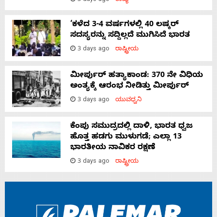
3 days ago
ರಾಜ್ಯ
‘ಕಳೆದ 3-4 ವರ್ಷಗಳಲ್ಲಿ 40 ಲಷ್ಕರ್
ಸದಸ್ಯರನ್ನು ಸದ್ದಿಲ್ಲದೆ ಮುಗಿಸಿದೆ ಭಾರತ
3 days ago
ರಾಷ್ಟ್ರೀಯ
ಮೀರ್ಪುರ್ ಹತ್ಯಾಕಾಂಡ: 370 ನೇ ವಿಧಿಯ
ಅಂತ್ಯಕ್ಕೆ ಆರಂಭ ನೀಡಿತ್ತು ಮೀರ್ಪುರ್
3 days ago
ಯುವಧ್ವನಿ
ಕೆಂಪು ಸಮುದ್ರದಲ್ಲಿ ದಾಳಿ, ಭಾರತ ಧ್ವಜ
ಹೊತ್ತ ಹಡಗು ಮುಳುಗಡೆ; ಎಲ್ಲಾ 13
ಭಾರತೀಯ ನಾವಿಕರ ರಕ್ಷಣೆ
3 days ago
ರಾಷ್ಟ್ರೀಯ