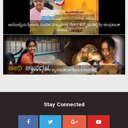
ಅಯೋಧ್ಯೆಯ ಶ್ರೀರಾಮ ಮಂದಿರ ವಿನ್ಯಾಸಕಾರ, ದೇಶದ ಹೆಮ್ಮೆಯ ಶಿಲ್ಪಿ ಶ್ರೀ ಚಂದ್ರಕಾಂತ್‌
ಸೋಂಪುರ
ಬೀದಿ ಶ್ವಾನಗಳ ಶ್ವಾಸದಂತಿರುವ ಶ್ರೀಮತಿ ರಜನಿ ಶೆಟ್ಟಿ
Stay Connected