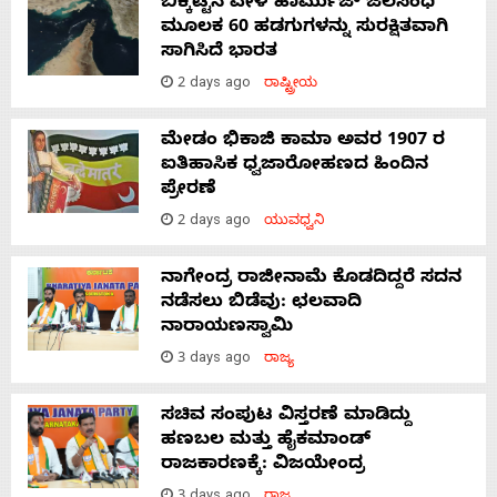
ಬಿಕ್ಕಟ್ಟಿನ ವೇಳೆ ಹಾರ್ಮುಜ್ ಜಲಸಂಧಿ
ಮೂಲಕ 60 ಹಡಗುಗಳನ್ನು ಸುರಕ್ಷಿತವಾಗಿ
ಸಾಗಿಸಿದೆ ಭಾರತ
2 days ago
ರಾಷ್ಟ್ರೀಯ
ಮೇಡಂ ಭಿಕಾಜಿ ಕಾಮಾ ಅವರ 1907 ರ
ಐತಿಹಾಸಿಕ ಧ್ವಜಾರೋಹಣದ ಹಿಂದಿನ
ಪ್ರೇರಣೆ
2 days ago
ಯುವಧ್ವನಿ
ನಾಗೇಂದ್ರ ರಾಜೀನಾಮೆ ಕೊಡದಿದ್ದರೆ ಸದನ
ನಡೆಸಲು ಬಿಡೆವು: ಛಲವಾದಿ
ನಾರಾಯಣಸ್ವಾಮಿ
3 days ago
ರಾಜ್ಯ
ಸಚಿವ ಸಂಪುಟ ವಿಸ್ತರಣೆ ಮಾಡಿದ್ದು
ಹಣಬಲ ಮತ್ತು ಹೈಕಮಾಂಡ್
ರಾಜಕಾರಣಕ್ಕೆ: ವಿಜಯೇಂದ್ರ