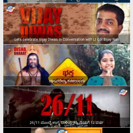
Lets celebrate Vijay Diwas in Conversation with Lt Cdr Bijay Nair
ದಾಸವರೇಣ್ಯ ಕನಕದಾಸರು
26/11 ಮುಂಬೈ ಉಗ್ರ ದಾಳಿಯ ಕಹಿ ನೆನಪಿಗೆ 12 ವರ್ಷ