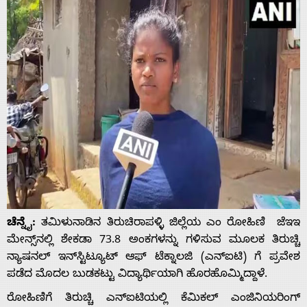
ಚೆನ್ನೈ:
ತಮಿಳುನಾಡಿನ ತಿರುಚಿರಾಪಳ್ಳಿ ಜಿಲ್ಲೆಯ ಎಂ ರೋಹಿಣಿ ಜೆಇಇ
ಮೇನ್ಸ್‌ನಲ್ಲಿ ಶೇಕಡಾ 73.8 ಅಂಕಗಳನ್ನು ಗಳಿಸುವ ಮೂಲಕ ತಿರುಚ್ಚಿ
ನ್ಯಾಷನಲ್ ಇನ್‌ಸ್ಟಿಟ್ಯೂಟ್ ಆಫ್ ಟೆಕ್ನಾಲಜಿ (ಎನ್‌ಐಟಿ) ಗೆ ಪ್ರವೇಶ
ಪಡೆದ ಮೊದಲ ಬುಡಕಟ್ಟು ವಿದ್ಯಾರ್ಥಿಯಾಗಿ ಹೊರಹೊಮ್ಮಿದ್ದಾಳೆ.
ರೋಹಿಣಿಗೆ ತಿರುಚ್ಚಿ ಎನ್‌ಐಟಿಯಲ್ಲಿ ಕೆಮಿಕಲ್ ಎಂಜಿನಿಯರಿಂಗ್