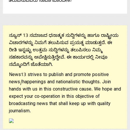
ತಲುಪಿಸುವವರು ನಾವಾಗಬಾರದೇಕೆ?
ನ್ಯೂಸ್ 13 ಸಮಾಜದ ಧನಾತ್ಮಕ ಸುದ್ದಿಗಳನ್ನು ಹಾಗೂ ರಾಷ್ಟ್ರೀಯ
ವಿಚಾರಗಳನ್ನು ನಿಮಗೆ ತಲುಪಿಸುವ ಪ್ರಯತ್ನ ಮಾಡುತ್ತದೆ. ಈ
ರೀತಿ ಇನ್ನಷ್ಟು ಉತ್ತಮ ಸುದ್ದಿಗಳನ್ನು ತಲುಪಿಸಲು ನಿಮ್ಮ
ಸಹಕಾರವನ್ನು ಅಪೇಕ್ಷಿಸುತ್ತಿದ್ದೇವೆ. ಈ ಕಾರ್ಯದಲ್ಲಿ ನೀವೂ
ನಮ್ಮೊಂದಿಗೆ ಜೊತೆಯಾಗಿ.
News13 strives to publish and promote positive
news/happenings and nationalistic thoughts. Join
hands with us in this constructive cause. We hope and
expect your co-operation in this objective of
broadcasting news that shall keep up with quality
journalism.