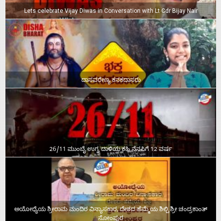
Lets celebrate Vijay Diwas in Conversation with Lt Cdr Bijay Nair
ದಾಸವರೇಣ್ಯ ಕನಕದಾಸರು
26/11 ಮುಂಬೈ ಉಗ್ರ ದಾಳಿಯ ಕಹಿ ನೆನಪಿಗೆ 12 ವರ್ಷ
ಅಯೋಧ್ಯೆಯ ಶ್ರೀರಾಮ ಮಂದಿರ ವಿನ್ಯಾಸಕಾರ, ದೇಶದ ಹೆಮ್ಮೆಯ ಶಿಲ್ಪಿ ಶ್ರೀ ಚಂದ್ರಕಾಂತ್‌
ಸೋಂಪುರ