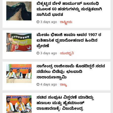
ಬಿಕ್ಕಟ್ಟಿನ ವೇಳೆ ಹಾರ್ಮುಜ್ ಜಲಸಂಧಿ
ಮೂಲಕ 60 ಹಡಗುಗಳನ್ನು ಸುರಕ್ಷಿತವಾಗಿ
ಸಾಗಿಸಿದೆ ಭಾರತ
3 days ago
ರಾಷ್ಟ್ರೀಯ
ಮೇಡಂ ಭಿಕಾಜಿ ಕಾಮಾ ಅವರ 1907 ರ
ಐತಿಹಾಸಿಕ ಧ್ವಜಾರೋಹಣದ ಹಿಂದಿನ
ಪ್ರೇರಣೆ
3 days ago
ಯುವಧ್ವನಿ
ನಾಗೇಂದ್ರ ರಾಜೀನಾಮೆ ಕೊಡದಿದ್ದರೆ ಸದನ
ನಡೆಸಲು ಬಿಡೆವು: ಛಲವಾದಿ
ನಾರಾಯಣಸ್ವಾಮಿ
4 days ago
ರಾಜ್ಯ
ಸಚಿವ ಸಂಪುಟ ವಿಸ್ತರಣೆ ಮಾಡಿದ್ದು
ಹಣಬಲ ಮತ್ತು ಹೈಕಮಾಂಡ್
ರಾಜಕಾರಣಕ್ಕೆ: ವಿಜಯೇಂದ್ರ