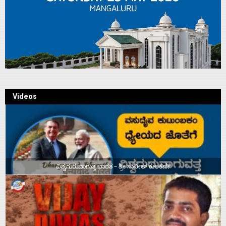
Videos
ವಿಶ್ವಗುರುವಾಗುತ್ತ ಭಾರತ – ಶ್ರೀ ಸುನೀಲ್‌ ಕುಲಕರ್ಣಿ