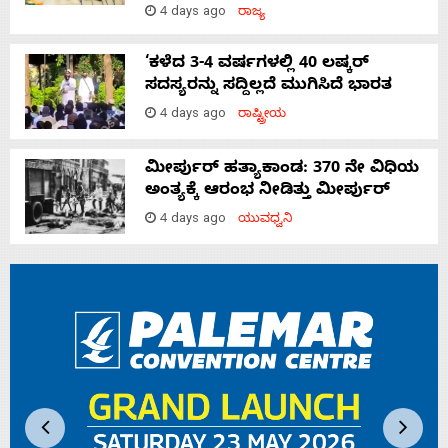
4 days ago
ರಾಜ್ಯ
‘ಕಳೆದ 3-4 ವರ್ಷಗಳಲ್ಲಿ 40 ಲಷ್ಕರ್
ಸದಸ್ಯರನ್ನು ಸದ್ದಿಲ್ಲದೆ ಮುಗಿಸಿದೆ ಭಾರತ
4 days ago
ರಾಷ್ಟ್ರೀಯ
ಮೀರ್ಪುರ್ ಹತ್ಯಾಕಾಂಡ: 370 ನೇ ವಿಧಿಯ
ಅಂತ್ಯಕ್ಕೆ ಆರಂಭ ನೀಡಿತ್ತು ಮೀರ್ಪುರ್
4 days ago
ಯುವಧ್ವನಿ