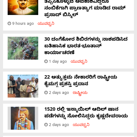
ತಪ್ಪಿಸಿಕೊಳ್ಳುವ ಅವಕಾಶವಿದ್ದರೂ
ನಂಬಿಕೆಗಾಗಿ ಪ್ರಾಣತ್ಯಾಗ ಮಾಡಿದ ರಾಮ್
ಪ್ರಸಾದ್ ಬಿಸ್ಮಿಲ್
9 hours ago
ಯುವಧ್ವನಿ
30 ದಂಗೆಕೋರ ಶಿಬಿರಗಳನ್ನು ನಾಶಪಡಿಸಿದ
ಐತಿಹಾಸಿಕ ಭಾರತ-ಭೂತಾನ್
ಕಾರ್ಯಾಚರಣೆ
1 day ago
ಯುವಧ್ವನಿ
22 ಅತ್ಯುತ್ತಮ ನೇಕಾರರಿಗೆ ರಾಷ್ಟ್ರೀಯ
ಕೈಮಗ್ಗ ಪ್ರಶಸ್ತಿ ಪ್ರದಾನ
2 days ago
ರಾಷ್ಟ್ರೀಯ
1520 ರಲ್ಲಿ ಇಸ್ಮಾಯಿಲ್ ಆದಿಲ್ ಷಾನ
ಪಡೆಗಳನ್ನು ಸೋಲಿಸಿದ್ದರು ಕೃಷ್ಣದೇವರಾಯ
2 days ago
ಯುವಧ್ವನಿ