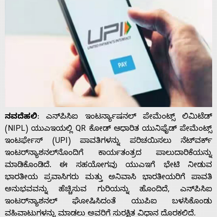
ನವದೆಹಲಿ
: ಎನ್‌ಪಿಸಿಐ ಇಂಟರ್ನ್ಯಾಷನಲ್ ಪೇಮೆಂಟ್ಸ್ ಲಿಮಿಟೆಡ್
(NIPL) ಯುಎಇಯಲ್ಲಿ QR ಕೋಡ್ ಆಧಾರಿತ ಯುನಿಫೈಡ್ ಪೇಮೆಂಟ್ಸ್
ಇಂಟರ್ಫೇಸ್ (UPI) ಪಾವತಿಗಳನ್ನು ಪರಿಚಯಿಸಲು ನೆಟ್‌ವರ್ಕ್
ಇಂಟರ್‌ನ್ಯಾಶನಲ್‌ನೊಂದಿಗೆ ಕಾರ್ಯತಂತ್ರದ ಪಾಲುದಾರಿಕೆಯನ್ನು
ಮಾಡಿಕೊಂಡಿದೆ. ಈ ಸಹಯೋಗವು ಯುಎಇಗೆ ಭೇಟಿ ನೀಡುವ
ಭಾರತೀಯ ಪ್ರವಾಸಿಗರು ಮತ್ತು ಅನಿವಾಸಿ ಭಾರತೀಯರಿಗೆ ಪಾವತಿ
ಅನುಭವವನ್ನು ಹೆಚ್ಚಿಸುವ ಗುರಿಯನ್ನು ಹೊಂದಿದೆ, ಎನ್‌ಪಿಸಿಐ
ಇಂಟರ್‌ನ್ಯಾಶನಲ್ ಘೋಷಿಸಿದಂತೆ ಯುಪಿಐ ಬಳಸಿಕೊಂಡು
ವಹಿವಾಟುಗಳನ್ನು ಮಾಡಲು ಅವರಿಗೆ ಸುರಕ್ಷಿತ ವಿಧಾನ ದೊರಕಲಿದೆ.