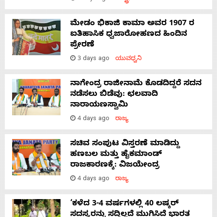
ಮೇಡಂ ಭಿಕಾಜಿ ಕಾಮಾ ಅವರ 1907 ರ
ಐತಿಹಾಸಿಕ ಧ್ವಜಾರೋಹಣದ ಹಿಂದಿನ
ಪ್ರೇರಣೆ
3 days ago
ಯುವಧ್ವನಿ
ನಾಗೇಂದ್ರ ರಾಜೀನಾಮೆ ಕೊಡದಿದ್ದರೆ ಸದನ
ನಡೆಸಲು ಬಿಡೆವು: ಛಲವಾದಿ
ನಾರಾಯಣಸ್ವಾಮಿ
4 days ago
ರಾಜ್ಯ
ಸಚಿವ ಸಂಪುಟ ವಿಸ್ತರಣೆ ಮಾಡಿದ್ದು
ಹಣಬಲ ಮತ್ತು ಹೈಕಮಾಂಡ್
ರಾಜಕಾರಣಕ್ಕೆ: ವಿಜಯೇಂದ್ರ
4 days ago
ರಾಜ್ಯ
‘ಕಳೆದ 3-4 ವರ್ಷಗಳಲ್ಲಿ 40 ಲಷ್ಕರ್
ಸದಸ್ಯರನ್ನು ಸದ್ದಿಲ್ಲದೆ ಮುಗಿಸಿದೆ ಭಾರತ