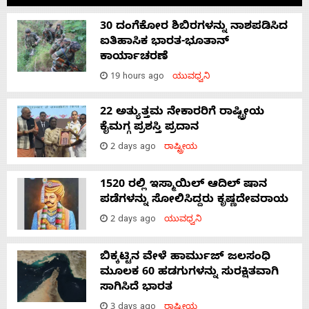
30 ದಂಗೆಕೋರ ಶಿಬಿರಗಳನ್ನು ನಾಶಪಡಿಸಿದ
ಐತಿಹಾಸಿಕ ಭಾರತ-ಭೂತಾನ್
ಕಾರ್ಯಾಚರಣೆ
19 hours ago
ಯುವಧ್ವನಿ
22 ಅತ್ಯುತ್ತಮ ನೇಕಾರರಿಗೆ ರಾಷ್ಟ್ರೀಯ
ಕೈಮಗ್ಗ ಪ್ರಶಸ್ತಿ ಪ್ರದಾನ
2 days ago
ರಾಷ್ಟ್ರೀಯ
1520 ರಲ್ಲಿ ಇಸ್ಮಾಯಿಲ್ ಆದಿಲ್ ಷಾನ
ಪಡೆಗಳನ್ನು ಸೋಲಿಸಿದ್ದರು ಕೃಷ್ಣದೇವರಾಯ
2 days ago
ಯುವಧ್ವನಿ
ಬಿಕ್ಕಟ್ಟಿನ ವೇಳೆ ಹಾರ್ಮುಜ್ ಜಲಸಂಧಿ
ಮೂಲಕ 60 ಹಡಗುಗಳನ್ನು ಸುರಕ್ಷಿತವಾಗಿ
ಸಾಗಿಸಿದೆ ಭಾರತ
3 days ago
ರಾಷ್ಟ್ರೀಯ