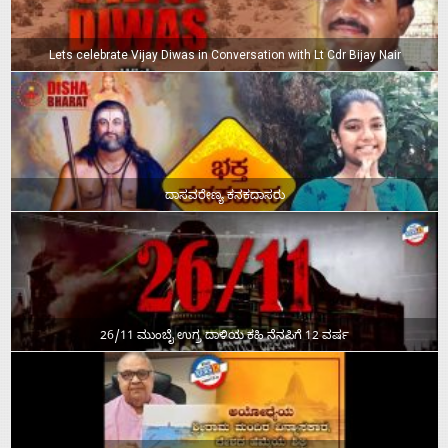
Lets celebrate Vijay Diwas in Conversation with Lt Cdr Bijay Nair
ದಾಸವರೇಣ್ಯ ಕನಕದಾಸರು
26/11 ಮುಂಬೈ ಉಗ್ರ ದಾಳಿಯ ಕಹಿ ನೆನಪಿಗೆ 12 ವರ್ಷ