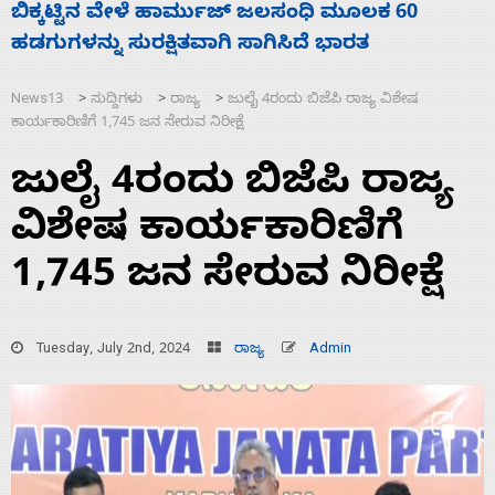
ನಾಗೇಂದ್ರ ರಾಜೀನಾಮೆ ಕೊಡದಿದ್ದರೆ ಸದನ ನಡೆಸಲು
ಸ
ಬಿಡೆವು: ಛಲವಾದಿ ನಾರಾಯಣಸ್ವಾಮಿ
ಹ
News13
ಸುದ್ದಿಗಳು
ರಾಜ್ಯ
ಜುಲೈ 4ರಂದು ಬಿಜೆಪಿ ರಾಜ್ಯ ವಿಶೇಷ
>
>
>
ಕಾರ್ಯಕಾರಿಣಿಗೆ 1,745 ಜನ ಸೇರುವ ನಿರೀಕ್ಷೆ
ಜುಲೈ 4ರಂದು ಬಿಜೆಪಿ ರಾಜ್ಯ
ವಿಶೇಷ ಕಾರ್ಯಕಾರಿಣಿಗೆ
1,745 ಜನ ಸೇರುವ ನಿರೀಕ್ಷೆ
Tuesday, July 2nd, 2024
ರಾಜ್ಯ
Admin