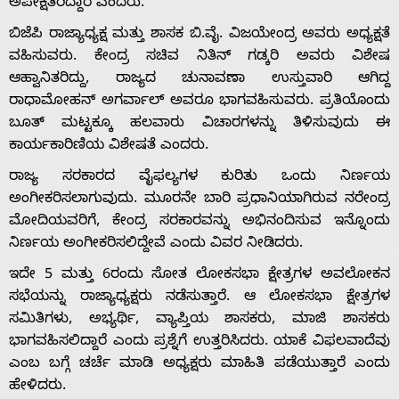
ಅಪೇಕ್ಷಿತರಿದ್ದಾರೆ ಎಂದರು.
ಬಿಜೆಪಿ ರಾಜ್ಯಾಧ್ಯಕ್ಷ ಮತ್ತು ಶಾಸಕ ಬಿ.ವೈ. ವಿಜಯೇಂದ್ರ ಅವರು ಅಧ್ಯಕ್ಷತೆ
ವಹಿಸುವರು. ಕೇಂದ್ರ ಸಚಿವ ನಿತಿನ್ ಗಡ್ಕರಿ ಅವರು ವಿಶೇಷ
ಆಹ್ವಾನಿತರಿದ್ದು, ರಾಜ್ಯದ ಚುನಾವಣಾ ಉಸ್ತುವಾರಿ ಆಗಿದ್ದ
ರಾಧಾಮೋಹನ್ ಅಗರ್ವಾಲ್ ಅವರೂ ಭಾಗವಹಿಸುವರು. ಪ್ರತಿಯೊಂದು
Home
ಬೂತ್ ಮಟ್ಟಕ್ಕೂ ಹಲವಾರು ವಿಚಾರಗಳನ್ನು ತಿಳಿಸುವುದು ಈ
ಕಾರ್ಯಕಾರಿಣಿಯ ವಿಶೇಷತೆ ಎಂದರು.
About
ರಾಜ್ಯ ಸರಕಾರದ ವೈಫಲ್ಯಗಳ ಕುರಿತು ಒಂದು ನಿರ್ಣಯ
ಅಂಗೀಕರಿಸಲಾಗುವುದು. ಮೂರನೇ ಬಾರಿ ಪ್ರಧಾನಿಯಾಗಿರುವ ನರೇಂದ್ರ
ಮೋದಿಯವರಿಗೆ, ಕೇಂದ್ರ ಸರಕಾರವನ್ನು ಅಭಿನಂದಿಸುವ ಇನ್ನೊಂದು
Us
ನಿರ್ಣಯ ಅಂಗೀಕರಿಸಲಿದ್ದೇವೆ ಎಂದು ವಿವರ ನೀಡಿದರು.
ಇದೇ 5 ಮತ್ತು 6ರಂದು ಸೋತ ಲೋಕಸಭಾ ಕ್ಷೇತ್ರಗಳ ಅವಲೋಕನ
Advertise
ಸಭೆಯನ್ನು ರಾಜ್ಯಾಧ್ಯಕ್ಷರು ನಡೆಸುತ್ತಾರೆ. ಆ ಲೋಕಸಭಾ ಕ್ಷೇತ್ರಗಳ
ಸಮಿತಿಗಳು, ಅಭ್ಯರ್ಥಿ, ವ್ಯಾಪ್ತಿಯ ಶಾಸಕರು, ಮಾಜಿ ಶಾಸಕರು
With
ಭಾಗವಹಿಸಲಿದ್ದಾರೆ ಎಂದು ಪ್ರಶ್ನೆಗೆ ಉತ್ತರಿಸಿದರು. ಯಾಕೆ ವಿಫಲವಾದೆವು
ಎಂಬ ಬಗ್ಗೆ ಚರ್ಚೆ ಮಾಡಿ ಅಧ್ಯಕ್ಷರು ಮಾಹಿತಿ ಪಡೆಯುತ್ತಾರೆ ಎಂದು
ಹೇಳಿದರು.