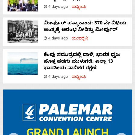
4 days ago
ರಾಷ್ಟ್ರೀಯ
ಮೀರ್ಪುರ್ ಹತ್ಯಾಕಾಂಡ: 370 ನೇ ವಿಧಿಯ
ಅಂತ್ಯಕ್ಕೆ ಆರಂಭ ನೀಡಿತ್ತು ಮೀರ್ಪುರ್
4 days ago
ಯುವಧ್ವನಿ
ಕೆಂಪು ಸಮುದ್ರದಲ್ಲಿ ದಾಳಿ, ಭಾರತ ಧ್ವಜ
ಹೊತ್ತ ಹಡಗು ಮುಳುಗಡೆ; ಎಲ್ಲಾ 13
ಭಾರತೀಯ ನಾವಿಕರ ರಕ್ಷಣೆ
4 days ago
ರಾಷ್ಟ್ರೀಯ