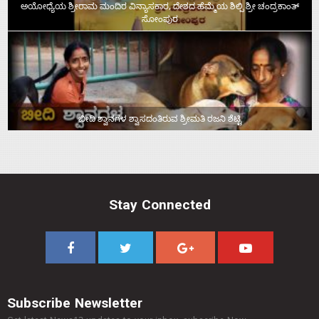
ಅಯೋಧ್ಯೆಯ ಶ್ರೀರಾಮ ಮಂದಿರ ವಿನ್ಯಾಸಕಾರ, ದೇಶದ ಹೆಮ್ಮೆಯ ಶಿಲ್ಪಿ ಶ್ರೀ ಚಂದ್ರಕಾಂತ್‌
ಸೋಂಪುರ
ಬೀದಿ ಶ್ವಾನಗಳ ಶ್ವಾಸದಂತಿರುವ ಶ್ರೀಮತಿ ರಜನಿ ಶೆಟ್ಟಿ
Stay Connected
Subscribe Newsletter