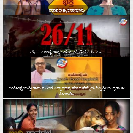
ದಾಸವರೇಣ್ಯ ಕನಕದಾಸರು
26/11 ಮುಂಬೈ ಉಗ್ರ ದಾಳಿಯ ಕಹಿ ನೆನಪಿಗೆ 12 ವರ್ಷ
ಅಯೋಧ್ಯೆಯ ಶ್ರೀರಾಮ ಮಂದಿರ ವಿನ್ಯಾಸಕಾರ, ದೇಶದ ಹೆಮ್ಮೆಯ ಶಿಲ್ಪಿ ಶ್ರೀ ಚಂದ್ರಕಾಂತ್‌
ಸೋಂಪುರ