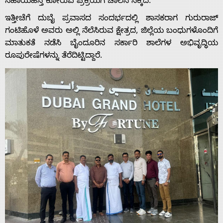
ಸಹಾಯಹಸ್ತ ಕೋರುವ ಪ್ರಕ್ರಿಯೆಗೆ ಚಾಲನೆ ಸಿಕ್ಕಿದೆ.
ಇತ್ತೀಚೆಗೆ ದುಬೈ ಪ್ರವಾಸದ ಸಂದರ್ಭದಲ್ಲಿ ಶಾಸಕರಾಗ ಗುರುರಾಜ್
ಗಂಟಿಹೊಳೆ ಅವರು ಅಲ್ಲಿ ನೆಲೆಸಿರುವ ಕ್ಷೇತ್ರದ, ಜಿಲ್ಲೆಯ ಬಂಧುಗಳೊಂದಿಗೆ
ಮಾತುಕತೆ ನಡೆಸಿ ಬೈಂದೂರಿನ ಸರ್ಕಾರಿ ಶಾಲೆಗಳ ಅಭಿವೃದ್ಧಿಯ
ರೂಪುರೇಷೆಗಳನ್ನು ತೆರೆದಿಟ್ಟಿದ್ದಾರೆ.