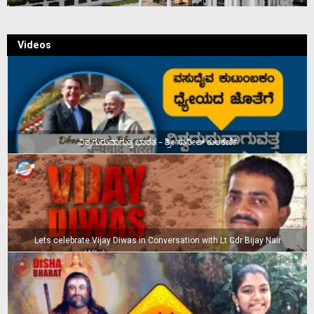
Videos
ವಿಶ್ವಗುರುವಾಗುತ್ತ ಭಾರತ – ಶ್ರೀ ಸುನೀಲ್‌ ಕುಲಕರ್ಣಿ
Lets celebrate Vijay Diwas in Conversation with Lt Cdr Bijay Nair