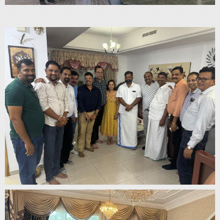
Home
About
Us
Advertise
With
s