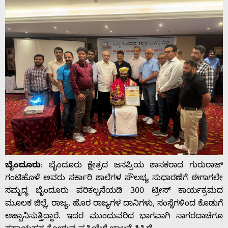
ಬೈಂದೂರು
: ಬೈಂದೂರು ಕ್ಷೇತ್ರದ ಜನಪ್ರಿಯ ಶಾಸಕರಾದ ಗುರುರಾಜ್
ಗಂಟಿಹೊಳೆ ಅವರು ಸರ್ಕಾರಿ ಶಾಲೆಗಳ ಸೌಲಭ್ಯ ಸುಧಾರಣೆಗೆ ಈಗಾಗಲೇ
ಸಮೃದ್ಧ ಬೈಂದೂರು ಪರಿಕಲ್ಪನೆಯಡಿ 300 ಟ್ರೀಸ್ ಕಾರ್ಯಕ್ರಮದ
ಮೂಲಕ ಜಿಲ್ಲೆ, ರಾಜ್ಯ, ಹೊರ ರಾಜ್ಯಗಳ ದಾನಿಗಳು, ಸಂಸ್ಥೆಗಳಿಂದ ಕೊಡುಗೆ
ಆಹ್ವಾನಿಸುತ್ತಿದ್ದಾರೆ. ಇದರ ಮುಂದುವರಿದ ಭಾಗವಾಗಿ ಸಾಗರದಾಚೆಗೂ