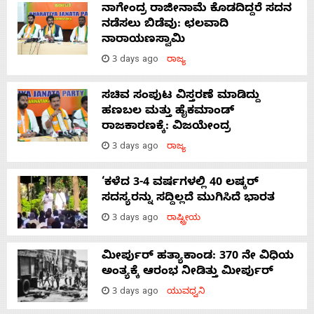
ನಾಗೇಂದ್ರ ರಾಜೀನಾಮೆ ಕೊಡದಿದ್ದರೆ ಸದನ
ನಡೆಸಲು ಬಿಡೆವು: ಛಲವಾದಿ
ನಾರಾಯಣಸ್ವಾಮಿ
3 days ago
ರಾಜ್ಯ
ಸಚಿವ ಸಂಪುಟ ವಿಸ್ತರಣೆ ಮಾಡಿದ್ದು
ಹಣಬಲ ಮತ್ತು ಹೈಕಮಾಂಡ್
ರಾಜಕಾರಣಕ್ಕೆ: ವಿಜಯೇಂದ್ರ
3 days ago
ರಾಜ್ಯ
‘ಕಳೆದ 3-4 ವರ್ಷಗಳಲ್ಲಿ 40 ಲಷ್ಕರ್
ಸದಸ್ಯರನ್ನು ಸದ್ದಿಲ್ಲದೆ ಮುಗಿಸಿದೆ ಭಾರತ
3 days ago
ರಾಷ್ಟ್ರೀಯ
ಮೀರ್ಪುರ್ ಹತ್ಯಾಕಾಂಡ: 370 ನೇ ವಿಧಿಯ
ಅಂತ್ಯಕ್ಕೆ ಆರಂಭ ನೀಡಿತ್ತು ಮೀರ್ಪುರ್
3 days ago
ಯುವಧ್ವನಿ