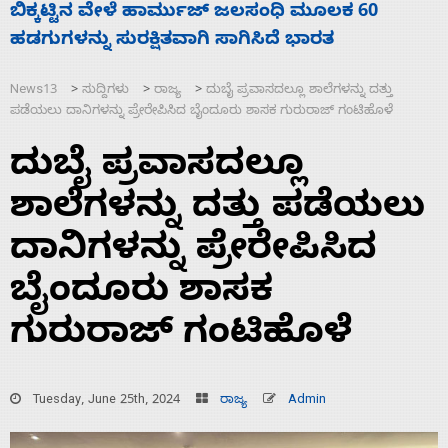
ನಾಗೇಂದ್ರ ರಾಜೀನಾಮೆ ಕೊಡದಿದ್ದರೆ ಸದನ ನಡೆಸಲು
ಸ
ಬಿಡೆವು: ಛಲವಾದಿ ನಾರಾಯಣಸ್ವಾಮಿ
ಹ
News13
ಸುದ್ದಿಗಳು
ರಾಜ್ಯ
ದುಬೈ ಪ್ರವಾಸದಲ್ಲೂ ಶಾಲೆಗಳನ್ನು ದತ್ತು
>
>
>
ಪಡೆಯಲು ದಾನಿಗಳನ್ನು ಪ್ರೇರೇಪಿಸಿದ ಬೈಂದೂರು ಶಾಸಕ ಗುರುರಾಜ್‌ ಗಂಟಿಹೊಳೆ
ದುಬೈ ಪ್ರವಾಸದಲ್ಲೂ
ಶಾಲೆಗಳನ್ನು ದತ್ತು ಪಡೆಯಲು
ದಾನಿಗಳನ್ನು ಪ್ರೇರೇಪಿಸಿದ
ಬೈಂದೂರು ಶಾಸಕ
ಗುರುರಾಜ್‌ ಗಂಟಿಹೊಳೆ
Tuesday, June 25th, 2024
ರಾಜ್ಯ
Admin