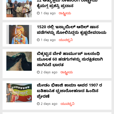
22 ಅತ್ಯುತ್ತಮ ನೇಕಾರರಿಗೆ ರಾಷ್ಟ್ರೀಯ
ಕೈಮಗ್ಗ ಪ್ರಶಸ್ತಿ ಪ್ರದಾನ
1 day ago
ರಾಷ್ಟ್ರೀಯ
1520 ರಲ್ಲಿ ಇಸ್ಮಾಯಿಲ್ ಆದಿಲ್ ಷಾನ
ಪಡೆಗಳನ್ನು ಸೋಲಿಸಿದ್ದರು ಕೃಷ್ಣದೇವರಾಯ
1 day ago
ಯುವಧ್ವನಿ
ಬಿಕ್ಕಟ್ಟಿನ ವೇಳೆ ಹಾರ್ಮುಜ್ ಜಲಸಂಧಿ
ಮೂಲಕ 60 ಹಡಗುಗಳನ್ನು ಸುರಕ್ಷಿತವಾಗಿ
ಸಾಗಿಸಿದೆ ಭಾರತ
2 days ago
ರಾಷ್ಟ್ರೀಯ
ಮೇಡಂ ಭಿಕಾಜಿ ಕಾಮಾ ಅವರ 1907 ರ
ಐತಿಹಾಸಿಕ ಧ್ವಜಾರೋಹಣದ ಹಿಂದಿನ
ಪ್ರೇರಣೆ
2 days ago
ಯುವಧ್ವನಿ