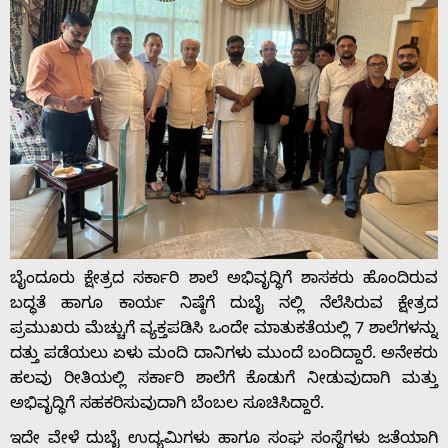
Contact
Us
ಬೈಂದೂರು ಕ್ಷೇತ್ರದ ಸರ್ಕಾರಿ ಶಾಲೆ ಅಭಿವೃದ್ಧಿಗೆ ಶಾಸಕರು ಹೊಂದಿರುವ
ಬದ್ಧತೆ ಹಾಗೂ ಕಾರ್ಯ ನಿಷ್ಠೆಗೆ ದುಬೈ ನಲ್ಲಿ ನೆಲೆಸಿರುವ ಕ್ಷೇತ್ರದ
ಪ್ರಮುಖರು ಮೆಚ್ಚುಗೆ ವ್ಯಕ್ತಪಡಿಸಿ ಒಂದೇ ಮಾತುಕತೆಯಲ್ಲಿ 7 ಶಾಲೆಗಳನ್ನು
ದತ್ತು ಪಡೆಯಲು ಏಳು ಮಂದಿ ದಾನಿಗಳು‌ ಮುಂದೆ ಬಂದಿದ್ದಾರೆ. ಅನೇಕರು
ಹಲವು ರೀತಿಯಲ್ಲಿ ಸರ್ಕಾರಿ ಶಾಲೆಗೆ ಕೊಡುಗೆ ನೀಡುವುದಾಗಿ ಮತ್ತು
ಅಭಿವೃದ್ಧಿಗೆ ಸಹಕರಿಸುವುದಾಗಿ ಬೆಂಬಲ ಸೂಚಿಸಿದ್ದಾರೆ.
ಇದೇ ವೇಳೆ ದುಬೈ ಉದ್ಯಮಿಗಳು ಹಾಗೂ ಸಂಘ ಸಂಸ್ಥೆಗಳು ಜತೆಯಾಗಿ