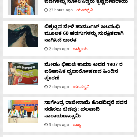
ಪಡೆಗಳನ್ನು ಸೋಲಿಸಿದ್ದರು ಕೃಷ್ಣದೇವರಾಯ
23 hours ago
ಯುವಧ್ವನಿ
ಬಿಕ್ಕಟ್ಟಿನ ವೇಳೆ ಹಾರ್ಮುಜ್ ಜಲಸಂಧಿ
ಮೂಲಕ 60 ಹಡಗುಗಳನ್ನು ಸುರಕ್ಷಿತವಾಗಿ
ಸಾಗಿಸಿದೆ ಭಾರತ
2 days ago
ರಾಷ್ಟ್ರೀಯ
ಮೇಡಂ ಭಿಕಾಜಿ ಕಾಮಾ ಅವರ 1907 ರ
ಐತಿಹಾಸಿಕ ಧ್ವಜಾರೋಹಣದ ಹಿಂದಿನ
ಪ್ರೇರಣೆ
2 days ago
ಯುವಧ್ವನಿ
ನಾಗೇಂದ್ರ ರಾಜೀನಾಮೆ ಕೊಡದಿದ್ದರೆ ಸದನ
ನಡೆಸಲು ಬಿಡೆವು: ಛಲವಾದಿ
ನಾರಾಯಣಸ್ವಾಮಿ
3 days ago
ರಾಜ್ಯ