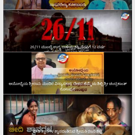
ದಾಸವರೇಣ್ಯ ಕನಕದಾಸರು
26/11 ಮುಂಬೈ ಉಗ್ರ ದಾಳಿಯ ಕಹಿ ನೆನಪಿಗೆ 12 ವರ್ಷ
ಅಯೋಧ್ಯೆಯ ಶ್ರೀರಾಮ ಮಂದಿರ ವಿನ್ಯಾಸಕಾರ, ದೇಶದ ಹೆಮ್ಮೆಯ ಶಿಲ್ಪಿ ಶ್ರೀ ಚಂದ್ರಕಾಂತ್‌
ಸೋಂಪುರ
ಬೀದಿ ಶ್ವಾನಗಳ ಶ್ವಾಸದಂತಿರುವ ಶ್ರೀಮತಿ ರಜನಿ ಶೆಟ್ಟಿ