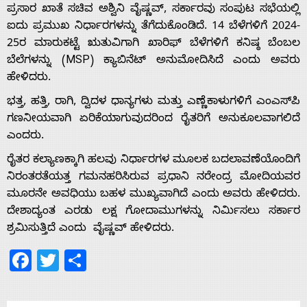
ಪ್ರಸಾರ ಖಾತೆ ಸಚಿವ ಅಶ್ವಿನಿ ವೈಷ್ಣವ್, ಸರ್ಕಾರವು ಸಂಪುಟ ಸಭೆಯಲ್ಲಿ
ಐದು ಪ್ರಮುಖ ನಿರ್ಧಾರಗಳನ್ನು ತೆಗೆದುಕೊಂಡಿದೆ. 14 ಬೆಳೆಗಳಿಗೆ 2024-
25ರ ಮಾರುಕಟ್ಟೆ ಋತುವಿಗಾಗಿ ಖಾರಿಫ್ ಬೆಳೆಗಳಿಗೆ ಕನಿಷ್ಠ ಬೆಂಬಲ
Home
ಬೆಲೆಗಳನ್ನು (MSP) ಕ್ಯಾಬಿನೆಟ್ ಅನುಮೋದಿಸಿದೆ ಎಂದು ಅವರು
ಹೇಳಿದರು.
ಭತ್ತ, ಹತ್ತಿ, ರಾಗಿ, ದ್ವಿದಳ ಧಾನ್ಯಗಳು ಮತ್ತು ಎಣ್ಣೆಕಾಳುಗಳಿಗೆ ಎಂಎಸ್‌ಪಿ
About
ಗಣನೀಯವಾಗಿ ಏರಿಕೆಯಾಗುವುದರಿಂದ ರೈತರಿಗೆ ಅನುಕೂಲವಾಗಲಿದೆ
ಎಂದರು.
Us
ರೈತರ ಕಲ್ಯಾಣಕ್ಕಾಗಿ ಹಲವು ನಿರ್ಧಾರಗಳ ಮೂಲಕ ಬದಲಾವಣೆಯೊಂದಿಗೆ
ನಿರಂತರತೆಯತ್ತ ಗಮನಹರಿಸಿರುವ ಪ್ರಧಾನಿ ನರೇಂದ್ರ ಮೋದಿಯವರ
Advertise
ಮೂರನೇ ಅವಧಿಯು ಬಹಳ ಮುಖ್ಯವಾಗಿದೆ ಎಂದು ಅವರು ಹೇಳಿದರು.
ದೇಶಾದ್ಯಂತ ಎರಡು ಲಕ್ಷ ಗೋದಾಮುಗಳನ್ನು ನಿರ್ಮಿಸಲು ಸರ್ಕಾರ
ಶ್ರಮಿಸುತ್ತಿದೆ ಎಂದು ವೈಷ್ಣವ್ ಹೇಳಿದರು.
With
Facebook
Twitter
Share
s