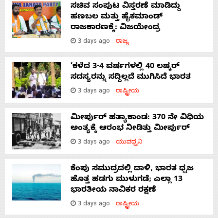
ಸಚಿವ ಸಂಪುಟ ವಿಸ್ತರಣೆ ಮಾಡಿದ್ದು
ಹಣಬಲ ಮತ್ತು ಹೈಕಮಾಂಡ್
ರಾಜಕಾರಣಕ್ಕೆ: ವಿಜಯೇಂದ್ರ
3 days ago
ರಾಜ್ಯ
‘ಕಳೆದ 3-4 ವರ್ಷಗಳಲ್ಲಿ 40 ಲಷ್ಕರ್
ಸದಸ್ಯರನ್ನು ಸದ್ದಿಲ್ಲದೆ ಮುಗಿಸಿದೆ ಭಾರತ
3 days ago
ರಾಷ್ಟ್ರೀಯ
ಮೀರ್ಪುರ್ ಹತ್ಯಾಕಾಂಡ: 370 ನೇ ವಿಧಿಯ
ಅಂತ್ಯಕ್ಕೆ ಆರಂಭ ನೀಡಿತ್ತು ಮೀರ್ಪುರ್
3 days ago
ಯುವಧ್ವನಿ
ಕೆಂಪು ಸಮುದ್ರದಲ್ಲಿ ದಾಳಿ, ಭಾರತ ಧ್ವಜ
ಹೊತ್ತ ಹಡಗು ಮುಳುಗಡೆ; ಎಲ್ಲಾ 13
ಭಾರತೀಯ ನಾವಿಕರ ರಕ್ಷಣೆ
3 days ago
ರಾಷ್ಟ್ರೀಯ