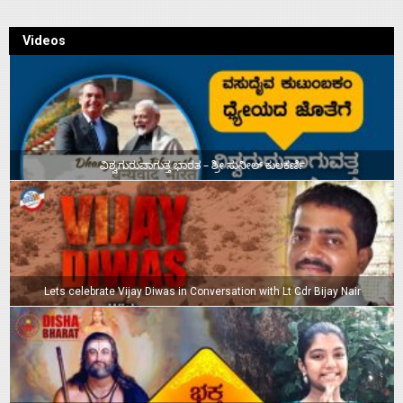
Videos
ವಿಶ್ವಗುರುವಾಗುತ್ತ ಭಾರತ – ಶ್ರೀ ಸುನೀಲ್‌ ಕುಲಕರ್ಣಿ
Lets celebrate Vijay Diwas in Conversation with Lt Cdr Bijay Nair