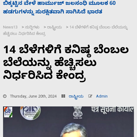
ನಾಗೇಂದ್ರ ರಾಜೀನಾಮೆ ಕೊಡದಿದ್ದರೆ ಸದನ ನಡೆಸಲು
ಸ
ಬಿಡೆವು: ಛಲವಾದಿ ನಾರಾಯಣಸ್ವಾಮಿ
ಹ
News13
ಸುದ್ದಿಗಳು
ರಾಷ್ಟ್ರೀಯ
14 ಬೆಳೆಗಳಿಗೆ ಕನಿಷ್ಠ ಬೆಂಬಲ ಬೆಲೆಯನ್ನು
>
>
>
ಹೆಚ್ಚಿಸಲು ನಿರ್ಧರಿಸಿದ ಕೇಂದ್ರ
14 ಬೆಳೆಗಳಿಗೆ ಕನಿಷ್ಠ ಬೆಂಬಲ
ಬೆಲೆಯನ್ನು ಹೆಚ್ಚಿಸಲು
ನಿರ್ಧರಿಸಿದ ಕೇಂದ್ರ
Thursday, June 20th, 2024
ರಾಷ್ಟ್ರೀಯ
Admin