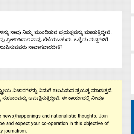
ನು ನಾವು ನಿಮ್ಮ ಮುಂದಿಡುವ ಪ್ರಯತ್ನವನ್ನು ಮಾಡುತ್ತಿದ್ದೇವೆ.
 ನೀವು ಸ್ವೀಕರಿಸಿದಾಗ ನಾವು ಬೆಳೆಯಬಹುದು. ಒಳ್ಳೆಯ ಸುದ್ದಿಗಳಿಗೆ
ತಲುಪಿಸುವವರು ನಾವಾಗಬಾರದೇಕೆ?
ಟ್ರೀಯ ವಿಚಾರಗಳನ್ನು ನಿಮಗೆ ತಲುಪಿಸುವ ಪ್ರಯತ್ನ ಮಾಡುತ್ತದೆ.
ಮ ಸಹಕಾರವನ್ನು ಅಪೇಕ್ಷಿಸುತ್ತಿದ್ದೇವೆ. ಈ ಕಾರ್ಯದಲ್ಲಿ ನೀವೂ
 news/happenings and nationalistic thoughts. Join
pe and expect your co-operation in this objective of
y journalism.