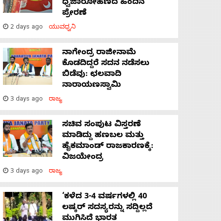
ಧ್ವಜಾರೋಹಣದ ಹಿಂದಿನ
ಪ್ರೇರಣೆ
2 days ago
ಯುವಧ್ವನಿ
ನಾಗೇಂದ್ರ ರಾಜೀನಾಮೆ
ಕೊಡದಿದ್ದರೆ ಸದನ ನಡೆಸಲು
ಬಿಡೆವು: ಛಲವಾದಿ
ನಾರಾಯಣಸ್ವಾಮಿ
3 days ago
ರಾಜ್ಯ
ಸಚಿವ ಸಂಪುಟ ವಿಸ್ತರಣೆ
ಮಾಡಿದ್ದು ಹಣಬಲ ಮತ್ತು
ಹೈಕಮಾಂಡ್ ರಾಜಕಾರಣಕ್ಕೆ:
ವಿಜಯೇಂದ್ರ
3 days ago
ರಾಜ್ಯ
‘ಕಳೆದ 3-4 ವರ್ಷಗಳಲ್ಲಿ 40
ಲಷ್ಕರ್ ಸದಸ್ಯರನ್ನು ಸದ್ದಿಲ್ಲದೆ
ಮುಗಿಸಿದೆ ಭಾರತ