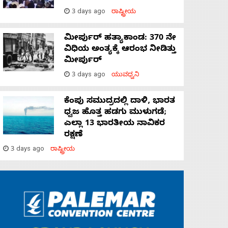
3 days ago
ರಾಷ್ಟ್ರೀಯ
ಮೀರ್ಪುರ್ ಹತ್ಯಾಕಾಂಡ: 370 ನೇ
ವಿಧಿಯ ಅಂತ್ಯಕ್ಕೆ ಆರಂಭ ನೀಡಿತ್ತು
ಮೀರ್ಪುರ್
3 days ago
ಯುವಧ್ವನಿ
ಕೆಂಪು ಸಮುದ್ರದಲ್ಲಿ ದಾಳಿ, ಭಾರತ
ಧ್ವಜ ಹೊತ್ತ ಹಡಗು ಮುಳುಗಡೆ;
ಎಲ್ಲಾ 13 ಭಾರತೀಯ ನಾವಿಕರ
ರಕ್ಷಣೆ
3 days ago
ರಾಷ್ಟ್ರೀಯ