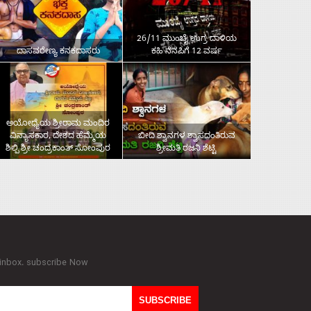
26/11 ಮುಂಬೈ ಉಗ್ರ ದಾಳಿಯ
ದಾಸವರೇಣ್ಯ ಕನಕದಾಸರು
ಕಹಿ ನೆನಪಿಗೆ 12 ವರ್ಷ
ಅಯೋಧ್ಯೆಯ ಶ್ರೀರಾಮ ಮಂದಿರ
ವಿನ್ಯಾಸಕಾರ, ದೇಶದ ಹೆಮ್ಮೆಯ
ಬೀದಿ ಶ್ವಾನಗಳ ಶ್ವಾಸದಂತಿರುವ
ಶಿಲ್ಪಿ ಶ್ರೀ ಚಂದ್ರಕಾಂತ್‌ ಸೋಂಪುರ
ಶ್ರೀಮತಿ ರಜನಿ ಶೆಟ್ಟಿ
 inbox. subscribe Now