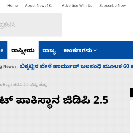
Home
About News13.in
Advertise With Us
Subscribe Now
e
ರಾಷ್ಟ್ರೀಯ
ರಾಜ್ಯ
ಅಂಕಣಗಳು
ಾರತ
ನಾಗೇಂದ್ರ ರಾಜೀನಾಮೆ ಕೊಡದಿದ್ದರೆ ಸದನ ನಡೆಸಲು
g News :
ಕಿಸ್ಥಾನ ಜಿಡಿಪಿ 2.5 ಪಟ್ಟು ಹೆಚ್ಚು
ಟ್‌ ಪಾಕಿಸ್ಥಾನ ಜಿಡಿಪಿ 2.5