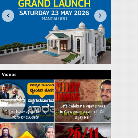
Videos
Lets celebrate Vijay Diwas
ವಿಶ್ವಗುರುವಾಗುತ್ತ ಭಾರತ – ಶ್ರೀ
in Conversation with Lt Cdr
ಸುನೀಲ್‌ ಕುಲಕರ್ಣಿ
Bijay Nair