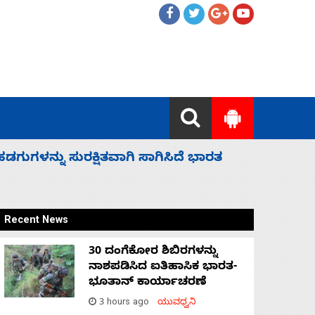
 ಬಿಡೆವು: ಛಲವಾದಿ ನಾರಾಯಣಸ್ವಾಮಿ
ಸಚಿವ ಸಂಪು
Recent News
30 ದಂಗೆಕೋರ ಶಿಬಿರಗಳನ್ನು
ನಾಶಪಡಿಸಿದ ಐತಿಹಾಸಿಕ ಭಾರತ-
ಭೂತಾನ್ ಕಾರ್ಯಾಚರಣೆ
3 hours ago
ಯುವಧ್ವನಿ