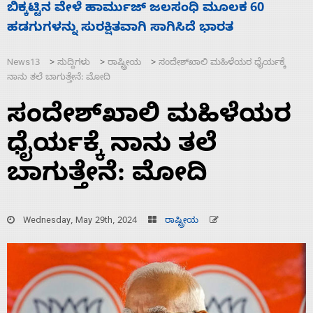
ನಾಗೇಂದ್ರ ರಾಜೀನಾಮೆ ಕೊಡದಿದ್ದರೆ ಸದನ ನಡೆಸಲು
ಸ
ಬಿಡೆವು: ಛಲವಾದಿ ನಾರಾಯಣಸ್ವಾಮಿ
ಹ
News13
ಸುದ್ದಿಗಳು
ರಾಷ್ಟ್ರೀಯ
ಸಂದೇಶ್‌ಖಾಲಿ ಮಹಿಳೆಯರ ಧೈರ್ಯಕ್ಕೆ
>
>
>
ನಾನು ತಲೆ ಬಾಗುತ್ತೇನೆ: ಮೋದಿ
ಸಂದೇಶ್‌ಖಾಲಿ ಮಹಿಳೆಯರ
ಧೈರ್ಯಕ್ಕೆ ನಾನು ತಲೆ
ಬಾಗುತ್ತೇನೆ: ಮೋದಿ
Wednesday, May 29th, 2024
ರಾಷ್ಟ್ರೀಯ