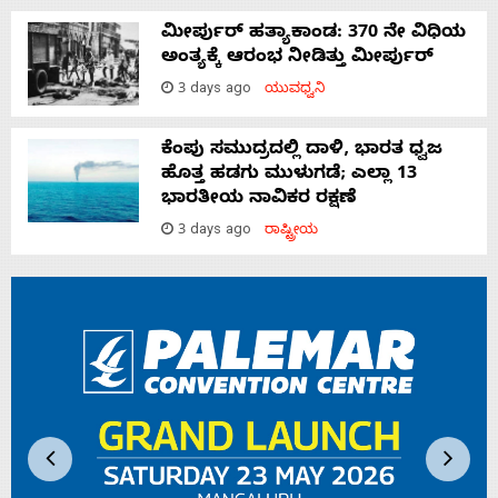
ಮೀರ್ಪುರ್ ಹತ್ಯಾಕಾಂಡ: 370 ನೇ ವಿಧಿಯ
ಅಂತ್ಯಕ್ಕೆ ಆರಂಭ ನೀಡಿತ್ತು ಮೀರ್ಪುರ್
3 days ago
ಯುವಧ್ವನಿ
ಕೆಂಪು ಸಮುದ್ರದಲ್ಲಿ ದಾಳಿ, ಭಾರತ ಧ್ವಜ
ಹೊತ್ತ ಹಡಗು ಮುಳುಗಡೆ; ಎಲ್ಲಾ 13
ಭಾರತೀಯ ನಾವಿಕರ ರಕ್ಷಣೆ
3 days ago
ರಾಷ್ಟ್ರೀಯ