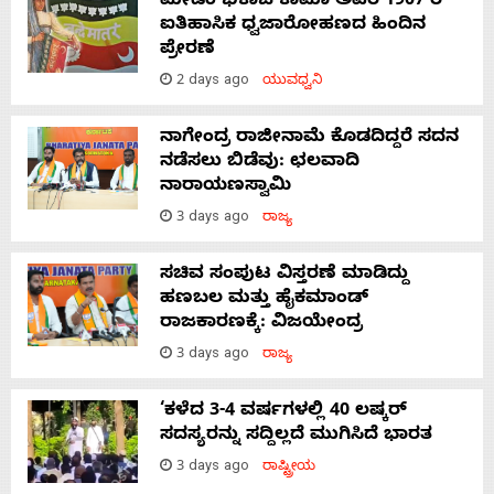
ಮೇಡಂ ಭಿಕಾಜಿ ಕಾಮಾ ಅವರ 1907 ರ
ಐತಿಹಾಸಿಕ ಧ್ವಜಾರೋಹಣದ ಹಿಂದಿನ
ಪ್ರೇರಣೆ
2 days ago
ಯುವಧ್ವನಿ
ನಾಗೇಂದ್ರ ರಾಜೀನಾಮೆ ಕೊಡದಿದ್ದರೆ ಸದನ
ನಡೆಸಲು ಬಿಡೆವು: ಛಲವಾದಿ
ನಾರಾಯಣಸ್ವಾಮಿ
3 days ago
ರಾಜ್ಯ
ಸಚಿವ ಸಂಪುಟ ವಿಸ್ತರಣೆ ಮಾಡಿದ್ದು
ಹಣಬಲ ಮತ್ತು ಹೈಕಮಾಂಡ್
ರಾಜಕಾರಣಕ್ಕೆ: ವಿಜಯೇಂದ್ರ
3 days ago
ರಾಜ್ಯ
‘ಕಳೆದ 3-4 ವರ್ಷಗಳಲ್ಲಿ 40 ಲಷ್ಕರ್
ಸದಸ್ಯರನ್ನು ಸದ್ದಿಲ್ಲದೆ ಮುಗಿಸಿದೆ ಭಾರತ
3 days ago
ರಾಷ್ಟ್ರೀಯ