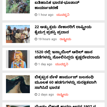
ಐತಿಹಾಸಿಕ ಭಾರತ-ಭೂತಾನ್
ಕಾರ್ಯಾಚರಣೆ
1 hour ago
ಯುವಧ್ವನಿ
22 ಅತ್ಯುತ್ತಮ ನೇಕಾರರಿಗೆ ರಾಷ್ಟ್ರೀಯ
ಕೈಮಗ್ಗ ಪ್ರಶಸ್ತಿ ಪ್ರದಾನ
19 hours ago
ರಾಷ್ಟ್ರೀಯ
1520 ರಲ್ಲಿ ಇಸ್ಮಾಯಿಲ್ ಆದಿಲ್ ಷಾನ
ಪಡೆಗಳನ್ನು ಸೋಲಿಸಿದ್ದರು ಕೃಷ್ಣದೇವರಾಯ
1 day ago
ಯುವಧ್ವನಿ
ಬಿಕ್ಕಟ್ಟಿನ ವೇಳೆ ಹಾರ್ಮುಜ್ ಜಲಸಂಧಿ
ಮೂಲಕ 60 ಹಡಗುಗಳನ್ನು ಸುರಕ್ಷಿತವಾಗಿ
ಸಾಗಿಸಿದೆ ಭಾರತ
2 days ago
ರಾಷ್ಟ್ರೀಯ