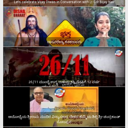
Lets celebrate Vijay Diwas in Conversation with Lt Cdr Bijay Nair
ದಾಸವರೇಣ್ಯ ಕನಕದಾಸರು
26/11 ಮುಂಬೈ ಉಗ್ರ ದಾಳಿಯ ಕಹಿ ನೆನಪಿಗೆ 12 ವರ್ಷ
ಅಯೋಧ್ಯೆಯ ಶ್ರೀರಾಮ ಮಂದಿರ ವಿನ್ಯಾಸಕಾರ, ದೇಶದ ಹೆಮ್ಮೆಯ ಶಿಲ್ಪಿ ಶ್ರೀ ಚಂದ್ರಕಾಂತ್‌
ಸೋಂಪುರ