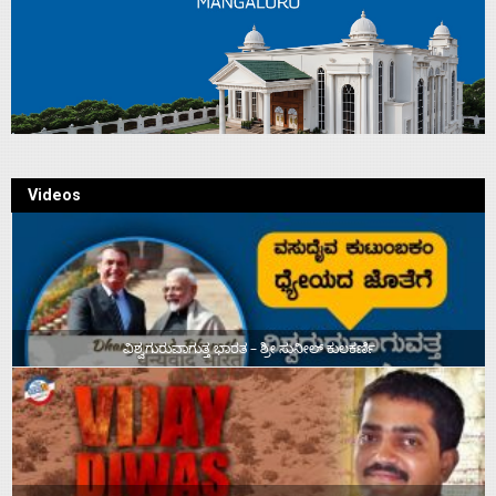
Videos
ವಿಶ್ವಗುರುವಾಗುತ್ತ ಭಾರತ – ಶ್ರೀ ಸುನೀಲ್‌ ಕುಲಕರ್ಣಿ