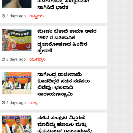
ಹಡಗುಗಳನ್ನು ಸುರಕ್ಷಿತವಾಗಿ
ಸಾಗಿಸಿದೆ ಭಾರತ
3 days ago
ರಾಷ್ಟ್ರೀಯ
ಮೇಡಂ ಭಿಕಾಜಿ ಕಾಮಾ ಅವರ
1907 ರ ಐತಿಹಾಸಿಕ
ಧ್ವಜಾರೋಹಣದ ಹಿಂದಿನ
ಪ್ರೇರಣೆ
3 days ago
ಯುವಧ್ವನಿ
ನಾಗೇಂದ್ರ ರಾಜೀನಾಮೆ
ಕೊಡದಿದ್ದರೆ ಸದನ ನಡೆಸಲು
ಬಿಡೆವು: ಛಲವಾದಿ
ನಾರಾಯಣಸ್ವಾಮಿ
4 days ago
ರಾಜ್ಯ
ಸಚಿವ ಸಂಪುಟ ವಿಸ್ತರಣೆ
ಮಾಡಿದ್ದು ಹಣಬಲ ಮತ್ತು
ಹೈಕಮಾಂಡ್ ರಾಜಕಾರಣಕ್ಕೆ: