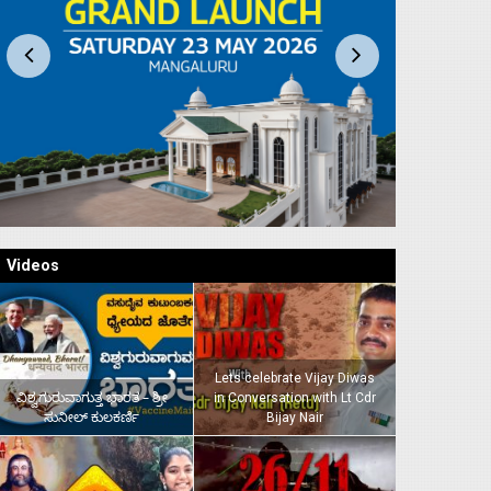
Videos
Lets celebrate Vijay Diwas
ವಿಶ್ವಗುರುವಾಗುತ್ತ ಭಾರತ – ಶ್ರೀ
in Conversation with Lt Cdr
ಸುನೀಲ್‌ ಕುಲಕರ್ಣಿ
Bijay Nair