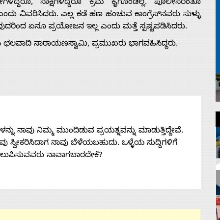
ದ್ದರೂ, ಸಾಕ್ಷಿಗಳಿದ್ದರೂ ಕ್ರಮ ಕೈಗೊಂಡಿಲ್ಲ. ಪೊಲೀಸರಂತೂ
ದು ವಿವರಿಸಿದರು. ಎಲ್ಲ ಕಡೆ ಹಣ ಹಂಚುವ ಕಾಂಗ್ರೆಸ್‍ನವರು ಸುಳ್ಳು
ೊಡುವುದರಿಂದ ಏನೂ ಪ್ರಯೋಜನ ಇಲ್ಲ ಎಂದು ಮತ್ತೆ ಸ್ಪಷ್ಟಪಡಿಸಿದರು.
‍ಸಿ ಛಲವಾದಿ ನಾರಾಯಣಸ್ವಾಮಿ, ಪ್ರಮುಖರು ಭಾಗವಹಿಸಿದ್ದರು.
ನು ನಾವು ನಿಮ್ಮ ಮುಂದಿಡುವ ಪ್ರಯತ್ನವನ್ನು ಮಾಡುತ್ತಿದ್ದೇವೆ.
 ನೀವು ಸ್ವೀಕರಿಸಿದಾಗ ನಾವು ಬೆಳೆಯಬಹುದು. ಒಳ್ಳೆಯ ಸುದ್ದಿಗಳಿಗೆ
ತಲುಪಿಸುವವರು ನಾವಾಗಬಾರದೇಕೆ?