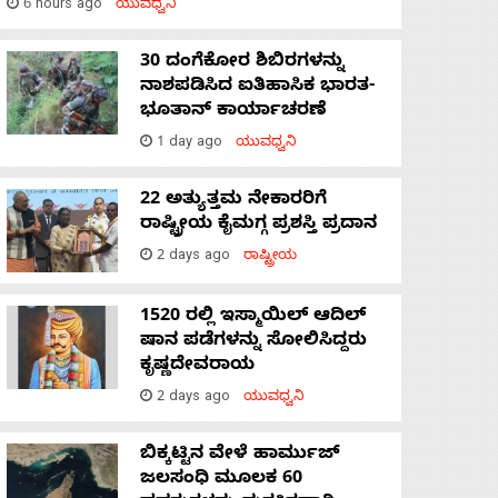
6 hours ago
ಯುವಧ್ವನಿ
30 ದಂಗೆಕೋರ ಶಿಬಿರಗಳನ್ನು
ನಾಶಪಡಿಸಿದ ಐತಿಹಾಸಿಕ ಭಾರತ-
ಭೂತಾನ್ ಕಾರ್ಯಾಚರಣೆ
1 day ago
ಯುವಧ್ವನಿ
22 ಅತ್ಯುತ್ತಮ ನೇಕಾರರಿಗೆ
ರಾಷ್ಟ್ರೀಯ ಕೈಮಗ್ಗ ಪ್ರಶಸ್ತಿ ಪ್ರದಾನ
2 days ago
ರಾಷ್ಟ್ರೀಯ
1520 ರಲ್ಲಿ ಇಸ್ಮಾಯಿಲ್ ಆದಿಲ್
ಷಾನ ಪಡೆಗಳನ್ನು ಸೋಲಿಸಿದ್ದರು
ಕೃಷ್ಣದೇವರಾಯ
2 days ago
ಯುವಧ್ವನಿ
ಬಿಕ್ಕಟ್ಟಿನ ವೇಳೆ ಹಾರ್ಮುಜ್
ಜಲಸಂಧಿ ಮೂಲಕ 60