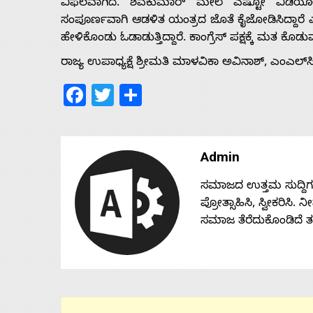
ವಿಫಲವಾಗಿದೆ. ಶಿವಕುಮಾರ್ ಮೇಲೆ ಎಷ್ಟೋ ವಿಡಿಯೋಗಳಿ
ಸಂಪೂರ್ಣವಾಗಿ ಆಡಳಿತ ಯಂತ್ರದ ಜೊತೆ ಕೈಜೋಡಿಸಿದ್ದಾರೆ ಎಂ
ಹೇಳಿಕೊಂಡು ಓಡಾಡುತ್ತಿದ್ದಾರೆ. ಕಾಂಗ್ರೆಸ್ ಪಕ್ಷಕ್ಕೆ ಮತ ಕ
ರಾಜ್ಯ ಉಪಾಧ್ಯಕ್ಷೆ ಶ್ರೀಮತಿ ಮಾಳವಿಕಾ ಅವಿನಾಶ್, ಎಂಎಲ್
Facebook
Twitter
Share
Admin
ಸಮಾಜದ ಉತ್ತಮ ಸುದ್ದಿಗಳನ್
ಪ್ರೋತ್ಸಾಹಿಸಿ, ಸ್ವೀಕರಿಸಿ.
ಸಮಾಜ ತೆರೆದುಕೊಂಡಿದೆ 