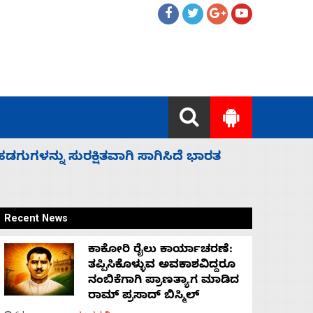
 ಬಿಡೆವು: ಛಲವಾದಿ ನಾರಾಯಣಸ್ವಾಮಿ
ಸಚಿವ ಸಂಪು
Recent News
ಕಾಕೋರಿ ರೈಲು ಕಾರ್ಯಾಚರಣೆ:
ತಪ್ಪಿಸಿಕೊಳ್ಳುವ ಅವಕಾಶವಿದ್ದರೂ
ನಂಬಿಕೆಗಾಗಿ ಪ್ರಾಣತ್ಯಾಗ ಮಾಡಿದ
ರಾಮ್ ಪ್ರಸಾದ್ ಬಿಸ್ಮಿಲ್