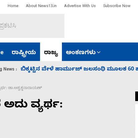
Home
About News13.in
Advertise With Us
Subscribe Now
e
ರಾಷ್ಟ್ರೀಯ
ರಾಜ್ಯ
ಅಂಕಣಗಳು
ಾರತ
ನಾಗೇಂದ್ರ ರಾಜೀನಾಮೆ ಕೊಡದಿದ್ದರೆ ಸದನ ನಡೆಸಲು
g News :
್ಯರ್ಥ: ಡಾ.ಅಶ್ವತ್ಥನಾರಾಯಣ್
ೆ ಅದು ವ್ಯರ್ಥ: