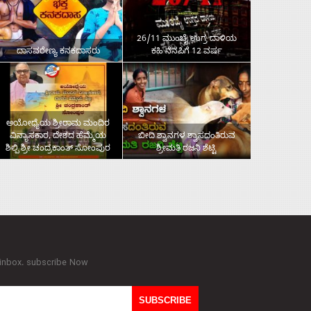
26/11 ಮುಂಬೈ ಉಗ್ರ ದಾಳಿಯ
ದಾಸವರೇಣ್ಯ ಕನಕದಾಸರು
ಕಹಿ ನೆನಪಿಗೆ 12 ವರ್ಷ
ಅಯೋಧ್ಯೆಯ ಶ್ರೀರಾಮ ಮಂದಿರ
ವಿನ್ಯಾಸಕಾರ, ದೇಶದ ಹೆಮ್ಮೆಯ
ಬೀದಿ ಶ್ವಾನಗಳ ಶ್ವಾಸದಂತಿರುವ
ಶಿಲ್ಪಿ ಶ್ರೀ ಚಂದ್ರಕಾಂತ್‌ ಸೋಂಪುರ
ಶ್ರೀಮತಿ ರಜನಿ ಶೆಟ್ಟಿ
 inbox. subscribe Now