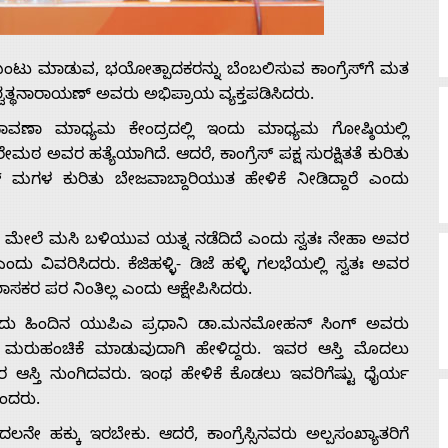
ಂಟು ಮಾಡುವ, ಭಯೋತ್ಪಾದಕರನ್ನು ಬೆಂಬಲಿಸುವ ಕಾಂಗ್ರೆಸ್‍ಗೆ ಮತ
್ವತ್ಥನಾರಾಯಣ್ ಅವರು ಅಭಿಪ್ರಾಯ ವ್ಯಕ್ತಪಡಿಸಿದರು.
ಾವಣಾ ಮಾಧ್ಯಮ ಕೇಂದ್ರದಲ್ಲಿ ಇಂದು ಮಾಧ್ಯಮ ಗೋಷ್ಠಿಯಲ್ಲಿ
ೇಮಠ ಅವರ ಹತ್ಯೆಯಾಗಿದೆ. ಆದರೆ, ಕಾಂಗ್ರೆಸ್ ಪಕ್ಷ ಸುರಕ್ಷಿತತೆ ಕುರಿತು
ೇಟರ್ ಮಗಳ ಕುರಿತು ಬೇಜವಾಬ್ದಾರಿಯುತ ಹೇಳಿಕೆ ನೀಡಿದ್ದಾರೆ ಎಂದು
ಗಳ ಮೇಲೆ ಮಸಿ ಬಳಿಯುವ ಯತ್ನ ನಡೆದಿದೆ ಎಂದು ಸ್ವತಃ ನೇಹಾ ಅವರ
ಎಂದು ವಿವರಿಸಿದರು. ಕೆಜಿಹಳ್ಳಿ- ಡಿಜೆ ಹಳ್ಳಿ ಗಲಭೆಯಲ್ಲಿ ಸ್ವತಃ ಅವರ
 ಶಾಸಕರ ಪರ ನಿಂತಿಲ್ಲ ಎಂದು ಆಕ್ಷೇಪಿಸಿದರು.
 ಎಂದು ಹಿಂದಿನ ಯುಪಿಎ ಪ್ರಧಾನಿ ಡಾ.ಮನಮೋಹನ್ ಸಿಂಗ್ ಅವರು
ಸಿ ಮರುಹಂಚಿಕೆ ಮಾಡುವುದಾಗಿ ಹೇಳಿದ್ದರು. ಇವರ ಆಸ್ತಿ ಮೊದಲು
ಆಸ್ತಿ ನುಂಗಿದವರು. ಇಂಥ ಹೇಳಿಕೆ ಕೊಡಲು ಇವರಿಗೆಷ್ಟು ಧೈರ್ಯ
ಎಂದರು.
ಲನೇ ಹಕ್ಕು ಇರಬೇಕು. ಆದರೆ, ಕಾಂಗ್ರೆಸ್ಸಿನವರು ಅಲ್ಪಸಂಖ್ಯಾತರಿಗೆ