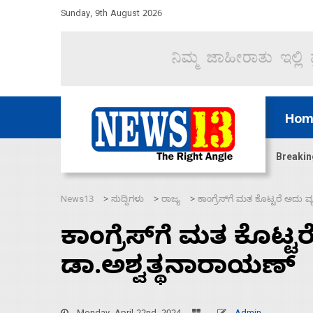
Sunday, 9th August 2026
Hom
ಜಲಸಂಧಿ ಮೂಲಕ 60 ಹಡಗುಗಳನ್ನು ಸುರಕ್ಷಿತವಾಗಿ ಸಾಗಿಸಿದೆ ಭ
Breakin
News13
ಸುದ್ದಿಗಳು
ರಾಜ್ಯ
ಕಾಂಗ್ರೆಸ್‍ಗೆ ಮತ ಕೊಟ್ಟರೆ ಅದು ವ
>
>
>
ಕಾಂಗ್ರೆಸ್‍ಗೆ ಮತ ಕೊಟ್ಟರ
ಡಾ.ಅಶ್ವತ್ಥನಾರಾಯಣ್