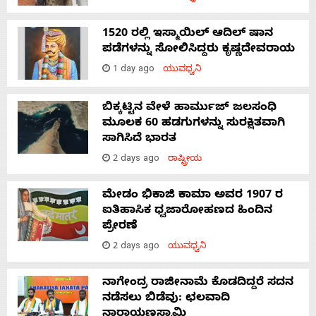
1520 ರಲ್ಲಿ ಇಸ್ಮಾಯಿಲ್ ಆದಿಲ್ ಷಾನ
ಪಡೆಗಳನ್ನು ಸೋಲಿಸಿದ್ದರು ಕೃಷ್ಣದೇವರಾಯ
1 day ago
ಯುವಧ್ವನಿ
ಬಿಕ್ಕಟ್ಟಿನ ವೇಳೆ ಹಾರ್ಮುಜ್ ಜಲಸಂಧಿ
ಮೂಲಕ 60 ಹಡಗುಗಳನ್ನು ಸುರಕ್ಷಿತವಾಗಿ
ಸಾಗಿಸಿದೆ ಭಾರತ
2 days ago
ರಾಷ್ಟ್ರೀಯ
ಮೇಡಂ ಭಿಕಾಜಿ ಕಾಮಾ ಅವರ 1907 ರ
ಐತಿಹಾಸಿಕ ಧ್ವಜಾರೋಹಣದ ಹಿಂದಿನ
ಪ್ರೇರಣೆ
2 days ago
ಯುವಧ್ವನಿ
ನಾಗೇಂದ್ರ ರಾಜೀನಾಮೆ ಕೊಡದಿದ್ದರೆ ಸದನ
ನಡೆಸಲು ಬಿಡೆವು: ಛಲವಾದಿ
ನಾರಾಯಣಸ್ವಾಮಿ