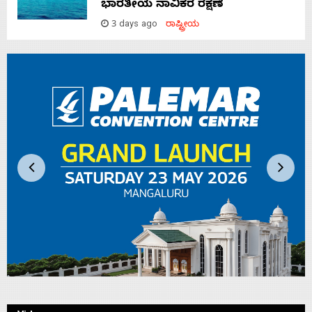
ಭಾರತೀಯ ನಾವಿಕರ ರಕ್ಷಣೆ
3 days ago
ರಾಷ್ಟ್ರೀಯ