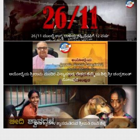
26/11 ಮುಂಬೈ ಉಗ್ರ ದಾಳಿಯ ಕಹಿ ನೆನಪಿಗೆ 12 ವರ್ಷ
ಅಯೋಧ್ಯೆಯ ಶ್ರೀರಾಮ ಮಂದಿರ ವಿನ್ಯಾಸಕಾರ, ದೇಶದ ಹೆಮ್ಮೆಯ ಶಿಲ್ಪಿ ಶ್ರೀ ಚಂದ್ರಕಾಂತ್‌
ಸೋಂಪುರ
ಬೀದಿ ಶ್ವಾನಗಳ ಶ್ವಾಸದಂತಿರುವ ಶ್ರೀಮತಿ ರಜನಿ ಶೆಟ್ಟಿ