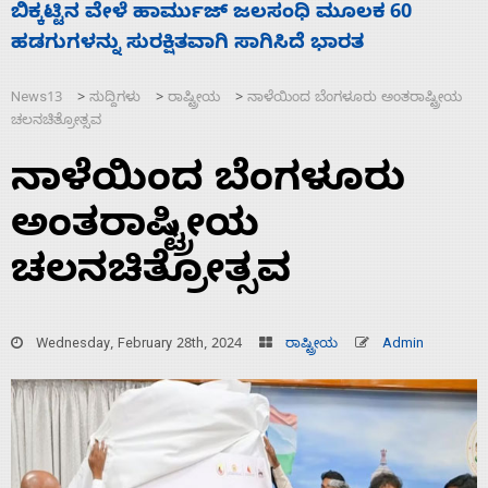
ನಾಗೇಂದ್ರ ರಾಜೀನಾಮೆ ಕೊಡದಿದ್ದರೆ ಸದನ ನಡೆಸಲು
ಸ
ಬಿಡೆವು: ಛಲವಾದಿ ನಾರಾಯಣಸ್ವಾಮಿ
ಹ
News13
ಸುದ್ದಿಗಳು
ರಾಷ್ಟ್ರೀಯ
ನಾಳೆಯಿಂದ ಬೆಂಗಳೂರು ಅಂತರಾಷ್ಟ್ರೀಯ
>
>
>
ಚಲನಚಿತ್ರೋತ್ಸವ
ನಾಳೆಯಿಂದ ಬೆಂಗಳೂರು
ಅಂತರಾಷ್ಟ್ರೀಯ
ಚಲನಚಿತ್ರೋತ್ಸವ
Wednesday, February 28th, 2024
ರಾಷ್ಟ್ರೀಯ
Admin