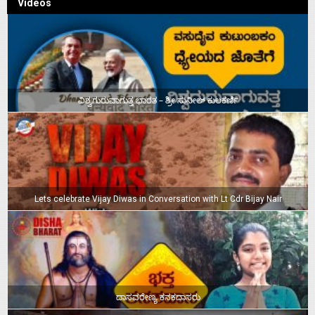
Videos
ವಿಶ್ವಗುರುವಾಗುತ್ತ ಭಾರತ – ಶ್ರೀ ಸುನೀಲ್‌ ಕುಲಕರ್ಣಿ
Lets celebrate Vijay Diwas in Conversation with Lt Cdr Bijay Nair
ದಾಸವರೇಣ್ಯ ಕನಕದಾಸರು