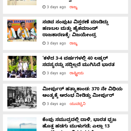
3 days ago
ರಾಜ್ಯ
ಸಚಿವ ಸಂಪುಟ ವಿಸ್ತರಣೆ ಮಾಡಿದ್ದು
ಹಣಬಲ ಮತ್ತು ಹೈಕಮಾಂಡ್
ರಾಜಕಾರಣಕ್ಕೆ: ವಿಜಯೇಂದ್ರ
3 days ago
ರಾಜ್ಯ
‘ಕಳೆದ 3-4 ವರ್ಷಗಳಲ್ಲಿ 40 ಲಷ್ಕರ್
ಸದಸ್ಯರನ್ನು ಸದ್ದಿಲ್ಲದೆ ಮುಗಿಸಿದೆ ಭಾರತ
3 days ago
ರಾಷ್ಟ್ರೀಯ
ಮೀರ್ಪುರ್ ಹತ್ಯಾಕಾಂಡ: 370 ನೇ ವಿಧಿಯ
ಅಂತ್ಯಕ್ಕೆ ಆರಂಭ ನೀಡಿತ್ತು ಮೀರ್ಪುರ್
3 days ago
ಯುವಧ್ವನಿ
ಕೆಂಪು ಸಮುದ್ರದಲ್ಲಿ ದಾಳಿ, ಭಾರತ ಧ್ವಜ
ಹೊತ್ತ ಹಡಗು ಮುಳುಗಡೆ; ಎಲ್ಲಾ 13