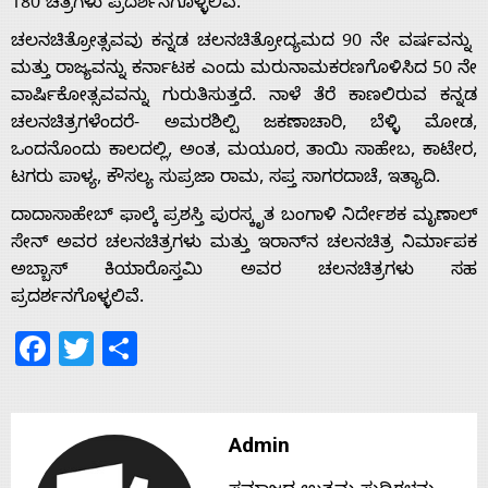
180 ಚಿತ್ರಗಳು ಪ್ರದರ್ಶನಗೊಳ್ಳಲಿವೆ.
ಚಲನಚಿತ್ರೋತ್ಸವವು ಕನ್ನಡ ಚಲನಚಿತ್ರೋದ್ಯಮದ 90 ನೇ ವರ್ಷವನ್ನು
ಮತ್ತು ರಾಜ್ಯವನ್ನು ಕರ್ನಾಟಕ ಎಂದು ಮರುನಾಮಕರಣಗೊಳಿಸಿದ 50 ನೇ
Home
ವಾರ್ಷಿಕೋತ್ಸವವನ್ನು ಗುರುತಿಸುತ್ತದೆ. ನಾಳೆ ತೆರೆ ಕಾಣಲಿರುವ ಕನ್ನಡ
ಚಲನಚಿತ್ರಗಳೆಂದರೆ- ಅಮರಶಿಲ್ಪಿ ಜಕಣಾಚಾರಿ, ಬೆಳ್ಳಿ ಮೋಡ,
ಒಂದನೊಂದು ಕಾಲದಲ್ಲಿ, ಅಂತ, ಮಯೂರ, ತಾಯಿ ಸಾಹೇಬ, ಕಾಟೇರ,
About
ಟಗರು ಪಾಳ್ಯ, ಕೌಸಲ್ಯ ಸುಪ್ರಜಾ ರಾಮ, ಸಪ್ತ ಸಾಗರದಾಚೆ, ಇತ್ಯಾದಿ.
Us
ದಾದಾಸಾಹೇಬ್ ಫಾಲ್ಕೆ ಪ್ರಶಸ್ತಿ ಪುರಸ್ಕೃತ ಬಂಗಾಳಿ ನಿರ್ದೇಶಕ ಮೃಣಾಲ್
ಸೇನ್ ಅವರ ಚಲನಚಿತ್ರಗಳು ಮತ್ತು ಇರಾನ್‌ನ ಚಲನಚಿತ್ರ ನಿರ್ಮಾಪಕ
ಅಬ್ಬಾಸ್ ಕಿಯಾರೊಸ್ತಮಿ ಅವರ ಚಲನಚಿತ್ರಗಳು ಸಹ
Advertise
ಪ್ರದರ್ಶನಗೊಳ್ಳಲಿವೆ.
Facebook
Twitter
Share
With
s
Admin