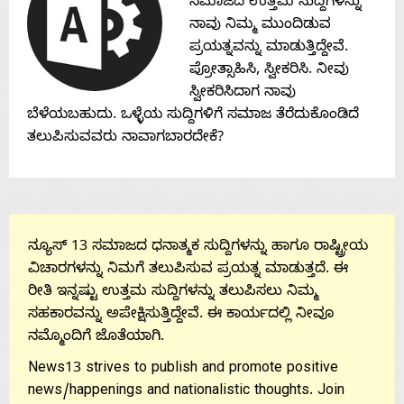
ಸಮಾಜದ ಉತ್ತಮ ಸುದ್ದಿಗಳನ್ನು
Contact
ನಾವು ನಿಮ್ಮ ಮುಂದಿಡುವ
ಪ್ರಯತ್ನವನ್ನು ಮಾಡುತ್ತಿದ್ದೇವೆ.
Us
ಪ್ರೋತ್ಸಾಹಿಸಿ, ಸ್ವೀಕರಿಸಿ. ನೀವು
ಸ್ವೀಕರಿಸಿದಾಗ ನಾವು
ಬೆಳೆಯಬಹುದು. ಒಳ್ಳೆಯ ಸುದ್ದಿಗಳಿಗೆ ಸಮಾಜ ತೆರೆದುಕೊಂಡಿದೆ
ತಲುಪಿಸುವವರು ನಾವಾಗಬಾರದೇಕೆ?
ನ್ಯೂಸ್ 13 ಸಮಾಜದ ಧನಾತ್ಮಕ ಸುದ್ದಿಗಳನ್ನು ಹಾಗೂ ರಾಷ್ಟ್ರೀಯ
ವಿಚಾರಗಳನ್ನು ನಿಮಗೆ ತಲುಪಿಸುವ ಪ್ರಯತ್ನ ಮಾಡುತ್ತದೆ. ಈ
ರೀತಿ ಇನ್ನಷ್ಟು ಉತ್ತಮ ಸುದ್ದಿಗಳನ್ನು ತಲುಪಿಸಲು ನಿಮ್ಮ
ಸಹಕಾರವನ್ನು ಅಪೇಕ್ಷಿಸುತ್ತಿದ್ದೇವೆ. ಈ ಕಾರ್ಯದಲ್ಲಿ ನೀವೂ
ನಮ್ಮೊಂದಿಗೆ ಜೊತೆಯಾಗಿ.
News13 strives to publish and promote positive
news/happenings and nationalistic thoughts. Join