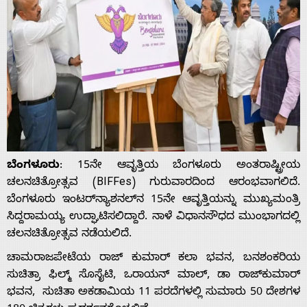
ಬೆಂಗಳೂರು
: 15ನೇ ಆವೃತ್ತಿಯ ಬೆಂಗಳೂರು ಅಂತರಾಷ್ಟ್ರೀಯ
ಚಲನಚಿತ್ರೋತ್ಸವ (BIFFes) ಗುರುವಾರದಿಂದ ಆರಂಭವಾಗಲಿದೆ.
ಬೆಂಗಳೂರು ಇಂಟರ್‌ನ್ಯಾಶನಲ್‌ನ 15ನೇ ಆವೃತ್ತಿಯನ್ನು ಮುಖ್ಯಮಂತ್ರಿ
ಸಿದ್ದರಾಮಯ್ಯ ಉದ್ಘಾಟಿಸಲಿದ್ದಾರೆ. ನಾಳೆ ವಿಧಾನಸೌಧದ ಮುಂಭಾಗದಲ್ಲಿ
ಚಲನಚಿತ್ರೋತ್ಸವ ನಡೆಯಲಿದೆ.
ಚಾಮರಾಜಪೇಟೆಯ ರಾಜ್ ಕುಮಾರ್ ಕಲಾ ಭವನ, ಬನಶಂಕರಿಯ
ಸುಚಿತ್ರಾ ಫಿಲ್ಮ್ ಸೊಸೈಟಿ, ಒರಾಯನ್ ಮಾಲ್, ಡಾ ರಾಜ್‌ಕುಮಾರ್
ಭವನ, ಸುಚಿತಾ ಅಕಡಾಮಿಯ 11 ಪರದೆಗಳಲ್ಲಿ ಸುಮಾರು 50 ದೇಶಗಳ