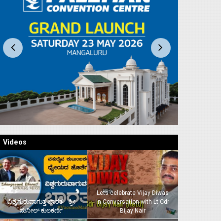
Videos
Lets celebrate Vijay Diwas
ವಿಶ್ವಗುರುವಾಗುತ್ತ ಭಾರತ – ಶ್ರೀ
in Conversation with Lt Cdr
ಸುನೀಲ್‌ ಕುಲಕರ್ಣಿ
Bijay Nair