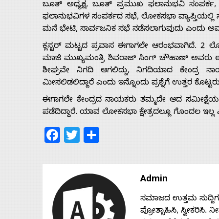
ಬೂತ್ ಅಧ್ಯಕ್ಷ, ಬೂತ್ ಪ್ರಮುಖ ಫಲಾನುಭವಿ ಸಂಪರ್ಕ
ಫಲಾನುಭವಿಗಳ ಸಂಪರ್ಕದ ಸಭೆ, ಲೋಕಸಭಾ ವ್ಯಾಪ್ತಿಯಲ್ಲಿ 
ಮನೆ ಭೇಟಿ, ಸಾರ್ವಜನಿಕ ಸಭೆ ನಡೆಸಲಾಗುವುದು ಎಂದು ಅವರು ಪ
ಕ್ಲಸ್ಟರ್ ಮಟ್ಟದ ಪ್ರವಾಸ ಈಗಾಗಲೇ ಆರಂಭವಾಗಿದೆ. 2 ಲೋಕಸಭಾ
ಮಾಜಿ ಮುಖ್ಯಮಂತ್ರಿ ಶಿವರಾಜ್ ಸಿಂಗ್ ಚೌಹಾಣ್ ಅವರು ಈಗಾಗ
ಶೀಘ್ರವೇ ನಿಗದಿ ಆಗಲಿದ್ದು, ನಿಗದಿಯಾದ ಕೇಂದ್ರ ನಾಯ
ಮೀಸಲಿಡಲಿದ್ದಾರೆ ಎಂದು ಇನ್ನೊಂದು ಪ್ರಶ್ನೆಗೆ ಉತ್ತರ ಕೊಟ್ಟರು
ಈಗಾಗಲೇ ಕೇಂದ್ರದ ನಾಯಕರು ತಮ್ಮದೇ ಆದ ಸಮೀಕ್ಷೆಯ ಮೂ
ಪಡೆದಿದ್ದಾರೆ. ಯಾವ ಲೋಕಸಭಾ ಕ್ಷೇತ್ರದಲ್ಲೂ ಗೊಂದಲ ಇಲ್ಲ ಎ
Facebook
Twitter
Share
Admin
ಸಮಾಜದ ಉತ್ತಮ ಸುದ್ದಿಗಳನ್
ಪ್ರೋತ್ಸಾಹಿಸಿ, ಸ್ವೀಕರಿಸಿ.