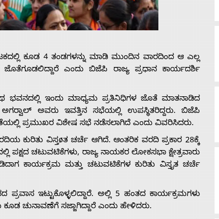
ಾಟಕದಲ್ಲಿ ಕೂಡ 4 ತಂಡಗಳನ್ನು ಮಾಡಿ ಮುಂದಿನ ವಾರದಿಂದ ಆ ಎಲ್ಲ
ಜೊತೆಗೂಡಲಿದ್ದಾರೆ ಎಂದು ಬಿಜೆಪಿ ರಾಜ್ಯ ಪ್ರಧಾನ ಕಾರ್ಯದರ್ಶಿ
ಾಥ ಭವನದಲ್ಲಿ ಇಂದು ಮಾಧ್ಯಮ ಪ್ರತಿನಿಧಿಗಳ ಜೊತೆ ಮಾತನಾಡಿದ
‍ವಾಲ್ ಅವರು ಇವತ್ತಿನ ಸಭೆಯಲ್ಲಿ ಉಪಸ್ಥಿತರಿದ್ದರು. ಬಿಜೆಪಿ
್ಷತೆಯಲ್ಲಿ ಪ್ರಮುಖರ ವಿಶೇಷ ಸಭೆ ನಡೆಸಲಾಗಿದೆ ಎಂದು ವಿವರಿಸಿದರು.
ಯ ಕುರಿತು ವಿಸ್ತøತ ಚರ್ಚೆ ಆಗಿದೆ. ಆಂತರಿಕ ವರದಿ ಪ್ರಕಾರ 28ಕ್ಕೆ
್ಟದಲ್ಲಿ ಪಕ್ಷದ ಚಟುವಟಿಕೆಗಳು, ರಾಜ್ಯ ನಾಯಕರ ಲೋಕಸಭಾ ಕ್ಷೇತ್ರವಾರು
ದಾಗ ಕಾರ್ಯಕ್ರಮ ಮತ್ತು ಚಟುವಟಿಕೆಗಳ ಕುರಿತು ವಿಸ್ತೃತ ಚರ್ಚೆ
ನದ ಪ್ರವಾಸ ಇಟ್ಟುಕೊಳ್ಳಲಿದ್ದಾರೆ. ಅಲ್ಲಿ 5 ಹಂತದ ಕಾರ್ಯಕ್ರಮಗಳು
 ಕೂಡ ಚುನಾವಣೆಗೆ ಸಜ್ಜಾಗಿದ್ದಾರೆ ಎಂದು ಹೇಳಿದರು.