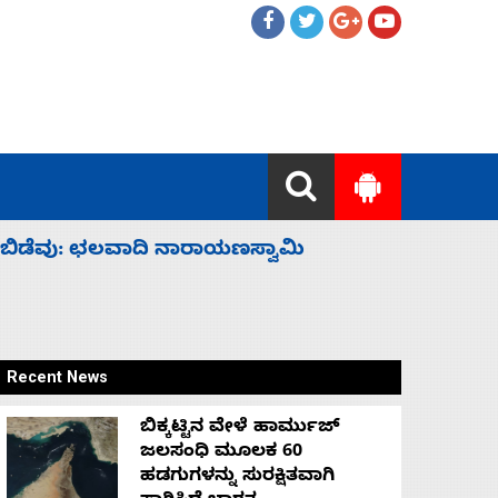
ಹೈಕಮಾಂಡ್ ರಾಜಕಾರಣಕ್ಕೆ: ವಿಜಯೇಂದ್ರ
‘ಕಳೆದ 3-4 
Recent News
ಬಿಕ್ಕಟ್ಟಿನ ವೇಳೆ ಹಾರ್ಮುಜ್
ಜಲಸಂಧಿ ಮೂಲಕ 60
ಹಡಗುಗಳನ್ನು ಸುರಕ್ಷಿತವಾಗಿ