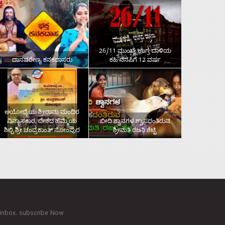
26/11 ಮುಂಬೈ ಉಗ್ರ ದಾಳಿಯ
ದಾಸವರೇಣ್ಯ ಕನಕದಾಸರು
ಕಹಿ ನೆನಪಿಗೆ 12 ವರ್ಷ
ಅಯೋಧ್ಯೆಯ ಶ್ರೀರಾಮ ಮಂದಿರ
ವಿನ್ಯಾಸಕಾರ, ದೇಶದ ಹೆಮ್ಮೆಯ
ಬೀದಿ ಶ್ವಾನಗಳ ಶ್ವಾಸದಂತಿರುವ
ಶಿಲ್ಪಿ ಶ್ರೀ ಚಂದ್ರಕಾಂತ್‌ ಸೋಂಪುರ
ಶ್ರೀಮತಿ ರಜನಿ ಶೆಟ್ಟಿ
 inbox. subscribe Now