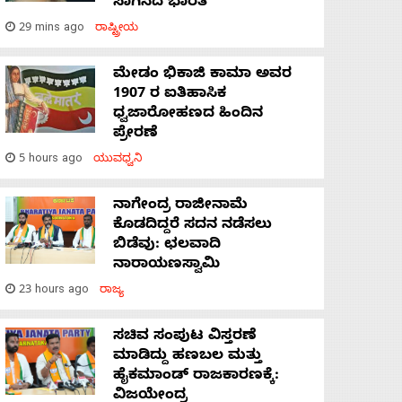
ಸಾಗಿಸಿದೆ ಭಾರತ
29 mins ago
ರಾಷ್ಟ್ರೀಯ
ಮೇಡಂ ಭಿಕಾಜಿ ಕಾಮಾ ಅವರ
1907 ರ ಐತಿಹಾಸಿಕ
ಧ್ವಜಾರೋಹಣದ ಹಿಂದಿನ
ಪ್ರೇರಣೆ
5 hours ago
ಯುವಧ್ವನಿ
ನಾಗೇಂದ್ರ ರಾಜೀನಾಮೆ
ಕೊಡದಿದ್ದರೆ ಸದನ ನಡೆಸಲು
ಬಿಡೆವು: ಛಲವಾದಿ
ನಾರಾಯಣಸ್ವಾಮಿ
23 hours ago
ರಾಜ್ಯ
ಸಚಿವ ಸಂಪುಟ ವಿಸ್ತರಣೆ
ಮಾಡಿದ್ದು ಹಣಬಲ ಮತ್ತು
ಹೈಕಮಾಂಡ್ ರಾಜಕಾರಣಕ್ಕೆ:
ವಿಜಯೇಂದ್ರ