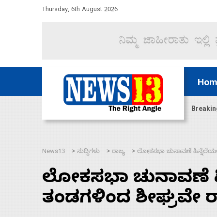
Thursday, 6th August 2026
Hom
ದ್ದರೆ ಸದನ ನಡೆಸಲು ಬಿಡೆವು: ಛಲವಾದಿ ನಾರಾಯಣಸ್ವಾಮಿ
Breakin
News13
ಸುದ್ದಿಗಳು
ರಾಜ್ಯ
ಲೋಕಸಭಾ ಚುನಾವಣೆ ಹಿನ್ನೆಲೆಯಲ್
>
>
>
ಲೋಕಸಭಾ ಚುನಾವಣೆ ಹಿನ್
ತಂಡಗಳಿಂದ ಶೀಘ್ರವೇ ರಾ