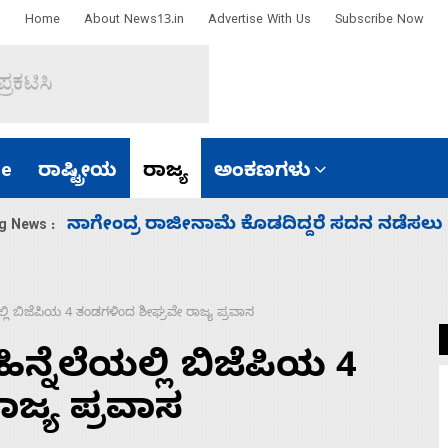
Home
About News13.in
Advertise With Us
Subscribe Now
e
ರಾಷ್ಟ್ರೀಯ
ರಾಜ್ಯ
ಅಂಕಣಗಳು
ಸಚಿವ ಸಂಪುಟ ವಿಸ್ತರಣೆ ಮಾಡಿದ್ದು ಹಣಬಲ ಮತ್ತು 
g News :
ಲಿ ಬಿಜೆಪಿಯ 4 ತಂಡಗಳಿಂದ ಶೀಘ್ರವೇ ರಾಜ್ಯ ಪ್ರವಾಸ
ನೆಲೆಯಲ್ಲಿ ಬಿಜೆಪಿಯ 4
ಜ್ಯ ಪ್ರವಾಸ