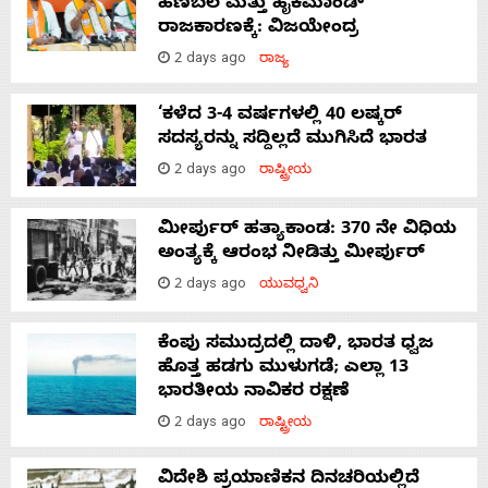
ಹಣಬಲ ಮತ್ತು ಹೈಕಮಾಂಡ್
ರಾಜಕಾರಣಕ್ಕೆ: ವಿಜಯೇಂದ್ರ
2 days ago
ರಾಜ್ಯ
‘ಕಳೆದ 3-4 ವರ್ಷಗಳಲ್ಲಿ 40 ಲಷ್ಕರ್
ಸದಸ್ಯರನ್ನು ಸದ್ದಿಲ್ಲದೆ ಮುಗಿಸಿದೆ ಭಾರತ
2 days ago
ರಾಷ್ಟ್ರೀಯ
ಮೀರ್ಪುರ್ ಹತ್ಯಾಕಾಂಡ: 370 ನೇ ವಿಧಿಯ
ಅಂತ್ಯಕ್ಕೆ ಆರಂಭ ನೀಡಿತ್ತು ಮೀರ್ಪುರ್
2 days ago
ಯುವಧ್ವನಿ
ಕೆಂಪು ಸಮುದ್ರದಲ್ಲಿ ದಾಳಿ, ಭಾರತ ಧ್ವಜ
ಹೊತ್ತ ಹಡಗು ಮುಳುಗಡೆ; ಎಲ್ಲಾ 13
ಭಾರತೀಯ ನಾವಿಕರ ರಕ್ಷಣೆ
2 days ago
ರಾಷ್ಟ್ರೀಯ
ವಿದೇಶಿ ಪ್ರಯಾಣಿಕನ ದಿನಚರಿಯಲ್ಲಿದೆ