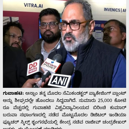
ಗುವಾಹಟಿ:
ಅಸ್ಸಾಂ ತನ್ನ ಮೊದಲ ಸೆಮಿಕಂಡಕ್ಟರ್ ಪ್ಯಾಕೇಜಿಂಗ್ ಪ್ಲಾಂಟ್
ಅನ್ನು ಶೀಘ್ರದಲ್ಲೇ ಹೊಂದಲು ಸಿದ್ಧವಾಗಿದೆ. ಸುಮಾರು 25,000 ಕೋಟಿ
ರೂ ವೆಚ್ಚದಲ್ಲಿ ಗುವಾಹಟಿ ವಿಶ್ವವಿದ್ಯಾನಿಲಯದ ಬಿರಿಂಚಿ ಕುಮಾರ್
ಬರುವಾ ಸಭಾಂಗಣದಲ್ಲಿ ನಡೆದ ಮೊಟ್ಟಮೊದಲ ಡಿಜಿಟಲ್ ಇಂಡಿಯಾ
ಫ್ಯೂಚರ್ ಸ್ಕಿಲ್ಸ್ ಶೃಂಗಸಭೆಯಲ್ಲಿ ಕೇಂದ್ರ ಸಚಿವ ರಾಜೀವ್ ಚಂದ್ರಶೇಖರ್‌