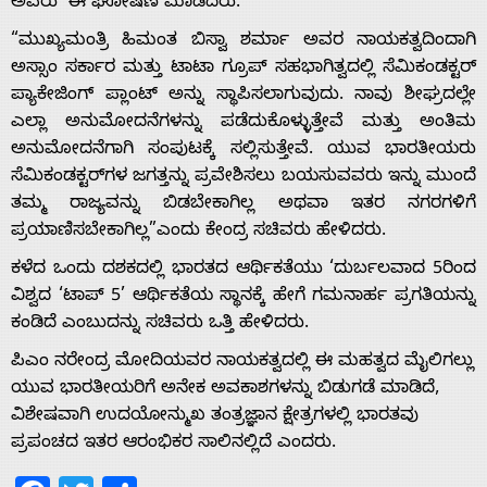
ಅವರು ಈ ಘೋಷಣೆ ಮಾಡಿದರು.
“ಮುಖ್ಯಮಂತ್ರಿ ಹಿಮಂತ ಬಿಸ್ವಾ ಶರ್ಮಾ ಅವರ ನಾಯಕತ್ವದಿಂದಾಗಿ
ಅಸ್ಸಾಂ ಸರ್ಕಾರ ಮತ್ತು ಟಾಟಾ ಗ್ರೂಪ್ ಸಹಭಾಗಿತ್ವದಲ್ಲಿ ಸೆಮಿಕಂಡಕ್ಟರ್
ಪ್ಯಾಕೇಜಿಂಗ್ ಪ್ಲಾಂಟ್ ಅನ್ನು ಸ್ಥಾಪಿಸಲಾಗುವುದು. ನಾವು ಶೀಘ್ರದಲ್ಲೇ
Home
ಎಲ್ಲಾ ಅನುಮೋದನೆಗಳನ್ನು ಪಡೆದುಕೊಳ್ಳುತ್ತೇವೆ ಮತ್ತು ಅಂತಿಮ
ಅನುಮೋದನೆಗಾಗಿ ಸಂಪುಟಕ್ಕೆ ಸಲ್ಲಿಸುತ್ತೇವೆ. ಯುವ ಭಾರತೀಯರು
ಸೆಮಿಕಂಡಕ್ಟರ್‌ಗಳ ಜಗತ್ತನ್ನು ಪ್ರವೇಶಿಸಲು ಬಯಸುವವರು ಇನ್ನು ಮುಂದೆ
About
ತಮ್ಮ ರಾಜ್ಯವನ್ನು ಬಿಡಬೇಕಾಗಿಲ್ಲ ಅಥವಾ ಇತರ ನಗರಗಳಿಗೆ
ಪ್ರಯಾಣಿಸಬೇಕಾಗಿಲ್ಲ”ಎಂದು ಕೇಂದ್ರ ಸಚಿವರು ಹೇಳಿದರು.
Us
ಕಳೆದ ಒಂದು ದಶಕದಲ್ಲಿ ಭಾರತದ ಆರ್ಥಿಕತೆಯು ‘ದುರ್ಬಲವಾದ 5ರಿಂದ
ವಿಶ್ವದ ‘ಟಾಪ್ 5’ ಆರ್ಥಿಕತೆಯ ಸ್ಥಾನಕ್ಕೆ ಹೇಗೆ ಗಮನಾರ್ಹ ಪ್ರಗತಿಯನ್ನು
ಕಂಡಿದೆ ಎಂಬುದನ್ನು ಸಚಿವರು ಒತ್ತಿ ಹೇಳಿದರು.
Advertise
ಪಿಎಂ ನರೇಂದ್ರ ಮೋದಿಯವರ ನಾಯಕತ್ವದಲ್ಲಿ ಈ ಮಹತ್ವದ ಮೈಲಿಗಲ್ಲು
With
ಯುವ ಭಾರತೀಯರಿಗೆ ಅನೇಕ ಅವಕಾಶಗಳನ್ನು ಬಿಡುಗಡೆ ಮಾಡಿದೆ,
ವಿಶೇಷವಾಗಿ ಉದಯೋನ್ಮುಖ ತಂತ್ರಜ್ಞಾನ ಕ್ಷೇತ್ರಗಳಲ್ಲಿ ಭಾರತವು
ಪ್ರಪಂಚದ ಇತರ ಆರಂಭಿಕರ ಸಾಲಿನಲ್ಲಿದೆ ಎಂದರು.
s