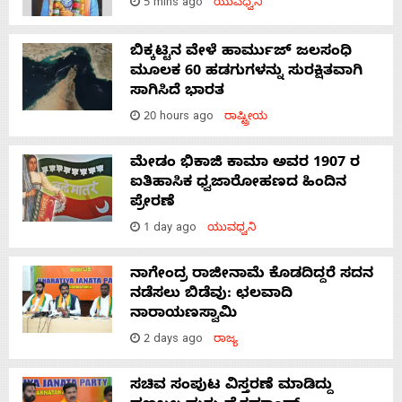
5 mins ago
ಯುವಧ್ವನಿ
ಬಿಕ್ಕಟ್ಟಿನ ವೇಳೆ ಹಾರ್ಮುಜ್ ಜಲಸಂಧಿ
ಮೂಲಕ 60 ಹಡಗುಗಳನ್ನು ಸುರಕ್ಷಿತವಾಗಿ
ಸಾಗಿಸಿದೆ ಭಾರತ
20 hours ago
ರಾಷ್ಟ್ರೀಯ
ಮೇಡಂ ಭಿಕಾಜಿ ಕಾಮಾ ಅವರ 1907 ರ
ಐತಿಹಾಸಿಕ ಧ್ವಜಾರೋಹಣದ ಹಿಂದಿನ
ಪ್ರೇರಣೆ
1 day ago
ಯುವಧ್ವನಿ
ನಾಗೇಂದ್ರ ರಾಜೀನಾಮೆ ಕೊಡದಿದ್ದರೆ ಸದನ
ನಡೆಸಲು ಬಿಡೆವು: ಛಲವಾದಿ
ನಾರಾಯಣಸ್ವಾಮಿ
2 days ago
ರಾಜ್ಯ
ಸಚಿವ ಸಂಪುಟ ವಿಸ್ತರಣೆ ಮಾಡಿದ್ದು