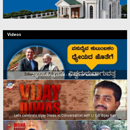
Videos
ವಿಶ್ವಗುರುವಾಗುತ್ತ ಭಾರತ – ಶ್ರೀ ಸುನೀಲ್‌ ಕುಲಕರ್ಣಿ
Lets celebrate Vijay Diwas in Conversation with Lt Cdr Bijay Nair