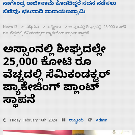
ಸಚಿವ ಸಂಪುಟ ವಿಸ್ತರಣೆ ಮಾಡಿದ್ದು ಹಣಬಲ ಮತ್ತು
‘
ಹೈಕಮಾಂಡ್ ರಾಜಕಾರಣಕ್ಕೆ: ವಿಜಯೇಂದ್ರ
ಮ
News13
ಸುದ್ದಿಗಳು
ರಾಷ್ಟ್ರೀಯ
ಅಸ್ಸಾಂನಲ್ಲಿ ಶೀಘ್ರದಲ್ಲೇ 25,000 ಕೋಟಿ
>
>
>
ರೂ ವೆಚ್ಚದಲ್ಲಿ ಸೆಮಿಕಂಡಕ್ಟರ್ ಪ್ಯಾಕೇಜಿಂಗ್ ಪ್ಲಾಂಟ್ ಸ್ಥಾಪನೆ
ಅಸ್ಸಾಂನಲ್ಲಿ ಶೀಘ್ರದಲ್ಲೇ
25,000 ಕೋಟಿ ರೂ
ವೆಚ್ಚದಲ್ಲಿ ಸೆಮಿಕಂಡಕ್ಟರ್
ಪ್ಯಾಕೇಜಿಂಗ್ ಪ್ಲಾಂಟ್
ಸ್ಥಾಪನೆ
Friday, February 16th, 2024
ರಾಷ್ಟ್ರೀಯ
Admin