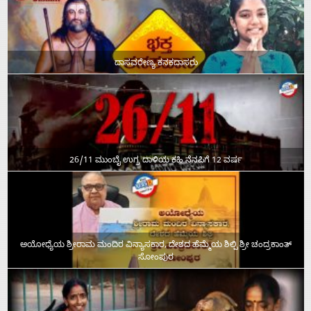
ದಾಸವರೇಣ್ಯ ಕನಕದಾಸರು
26/11 ಮುಂಬೈ ಉಗ್ರ ದಾಳಿಯ ಕಹಿ ನೆನಪಿಗೆ 12 ವರ್ಷ
ಅಯೋಧ್ಯೆಯ ಶ್ರೀರಾಮ ಮಂದಿರ ವಿನ್ಯಾಸಕಾರ, ದೇಶದ ಹೆಮ್ಮೆಯ ಶಿಲ್ಪಿ ಶ್ರೀ ಚಂದ್ರಕಾಂತ್‌
ಸೋಂಪುರ