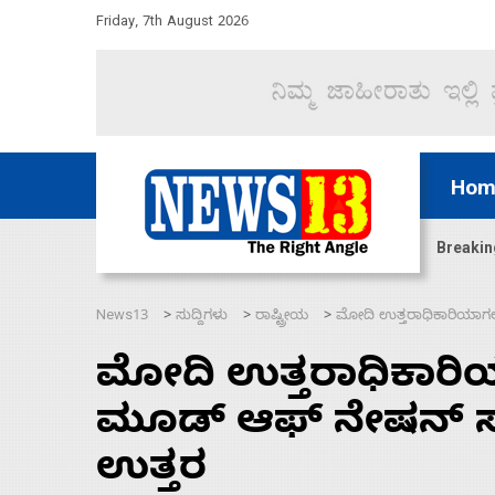
Friday, 7th August 2026
Hom
ಜಲಸಂಧಿ ಮೂಲಕ 60 ಹಡಗುಗಳನ್ನು ಸುರಕ್ಷಿತವಾಗಿ ಸಾಗಿಸಿದೆ ಭ
Breakin
News13
ಸುದ್ದಿಗಳು
ರಾಷ್ಟ್ರೀಯ
ಮೋದಿ ಉತ್ತರಾಧಿಕಾರಿಯಾಗಲು
>
>
>
ಮೋದಿ ಉತ್ತರಾಧಿಕಾರಿ
ಮೂಡ್‌ ಆಫ್‌ ನೇಷನ್‌ ಸ
ಉತ್ತರ