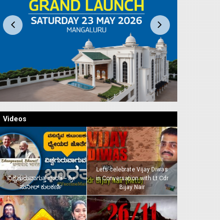
Videos
Lets celebrate Vijay Diwas
ವಿಶ್ವಗುರುವಾಗುತ್ತ ಭಾರತ – ಶ್ರೀ
in Conversation with Lt Cdr
ಸುನೀಲ್‌ ಕುಲಕರ್ಣಿ
Bijay Nair