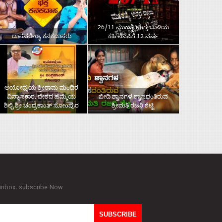
26/11 ಮುಂಬೈ ಉಗ್ರ ದಾಳಿಯ
ದಾಸವರೇಣ್ಯ ಕನಕದಾಸರು
ಕಹಿ ನೆನಪಿಗೆ 12 ವರ್ಷ
ಅಯೋಧ್ಯೆಯ ಶ್ರೀರಾಮ ಮಂದಿರ
ವಿನ್ಯಾಸಕಾರ, ದೇಶದ ಹೆಮ್ಮೆಯ
ಬೀದಿ ಶ್ವಾನಗಳ ಶ್ವಾಸದಂತಿರುವ
ಶಿಲ್ಪಿ ಶ್ರೀ ಚಂದ್ರಕಾಂತ್‌ ಸೋಂಪುರ
ಶ್ರೀಮತಿ ರಜನಿ ಶೆಟ್ಟಿ
 inbox. subscribe Now