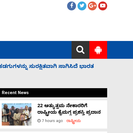
 ಬಿಡೆವು: ಛಲವಾದಿ ನಾರಾಯಣಸ್ವಾಮಿ
ಸಚಿವ ಸಂಪು
Recent News
22 ಅತ್ಯುತ್ತಮ ನೇಕಾರರಿಗೆ
ರಾಷ್ಟ್ರೀಯ ಕೈಮಗ್ಗ ಪ್ರಶಸ್ತಿ ಪ್ರದಾನ
7 hours ago
ರಾಷ್ಟ್ರೀಯ