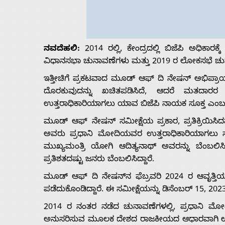
Us
Advertise
ನವದೆಹಲಿ:
2014 ರಲ್ಲಿ, ಕೇಂದ್ರದಲ್ಲಿ ಬಿಜೆಪಿ ಅಧಿಕಾ
ವಿಧಾನಸಭಾ ಚುನಾವಣೆಗಳು ಮತ್ತು 2019 ರ ಲೋಕಸಭೆ ಚುನಾವಣ
With
ಇತ್ತೀಚಿಗೆ ಪ್ರಕಟವಾದ ಮೂಡ್ ಆಫ್ ದಿ ನೇಷನ್ ಅಭಿಪ್ರ
ದೊರಕುವುದನ್ನು ಖಚಿತಪಡಿಸಿದೆ, ಆದರೆ ಮತದಾರರ ಮ
s
ಉತ್ತರಾಧಿಕಾರಿಯಾಗಲು ಯಾವ ಬಿಜೆಪಿ ನಾಯಕ ಸೂಕ್ತ ಎಂಬ
ಮೂಡ್ ಆಫ್ ನೇಷನ್ ಸಮೀಕ್ಷೆಯ ಪ್ರಕಾರ, ಪ್ರತಿಕ್ರಿಯಿಸಿ
Contact
ಅವರು ಪ್ರಧಾನಿ ಮೋದಿಯವರ ಉತ್ತರಾಧಿಕಾರಿಯಾಗಲು ಸೂಕ
ಮುಖ್ಯಮಂತ್ರಿ ಯೋಗಿ ಆದಿತ್ಯನಾಥ್ ಅವರನ್ನು ಬೆಂಬಲಿಸಿದ್ದ
ಪ್ರತಿಶತದಷ್ಟು ಜನರು ಬೆಂಬಲಿಸಿದ್ದಾರೆ.
Us
ಮೂಡ್ ಆಫ್ ದಿ ನೇಷನ್‌ನ ಫೆಬ್ರವರಿ 2024 ರ ಆವೃತ್ತಿಯು
ಪಡೆದುಕೊಂಡಿದ್ದಾರೆ. ಈ ಸಮೀಕ್ಷೆಯನ್ನು ಡಿಸೆಂಬರ್ 15, 2
2014 ರ ನಂತರ ನಡೆದ ಚುನಾವಣೆಗಳಲ್ಲಿ, ಪ್ರಧಾನಿ ಮೋ
ಅನುಸರಿಸುವ ಮೂಲಕ ದೇಶದ ರಾಜಕೀಯದ ಆಧಾರವಾಗಿ ಉಳಿದಿ