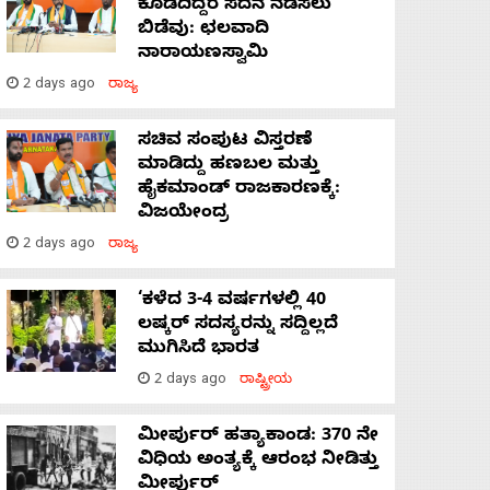
ಕೊಡದಿದ್ದರೆ ಸದನ ನಡೆಸಲು
ಬಿಡೆವು: ಛಲವಾದಿ
ನಾರಾಯಣಸ್ವಾಮಿ
2 days ago
ರಾಜ್ಯ
ಸಚಿವ ಸಂಪುಟ ವಿಸ್ತರಣೆ
ಮಾಡಿದ್ದು ಹಣಬಲ ಮತ್ತು
ಹೈಕಮಾಂಡ್ ರಾಜಕಾರಣಕ್ಕೆ:
ವಿಜಯೇಂದ್ರ
2 days ago
ರಾಜ್ಯ
‘ಕಳೆದ 3-4 ವರ್ಷಗಳಲ್ಲಿ 40
ಲಷ್ಕರ್ ಸದಸ್ಯರನ್ನು ಸದ್ದಿಲ್ಲದೆ
ಮುಗಿಸಿದೆ ಭಾರತ
2 days ago
ರಾಷ್ಟ್ರೀಯ
ಮೀರ್ಪುರ್ ಹತ್ಯಾಕಾಂಡ: 370 ನೇ
ವಿಧಿಯ ಅಂತ್ಯಕ್ಕೆ ಆರಂಭ ನೀಡಿತ್ತು
ಮೀರ್ಪುರ್