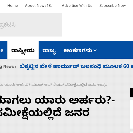
Home
About News13.in
Advertise With Us
Subscribe Now
e
ರಾಷ್ಟ್ರೀಯ
ರಾಜ್ಯ
ಅಂಕಣಗಳು
ಾರತ
ನಾಗೇಂದ್ರ ರಾಜೀನಾಮೆ ಕೊಡದಿದ್ದರೆ ಸದನ ನಡೆಸಲು
g News :
 ಯಾರು ಅರ್ಹರು?-ಮೂಡ್‌ ಆಫ್‌ ನೇಷನ್‌ ಸಮೀಕ್ಷೆಯಲ್ಲಿದೆ ಜನರ ಉತ್ತರ
ಯಾಗಲು ಯಾರು ಅರ್ಹರು?-
ಮೀಕ್ಷೆಯಲ್ಲಿದೆ ಜನರ