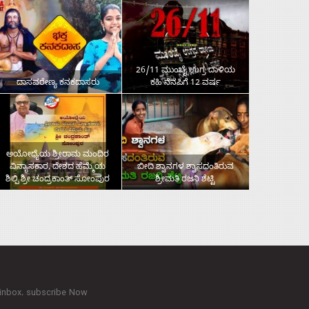
26/11 ಮುಂಬೈ ಉಗ್ರ ದಾಳಿಯ
ದಾಸವರೇಣ್ಯ ಕನಕದಾಸರು
ಕಹಿ ನೆನಪಿಗೆ 12 ವರ್ಷ
ಅಯೋಧ್ಯೆಯ ಶ್ರೀರಾಮ ಮಂದಿರ
ವಿನ್ಯಾಸಕಾರ, ದೇಶದ ಹೆಮ್ಮೆಯ
ಬೀದಿ ಶ್ವಾನಗಳ ಶ್ವಾಸದಂತಿರುವ
ಶಿಲ್ಪಿ ಶ್ರೀ ಚಂದ್ರಕಾಂತ್‌ ಸೋಂಪುರ
ಶ್ರೀಮತಿ ರಜನಿ ಶೆಟ್ಟಿ
 inbox. subscribe Now