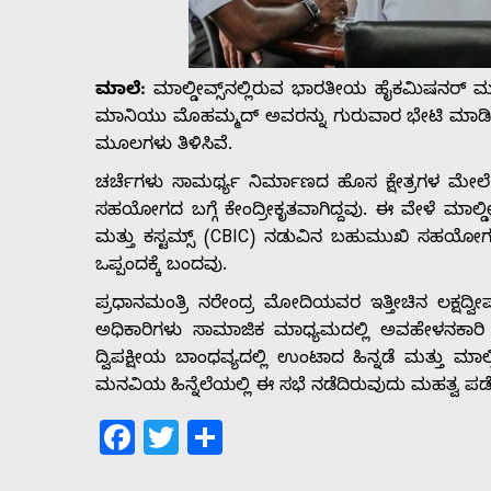
Us
ಮಾಲೆ:
ಮಾಲ್ಡೀವ್ಸ್‌ನಲ್ಲಿರುವ ಭಾರತೀಯ ಹೈಕಮಿಷನರ್ 
Advertise
ಮಾನಿಯು ಮೊಹಮ್ಮದ್ ಅವರನ್ನು ಗುರುವಾರ ಭೇಟಿ ಮಾಡಿ ಹಲ
ಮೂಲಗಳು ತಿಳಿಸಿವೆ.
With
ಚರ್ಚೆಗಳು ಸಾಮರ್ಥ್ಯ ನಿರ್ಮಾಣದ ಹೊಸ ಕ್ಷೇತ್ರಗಳ ಮೇಲೆ 
ಸಹಯೋಗದ ಬಗ್ಗೆ ಕೇಂದ್ರೀಕೃತವಾಗಿದ್ದವು. ಈ ವೇಳೆ ಮಾಲ್ಡೀವ
s
ಮತ್ತು ಕಸ್ಟಮ್ಸ್ (CBIC) ನಡುವಿನ ಬಹುಮುಖಿ ಸಹಯೋಗವ
ಒಪ್ಪಂದಕ್ಕೆ ಬಂದವು.
Contact
ಪ್ರಧಾನಮಂತ್ರಿ ನರೇಂದ್ರ ಮೋದಿಯವರ ಇತ್ತೀಚಿನ ಲಕ್ಷದ್ವೀ
ಅಧಿಕಾರಿಗಳು ಸಾಮಾಜಿಕ ಮಾಧ್ಯಮದಲ್ಲಿ ಅವಹೇಳನಕಾ
ದ್ವಿಪಕ್ಷೀಯ ಬಾಂಧವ್ಯದಲ್ಲಿ ಉಂಟಾದ ಹಿನ್ನಡೆ ಮತ್ತು ಮಾಲ
Us
ಮನವಿಯ ಹಿನ್ನೆಲೆಯಲ್ಲಿ ಈ ಸಭೆ ನಡೆದಿರುವುದು ಮಹತ್ವ ಪಡ
Facebook
Twitter
Share