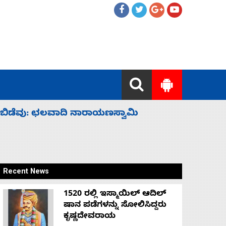
ಹೈಕಮಾಂಡ್ ರಾಜಕಾರಣಕ್ಕೆ: ವಿಜಯೇಂದ್ರ
‘ಕಳೆದ 3-4 
Recent News
1520 ರಲ್ಲಿ ಇಸ್ಮಾಯಿಲ್ ಆದಿಲ್
ಷಾನ ಪಡೆಗಳನ್ನು ಸೋಲಿಸಿದ್ದರು
ಕೃಷ್ಣದೇವರಾಯ