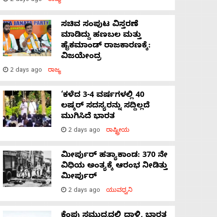
2 days ago
ರಾಜ್ಯ
ಸಚಿವ ಸಂಪುಟ ವಿಸ್ತರಣೆ
ಮಾಡಿದ್ದು ಹಣಬಲ ಮತ್ತು
ಹೈಕಮಾಂಡ್ ರಾಜಕಾರಣಕ್ಕೆ:
ವಿಜಯೇಂದ್ರ
2 days ago
ರಾಜ್ಯ
‘ಕಳೆದ 3-4 ವರ್ಷಗಳಲ್ಲಿ 40
ಲಷ್ಕರ್ ಸದಸ್ಯರನ್ನು ಸದ್ದಿಲ್ಲದೆ
ಮುಗಿಸಿದೆ ಭಾರತ
2 days ago
ರಾಷ್ಟ್ರೀಯ
ಮೀರ್ಪುರ್ ಹತ್ಯಾಕಾಂಡ: 370 ನೇ
ವಿಧಿಯ ಅಂತ್ಯಕ್ಕೆ ಆರಂಭ ನೀಡಿತ್ತು
ಮೀರ್ಪುರ್
2 days ago
ಯುವಧ್ವನಿ
ಕೆಂಪು ಸಮುದ್ರದಲ್ಲಿ ದಾಳಿ, ಭಾರತ