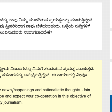
ನು ನಾವು ನಿಮ್ಮ ಮುಂದಿಡುವ ಪ್ರಯತ್ನವನ್ನು ಮಾಡುತ್ತಿದ್ದೇವೆ.
 ನೀವು ಸ್ವೀಕರಿಸಿದಾಗ ನಾವು ಬೆಳೆಯಬಹುದು. ಒಳ್ಳೆಯ ಸುದ್ದಿಗಳಿಗೆ
ತಲುಪಿಸುವವರು ನಾವಾಗಬಾರದೇಕೆ?
ಟ್ರೀಯ ವಿಚಾರಗಳನ್ನು ನಿಮಗೆ ತಲುಪಿಸುವ ಪ್ರಯತ್ನ ಮಾಡುತ್ತದೆ.
ಮ ಸಹಕಾರವನ್ನು ಅಪೇಕ್ಷಿಸುತ್ತಿದ್ದೇವೆ. ಈ ಕಾರ್ಯದಲ್ಲಿ ನೀವೂ
 news/happenings and nationalistic thoughts. Join
pe and expect your co-operation in this objective of
y journalism.