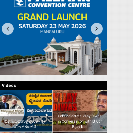
Videos
Lets celebrate Vijay Diwas
ವಿಶ್ವಗುರುವಾಗುತ್ತ ಭಾರತ – ಶ್ರೀ
in Conversation with Lt Cdr
ಸುನೀಲ್‌ ಕುಲಕರ್ಣಿ
Bijay Nair