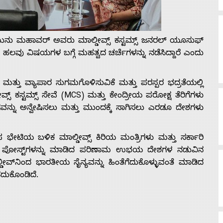
ಮುನು ಮಹಾವರ್ ಅವರು ಮಾಲ್ಡೀವ್ಸ್ ಕಸ್ಟಮ್ಸ್ ಜನರಲ್ ಯೂಸುಫ್
ವು ವಿಷಯಗಳ ಬಗ್ಗೆ ಮಹತ್ವದ ಚರ್ಚೆಗಳನ್ನು ನಡೆಸಿದ್ದಾರೆ ಎಂದು
ಮತ್ತು ವ್ಯಾಪಾರ ಸುಗಮಗೊಳಿಸುವಿಕೆ ಮತ್ತು ಪರಸ್ಪರ ಭದ್ರತೆಯಲ್ಲಿ
್ಸ್ ಕಸ್ಟಮ್ಸ್ ಸೇವೆ (MCS) ಮತ್ತು ಕೇಂದ್ರೀಯ ಪರೋಕ್ಷ ತೆರಿಗೆಗಳು
ನ್ನು ಅನ್ವೇಷಿಸಲು ಮತ್ತು ಮುಂದಕ್ಕೆ ಸಾಗಿಸಲು ಎರಡೂ ದೇಶಗಳು
ಪ ಭೇಟಿಯ ಬಳಿಕ ಮಾಲ್ಡೀವ್ಸ್ ಕಿರಿಯ ಮಂತ್ರಿಗಳು ಮತ್ತು ಸರ್ಕಾರಿ
ರಿ ಪೋಸ್ಟ್‌ಗಳನ್ನು ಮಾಡಿದ ಪರಿಣಾಮ ಉಭಯ ದೇಶಗಳ ನಡುವಿನ
್ಡೀವ್‌ನಿಂದ ಭಾರತೀಯ ಸೈನ್ಯವನ್ನು ಹಿಂತೆಗೆದುಕೊಳ್ಳುವಂತೆ ಮಾಡಿದ
ೆದುಕೊಂಡಿದೆ.