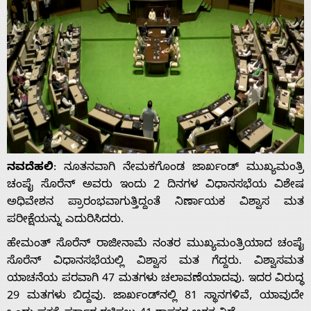
ನವದೆಹಲಿ
: ನೂತನವಾಗಿ ನೇಮಕಗೊಂಡ ಜಾರ್ಖಂಡ್ ಮುಖ್ಯಮಂತ್ರಿ
ಚಂಪೈ ಸೊರೆನ್ ಅವರು ಇಂದು 2 ದಿನಗಳ ವಿಧಾನಸಭೆಯ ವಿಶೇಷ
ಅಧಿವೇಶನ ಪ್ರಾರಂಭವಾಗುತ್ತಿದ್ದಂತೆ ನಿರ್ಣಾಯಕ ವಿಶ್ವಾಸ ಮತ
ಪರೀಕ್ಷೆಯನ್ನು ಎದುರಿಸಿದರು.
ಹೇಮಂತ್ ಸೊರೆನ್ ರಾಜೀನಾಮೆ ನಂತರ ಮುಖ್ಯಮಂತ್ರಿಯಾದ ಚಂಪೈ
ಸೊರೆನ್ ವಿಧಾನಸಭೆಯಲ್ಲಿ ವಿಶ್ವಾಸ ಮತ ಗೆದ್ದರು. ವಿಶ್ವಾಸಮತ
ಯಾಚನೆಯ ಪರವಾಗಿ 47 ಮತಗಳು ಚಲಾವಣೆಯಾದವು. ಇದರ ವಿರುದ್ಧ
29 ಮತಗಳು ಬಿದ್ದವು. ಜಾರ್ಖಂಡ್‌ನಲ್ಲಿ 81 ಸ್ಥಾನಗಳಿವೆ, ಯಾವುದೇ