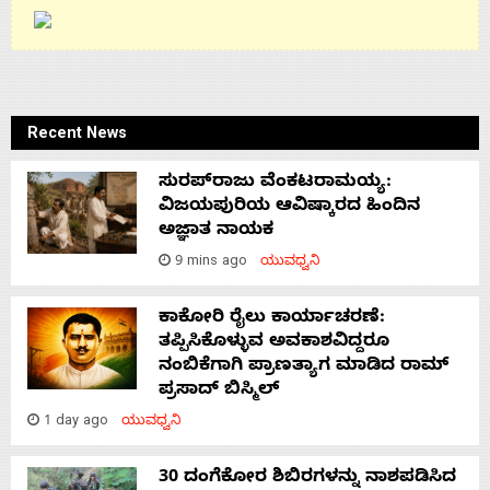
Recent News
ಸುರಪ್‌ರಾಜು ವೆಂಕಟರಾಮಯ್ಯ:
ವಿಜಯಪುರಿಯ ಆವಿಷ್ಕಾರದ ಹಿಂದಿನ
ಅಜ್ಞಾತ ನಾಯಕ
9 mins ago
ಯುವಧ್ವನಿ
ಕಾಕೋರಿ ರೈಲು ಕಾರ್ಯಾಚರಣೆ:
ತಪ್ಪಿಸಿಕೊಳ್ಳುವ ಅವಕಾಶವಿದ್ದರೂ
ನಂಬಿಕೆಗಾಗಿ ಪ್ರಾಣತ್ಯಾಗ ಮಾಡಿದ ರಾಮ್
ಪ್ರಸಾದ್ ಬಿಸ್ಮಿಲ್
1 day ago
ಯುವಧ್ವನಿ
30 ದಂಗೆಕೋರ ಶಿಬಿರಗಳನ್ನು ನಾಶಪಡಿಸಿದ