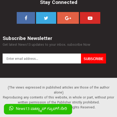
Stay Connected
Subscribe Newsletter
Get latest News13 updates to your inbox. subscribe Now
(The views expressed in published articles are those of the author
alone)
Reproducing any contents of this website, in whole or part, without prior
written permission of the Publisher strictly prohibited.
Copyright :© 2013 News13. All Rights Reserved.
News13 ವಾಟ್ಸ್ಯಾಪ್‌ ಗ್ರೂಪ್‌ಗೆ ಸೇರಿ