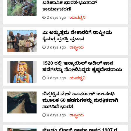
ಐತಿಹಾಸಿಕ ಭಾರತ-ಭೂತಾನ್
ಕಾರ್ಯಾಚರಣೆ
2 days ago
ಯುವಧ್ವನಿ
22 ಅತ್ಯುತ್ತಮ ನೇಕಾರರಿಗೆ ರಾಷ್ಟ್ರೀಯ
ಕೈಮಗ್ಗ ಪ್ರಶಸ್ತಿ ಪ್ರದಾನ
3 days ago
ರಾಷ್ಟ್ರೀಯ
1520 ರಲ್ಲಿ ಇಸ್ಮಾಯಿಲ್ ಆದಿಲ್ ಷಾನ
ಪಡೆಗಳನ್ನು ಸೋಲಿಸಿದ್ದರು ಕೃಷ್ಣದೇವರಾಯ
3 days ago
ಯುವಧ್ವನಿ
ಬಿಕ್ಕಟ್ಟಿನ ವೇಳೆ ಹಾರ್ಮುಜ್ ಜಲಸಂಧಿ
ಮೂಲಕ 60 ಹಡಗುಗಳನ್ನು ಸುರಕ್ಷಿತವಾಗಿ
ಸಾಗಿಸಿದೆ ಭಾರತ
4 days ago
ರಾಷ್ಟ್ರೀಯ
ಮೇಡಂ ಭಿಕಾಜಿ ಕಾಮಾ ಅವರ 1907 ರ