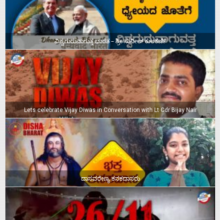
ವಿಶ್ವಗುರುವಾಗುತ್ತ ಭಾರತ – ಶ್ರೀ ಸುನೀಲ್‌ ಕುಲಕರ್ಣಿ
Lets celebrate Vijay Diwas in Conversation with Lt Cdr Bijay Nair
ದಾಸವರೇಣ್ಯ ಕನಕದಾಸರು