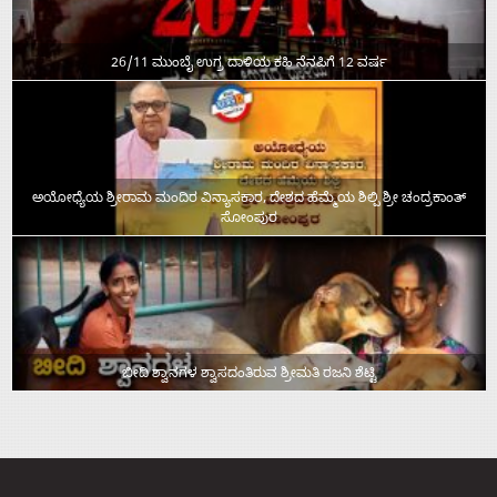
26/11 ಮುಂಬೈ ಉಗ್ರ ದಾಳಿಯ ಕಹಿ ನೆನಪಿಗೆ 12 ವರ್ಷ
ಅಯೋಧ್ಯೆಯ ಶ್ರೀರಾಮ ಮಂದಿರ ವಿನ್ಯಾಸಕಾರ, ದೇಶದ ಹೆಮ್ಮೆಯ ಶಿಲ್ಪಿ ಶ್ರೀ ಚಂದ್ರಕಾಂತ್‌
ಸೋಂಪುರ
ಬೀದಿ ಶ್ವಾನಗಳ ಶ್ವಾಸದಂತಿರುವ ಶ್ರೀಮತಿ ರಜನಿ ಶೆಟ್ಟಿ