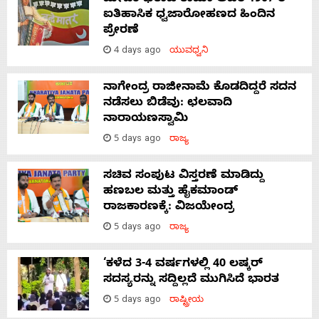
ಐತಿಹಾಸಿಕ ಧ್ವಜಾರೋಹಣದ ಹಿಂದಿನ
ಪ್ರೇರಣೆ
4 days ago
ಯುವಧ್ವನಿ
ನಾಗೇಂದ್ರ ರಾಜೀನಾಮೆ ಕೊಡದಿದ್ದರೆ ಸದನ
ನಡೆಸಲು ಬಿಡೆವು: ಛಲವಾದಿ
ನಾರಾಯಣಸ್ವಾಮಿ
5 days ago
ರಾಜ್ಯ
ಸಚಿವ ಸಂಪುಟ ವಿಸ್ತರಣೆ ಮಾಡಿದ್ದು
ಹಣಬಲ ಮತ್ತು ಹೈಕಮಾಂಡ್
ರಾಜಕಾರಣಕ್ಕೆ: ವಿಜಯೇಂದ್ರ
5 days ago
ರಾಜ್ಯ
‘ಕಳೆದ 3-4 ವರ್ಷಗಳಲ್ಲಿ 40 ಲಷ್ಕರ್
ಸದಸ್ಯರನ್ನು ಸದ್ದಿಲ್ಲದೆ ಮುಗಿಸಿದೆ ಭಾರತ
5 days ago
ರಾಷ್ಟ್ರೀಯ