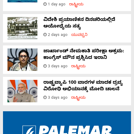
1 day ago
ರಾಷ್ಟ್ರೀಯ
ವಿದೇಶಿ ಪ್ರಯಾಣಿಕನ ದಿನಚರಿಯಲ್ಲಿದೆ
ಅಯೋಧ್ಯೆಯ ಸತ್ಯ
2 days ago
ಯುವಧ್ವನಿ
ಜಾರ್ಖಾಂಡ್‌ ನೇಮಕಾತಿ ಪರೀಕ್ಷಾ ಅಕ್ರಮ:
ಕಾಂಗ್ರೆಸ್‌ ಮೌನ ಪ್ರಶ್ನಿಸಿದ ಇರಾನಿ
3 days ago
ರಾಷ್ಟ್ರೀಯ
ರಾಷ್ಟ್ರವ್ಯಾಪಿ 100 ವಾರಗಳ ಮಾದಕ ದ್ರವ್ಯ
ವಿರೋಧಿ ಅಭಿಯಾನಕ್ಕೆ ಮೋದಿ ಚಾಲನೆ
3 days ago
ರಾಷ್ಟ್ರೀಯ