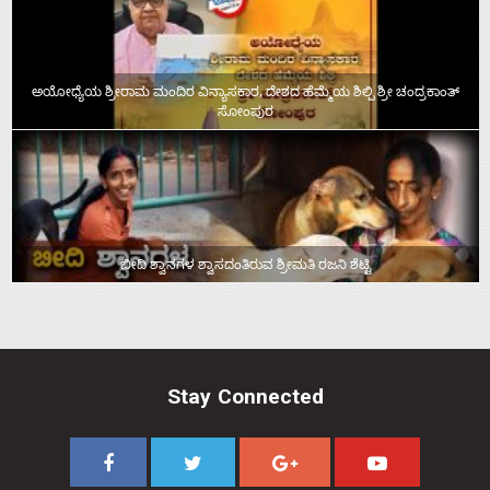
ಅಯೋಧ್ಯೆಯ ಶ್ರೀರಾಮ ಮಂದಿರ ವಿನ್ಯಾಸಕಾರ, ದೇಶದ ಹೆಮ್ಮೆಯ ಶಿಲ್ಪಿ ಶ್ರೀ ಚಂದ್ರಕಾಂತ್‌
ಸೋಂಪುರ
ಬೀದಿ ಶ್ವಾನಗಳ ಶ್ವಾಸದಂತಿರುವ ಶ್ರೀಮತಿ ರಜನಿ ಶೆಟ್ಟಿ
Stay Connected