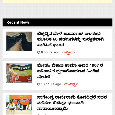
Recent News
ಬಿಕ್ಕಟ್ಟಿನ ವೇಳೆ ಹಾರ್ಮುಜ್ ಜಲಸಂಧಿ
ಮೂಲಕ 60 ಹಡಗುಗಳನ್ನು ಸುರಕ್ಷಿತವಾಗಿ
ಸಾಗಿಸಿದೆ ಭಾರತ
8 hours ago
ರಾಷ್ಟ್ರೀಯ
ಮೇಡಂ ಭಿಕಾಜಿ ಕಾಮಾ ಅವರ 1907 ರ
ಐತಿಹಾಸಿಕ ಧ್ವಜಾರೋಹಣದ ಹಿಂದಿನ
ಪ್ರೇರಣೆ
13 hours ago
ಯುವಧ್ವನಿ
ನಾಗೇಂದ್ರ ರಾಜೀನಾಮೆ ಕೊಡದಿದ್ದರೆ ಸದನ
ನಡೆಸಲು ಬಿಡೆವು: ಛಲವಾದಿ
ನಾರಾಯಣಸ್ವಾಮಿ