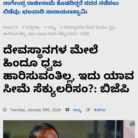
ಸಚಿವ ಸಂಪುಟ ವಿಸ್ತರಣೆ ಮಾಡಿದ್ದು ಹಣಬಲ ಮತ್ತು
‘
ಹೈಕಮಾಂಡ್ ರಾಜಕಾರಣಕ್ಕೆ: ವಿಜಯೇಂದ್ರ
ಮ
News13
ಸುದ್ದಿಗಳು
ರಾಜ್ಯ
ದೇವಸ್ಥಾನಗಳ ಮೇಲೆ ಹಿಂದೂ ಧ್ವಜ
>
>
>
ಹಾರಿಸುವಂತಿಲ್ಲ, ಇದು ಯಾವ ಸೀಮೆ ಸೆಕ್ಯುಲರಿಸಂ?: ಬಿಜೆಪಿ
ದೇವಸ್ಥಾನಗಳ ಮೇಲೆ
ಹಿಂದೂ ಧ್ವಜ
ಹಾರಿಸುವಂತಿಲ್ಲ, ಇದು ಯಾವ
ಸೀಮೆ ಸೆಕ್ಯುಲರಿಸಂ?: ಬಿಜೆಪಿ
Tuesday, January 30th, 2024
ರಾಜ್ಯ
Admin