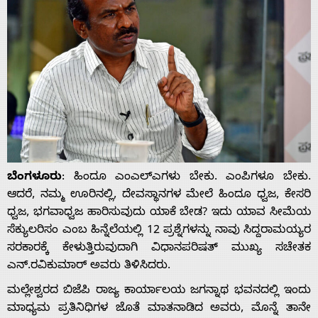
ಬೆಂಗಳೂರು
: ಹಿಂದೂ ಎಂಎಲ್‍ಎಗಳು ಬೇಕು. ಎಂಪಿಗಳೂ ಬೇಕು.
ಆದರೆ, ನಮ್ಮ ಊರಿನಲ್ಲಿ, ದೇವಸ್ಥಾನಗಳ ಮೇಲೆ ಹಿಂದೂ ಧ್ವಜ, ಕೇಸರಿ
ಧ್ವಜ, ಭಗವಾಧ್ವಜ ಹಾರಿಸುವುದು ಯಾಕೆ ಬೇಡ? ಇದು ಯಾವ ಸೀಮೆಯ
ಸೆಕ್ಯುಲರಿಸಂ ಎಂಬ ಹಿನ್ನೆಲೆಯಲ್ಲಿ 12 ಪ್ರಶ್ನೆಗಳನ್ನು ನಾವು ಸಿದ್ದರಾಮಯ್ಯರ
ಸರಕಾರಕ್ಕೆ ಕೇಳುತ್ತಿರುವುದಾಗಿ ವಿಧಾನಪರಿಷತ್ ಮುಖ್ಯ ಸಚೇತಕ
ಎನ್.ರವಿಕುಮಾರ್ ಅವರು ತಿಳಿಸಿದರು.
ಮಲ್ಲೇಶ್ವರದ ಬಿಜೆಪಿ ರಾಜ್ಯ ಕಾರ್ಯಾಲಯ ಜಗನ್ನಾಥ ಭವನದಲ್ಲಿ ಇಂದು
ಮಾಧ್ಯಮ ಪ್ರತಿನಿಧಿಗಳ ಜೊತೆ ಮಾತನಾಡಿದ ಅವರು, ಮೊನ್ನೆ ತಾನೇ