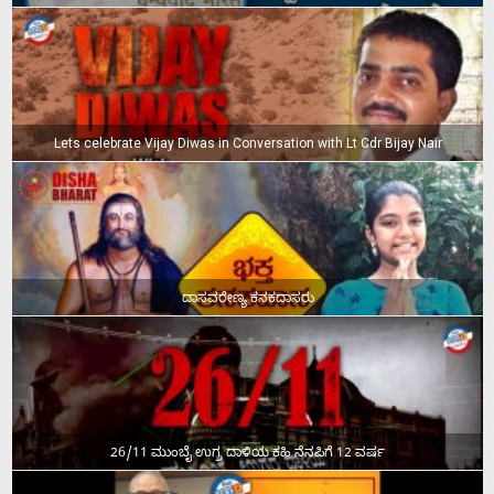
Lets celebrate Vijay Diwas in Conversation with Lt Cdr Bijay Nair
ದಾಸವರೇಣ್ಯ ಕನಕದಾಸರು
26/11 ಮುಂಬೈ ಉಗ್ರ ದಾಳಿಯ ಕಹಿ ನೆನಪಿಗೆ 12 ವರ್ಷ