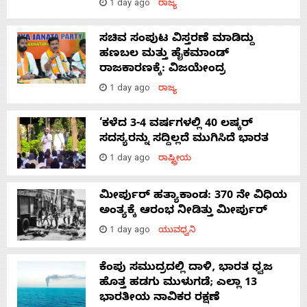
1 day ago
ರಾಜ್ಯ
ಸಚಿವ ಸಂಪುಟ ವಿಸ್ತರಣೆ ಮಾಡಿದ್ದು
ಹಣಬಲ ಮತ್ತು ಹೈಕಮಾಂಡ್
ರಾಜಕಾರಣಕ್ಕೆ: ವಿಜಯೇಂದ್ರ
1 day ago
ರಾಜ್ಯ
‘ಕಳೆದ 3-4 ವರ್ಷಗಳಲ್ಲಿ 40 ಲಷ್ಕರ್
ಸದಸ್ಯರನ್ನು ಸದ್ದಿಲ್ಲದೆ ಮುಗಿಸಿದೆ ಭಾರತ
1 day ago
ರಾಷ್ಟ್ರೀಯ
ಮೀರ್ಪುರ್ ಹತ್ಯಾಕಾಂಡ: 370 ನೇ ವಿಧಿಯ
ಅಂತ್ಯಕ್ಕೆ ಆರಂಭ ನೀಡಿತ್ತು ಮೀರ್ಪುರ್
1 day ago
ಯುವಧ್ವನಿ
ಕೆಂಪು ಸಮುದ್ರದಲ್ಲಿ ದಾಳಿ, ಭಾರತ ಧ್ವಜ
ಹೊತ್ತ ಹಡಗು ಮುಳುಗಡೆ; ಎಲ್ಲಾ 13
ಭಾರತೀಯ ನಾವಿಕರ ರಕ್ಷಣೆ