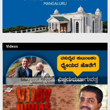
Videos
ವಿಶ್ವಗುರುವಾಗುತ್ತ ಭಾರತ – ಶ್ರೀ ಸುನೀಲ್‌ ಕುಲಕರ್ಣಿ