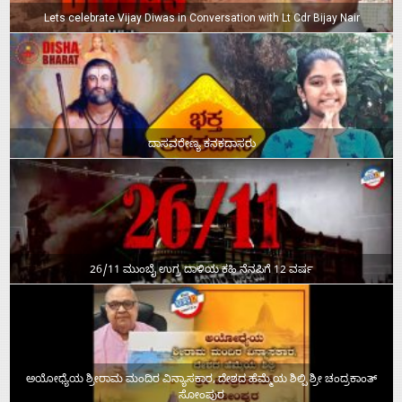
Lets celebrate Vijay Diwas in Conversation with Lt Cdr Bijay Nair
ದಾಸವರೇಣ್ಯ ಕನಕದಾಸರು
26/11 ಮುಂಬೈ ಉಗ್ರ ದಾಳಿಯ ಕಹಿ ನೆನಪಿಗೆ 12 ವರ್ಷ
ಅಯೋಧ್ಯೆಯ ಶ್ರೀರಾಮ ಮಂದಿರ ವಿನ್ಯಾಸಕಾರ, ದೇಶದ ಹೆಮ್ಮೆಯ ಶಿಲ್ಪಿ ಶ್ರೀ ಚಂದ್ರಕಾಂತ್‌
ಸೋಂಪುರ