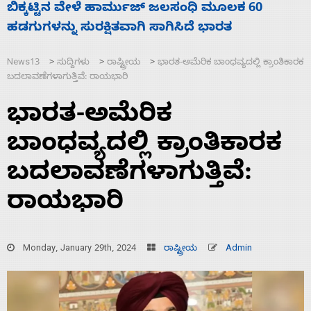
ನಾಗೇಂದ್ರ ರಾಜೀನಾಮೆ ಕೊಡದಿದ್ದರೆ ಸದನ ನಡೆಸಲು
ಸ
ಬಿಡೆವು: ಛಲವಾದಿ ನಾರಾಯಣಸ್ವಾಮಿ
ಹ
News13
ಸುದ್ದಿಗಳು
ರಾಷ್ಟ್ರೀಯ
ಭಾರತ-ಅಮೆರಿಕ ಬಾಂಧವ್ಯದಲ್ಲಿ ಕ್ರಾಂತಿಕಾರಕ
>
>
>
ಬದಲಾವಣೆಗಳಾಗುತ್ತಿವೆ: ರಾಯಭಾರಿ
ಭಾರತ-ಅಮೆರಿಕ
ಬಾಂಧವ್ಯದಲ್ಲಿ ಕ್ರಾಂತಿಕಾರಕ
ಬದಲಾವಣೆಗಳಾಗುತ್ತಿವೆ:
ರಾಯಭಾರಿ
Monday, January 29th, 2024
ರಾಷ್ಟ್ರೀಯ
Admin