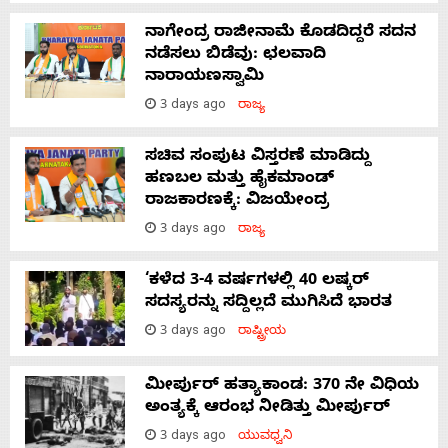
ನಾಗೇಂದ್ರ ರಾಜೀನಾಮೆ ಕೊಡದಿದ್ದರೆ ಸದನ
ನಡೆಸಲು ಬಿಡೆವು: ಛಲವಾದಿ
ನಾರಾಯಣಸ್ವಾಮಿ
3 days ago
ರಾಜ್ಯ
ಸಚಿವ ಸಂಪುಟ ವಿಸ್ತರಣೆ ಮಾಡಿದ್ದು
ಹಣಬಲ ಮತ್ತು ಹೈಕಮಾಂಡ್
ರಾಜಕಾರಣಕ್ಕೆ: ವಿಜಯೇಂದ್ರ
3 days ago
ರಾಜ್ಯ
‘ಕಳೆದ 3-4 ವರ್ಷಗಳಲ್ಲಿ 40 ಲಷ್ಕರ್
ಸದಸ್ಯರನ್ನು ಸದ್ದಿಲ್ಲದೆ ಮುಗಿಸಿದೆ ಭಾರತ
3 days ago
ರಾಷ್ಟ್ರೀಯ
ಮೀರ್ಪುರ್ ಹತ್ಯಾಕಾಂಡ: 370 ನೇ ವಿಧಿಯ
ಅಂತ್ಯಕ್ಕೆ ಆರಂಭ ನೀಡಿತ್ತು ಮೀರ್ಪುರ್
3 days ago
ಯುವಧ್ವನಿ