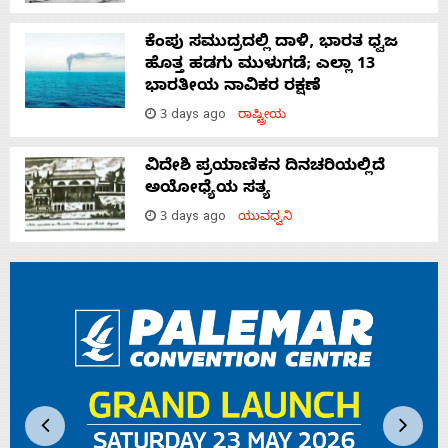
ಕೆಂಪು ಸಮುದ್ರದಲ್ಲಿ ದಾಳಿ, ಭಾರತ ಧ್ವಜ
ಹೊತ್ತ ಹಡಗು ಮುಳುಗಡೆ; ಎಲ್ಲಾ 13
ಭಾರತೀಯ ನಾವಿಕರ ರಕ್ಷಣೆ
3 days ago
ರಾಷ್ಟ್ರೀಯ
ವಿದೇಶಿ ಪ್ರಯಾಣಿಕನ ದಿನಚರಿಯಲ್ಲಿದೆ
ಅಯೋಧ್ಯೆಯ ಸತ್ಯ
3 days ago
ಯುವಧ್ವನಿ