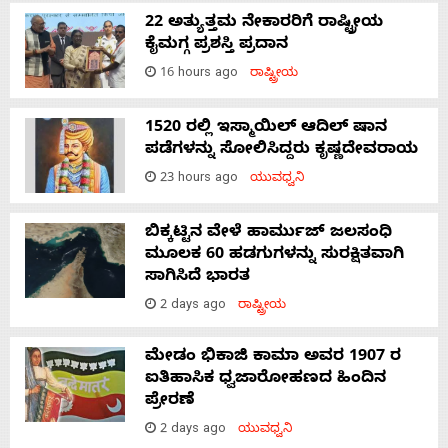
22 ಅತ್ಯುತ್ತಮ ನೇಕಾರರಿಗೆ ರಾಷ್ಟ್ರೀಯ
ಕೈಮಗ್ಗ ಪ್ರಶಸ್ತಿ ಪ್ರದಾನ
16 hours ago
ರಾಷ್ಟ್ರೀಯ
1520 ರಲ್ಲಿ ಇಸ್ಮಾಯಿಲ್ ಆದಿಲ್ ಷಾನ
ಪಡೆಗಳನ್ನು ಸೋಲಿಸಿದ್ದರು ಕೃಷ್ಣದೇವರಾಯ
23 hours ago
ಯುವಧ್ವನಿ
ಬಿಕ್ಕಟ್ಟಿನ ವೇಳೆ ಹಾರ್ಮುಜ್ ಜಲಸಂಧಿ
ಮೂಲಕ 60 ಹಡಗುಗಳನ್ನು ಸುರಕ್ಷಿತವಾಗಿ
ಸಾಗಿಸಿದೆ ಭಾರತ
2 days ago
ರಾಷ್ಟ್ರೀಯ
ಮೇಡಂ ಭಿಕಾಜಿ ಕಾಮಾ ಅವರ 1907 ರ
ಐತಿಹಾಸಿಕ ಧ್ವಜಾರೋಹಣದ ಹಿಂದಿನ
ಪ್ರೇರಣೆ
2 days ago
ಯುವಧ್ವನಿ