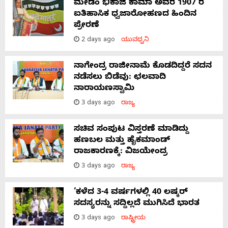
ಮೇಡಂ ಭಿಕಾಜಿ ಕಾಮಾ ಅವರ 1907 ರ
ಐತಿಹಾಸಿಕ ಧ್ವಜಾರೋಹಣದ ಹಿಂದಿನ
ಪ್ರೇರಣೆ
2 days ago
ಯುವಧ್ವನಿ
ನಾಗೇಂದ್ರ ರಾಜೀನಾಮೆ ಕೊಡದಿದ್ದರೆ ಸದನ
ನಡೆಸಲು ಬಿಡೆವು: ಛಲವಾದಿ
ನಾರಾಯಣಸ್ವಾಮಿ
3 days ago
ರಾಜ್ಯ
ಸಚಿವ ಸಂಪುಟ ವಿಸ್ತರಣೆ ಮಾಡಿದ್ದು
ಹಣಬಲ ಮತ್ತು ಹೈಕಮಾಂಡ್
ರಾಜಕಾರಣಕ್ಕೆ: ವಿಜಯೇಂದ್ರ
3 days ago
ರಾಜ್ಯ
‘ಕಳೆದ 3-4 ವರ್ಷಗಳಲ್ಲಿ 40 ಲಷ್ಕರ್
ಸದಸ್ಯರನ್ನು ಸದ್ದಿಲ್ಲದೆ ಮುಗಿಸಿದೆ ಭಾರತ
3 days ago
ರಾಷ್ಟ್ರೀಯ