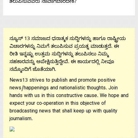
ತಲುಪಿಸುವವರು ನಾವಾಗಬಾರದೇಕೆ?
Us
ನ್ಯೂಸ್ 13 ಸಮಾಜದ ಧನಾತ್ಮಕ ಸುದ್ದಿಗಳನ್ನು ಹಾಗೂ ರಾಷ್ಟ್ರೀಯ
ವಿಚಾರಗಳನ್ನು ನಿಮಗೆ ತಲುಪಿಸುವ ಪ್ರಯತ್ನ ಮಾಡುತ್ತದೆ. ಈ
ರೀತಿ ಇನ್ನಷ್ಟು ಉತ್ತಮ ಸುದ್ದಿಗಳನ್ನು ತಲುಪಿಸಲು ನಿಮ್ಮ
ಸಹಕಾರವನ್ನು ಅಪೇಕ್ಷಿಸುತ್ತಿದ್ದೇವೆ. ಈ ಕಾರ್ಯದಲ್ಲಿ ನೀವೂ
ನಮ್ಮೊಂದಿಗೆ ಜೊತೆಯಾಗಿ.
News13 strives to publish and promote positive
news/happenings and nationalistic thoughts. Join
hands with us in this constructive cause. We hope and
expect your co-operation in this objective of
broadcasting news that shall keep up with quality
journalism.