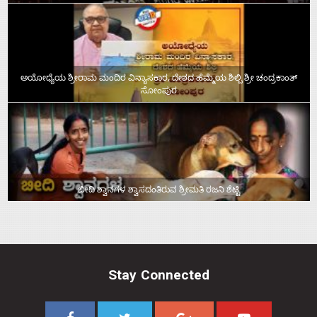
ಅಯೋಧ್ಯೆಯ ಶ್ರೀರಾಮ ಮಂದಿರ ವಿನ್ಯಾಸಕಾರ, ದೇಶದ ಹೆಮ್ಮೆಯ ಶಿಲ್ಪಿ ಶ್ರೀ ಚಂದ್ರಕಾಂತ್‌
ಸೋಂಪುರ
ಬೀದಿ ಶ್ವಾನಗಳ ಶ್ವಾಸದಂತಿರುವ ಶ್ರೀಮತಿ ರಜನಿ ಶೆಟ್ಟಿ
Stay Connected