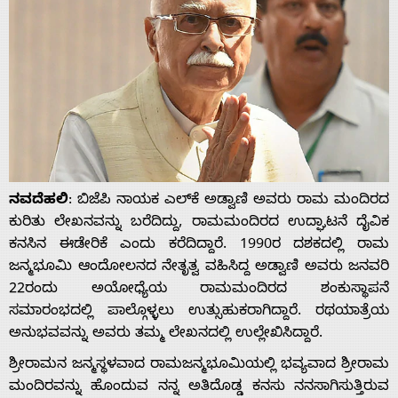
ನವದೆಹಲಿ
: ಬಿಜೆಪಿ ನಾಯಕ ಎಲ್‌ಕೆ ಅಡ್ವಾಣಿ ಅವರು ರಾಮ ಮಂದಿರದ
ಕುರಿತು ಲೇಖನವನ್ನು ಬರೆದಿದ್ದು, ರಾಮಮಂದಿರದ ಉದ್ಘಾಟನೆ ದೈವಿಕ
ಕನಸಿನ ಈಡೇರಿಕೆ ಎಂದು ಕರೆದಿದ್ದಾರೆ. 1990ರ ದಶಕದಲ್ಲಿ ರಾಮ
ಜನ್ಮಭೂಮಿ ಆಂದೋಲನದ ನೇತೃತ್ವ ವಹಿಸಿದ್ದ ಅಡ್ವಾಣಿ ಅವರು ಜನವರಿ
22ರಂದು ಅಯೋಧ್ಯೆಯ ರಾಮಮಂದಿರದ ಶಂಕುಸ್ಥಾಪನೆ
ಸಮಾರಂಭದಲ್ಲಿ ಪಾಲ್ಗೊಳ್ಳಲು ಉತ್ಸುಹುಕರಾಗಿದ್ದಾರೆ. ರಥಯಾತ್ರೆಯ
ಅನುಭವವನ್ನು ಅವರು ತಮ್ಮ ಲೇಖನದಲ್ಲಿ ಉಲ್ಲೇಖಿಸಿದ್ದಾರೆ.
ಶ್ರೀರಾಮನ ಜನ್ಮಸ್ಥಳವಾದ ರಾಮಜನ್ಮಭೂಮಿಯಲ್ಲಿ ಭವ್ಯವಾದ ಶ್ರೀರಾಮ
ಮಂದಿರವನ್ನು ಹೊಂದುವ ನನ್ನ ಅತಿದೊಡ್ಡ ಕನಸು ನನಸಾಗಿಸುತ್ತಿರುವ