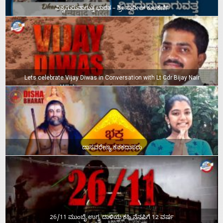
ವಿಶ್ವಗುರುವಾಗುತ್ತ ಭಾರತ – ಶ್ರೀ ಸುನೀಲ್‌ ಕುಲಕರ್ಣಿ
Lets celebrate Vijay Diwas in Conversation with Lt Cdr Bijay Nair
ದಾಸವರೇಣ್ಯ ಕನಕದಾಸರು
26/11 ಮುಂಬೈ ಉಗ್ರ ದಾಳಿಯ ಕಹಿ ನೆನಪಿಗೆ 12 ವರ್ಷ