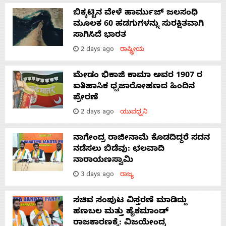
ಬಿಕ್ಕಟ್ಟಿನ ವೇಳೆ ಹಾರ್ಮುಜ್ ಜಲಸಂಧಿ
ಮೂಲಕ 60 ಹಡಗುಗಳನ್ನು ಸುರಕ್ಷಿತವಾಗಿ
ಸಾಗಿಸಿದೆ ಭಾರತ
2 days ago
ರಾಷ್ಟ್ರೀಯ
ಮೇಡಂ ಭಿಕಾಜಿ ಕಾಮಾ ಅವರ 1907 ರ
ಐತಿಹಾಸಿಕ ಧ್ವಜಾರೋಹಣದ ಹಿಂದಿನ
ಪ್ರೇರಣೆ
2 days ago
ಯುವಧ್ವನಿ
ನಾಗೇಂದ್ರ ರಾಜೀನಾಮೆ ಕೊಡದಿದ್ದರೆ ಸದನ
ನಡೆಸಲು ಬಿಡೆವು: ಛಲವಾದಿ
ನಾರಾಯಣಸ್ವಾಮಿ
3 days ago
ರಾಜ್ಯ
ಸಚಿವ ಸಂಪುಟ ವಿಸ್ತರಣೆ ಮಾಡಿದ್ದು
ಹಣಬಲ ಮತ್ತು ಹೈಕಮಾಂಡ್
ರಾಜಕಾರಣಕ್ಕೆ: ವಿಜಯೇಂದ್ರ