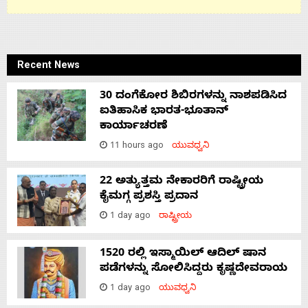
Recent News
30 ದಂಗೆಕೋರ ಶಿಬಿರಗಳನ್ನು ನಾಶಪಡಿಸಿದ
ಐತಿಹಾಸಿಕ ಭಾರತ-ಭೂತಾನ್
ಕಾರ್ಯಾಚರಣೆ
11 hours ago
ಯುವಧ್ವನಿ
22 ಅತ್ಯುತ್ತಮ ನೇಕಾರರಿಗೆ ರಾಷ್ಟ್ರೀಯ
ಕೈಮಗ್ಗ ಪ್ರಶಸ್ತಿ ಪ್ರದಾನ
1 day ago
ರಾಷ್ಟ್ರೀಯ
1520 ರಲ್ಲಿ ಇಸ್ಮಾಯಿಲ್ ಆದಿಲ್ ಷಾನ
ಪಡೆಗಳನ್ನು ಸೋಲಿಸಿದ್ದರು ಕೃಷ್ಣದೇವರಾಯ
1 day ago
ಯುವಧ್ವನಿ