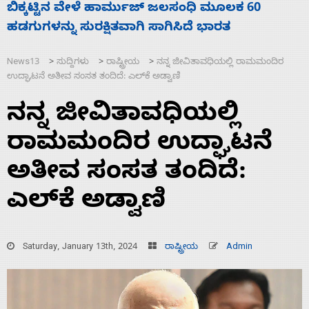
ನಾಗೇಂದ್ರ ರಾಜೀನಾಮೆ ಕೊಡದಿದ್ದರೆ ಸದನ ನಡೆಸಲು
ಬಿಡೆವು: ಛಲವಾದಿ ನಾರಾಯಣಸ್ವಾಮಿ
News13
ಸುದ್ದಿಗಳು
ರಾಷ್ಟ್ರೀಯ
ನನ್ನ ಜೀವಿತಾವಧಿಯಲ್ಲಿ ರಾಮಮಂದಿರ
>
>
>
ಉದ್ಘಾಟನೆ ಅತೀವ ಸಂಸತ ತಂದಿದೆ: ಎಲ್‌ಕೆ ಅಡ್ವಾಣಿ
ನನ್ನ ಜೀವಿತಾವಧಿಯಲ್ಲಿ
ರಾಮಮಂದಿರ ಉದ್ಘಾಟನೆ
ಅತೀವ ಸಂಸತ ತಂದಿದೆ:
ಎಲ್‌ಕೆ ಅಡ್ವಾಣಿ
Saturday, January 13th, 2024
ರಾಷ್ಟ್ರೀಯ
Admin