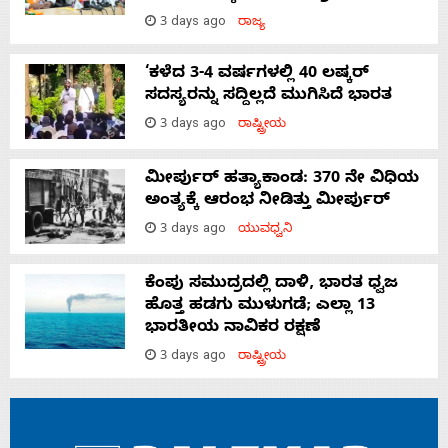
3 days ago
ರಾಜ್ಯ
‘ಕಳೆದ 3-4 ವರ್ಷಗಳಲ್ಲಿ 40 ಲಷ್ಕರ್
ಸದಸ್ಯರನ್ನು ಸದ್ದಿಲ್ಲದೆ ಮುಗಿಸಿದೆ ಭಾರತ
3 days ago
ರಾಷ್ಟ್ರೀಯ
ಮೀರ್ಪುರ್ ಹತ್ಯಾಕಾಂಡ: 370 ನೇ ವಿಧಿಯ
ಅಂತ್ಯಕ್ಕೆ ಆರಂಭ ನೀಡಿತ್ತು ಮೀರ್ಪುರ್
3 days ago
ಯುವಧ್ವನಿ
ಕೆಂಪು ಸಮುದ್ರದಲ್ಲಿ ದಾಳಿ, ಭಾರತ ಧ್ವಜ
ಹೊತ್ತ ಹಡಗು ಮುಳುಗಡೆ; ಎಲ್ಲಾ 13
ಭಾರತೀಯ ನಾವಿಕರ ರಕ್ಷಣೆ
3 days ago
ರಾಷ್ಟ್ರೀಯ