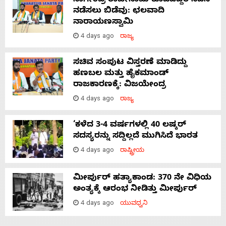
ನಾಗೇಂದ್ರ ರಾಜೀನಾಮೆ ಕೊಡದಿದ್ದರೆ ಸದನ
ನಡೆಸಲು ಬಿಡೆವು: ಛಲವಾದಿ
ನಾರಾಯಣಸ್ವಾಮಿ
4 days ago
ರಾಜ್ಯ
ಸಚಿವ ಸಂಪುಟ ವಿಸ್ತರಣೆ ಮಾಡಿದ್ದು
ಹಣಬಲ ಮತ್ತು ಹೈಕಮಾಂಡ್
ರಾಜಕಾರಣಕ್ಕೆ: ವಿಜಯೇಂದ್ರ
4 days ago
ರಾಜ್ಯ
‘ಕಳೆದ 3-4 ವರ್ಷಗಳಲ್ಲಿ 40 ಲಷ್ಕರ್
ಸದಸ್ಯರನ್ನು ಸದ್ದಿಲ್ಲದೆ ಮುಗಿಸಿದೆ ಭಾರತ
4 days ago
ರಾಷ್ಟ್ರೀಯ
ಮೀರ್ಪುರ್ ಹತ್ಯಾಕಾಂಡ: 370 ನೇ ವಿಧಿಯ
ಅಂತ್ಯಕ್ಕೆ ಆರಂಭ ನೀಡಿತ್ತು ಮೀರ್ಪುರ್
4 days ago
ಯುವಧ್ವನಿ