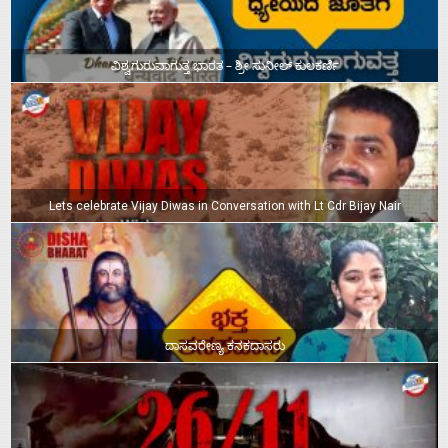
ವಿಶ್ವಗುರುವಾಗುತ್ತ ಭಾರತ – ಶ್ರೀ ಸುನೀಲ್‌ ಕುಲಕರ್ಣಿ
Lets celebrate Vijay Diwas in Conversation with Lt Cdr Bijay Nair
ದಾಸವರೇಣ್ಯ ಕನಕದಾಸರು