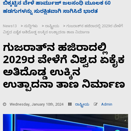
ನಾಗೇಂದ್ರ ರಾಜೀನಾಮೆ ಕೊಡದಿದ್ದರೆ ಸದನ ನಡೆಸಲು
ಸ
ಬಿಡೆವು: ಛಲವಾದಿ ನಾರಾಯಣಸ್ವಾಮಿ
ಹ
News13
ಸುದ್ದಿಗಳು
ರಾಷ್ಟ್ರೀಯ
ಗುಜರಾತ್‌ನ ಹಜಿರಾದಲ್ಲಿ 2029ರ ವೇಳೆಗೆ
>
>
>
ವಿಶ್ವದ ಏಕೈಕ ಅತಿದೊಡ್ಡ ಉಕ್ಕಿನ ಉತ್ಪಾದನಾ ತಾಣ ನಿರ್ಮಾಣ
ಗುಜರಾತ್‌ನ ಹಜಿರಾದಲ್ಲಿ
2029ರ ವೇಳೆಗೆ ವಿಶ್ವದ ಏಕೈಕ
ಅತಿದೊಡ್ಡ ಉಕ್ಕಿನ
ಉತ್ಪಾದನಾ ತಾಣ ನಿರ್ಮಾಣ
Wednesday, January 10th, 2024
ರಾಷ್ಟ್ರೀಯ
Admin