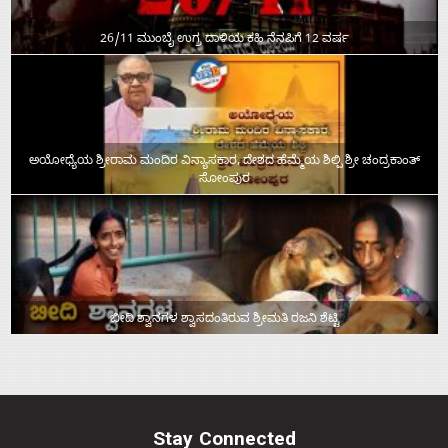
26/11 ಮುಂಬೈ ಉಗ್ರ ದಾಳಿಯ ಕಹಿ ನೆನಪಿಗೆ 12 ವರ್ಷ
ಅಯೋಧ್ಯೆಯ ಶ್ರೀರಾಮ ಮಂದಿರ ವಿನ್ಯಾಸಕಾರ, ದೇಶದ ಹೆಮ್ಮೆಯ ಶಿಲ್ಪಿ ಶ್ರೀ ಚಂದ್ರಕಾಂತ್‌
ಸೋಂಪುರ
ಬೀದಿ ಶ್ವಾನಗಳ ಶ್ವಾಸದಂತಿರುವ ಶ್ರೀಮತಿ ರಜನಿ ಶೆಟ್ಟಿ
Stay Connected