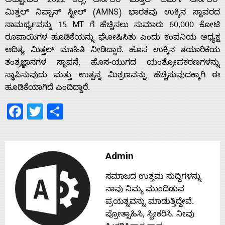
ಅಕ್ಟೋಬರ್ 2022 ರಲ್ಲಿ, ಆರ್ಸೆಲರ್ ಮಿತ್ತಲ್ ಆರ್ಮ್ ಆರ್ಸೆಲರ್
ಮಿತ್ತಲ್ ನಿಪ್ಪಾನ್ ಸ್ಟೀಲ್ (AMNS) ಭಾರತವು ಉಕ್ಕಿನ ಸ್ಥಾವರದ
Home
ಸಾಮರ್ಥ್ಯವನ್ನು 15 MT ಗೆ ಹೆಚ್ಚಿಸಲು ಸುಮಾರು 60,000 ಕೋಟಿ
ರೂಪಾಯಿಗಳ ಹೂಡಿಕೆಯನ್ನು ಘೋಷಿಸಿತು ಎಂದು ಕಂಪನಿಯ ಅಧ್ಯಕ್ಷ
ಆದಿತ್ಯ ಮಿತ್ತಲ್ ಮಾಹಿತಿ ನೀಡಿದ್ದಾರೆ. ಹೊಸ ಉಕ್ಕಿನ ತಯಾರಿಕೆಯ
About
ತಂತ್ರಜ್ಞಾನಗಳ ಸ್ಥಾಪನೆ, ಹೊಸ-ಯುಗದ ಯಂತ್ರೋಪಕರಣಗಳನ್ನು
ಸ್ಥಾಪಿಸುವುದು ಮತ್ತು ಉತ್ಪನ್ನ ಮಿಶ್ರಣವನ್ನು ಹೆಚ್ಚಿಸುವುದಕ್ಕಾಗಿ ಈ
ಹೂಡಿಕೆಯಾಗಿದೆ ಎಂದಿದ್ದಾರೆ.
Us
Facebook
Twitter
Share
Advertise
With
Admin
ಸಮಾಜದ ಉತ್ತಮ ಸುದ್ದಿಗಳನ್ನು
s
ನಾವು ನಿಮ್ಮ ಮುಂದಿಡುವ
ಪ್ರಯತ್ನವನ್ನು ಮಾಡುತ್ತಿದ್ದೇವೆ.
ಪ್ರೋತ್ಸಾಹಿಸಿ, ಸ್ವೀಕರಿಸಿ. ನೀವು