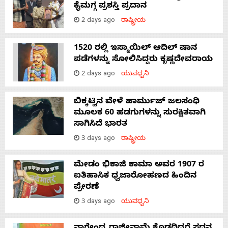
ಕೈಮಗ್ಗ ಪ್ರಶಸ್ತಿ ಪ್ರದಾನ
2 days ago
ರಾಷ್ಟ್ರೀಯ
1520 ರಲ್ಲಿ ಇಸ್ಮಾಯಿಲ್ ಆದಿಲ್ ಷಾನ
ಪಡೆಗಳನ್ನು ಸೋಲಿಸಿದ್ದರು ಕೃಷ್ಣದೇವರಾಯ
2 days ago
ಯುವಧ್ವನಿ
ಬಿಕ್ಕಟ್ಟಿನ ವೇಳೆ ಹಾರ್ಮುಜ್ ಜಲಸಂಧಿ
ಮೂಲಕ 60 ಹಡಗುಗಳನ್ನು ಸುರಕ್ಷಿತವಾಗಿ
ಸಾಗಿಸಿದೆ ಭಾರತ
3 days ago
ರಾಷ್ಟ್ರೀಯ
ಮೇಡಂ ಭಿಕಾಜಿ ಕಾಮಾ ಅವರ 1907 ರ
ಐತಿಹಾಸಿಕ ಧ್ವಜಾರೋಹಣದ ಹಿಂದಿನ
ಪ್ರೇರಣೆ
3 days ago
ಯುವಧ್ವನಿ