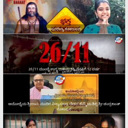
ದಾಸವರೇಣ್ಯ ಕನಕದಾಸರು
26/11 ಮುಂಬೈ ಉಗ್ರ ದಾಳಿಯ ಕಹಿ ನೆನಪಿಗೆ 12 ವರ್ಷ
ಅಯೋಧ್ಯೆಯ ಶ್ರೀರಾಮ ಮಂದಿರ ವಿನ್ಯಾಸಕಾರ, ದೇಶದ ಹೆಮ್ಮೆಯ ಶಿಲ್ಪಿ ಶ್ರೀ ಚಂದ್ರಕಾಂತ್‌
ಸೋಂಪುರ