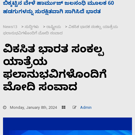
ನಾಗೇಂದ್ರ ರಾಜೀನಾಮೆ ಕೊಡದಿದ್ದರೆ ಸದನ ನಡೆಸಲು
ಸ
ಬಿಡೆವು: ಛಲವಾದಿ ನಾರಾಯಣಸ್ವಾಮಿ
ಹ
News13
ಸುದ್ದಿಗಳು
ರಾಷ್ಟ್ರೀಯ
ವಿಕಸಿತ ಭಾರತ ಸಂಕಲ್ಪ ಯಾತ್ರೆಯ
>
>
>
ಫಲಾನುಭವಿಗಳೊಂದಿಗೆ ಮೋದಿ ಸಂವಾದ
ವಿಕಸಿತ ಭಾರತ ಸಂಕಲ್ಪ
ಯಾತ್ರೆಯ
ಫಲಾನುಭವಿಗಳೊಂದಿಗೆ
ಮೋದಿ ಸಂವಾದ
Monday, January 8th, 2024
Admin