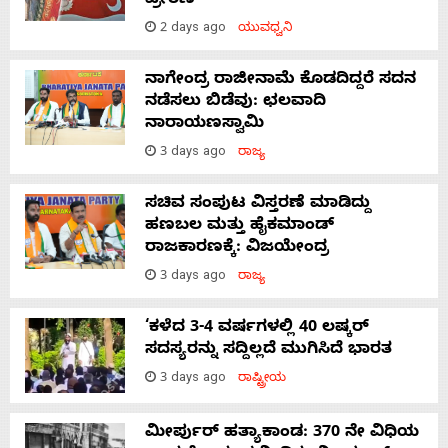
ಪ್ರೇರಣೆ
2 days ago
ಯುವಧ್ವನಿ
ನಾಗೇಂದ್ರ ರಾಜೀನಾಮೆ ಕೊಡದಿದ್ದರೆ ಸದನ
ನಡೆಸಲು ಬಿಡೆವು: ಛಲವಾದಿ
ನಾರಾಯಣಸ್ವಾಮಿ
3 days ago
ರಾಜ್ಯ
ಸಚಿವ ಸಂಪುಟ ವಿಸ್ತರಣೆ ಮಾಡಿದ್ದು
ಹಣಬಲ ಮತ್ತು ಹೈಕಮಾಂಡ್
ರಾಜಕಾರಣಕ್ಕೆ: ವಿಜಯೇಂದ್ರ
3 days ago
ರಾಜ್ಯ
‘ಕಳೆದ 3-4 ವರ್ಷಗಳಲ್ಲಿ 40 ಲಷ್ಕರ್
ಸದಸ್ಯರನ್ನು ಸದ್ದಿಲ್ಲದೆ ಮುಗಿಸಿದೆ ಭಾರತ
3 days ago
ರಾಷ್ಟ್ರೀಯ
ಮೀರ್ಪುರ್ ಹತ್ಯಾಕಾಂಡ: 370 ನೇ ವಿಧಿಯ