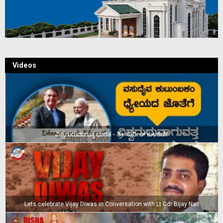
Videos
ವಿಶ್ವಗುರುವಾಗುತ್ತ ಭಾರತ – ಶ್ರೀ ಸುನೀಲ್‌ ಕುಲಕರ್ಣಿ
Lets celebrate Vijay Diwas in Conversation with Lt Cdr Bijay Nair