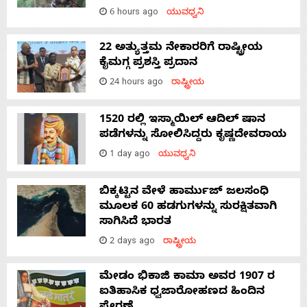
6 hours ago
ಯುವಧ್ವನಿ
22 ಅತ್ಯುತ್ತಮ ನೇಕಾರರಿಗೆ ರಾಷ್ಟ್ರೀಯ
ಕೈಮಗ್ಗ ಪ್ರಶಸ್ತಿ ಪ್ರದಾನ
24 hours ago
ರಾಷ್ಟ್ರೀಯ
1520 ರಲ್ಲಿ ಇಸ್ಮಾಯಿಲ್ ಆದಿಲ್ ಷಾನ
ಪಡೆಗಳನ್ನು ಸೋಲಿಸಿದ್ದರು ಕೃಷ್ಣದೇವರಾಯ
1 day ago
ಯುವಧ್ವನಿ
ಬಿಕ್ಕಟ್ಟಿನ ವೇಳೆ ಹಾರ್ಮುಜ್ ಜಲಸಂಧಿ
ಮೂಲಕ 60 ಹಡಗುಗಳನ್ನು ಸುರಕ್ಷಿತವಾಗಿ
ಸಾಗಿಸಿದೆ ಭಾರತ
2 days ago
ರಾಷ್ಟ್ರೀಯ
ಮೇಡಂ ಭಿಕಾಜಿ ಕಾಮಾ ಅವರ 1907 ರ
ಐತಿಹಾಸಿಕ ಧ್ವಜಾರೋಹಣದ ಹಿಂದಿನ