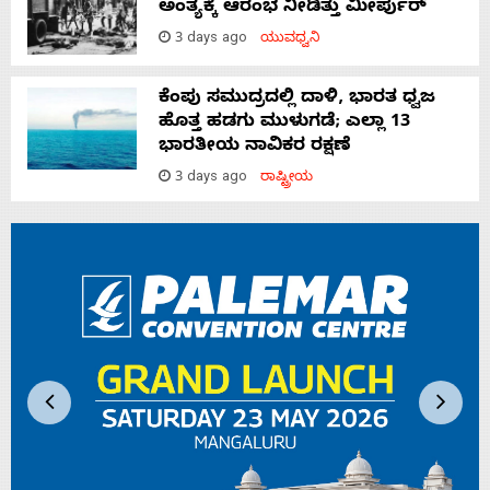
ಅಂತ್ಯಕ್ಕೆ ಆರಂಭ ನೀಡಿತ್ತು ಮೀರ್ಪುರ್
3 days ago
ಯುವಧ್ವನಿ
ಕೆಂಪು ಸಮುದ್ರದಲ್ಲಿ ದಾಳಿ, ಭಾರತ ಧ್ವಜ
ಹೊತ್ತ ಹಡಗು ಮುಳುಗಡೆ; ಎಲ್ಲಾ 13
ಭಾರತೀಯ ನಾವಿಕರ ರಕ್ಷಣೆ
3 days ago
ರಾಷ್ಟ್ರೀಯ