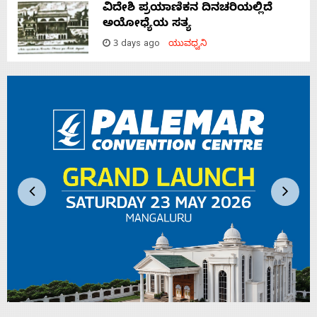
ವಿದೇಶಿ ಪ್ರಯಾಣಿಕನ ದಿನಚರಿಯಲ್ಲಿದೆ
ಅಯೋಧ್ಯೆಯ ಸತ್ಯ
3 days ago
ಯುವಧ್ವನಿ