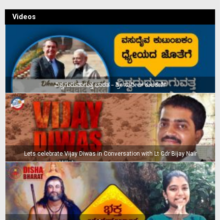
Videos
ವಿಶ್ವಗುರುವಾಗುತ್ತ ಭಾರತ – ಶ್ರೀ ಸುನೀಲ್‌ ಕುಲಕರ್ಣಿ
Lets celebrate Vijay Diwas in Conversation with Lt Cdr Bijay Nair