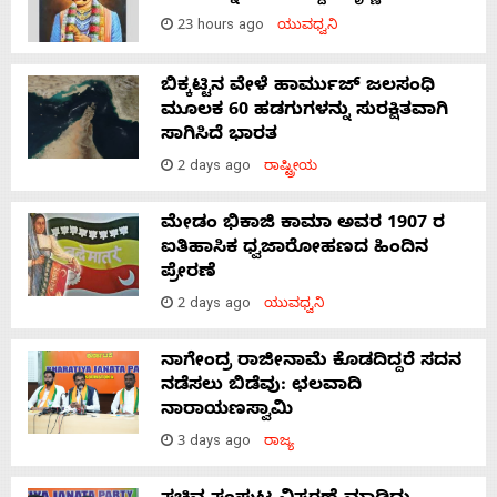
23 hours ago
ಯುವಧ್ವನಿ
ಬಿಕ್ಕಟ್ಟಿನ ವೇಳೆ ಹಾರ್ಮುಜ್ ಜಲಸಂಧಿ
ಮೂಲಕ 60 ಹಡಗುಗಳನ್ನು ಸುರಕ್ಷಿತವಾಗಿ
ಸಾಗಿಸಿದೆ ಭಾರತ
2 days ago
ರಾಷ್ಟ್ರೀಯ
ಮೇಡಂ ಭಿಕಾಜಿ ಕಾಮಾ ಅವರ 1907 ರ
ಐತಿಹಾಸಿಕ ಧ್ವಜಾರೋಹಣದ ಹಿಂದಿನ
ಪ್ರೇರಣೆ
2 days ago
ಯುವಧ್ವನಿ
ನಾಗೇಂದ್ರ ರಾಜೀನಾಮೆ ಕೊಡದಿದ್ದರೆ ಸದನ
ನಡೆಸಲು ಬಿಡೆವು: ಛಲವಾದಿ
ನಾರಾಯಣಸ್ವಾಮಿ
3 days ago
ರಾಜ್ಯ