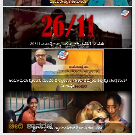
ದಾಸವರೇಣ್ಯ ಕನಕದಾಸರು
26/11 ಮುಂಬೈ ಉಗ್ರ ದಾಳಿಯ ಕಹಿ ನೆನಪಿಗೆ 12 ವರ್ಷ
ಅಯೋಧ್ಯೆಯ ಶ್ರೀರಾಮ ಮಂದಿರ ವಿನ್ಯಾಸಕಾರ, ದೇಶದ ಹೆಮ್ಮೆಯ ಶಿಲ್ಪಿ ಶ್ರೀ ಚಂದ್ರಕಾಂತ್‌
ಸೋಂಪುರ
ಬೀದಿ ಶ್ವಾನಗಳ ಶ್ವಾಸದಂತಿರುವ ಶ್ರೀಮತಿ ರಜನಿ ಶೆಟ್ಟಿ