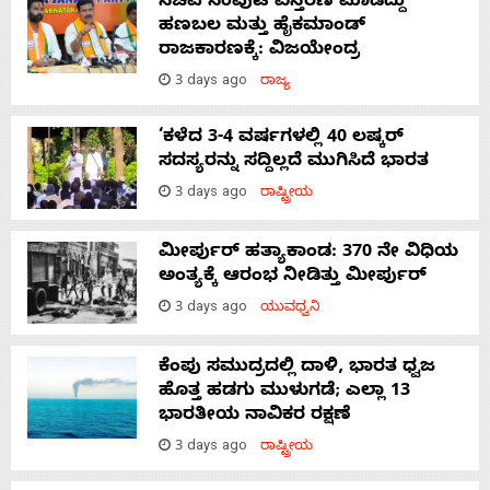
ಸಚಿವ ಸಂಪುಟ ವಿಸ್ತರಣೆ ಮಾಡಿದ್ದು
ಹಣಬಲ ಮತ್ತು ಹೈಕಮಾಂಡ್
ರಾಜಕಾರಣಕ್ಕೆ: ವಿಜಯೇಂದ್ರ
3 days ago
ರಾಜ್ಯ
‘ಕಳೆದ 3-4 ವರ್ಷಗಳಲ್ಲಿ 40 ಲಷ್ಕರ್
ಸದಸ್ಯರನ್ನು ಸದ್ದಿಲ್ಲದೆ ಮುಗಿಸಿದೆ ಭಾರತ
3 days ago
ರಾಷ್ಟ್ರೀಯ
ಮೀರ್ಪುರ್ ಹತ್ಯಾಕಾಂಡ: 370 ನೇ ವಿಧಿಯ
ಅಂತ್ಯಕ್ಕೆ ಆರಂಭ ನೀಡಿತ್ತು ಮೀರ್ಪುರ್
3 days ago
ಯುವಧ್ವನಿ
ಕೆಂಪು ಸಮುದ್ರದಲ್ಲಿ ದಾಳಿ, ಭಾರತ ಧ್ವಜ
ಹೊತ್ತ ಹಡಗು ಮುಳುಗಡೆ; ಎಲ್ಲಾ 13
ಭಾರತೀಯ ನಾವಿಕರ ರಕ್ಷಣೆ
3 days ago
ರಾಷ್ಟ್ರೀಯ