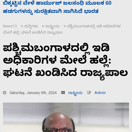
ನಾಗೇಂದ್ರ ರಾಜೀನಾಮೆ ಕೊಡದಿದ್ದರೆ ಸದನ ನಡೆಸಲು
ಸ
ಬಿಡೆವು: ಛಲವಾದಿ ನಾರಾಯಣಸ್ವಾಮಿ
ಹ
News13
ಸುದ್ದಿಗಳು
ರಾಷ್ಟ್ರೀಯ
ಪಶ್ಚಿಮಬಂಗಾಳದಲ್ಲಿ ಇಡಿ ಅಧಿಕಾರಿಗಳ
>
>
>
ಮೇಲೆ ಹಲ್ಲೆ: ಘಟನೆ ಖಂಡಿಸಿದ ರಾಜ್ಯಪಾಲ
ಪಶ್ಚಿಮಬಂಗಾಳದಲ್ಲಿ ಇಡಿ
ಅಧಿಕಾರಿಗಳ ಮೇಲೆ ಹಲ್ಲೆ:
ಘಟನೆ ಖಂಡಿಸಿದ ರಾಜ್ಯಪಾಲ
Saturday, January 6th, 2024
ರಾಷ್ಟ್ರೀಯ
Admin