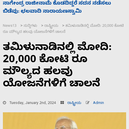
ಸಚಿವ ಸಂಪುಟ ವಿಸ್ತರಣೆ ಮಾಡಿದ್ದು ಹಣಬಲ ಮತ್ತು
‘
ಹೈಕಮಾಂಡ್ ರಾಜಕಾರಣಕ್ಕೆ: ವಿಜಯೇಂದ್ರ
ಮ
News13
ಸುದ್ದಿಗಳು
ರಾಷ್ಟ್ರೀಯ
ತಮಿಳುನಾಡಿನಲ್ಲಿ ಮೋದಿ: 20,000 ಕೋಟಿ
>
>
>
ರೂ ಮೌಲ್ಯದ ಹಲವು ಯೋಜನೆಗಳಿಗೆ ಚಾಲನೆ
ತಮಿಳುನಾಡಿನಲ್ಲಿ ಮೋದಿ:
20,000 ಕೋಟಿ ರೂ
ಮೌಲ್ಯದ ಹಲವು
ಯೋಜನೆಗಳಿಗೆ ಚಾಲನೆ
Tuesday, January 2nd, 2024
ರಾಷ್ಟ್ರೀಯ
Admin