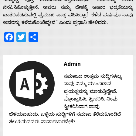
s
ಇನ್ನೊಬ್ಬ ಪುತ್ರ ಡಾ.ಎಂ.ಎಸ್.ಸ್ವಾಮಿನಾಥನ್ ಅವರನ್ನೂ ನಾನು
ನೆನಪಿಸಿಕೊಳ್ಳುತ್ತೇನೆ. ಅವರು ನಮ್ಮ ದೇಶಕ್ಕೆ ಆಹಾರ ಭದ್ರತೆಯನ್ನು
ಖಾತರಿಪಡಿಸುವಲ್ಲಿ ಪ್ರಮುಖ ಪಾತ್ರ ವಹಿಸಿದ್ದಾರೆ. ಕಳೆದ ವರ್ಷವೂ ನಾವು
Contact
ಅವರನ್ನು ಕಳೆದುಕೊಂಡಿದ್ದೇವೆ” ಎಂದು ಪ್ರಧಾನಿ ಹೇಳಿದರು.
Facebook
Twitter
Share
Us
Admin
ಸಮಾಜದ ಉತ್ತಮ ಸುದ್ದಿಗಳನ್ನು
ನಾವು ನಿಮ್ಮ ಮುಂದಿಡುವ
ಪ್ರಯತ್ನವನ್ನು ಮಾಡುತ್ತಿದ್ದೇವೆ.
ಪ್ರೋತ್ಸಾಹಿಸಿ, ಸ್ವೀಕರಿಸಿ. ನೀವು
ಸ್ವೀಕರಿಸಿದಾಗ ನಾವು
ಬೆಳೆಯಬಹುದು. ಒಳ್ಳೆಯ ಸುದ್ದಿಗಳಿಗೆ ಸಮಾಜ ತೆರೆದುಕೊಂಡಿದೆ
ತಲುಪಿಸುವವರು ನಾವಾಗಬಾರದೇಕೆ?