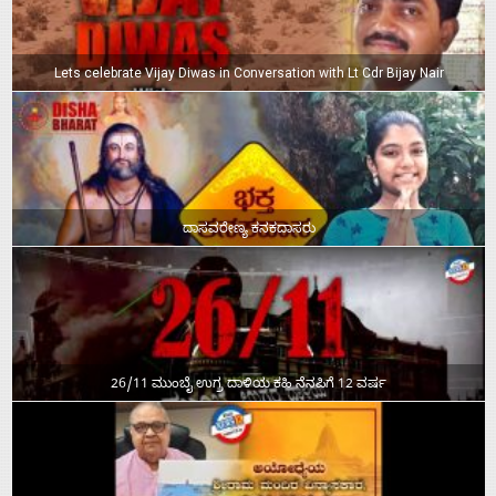
Lets celebrate Vijay Diwas in Conversation with Lt Cdr Bijay Nair
ದಾಸವರೇಣ್ಯ ಕನಕದಾಸರು
26/11 ಮುಂಬೈ ಉಗ್ರ ದಾಳಿಯ ಕಹಿ ನೆನಪಿಗೆ 12 ವರ್ಷ