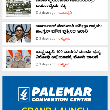
ವಿದೇಶಿ ಪ್ರಯಾಣಿಕನ ದಿನಚರಿಯಲ್ಲಿದೆ
ಅಯೋಧ್ಯೆಯ ಸತ್ಯ
2 days ago
ಯುವಧ್ವನಿ
ಜಾರ್ಖಾಂಡ್‌ ನೇಮಕಾತಿ ಪರೀಕ್ಷಾ ಅಕ್ರಮ:
ಕಾಂಗ್ರೆಸ್‌ ಮೌನ ಪ್ರಶ್ನಿಸಿದ ಇರಾನಿ
3 days ago
ರಾಷ್ಟ್ರೀಯ
ರಾಷ್ಟ್ರವ್ಯಾಪಿ 100 ವಾರಗಳ ಮಾದಕ ದ್ರವ್ಯ
ವಿರೋಧಿ ಅಭಿಯಾನಕ್ಕೆ ಮೋದಿ ಚಾಲನೆ
3 days ago
ರಾಷ್ಟ್ರೀಯ