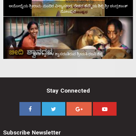
ಅಯೋಧ್ಯೆಯ ಶ್ರೀರಾಮ ಮಂದಿರ ವಿನ್ಯಾಸಕಾರ, ದೇಶದ ಹೆಮ್ಮೆಯ ಶಿಲ್ಪಿ ಶ್ರೀ ಚಂದ್ರಕಾಂತ್‌
ಸೋಂಪುರ
ಬೀದಿ ಶ್ವಾನಗಳ ಶ್ವಾಸದಂತಿರುವ ಶ್ರೀಮತಿ ರಜನಿ ಶೆಟ್ಟಿ
Stay Connected
Subscribe Newsletter