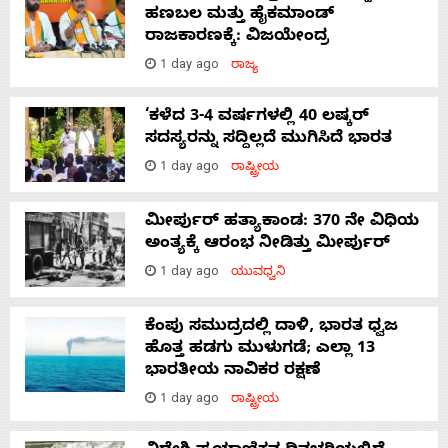
ಹಣಬಲ ಮತ್ತು ಹೈಕಮಾಂಡ್
ರಾಜಕಾರಣಕ್ಕೆ: ವಿಜಯೇಂದ್ರ
1 day ago
ರಾಜ್ಯ
‘ಕಳೆದ 3-4 ವರ್ಷಗಳಲ್ಲಿ 40 ಲಷ್ಕರ್
ಸದಸ್ಯರನ್ನು ಸದ್ದಿಲ್ಲದೆ ಮುಗಿಸಿದೆ ಭಾರತ
1 day ago
ರಾಷ್ಟ್ರೀಯ
ಮೀರ್ಪುರ್ ಹತ್ಯಾಕಾಂಡ: 370 ನೇ ವಿಧಿಯ
ಅಂತ್ಯಕ್ಕೆ ಆರಂಭ ನೀಡಿತ್ತು ಮೀರ್ಪುರ್
1 day ago
ಯುವಧ್ವನಿ
ಕೆಂಪು ಸಮುದ್ರದಲ್ಲಿ ದಾಳಿ, ಭಾರತ ಧ್ವಜ
ಹೊತ್ತ ಹಡಗು ಮುಳುಗಡೆ; ಎಲ್ಲಾ 13
ಭಾರತೀಯ ನಾವಿಕರ ರಕ್ಷಣೆ
1 day ago
ರಾಷ್ಟ್ರೀಯ