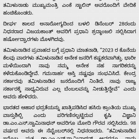
ತಮಿಳುನಾಡು ಮುಖ್ಯಮಂತ್ರಿ ಎಂಕೆ ಸ್ಟಾಲಿನ್ ಅವರೊಂದಿಗೆ ವೇದಿಕೆ
ಹಂಚಿಕೊಂಡರು.
ದೀರ್ಘ ಕಾಲದ ಅನಾರೋಗ್ಯದಿಂದ ಬಳಲಿ ಡಿಸೆಂಬರ್ 28ರಂದು
ನಿಧನರಾದ ವಿಜಯಕಾಂತ್ ಅವರಿಗೆ ಪ್ರಧಾನಿ ಶ್ರದ್ಧಾಂಜಲಿ ಸಲ್ಲಿಸಿದಾಗ
Home
ಹರ್ಷೋದ್ಘಾರಗಳು ಮೊಳಗಿದವು.
ತಮಿಳುನಾಡಿನ ಪ್ರವಾಹದ ಬಗ್ಗೆ ಪ್ರಧಾನಿ ಮಾತನಾಡಿ, “2023 ರ ಕೊನೆಯ
ಕೆಲವು ವಾರಗಳು ತಮಿಳುನಾಡಿನ ಅನೇಕ ಜನರಿಗೆ ಕಷ್ಟಕರವಾಗಿತ್ತು. ಭಾರೀ
About
ಮಳೆಯಿಂದಾಗಿ ನಾವು ನಮ್ಮ ಅನೇಕ ಸಹ ನಾಗರಿಕರನ್ನು
ಕಳೆದುಕೊಂಡಿದ್ದೇವೆ. ಗಮನಾರ್ಹ ಆಸ್ತಿ ನಷ್ಟವೂ ಸಂಭವಿಸಿದೆ. ಕೇಂದ್ರ
Us
ಸರ್ಕಾರವು ತಮಿಳುನಾಡಿನ ಜನರೊಂದಿಗೆ ನಿಂತಿದೆ. ನಾವು ರಾಜ್ಯ
ಸರ್ಕಾರಕ್ಕೆ ಸಾಧ್ಯವಿರುವ ಎಲ್ಲ ಬೆಂಬಲವನ್ನು ನೀಡುತ್ತಿದ್ದೇವೆ” ಎಂದು
ಅವರು ಹೇಳಿದರು.
Advertise
ಭಾರತದ ಆಹಾರ ಭದ್ರತೆಯನ್ನು ಖಾತ್ರಿಪಡಿಸಿದ ಹಸಿರು ಕ್ರಾಂತಿಯ ಮುಖ್ಯ
ವಾಸ್ತುಶಿಲ್ಪಿ ಎಂದು ಪರಿಗಣಿಸಲ್ಪಟ್ಟಿರುವ ಕೃಷಿ ವಿಜ್ಞಾನಿ
With
ಡಾ.ಎಂ.ಎಸ್.ಸ್ವಾಮಿನಾಥನ್ ಅವರಿಗೂ ಮೋದಿ ಗೌರವ ಸಲ್ಲಿಸಿದರು. 98
ವರ್ಷದ ಅವರು ಈ ಸೆಪ್ಟೆಂಬರ್‌ನಲ್ಲಿ ನಿಧನರಾದರು. “ತಮಿಳುನಾಡಿನ