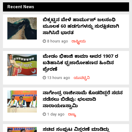
Recent News
ಬಿಕ್ಕಟ್ಟಿನ ವೇಳೆ ಹಾರ್ಮುಜ್ ಜಲಸಂಧಿ
ಮೂಲಕ 60 ಹಡಗುಗಳನ್ನು ಸುರಕ್ಷಿತವಾಗಿ
ಸಾಗಿಸಿದೆ ಭಾರತ
8 hours ago
ರಾಷ್ಟ್ರೀಯ
ಮೇಡಂ ಭಿಕಾಜಿ ಕಾಮಾ ಅವರ 1907 ರ
ಐತಿಹಾಸಿಕ ಧ್ವಜಾರೋಹಣದ ಹಿಂದಿನ
ಪ್ರೇರಣೆ
13 hours ago
ಯುವಧ್ವನಿ
ನಾಗೇಂದ್ರ ರಾಜೀನಾಮೆ ಕೊಡದಿದ್ದರೆ ಸದನ
ನಡೆಸಲು ಬಿಡೆವು: ಛಲವಾದಿ
ನಾರಾಯಣಸ್ವಾಮಿ
1 day ago
ರಾಜ್ಯ
ಸಚಿವ ಸಂಪುಟ ವಿಸ್ತರಣೆ ಮಾಡಿದ್ದು