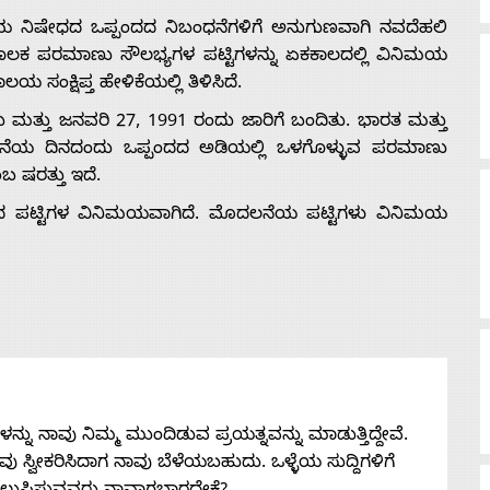
ಯ ನಿಷೇಧದ ಒಪ್ಪಂದದ ನಿಬಂಧನೆಗಳಿಗೆ ಅನುಗುಣವಾಗಿ ನವದೆಹಲಿ
 ಮೂಲಕ ಪರಮಾಣು ಸೌಲಭ್ಯಗಳ ಪಟ್ಟಿಗಳನ್ನು ಏಕಕಾಲದಲ್ಲಿ ವಿನಿಮಯ
ಂಕ್ಷಿಪ್ತ ಹೇಳಿಕೆಯಲ್ಲಿ ತಿಳಿಸಿದೆ.
ತು ಮತ್ತು ಜನವರಿ 27, 1991 ರಂದು ಜಾರಿಗೆ ಬಂದಿತು. ಭಾರತ ಮತ್ತು
ೊದಲನೆಯ ದಿನದಂದು ಒಪ್ಪಂದದ ಅಡಿಯಲ್ಲಿ ಒಳಗೊಳ್ಳುವ ಪರಮಾಣು
ಬ ಷರತ್ತು ಇದೆ.
ಪಟ್ಟಿಗಳ ವಿನಿಮಯವಾಗಿದೆ. ಮೊದಲನೆಯ ಪಟ್ಟಿಗಳು ವಿನಿಮಯ
ನು ನಾವು ನಿಮ್ಮ ಮುಂದಿಡುವ ಪ್ರಯತ್ನವನ್ನು ಮಾಡುತ್ತಿದ್ದೇವೆ.
 ನೀವು ಸ್ವೀಕರಿಸಿದಾಗ ನಾವು ಬೆಳೆಯಬಹುದು. ಒಳ್ಳೆಯ ಸುದ್ದಿಗಳಿಗೆ