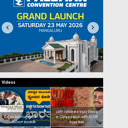
Videos
Lets celebrate Vijay Diwas
ವಿಶ್ವಗುರುವಾಗುತ್ತ ಭಾರತ – ಶ್ರೀ
in Conversation with Lt Cdr
ಸುನೀಲ್‌ ಕುಲಕರ್ಣಿ
Bijay Nair