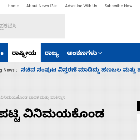
Home
About News13.in
Advertise With Us
Subscribe Now
e
ರಾಷ್ಟ್ರೀಯ
ರಾಜ್ಯ
ಅಂಕಣಗಳು
‘ಕಳೆದ 3-4 ವರ್ಷಗಳಲ್ಲಿ 40 ಲಷ್ಕರ್ ಸದಸ್ಯರನ್ನು ಸದ್ದಿ
g News :
 ವಿನಿಮಯಕೊಂಡ ಭಾರತ ಮತ್ತು ಪಾಕಿಸ್ತಾನ
ಪಟ್ಟಿ ವಿನಿಮಯಕೊಂಡ