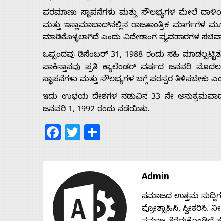
Us
ಪರಮಾಣು ಸ್ಥಾಪನೆಗಳು ಮತ್ತು ಸೌಲಭ್ಯಗಳ ಮೇಲೆ ದಾಳಿ
ಮತ್ತು ಇಸ್ಲಾಮಾಬಾದ್‌ನಲ್ಲಿನ ರಾಜತಾಂತ್ರಿಕ ಮಾರ್ಗಗಳ
ಮಾಡಿಕೊಳ್ಳಲಾಗಿದೆ ಎಂದು ವಿದೇಶಾಂಗ ವ್ಯವಹಾರಗಳ ಸಚಿವಾಲಯ ಸ
Advertise
ಒಪ್ಪಂದವು ಡಿಸೆಂಬರ್ 31, 1988 ರಂದು ಸಹಿ ಮಾಡಲ್ಪಟ್ಟಿ
ಪಾಕಿಸ್ತಾನವು ಪ್ರತಿ ಕ್ಯಾಲೆಂಡರ್ ವರ್ಷದ ಜನವರಿ ಮ
With
ಸ್ಥಾಪನೆಗಳು ಮತ್ತು ಸೌಲಭ್ಯಗಳ ಬಗ್ಗೆ ಪರಸ್ಪರ ತಿಳಿಸಬೇಕು ಎಂ
ಇದು ಉಭಯ ದೇಶಗಳ ನಡುವಿನ 33 ನೇ ಅನುಕ್ರಮವಾದ 
s
ಜನವರಿ 1, 1992 ರಂದು ನಡೆಯಿತು.
Facebook
Twitter
Share
Contact
Us
Admin
ಸಮಾಜದ ಉತ್ತಮ ಸುದ್ದಿಗಳನ್
ಪ್ರೋತ್ಸಾಹಿಸಿ, ಸ್ವೀಕರಿಸಿ.