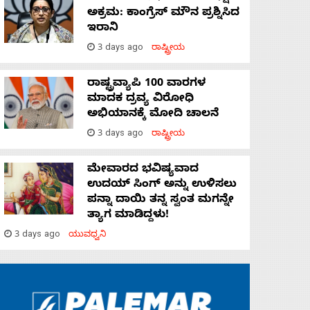
ಅಕ್ರಮ: ಕಾಂಗ್ರೆಸ್‌ ಮೌನ ಪ್ರಶ್ನಿಸಿದ
ಇರಾನಿ
3 days ago
ರಾಷ್ಟ್ರೀಯ
ರಾಷ್ಟ್ರವ್ಯಾಪಿ 100 ವಾರಗಳ
ಮಾದಕ ದ್ರವ್ಯ ವಿರೋಧಿ
ಅಭಿಯಾನಕ್ಕೆ ಮೋದಿ ಚಾಲನೆ
3 days ago
ರಾಷ್ಟ್ರೀಯ
ಮೇವಾರದ ಭವಿಷ್ಯವಾದ
ಉದಯ್ ಸಿಂಗ್ ಅನ್ನು ಉಳಿಸಲು
ಪನ್ನಾ ದಾಯಿ ತನ್ನ ಸ್ವಂತ ಮಗನ್ನೇ
ತ್ಯಾಗ ಮಾಡಿದ್ದಳು!
3 days ago
ಯುವಧ್ವನಿ