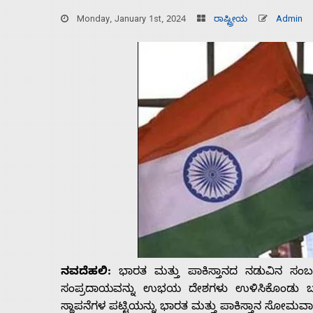
Monday, January 1st, 2024
ರಾಷ್ಟ್ರೀಯ
Admin
Home
ನವದೆಹಲಿ:
ಭಾರತ ಮತ್ತು ಪಾಕಿಸ್ತಾನದ ನಡುವಿನ ಸಂಬಂ
About
ಸಂಪ್ರದಾಯವನ್ನು ಉಭಯ ದೇಶಗಳು ಉಳಿಸಿಕೊಂಡು ಬಂ
ಸ್ಥಾಪನೆಗಳ ಪಟ್ಟಿಯನ್ನು ಭಾರತ ಮತ್ತು ಪಾಕಿಸ್ತಾನ ಸೋಮ