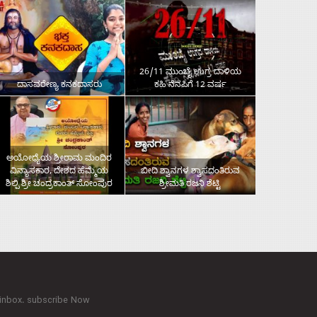
26/11 ಮುಂಬೈ ಉಗ್ರ ದಾಳಿಯ
ದಾಸವರೇಣ್ಯ ಕನಕದಾಸರು
ಕಹಿ ನೆನಪಿಗೆ 12 ವರ್ಷ
ಅಯೋಧ್ಯೆಯ ಶ್ರೀರಾಮ ಮಂದಿರ
ವಿನ್ಯಾಸಕಾರ, ದೇಶದ ಹೆಮ್ಮೆಯ
ಬೀದಿ ಶ್ವಾನಗಳ ಶ್ವಾಸದಂತಿರುವ
ಶಿಲ್ಪಿ ಶ್ರೀ ಚಂದ್ರಕಾಂತ್‌ ಸೋಂಪುರ
ಶ್ರೀಮತಿ ರಜನಿ ಶೆಟ್ಟಿ
 inbox. subscribe Now