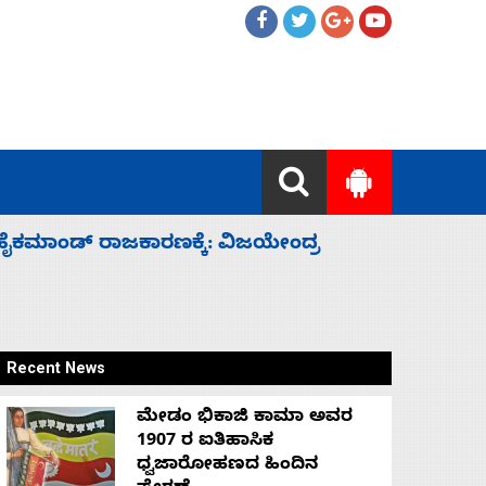
ಲ್ಲದೆ ಮುಗಿಸಿದೆ ಭಾರತ
ಕೆಂಪು ಸಮು
ರಕ್ಷಣೆ
Recent News
ಮೇಡಂ ಭಿಕಾಜಿ ಕಾಮಾ ಅವರ
1907 ರ ಐತಿಹಾಸಿಕ
ಧ್ವಜಾರೋಹಣದ ಹಿಂದಿನ