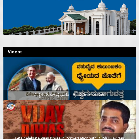
Videos
ವಿಶ್ವಗುರುವಾಗುತ್ತ ಭಾರತ – ಶ್ರೀ ಸುನೀಲ್‌ ಕುಲಕರ್ಣಿ