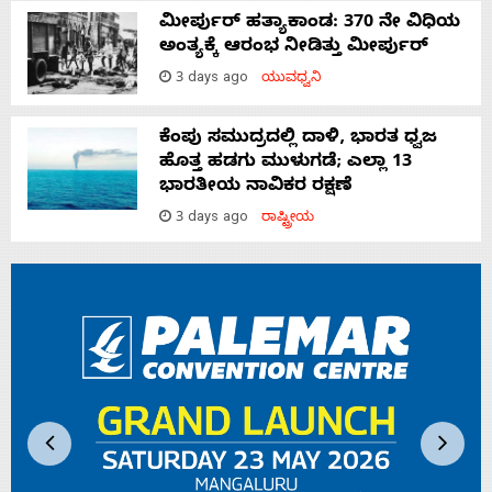
ಮೀರ್ಪುರ್ ಹತ್ಯಾಕಾಂಡ: 370 ನೇ ವಿಧಿಯ
ಅಂತ್ಯಕ್ಕೆ ಆರಂಭ ನೀಡಿತ್ತು ಮೀರ್ಪುರ್
3 days ago
ಯುವಧ್ವನಿ
ಕೆಂಪು ಸಮುದ್ರದಲ್ಲಿ ದಾಳಿ, ಭಾರತ ಧ್ವಜ
ಹೊತ್ತ ಹಡಗು ಮುಳುಗಡೆ; ಎಲ್ಲಾ 13
ಭಾರತೀಯ ನಾವಿಕರ ರಕ್ಷಣೆ
3 days ago
ರಾಷ್ಟ್ರೀಯ