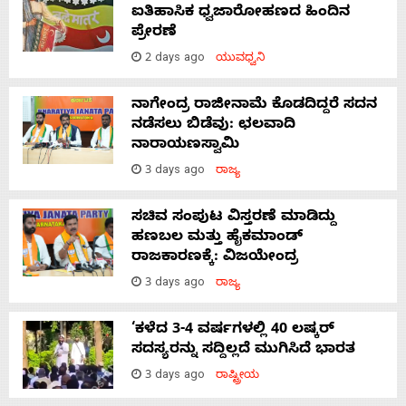
ಐತಿಹಾಸಿಕ ಧ್ವಜಾರೋಹಣದ ಹಿಂದಿನ
ಪ್ರೇರಣೆ
2 days ago
ಯುವಧ್ವನಿ
ನಾಗೇಂದ್ರ ರಾಜೀನಾಮೆ ಕೊಡದಿದ್ದರೆ ಸದನ
ನಡೆಸಲು ಬಿಡೆವು: ಛಲವಾದಿ
ನಾರಾಯಣಸ್ವಾಮಿ
3 days ago
ರಾಜ್ಯ
ಸಚಿವ ಸಂಪುಟ ವಿಸ್ತರಣೆ ಮಾಡಿದ್ದು
ಹಣಬಲ ಮತ್ತು ಹೈಕಮಾಂಡ್
ರಾಜಕಾರಣಕ್ಕೆ: ವಿಜಯೇಂದ್ರ
3 days ago
ರಾಜ್ಯ
‘ಕಳೆದ 3-4 ವರ್ಷಗಳಲ್ಲಿ 40 ಲಷ್ಕರ್
ಸದಸ್ಯರನ್ನು ಸದ್ದಿಲ್ಲದೆ ಮುಗಿಸಿದೆ ಭಾರತ
3 days ago
ರಾಷ್ಟ್ರೀಯ