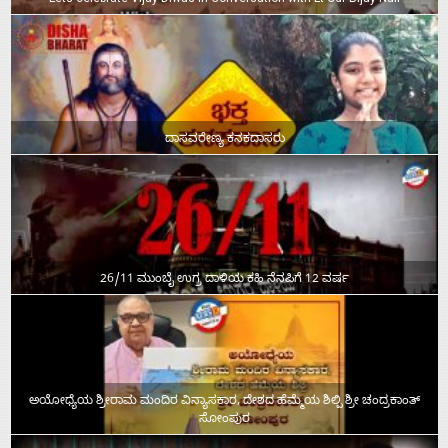
Lets celebrate Vijay Diwas in Conversation with Lt Cdr Bijay Nair
ದಾಸವರೇಣ್ಯ ಕನಕದಾಸರು
26/11 ಮುಂಬೈ ಉಗ್ರ ದಾಳಿಯ ಕಹಿ ನೆನಪಿಗೆ 12 ವರ್ಷ
ಅಯೋಧ್ಯೆಯ ಶ್ರೀರಾಮ ಮಂದಿರ ವಿನ್ಯಾಸಕಾರ, ದೇಶದ ಹೆಮ್ಮೆಯ ಶಿಲ್ಪಿ ಶ್ರೀ ಚಂದ್ರಕಾಂತ್‌
ಸೋಂಪುರ