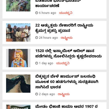
ಐತಿಹಾಸಿಕ ಭಾರತ-ಭೂತಾನ್
ಕಾರ್ಯಾಚರಣೆ
6 hours ago
ಯುವಧ್ವನಿ
22 ಅತ್ಯುತ್ತಮ ನೇಕಾರರಿಗೆ ರಾಷ್ಟ್ರೀಯ
ಕೈಮಗ್ಗ ಪ್ರಶಸ್ತಿ ಪ್ರದಾನ
24 hours ago
ರಾಷ್ಟ್ರೀಯ
1520 ರಲ್ಲಿ ಇಸ್ಮಾಯಿಲ್ ಆದಿಲ್ ಷಾನ
ಪಡೆಗಳನ್ನು ಸೋಲಿಸಿದ್ದರು ಕೃಷ್ಣದೇವರಾಯ
1 day ago
ಯುವಧ್ವನಿ
ಬಿಕ್ಕಟ್ಟಿನ ವೇಳೆ ಹಾರ್ಮುಜ್ ಜಲಸಂಧಿ
ಮೂಲಕ 60 ಹಡಗುಗಳನ್ನು ಸುರಕ್ಷಿತವಾಗಿ
ಸಾಗಿಸಿದೆ ಭಾರತ
2 days ago
ರಾಷ್ಟ್ರೀಯ
ಮೇಡಂ ಭಿಕಾಜಿ ಕಾಮಾ ಅವರ 1907 ರ