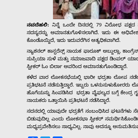
Us
ನವದೆಹಲಿ:
ನಿನ್ನೆ ಒಂದೇ ದಿನದಲ್ಲಿ 79 ವಿರೋಧ ಪಕ್ಷ
Advertise
ಸದಸ್ಯರನ್ನು ಅಮಾನತುಗೊಳಿಸಲಾಗಿದೆ. ಇದು ಈ ಅಧಿವೇಶನ
ಕೊಂಡೊಯ್ದಿದೆ, ಇದು ಇದುವರೆಗಿನ ಅತ್ಯಧಿಕವಾಗಿದೆ.
With
ನ್ಯಾಶನಲ್ ಕಾನ್ಫರೆನ್ಸ್ ನಾಯಕ ಫಾರೂಕ್ ಅಬ್ದುಲ್ಲಾ, ಕಾಂಗ
ಸುಪ್ರಿಯಾ ಸುಳೆ ಮತ್ತು ಸಮಾಜವಾದಿ ಪಕ್ಷದ ಡಿಂಪಲ್ ಯಾದ
s
ಸ್ಪೀಕರ್ ಓಂ ಬಿರ್ಲಾ ಅವರಿಂದ ಅಮಾನತುಗೊಂಡಿದ್ದಾರೆ.
ಕಳೆದ ವಾರ ಲೋಕಸಭೆಯಲ್ಲಿ ಭಾರೀ ಭದ್ರತಾ ಲೋಪ ನಡೆದ
Contact
ಪ್ರತಿಭಟನೆ ನಡೆಸುತ್ತಿದ್ದಾರೆ. ಇಬ್ಬರು ಒಳನುಸುಳುಕೋರರು ಲೋಕ
ಹೊಗೆಯನ್ನು ಸಿಂಪಡಿಸಿದ ಭದ್ರತಾ ವೈಫಲ್ಯದ ಬಗ್ಗೆ ಕೇಂದ್ರ 
ನಾಯಕರು ಒತ್ತಾಯಿಸಿ ಪ್ರತಿಭಟನೆ ನಡೆಸಿದ್ದಾರೆ.
Us
ಸದನದಲ್ಲಿ ಯಾವುದೇ ಭದ್ರತೆಗೆ ಸಂಬಂಧಿಸಿದ ಘಟನೆಗಳು ಸೆಕ್ರೆ
ಬಿಡುವುದಿಲ್ಲ ಎಂದು ಲೋಕಸಭಾ ಸ್ಪೀಕರ್ ಸಮರ್ಥಿಸಿಕೊಂಡಿ
ಮಧ್ಯಪ್ರವೇಶಿಸಲು ಸಾಧ್ಯವಿಲ್ಲ. ನಾವು ಅದನ್ನೂ ಅನುಮತಿಸುವುದ