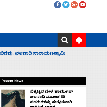
ಹೈಕಮಾಂಡ್ ರಾಜಕಾರಣಕ್ಕೆ: ವಿಜಯೇಂದ್ರ
‘ಕಳೆದ 3-4 
Recent News
ಬಿಕ್ಕಟ್ಟಿನ ವೇಳೆ ಹಾರ್ಮುಜ್
ಜಲಸಂಧಿ ಮೂಲಕ 60
ಹಡಗುಗಳನ್ನು ಸುರಕ್ಷಿತವಾಗಿ