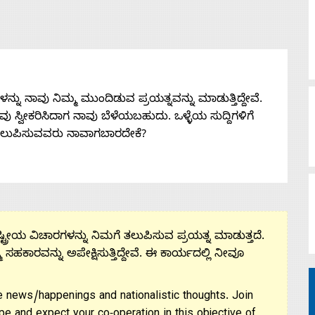
ನು ನಾವು ನಿಮ್ಮ ಮುಂದಿಡುವ ಪ್ರಯತ್ನವನ್ನು ಮಾಡುತ್ತಿದ್ದೇವೆ.
 ನೀವು ಸ್ವೀಕರಿಸಿದಾಗ ನಾವು ಬೆಳೆಯಬಹುದು. ಒಳ್ಳೆಯ ಸುದ್ದಿಗಳಿಗೆ
ತಲುಪಿಸುವವರು ನಾವಾಗಬಾರದೇಕೆ?
ಟ್ರೀಯ ವಿಚಾರಗಳನ್ನು ನಿಮಗೆ ತಲುಪಿಸುವ ಪ್ರಯತ್ನ ಮಾಡುತ್ತದೆ.
ಮ ಸಹಕಾರವನ್ನು ಅಪೇಕ್ಷಿಸುತ್ತಿದ್ದೇವೆ. ಈ ಕಾರ್ಯದಲ್ಲಿ ನೀವೂ
 news/happenings and nationalistic thoughts. Join