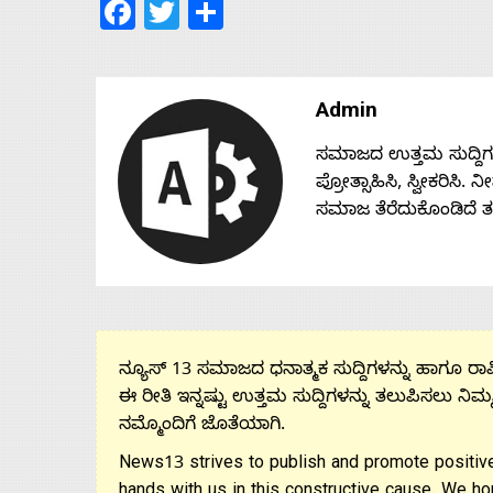
Facebook
Twitter
Share
Admin
ಸಮಾಜದ ಉತ್ತಮ ಸುದ್ದಿಗಳನ್
ಪ್ರೋತ್ಸಾಹಿಸಿ, ಸ್ವೀಕರಿಸಿ.
ಸಮಾಜ ತೆರೆದುಕೊಂಡಿದೆ 
ನ್ಯೂಸ್ 13 ಸಮಾಜದ ಧನಾತ್ಮಕ ಸುದ್ದಿಗಳನ್ನು ಹಾಗೂ ರಾಷ್
ಈ ರೀತಿ ಇನ್ನಷ್ಟು ಉತ್ತಮ ಸುದ್ದಿಗಳನ್ನು ತಲುಪಿಸಲು ನಿಮ್
ನಮ್ಮೊಂದಿಗೆ ಜೊತೆಯಾಗಿ.
News13 strives to publish and promote positive