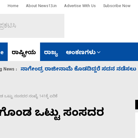
Home
About News13.in
Advertise With Us
Subscribe Now
e
ರಾಷ್ಟ್ರೀಯ
ರಾಜ್ಯ
ಅಂಕಣಗಳು
ಸಚಿವ ಸಂಪುಟ ವಿಸ್ತರಣೆ ಮಾಡಿದ್ದು ಹಣಬಲ ಮತ್ತು 
g News :
ಟ್ಟು ಸಂಸದರ ಸಂಖ್ಯೆ 141ಕ್ಕೆ ಏರಿಕೆ
ುಗೊಂಡ ಒಟ್ಟು ಸಂಸದರ