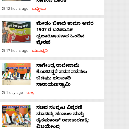
ಸಾಗಿಸಿದೆ ಭಾರತ
12 hours ago
ರಾಷ್ಟ್ರೀಯ
ಮೇಡಂ ಭಿಕಾಜಿ ಕಾಮಾ ಅವರ
1907 ರ ಐತಿಹಾಸಿಕ
ಧ್ವಜಾರೋಹಣದ ಹಿಂದಿನ
ಪ್ರೇರಣೆ
17 hours ago
ಯುವಧ್ವನಿ
ನಾಗೇಂದ್ರ ರಾಜೀನಾಮೆ
ಕೊಡದಿದ್ದರೆ ಸದನ ನಡೆಸಲು
ಬಿಡೆವು: ಛಲವಾದಿ
ನಾರಾಯಣಸ್ವಾಮಿ
1 day ago
ರಾಜ್ಯ
ಸಚಿವ ಸಂಪುಟ ವಿಸ್ತರಣೆ
ಮಾಡಿದ್ದು ಹಣಬಲ ಮತ್ತು
ಹೈಕಮಾಂಡ್ ರಾಜಕಾರಣಕ್ಕೆ:
ವಿಜಯೇಂದ್ರ