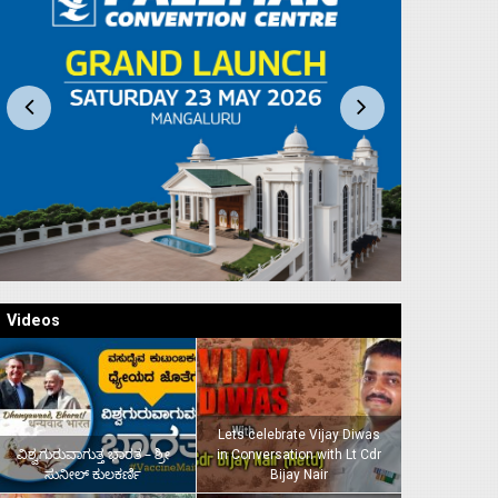
Videos
Lets celebrate Vijay Diwas
ವಿಶ್ವಗುರುವಾಗುತ್ತ ಭಾರತ – ಶ್ರೀ
in Conversation with Lt Cdr
ಸುನೀಲ್‌ ಕುಲಕರ್ಣಿ
Bijay Nair