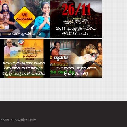
26/11 ಮುಂಬೈ ಉಗ್ರ ದಾಳಿಯ
ದಾಸವರೇಣ್ಯ ಕನಕದಾಸರು
ಕಹಿ ನೆನಪಿಗೆ 12 ವರ್ಷ
ಅಯೋಧ್ಯೆಯ ಶ್ರೀರಾಮ ಮಂದಿರ
ವಿನ್ಯಾಸಕಾರ, ದೇಶದ ಹೆಮ್ಮೆಯ
ಬೀದಿ ಶ್ವಾನಗಳ ಶ್ವಾಸದಂತಿರುವ
ಶಿಲ್ಪಿ ಶ್ರೀ ಚಂದ್ರಕಾಂತ್‌ ಸೋಂಪುರ
ಶ್ರೀಮತಿ ರಜನಿ ಶೆಟ್ಟಿ
 inbox. subscribe Now