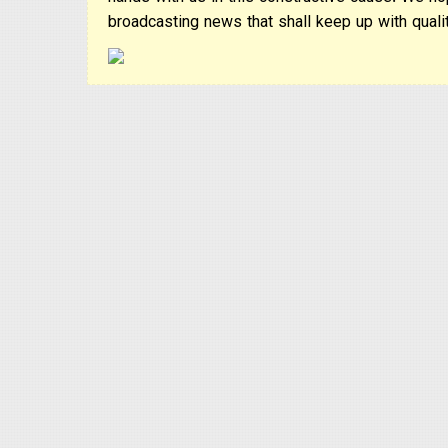
hands with us in this constructive cause. We ho
broadcasting news that shall keep up with qualit