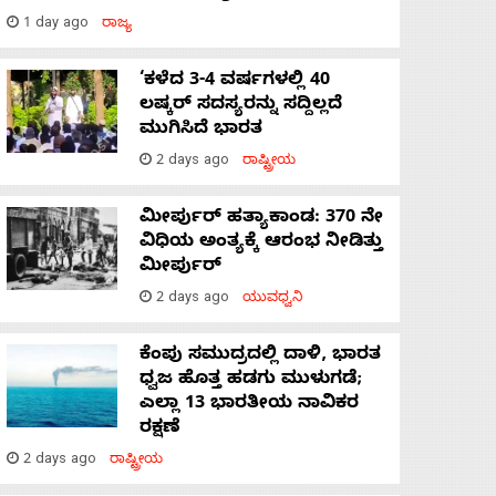
1 day ago
ರಾಜ್ಯ
‘ಕಳೆದ 3-4 ವರ್ಷಗಳಲ್ಲಿ 40
ಲಷ್ಕರ್ ಸದಸ್ಯರನ್ನು ಸದ್ದಿಲ್ಲದೆ
ಮುಗಿಸಿದೆ ಭಾರತ
2 days ago
ರಾಷ್ಟ್ರೀಯ
ಮೀರ್ಪುರ್ ಹತ್ಯಾಕಾಂಡ: 370 ನೇ
ವಿಧಿಯ ಅಂತ್ಯಕ್ಕೆ ಆರಂಭ ನೀಡಿತ್ತು
ಮೀರ್ಪುರ್
2 days ago
ಯುವಧ್ವನಿ
ಕೆಂಪು ಸಮುದ್ರದಲ್ಲಿ ದಾಳಿ, ಭಾರತ
ಧ್ವಜ ಹೊತ್ತ ಹಡಗು ಮುಳುಗಡೆ;
ಎಲ್ಲಾ 13 ಭಾರತೀಯ ನಾವಿಕರ
ರಕ್ಷಣೆ
2 days ago
ರಾಷ್ಟ್ರೀಯ