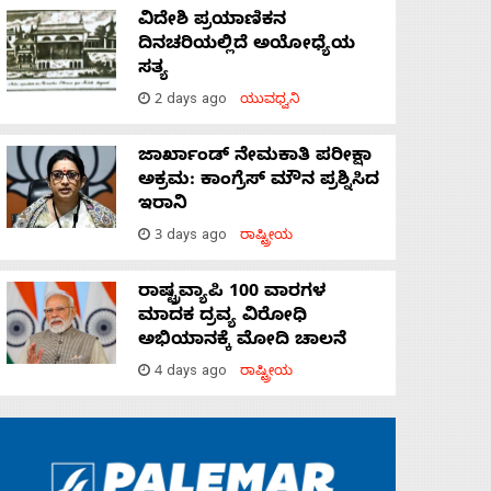
ವಿದೇಶಿ ಪ್ರಯಾಣಿಕನ
ದಿನಚರಿಯಲ್ಲಿದೆ ಅಯೋಧ್ಯೆಯ
ಸತ್ಯ
2 days ago
ಯುವಧ್ವನಿ
ಜಾರ್ಖಾಂಡ್‌ ನೇಮಕಾತಿ ಪರೀಕ್ಷಾ
ಅಕ್ರಮ: ಕಾಂಗ್ರೆಸ್‌ ಮೌನ ಪ್ರಶ್ನಿಸಿದ
ಇರಾನಿ
3 days ago
ರಾಷ್ಟ್ರೀಯ
ರಾಷ್ಟ್ರವ್ಯಾಪಿ 100 ವಾರಗಳ
ಮಾದಕ ದ್ರವ್ಯ ವಿರೋಧಿ
ಅಭಿಯಾನಕ್ಕೆ ಮೋದಿ ಚಾಲನೆ
4 days ago
ರಾಷ್ಟ್ರೀಯ