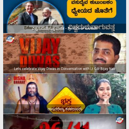
ವಿಶ್ವಗುರುವಾಗುತ್ತ ಭಾರತ – ಶ್ರೀ ಸುನೀಲ್‌ ಕುಲಕರ್ಣಿ
Lets celebrate Vijay Diwas in Conversation with Lt Cdr Bijay Nair
ದಾಸವರೇಣ್ಯ ಕನಕದಾಸರು