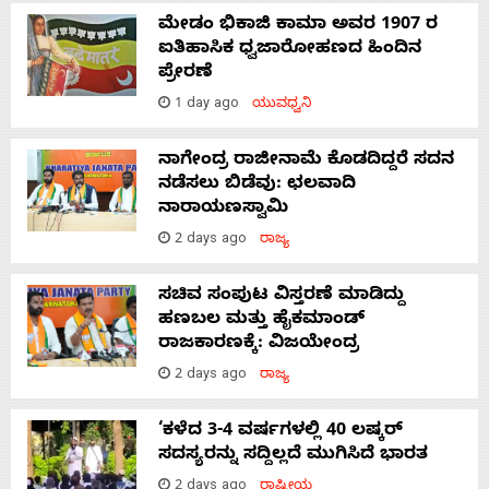
ಮೇಡಂ ಭಿಕಾಜಿ ಕಾಮಾ ಅವರ 1907 ರ
ಐತಿಹಾಸಿಕ ಧ್ವಜಾರೋಹಣದ ಹಿಂದಿನ
ಪ್ರೇರಣೆ
1 day ago
ಯುವಧ್ವನಿ
ನಾಗೇಂದ್ರ ರಾಜೀನಾಮೆ ಕೊಡದಿದ್ದರೆ ಸದನ
ನಡೆಸಲು ಬಿಡೆವು: ಛಲವಾದಿ
ನಾರಾಯಣಸ್ವಾಮಿ
2 days ago
ರಾಜ್ಯ
ಸಚಿವ ಸಂಪುಟ ವಿಸ್ತರಣೆ ಮಾಡಿದ್ದು
ಹಣಬಲ ಮತ್ತು ಹೈಕಮಾಂಡ್
ರಾಜಕಾರಣಕ್ಕೆ: ವಿಜಯೇಂದ್ರ
2 days ago
ರಾಜ್ಯ
‘ಕಳೆದ 3-4 ವರ್ಷಗಳಲ್ಲಿ 40 ಲಷ್ಕರ್
ಸದಸ್ಯರನ್ನು ಸದ್ದಿಲ್ಲದೆ ಮುಗಿಸಿದೆ ಭಾರತ
2 days ago
ರಾಷ್ಟ್ರೀಯ