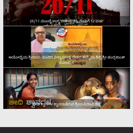
26/11 ಮುಂಬೈ ಉಗ್ರ ದಾಳಿಯ ಕಹಿ ನೆನಪಿಗೆ 12 ವರ್ಷ
ಅಯೋಧ್ಯೆಯ ಶ್ರೀರಾಮ ಮಂದಿರ ವಿನ್ಯಾಸಕಾರ, ದೇಶದ ಹೆಮ್ಮೆಯ ಶಿಲ್ಪಿ ಶ್ರೀ ಚಂದ್ರಕಾಂತ್‌
ಸೋಂಪುರ
ಬೀದಿ ಶ್ವಾನಗಳ ಶ್ವಾಸದಂತಿರುವ ಶ್ರೀಮತಿ ರಜನಿ ಶೆಟ್ಟಿ