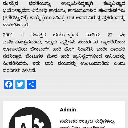
ಸಂಸತ್ತಿನ ಭದ್ರತೆಯನ್ನು ಉಲ್ಲಂಘಿಸಿದ್ದಕ್ಕಾಗಿ ಕಟ್ಟುನಿಟ್ಟಾದ
ಭಯೋತ್ಪಾದನಾ-ವಿರೋಧಿ ಕಾನೂನು, ಕಾನೂನುಬಾಹಿರ ಚಟುವಟಿಕೆಗಳು
Home
(ತಡೆಗಟ್ಟುವಿಕೆ) ಕಾಯ್ದೆ (ಯುಎಪಿಎ) ಅಡಿ ಅವರ ವಿರುದ್ಧ ಪ್ರಕರಣವನ್ನು
ದಾಖಲಿಸಿದ್ದಾರೆ.
2001 ರ ಸಂಸತ್ತಿನ ಭಯೋತ್ಪಾದಕ ದಾಳಿಯ 22 ನೇ
About
ವಾರ್ಷಿಕೋತ್ಸವದಂದು, ಇಬ್ಬರು ವ್ಯಕ್ತಿಗಳು ಸಂದರ್ಶಕರ ಗ್ಯಾಲರಿಯಿಂದ
ಲೋಕಸಭೆಯ ಚೇಂಬರ್‌ಗೆ ಹಾರಿ ಹೊಗೆ ಸಿಂಪಡಿಸಿ ಭಾರೀ ದಾಂಧಲೆ
Us
ನಡೆಸಿದ್ದಾರೆ. ಬೆಂಚುಗಳ ಮೇಲೆ ಹಾರಿ ಕ್ಯಾನಿಸ್ಟರ್‌ಗಳಿಂದ ಅನಿಲವನ್ನು
ಸಿಂಪಡಿಸಿದರು, ಇದು ಭಾರಿ ಭಯವನ್ನು ಉಂಟುಮಾಡಿತು ಎಂದು
ವರದಿಗಳು ತಿಳಿಸಿವೆ.
Advertise
Facebook
Twitter
Share
With
s
Admin
ಸಮಾಜದ ಉತ್ತಮ ಸುದ್ದಿಗಳನ್ನು