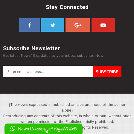
Stay Connected
Subscribe Newsletter
Get latest News13 updates to your inbox. subscribe Now
(The views expressed in published articles are those of the author
alone)
Reproducing any contents of this website, in whole or part, without prior
written permission of the Publisher strictly prohibited.
Copyright :© 2013 News13. All Rights Reserved.
News13 ವಾಟ್ಸ್ಯಾಪ್‌ ಗ್ರೂಪ್‌ಗೆ ಸೇರಿ