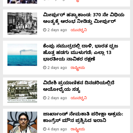
ಮೀರ್ಪುರ್ ಹತ್ಯಾಕಾಂಡ: 370 ನೇ ವಿಧಿಯ
ಅಂತ್ಯಕ್ಕೆ ಆರಂಭ ನೀಡಿತ್ತು ಮೀರ್ಪುರ್
2 days ago
ಯುವಧ್ವನಿ
ಕೆಂಪು ಸಮುದ್ರದಲ್ಲಿ ದಾಳಿ, ಭಾರತ ಧ್ವಜ
ಹೊತ್ತ ಹಡಗು ಮುಳುಗಡೆ; ಎಲ್ಲಾ 13
ಭಾರತೀಯ ನಾವಿಕರ ರಕ್ಷಣೆ
2 days ago
ರಾಷ್ಟ್ರೀಯ
ವಿದೇಶಿ ಪ್ರಯಾಣಿಕನ ದಿನಚರಿಯಲ್ಲಿದೆ
ಅಯೋಧ್ಯೆಯ ಸತ್ಯ
2 days ago
ಯುವಧ್ವನಿ
ಜಾರ್ಖಾಂಡ್‌ ನೇಮಕಾತಿ ಪರೀಕ್ಷಾ ಅಕ್ರಮ:
ಕಾಂಗ್ರೆಸ್‌ ಮೌನ ಪ್ರಶ್ನಿಸಿದ ಇರಾನಿ
4 days ago
ರಾಷ್ಟ್ರೀಯ