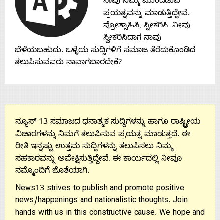
Contact
ನಾವು ನಿಮ್ಮ ಮುಂದಿಡುವ
ಪ್ರಯತ್ನವನ್ನು ಮಾಡುತ್ತಿದ್ದೇವೆ.
ಪ್ರೋತ್ಸಾಹಿಸಿ, ಸ್ವೀಕರಿಸಿ. ನೀವು
Us
ಸ್ವೀಕರಿಸಿದಾಗ ನಾವು
ಬೆಳೆಯಬಹುದು. ಒಳ್ಳೆಯ ಸುದ್ದಿಗಳಿಗೆ ಸಮಾಜ ತೆರೆದುಕೊಂಡಿದೆ
ತಲುಪಿಸುವವರು ನಾವಾಗಬಾರದೇಕೆ?
ನ್ಯೂಸ್ 13 ಸಮಾಜದ ಧನಾತ್ಮಕ ಸುದ್ದಿಗಳನ್ನು ಹಾಗೂ ರಾಷ್ಟ್ರೀಯ
ವಿಚಾರಗಳನ್ನು ನಿಮಗೆ ತಲುಪಿಸುವ ಪ್ರಯತ್ನ ಮಾಡುತ್ತದೆ. ಈ
ರೀತಿ ಇನ್ನಷ್ಟು ಉತ್ತಮ ಸುದ್ದಿಗಳನ್ನು ತಲುಪಿಸಲು ನಿಮ್ಮ
ಸಹಕಾರವನ್ನು ಅಪೇಕ್ಷಿಸುತ್ತಿದ್ದೇವೆ. ಈ ಕಾರ್ಯದಲ್ಲಿ ನೀವೂ
ನಮ್ಮೊಂದಿಗೆ ಜೊತೆಯಾಗಿ.
News13 strives to publish and promote positive
news/happenings and nationalistic thoughts. Join
hands with us in this constructive cause. We hope and