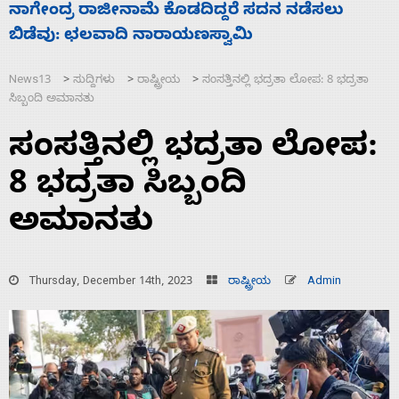
ಸಚಿವ ಸಂಪುಟ ವಿಸ್ತರಣೆ ಮಾಡಿದ್ದು ಹಣಬಲ ಮತ್ತು
ಹೈಕಮಾಂಡ್ ರಾಜಕಾರಣಕ್ಕೆ: ವಿಜಯೇಂದ್ರ
News13
ಸುದ್ದಿಗಳು
ರಾಷ್ಟ್ರೀಯ
ಸಂಸತ್ತಿನಲ್ಲಿ ಭದ್ರತಾ ಲೋಪ: 8 ಭದ್ರತಾ
>
>
>
ಸಿಬ್ಬಂದಿ ಅಮಾನತು
ಸಂಸತ್ತಿನಲ್ಲಿ ಭದ್ರತಾ ಲೋಪ:
8 ಭದ್ರತಾ ಸಿಬ್ಬಂದಿ
ಅಮಾನತು
Thursday, December 14th, 2023
ರಾಷ್ಟ್ರೀಯ
Admin