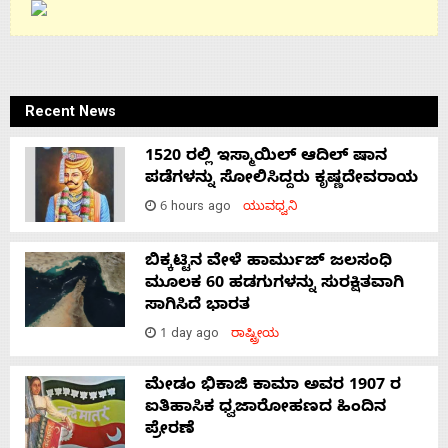
Recent News
1520 ರಲ್ಲಿ ಇಸ್ಮಾಯಿಲ್ ಆದಿಲ್ ಷಾನ
ಪಡೆಗಳನ್ನು ಸೋಲಿಸಿದ್ದರು ಕೃಷ್ಣದೇವರಾಯ
6 hours ago
ಯುವಧ್ವನಿ
ಬಿಕ್ಕಟ್ಟಿನ ವೇಳೆ ಹಾರ್ಮುಜ್ ಜಲಸಂಧಿ
ಮೂಲಕ 60 ಹಡಗುಗಳನ್ನು ಸುರಕ್ಷಿತವಾಗಿ
ಸಾಗಿಸಿದೆ ಭಾರತ
1 day ago
ರಾಷ್ಟ್ರೀಯ
ಮೇಡಂ ಭಿಕಾಜಿ ಕಾಮಾ ಅವರ 1907 ರ
ಐತಿಹಾಸಿಕ ಧ್ವಜಾರೋಹಣದ ಹಿಂದಿನ
ಪ್ರೇರಣೆ