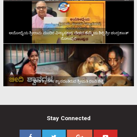
ಅಯೋಧ್ಯೆಯ ಶ್ರೀರಾಮ ಮಂದಿರ ವಿನ್ಯಾಸಕಾರ, ದೇಶದ ಹೆಮ್ಮೆಯ ಶಿಲ್ಪಿ ಶ್ರೀ ಚಂದ್ರಕಾಂತ್‌
ಸೋಂಪುರ
ಬೀದಿ ಶ್ವಾನಗಳ ಶ್ವಾಸದಂತಿರುವ ಶ್ರೀಮತಿ ರಜನಿ ಶೆಟ್ಟಿ
Stay Connected