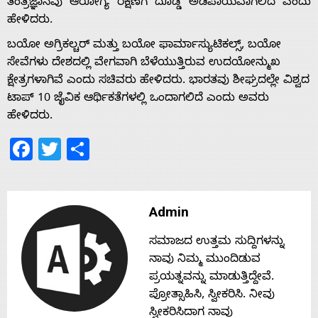
ತಂತ್ರಜ್ಞಾನವು ಆರೋಗ್ಯ ರಕ್ಷಣೆಗೆ ದೊಡ್ಡ ಅಡಿಪಾಯವಾಗಲಿದೆ ಎಂದು
ಹೇಳಿದರು.
Home
ಬಯೋ ಅಗ್ರಿಕಲ್ಚರ್ ಮತ್ತು ಬಯೋ ಫಾರ್ಮಾಸ್ಯುಟಿಕಲ್ಸ್, ಬಯೋ
ಸೇವೆಗಳು ದೇಶದಲ್ಲಿ ವೇಗವಾಗಿ ಬೆಳೆಯುತ್ತಿರುವ ಉದಯೋನ್ಮುಖ
About
ಕ್ಷೇತ್ರಗಳಾಗಿವೆ ಎಂದು ಸಚಿವರು ಹೇಳಿದರು. ಭಾರತವು ಶೀಘ್ರದಲ್ಲೇ ವಿಶ್ವದ
ಟಾಪ್ 10 ಜೈವಿಕ ಆರ್ಥಿಕತೆಗಳಲ್ಲಿ ಒಂದಾಗಲಿದೆ ಎಂದು ಅವರು
ಹೇಳಿದರು.
Us
Facebook
Twitter
Share
Advertise
With
Admin
ಸಮಾಜದ ಉತ್ತಮ ಸುದ್ದಿಗಳನ್ನು
s
ನಾವು ನಿಮ್ಮ ಮುಂದಿಡುವ
ಪ್ರಯತ್ನವನ್ನು ಮಾಡುತ್ತಿದ್ದೇವೆ.
ಪ್ರೋತ್ಸಾಹಿಸಿ, ಸ್ವೀಕರಿಸಿ. ನೀವು
Contact
ಸ್ವೀಕರಿಸಿದಾಗ ನಾವು