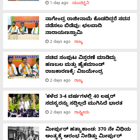
1 day ago
ಯುವಧ್ವನಿ
ನಾಗೇಂದ್ರ ರಾಜೀನಾಮೆ ಕೊಡದಿದ್ದರೆ ಸದನ
ನಡೆಸಲು ಬಿಡೆವು: ಛಲವಾದಿ
ನಾರಾಯಣಸ್ವಾಮಿ
2 days ago
ರಾಜ್ಯ
ಸಚಿವ ಸಂಪುಟ ವಿಸ್ತರಣೆ ಮಾಡಿದ್ದು
ಹಣಬಲ ಮತ್ತು ಹೈಕಮಾಂಡ್
ರಾಜಕಾರಣಕ್ಕೆ: ವಿಜಯೇಂದ್ರ
2 days ago
ರಾಜ್ಯ
‘ಕಳೆದ 3-4 ವರ್ಷಗಳಲ್ಲಿ 40 ಲಷ್ಕರ್
ಸದಸ್ಯರನ್ನು ಸದ್ದಿಲ್ಲದೆ ಮುಗಿಸಿದೆ ಭಾರತ
2 days ago
ರಾಷ್ಟ್ರೀಯ
ಮೀರ್ಪುರ್ ಹತ್ಯಾಕಾಂಡ: 370 ನೇ ವಿಧಿಯ
ಅಂತ್ಯಕ್ಕೆ ಆರಂಭ ನೀಡಿತ್ತು ಮೀರ್ಪುರ್