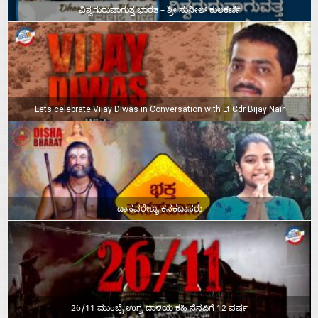
ವಿಶ್ವಗುರುವಾಗುತ್ತ ಭಾರತ – ಶ್ರೀ ಸುನೀಲ್‌ ಕುಲಕರ್ಣಿ
Lets celebrate Vijay Diwas in Conversation with Lt Cdr Bijay Nair
ದಾಸವರೇಣ್ಯ ಕನಕದಾಸರು
26/11 ಮುಂಬೈ ಉಗ್ರ ದಾಳಿಯ ಕಹಿ ನೆನಪಿಗೆ 12 ವರ್ಷ