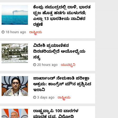
ಕೆಂಪು ಸಮುದ್ರದಲ್ಲಿ ದಾಳಿ, ಭಾರತ
ಧ್ವಜ ಹೊತ್ತ ಹಡಗು ಮುಳುಗಡೆ;
ಎಲ್ಲಾ 13 ಭಾರತೀಯ ನಾವಿಕರ
ರಕ್ಷಣೆ
18 hours ago
ರಾಷ್ಟ್ರೀಯ
ವಿದೇಶಿ ಪ್ರಯಾಣಿಕನ
ದಿನಚರಿಯಲ್ಲಿದೆ ಅಯೋಧ್ಯೆಯ
ಸತ್ಯ
20 hours ago
ಯುವಧ್ವನಿ
ಜಾರ್ಖಾಂಡ್‌ ನೇಮಕಾತಿ ಪರೀಕ್ಷಾ
ಅಕ್ರಮ: ಕಾಂಗ್ರೆಸ್‌ ಮೌನ ಪ್ರಶ್ನಿಸಿದ
ಇರಾನಿ
3 days ago
ರಾಷ್ಟ್ರೀಯ
ರಾಷ್ಟ್ರವ್ಯಾಪಿ 100 ವಾರಗಳ
ಮಾದಕ ದ್ರವ್ಯ ವಿರೋಧಿ