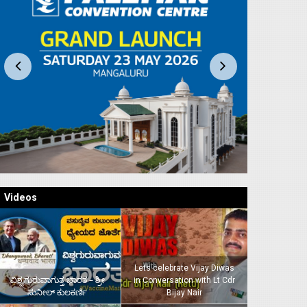
Videos
Lets celebrate Vijay Diwas
ವಿಶ್ವಗುರುವಾಗುತ್ತ ಭಾರತ – ಶ್ರೀ
in Conversation with Lt Cdr
ಸುನೀಲ್‌ ಕುಲಕರ್ಣಿ
Bijay Nair