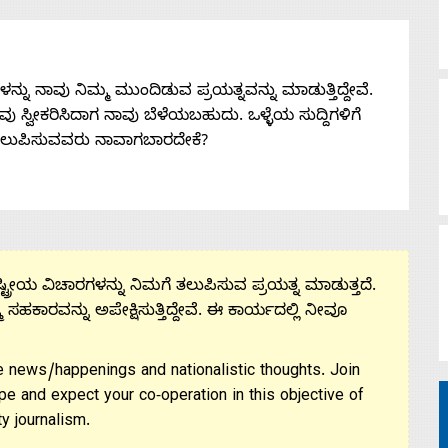
ನು ನಾವು ನಿಮ್ಮ ಮುಂದಿಡುವ ಪ್ರಯತ್ನವನ್ನು ಮಾಡುತ್ತಿದ್ದೇವೆ.
 ನೀವು ಸ್ವೀಕರಿಸಿದಾಗ ನಾವು ಬೆಳೆಯಬಹುದು. ಒಳ್ಳೆಯ ಸುದ್ದಿಗಳಿಗೆ
ತಲುಪಿಸುವವರು ನಾವಾಗಬಾರದೇಕೆ?
ಟ್ರೀಯ ವಿಚಾರಗಳನ್ನು ನಿಮಗೆ ತಲುಪಿಸುವ ಪ್ರಯತ್ನ ಮಾಡುತ್ತದೆ.
ಮ ಸಹಕಾರವನ್ನು ಅಪೇಕ್ಷಿಸುತ್ತಿದ್ದೇವೆ. ಈ ಕಾರ್ಯದಲ್ಲಿ ನೀವೂ
 news/happenings and nationalistic thoughts. Join
pe and expect your co-operation in this objective of
y journalism.