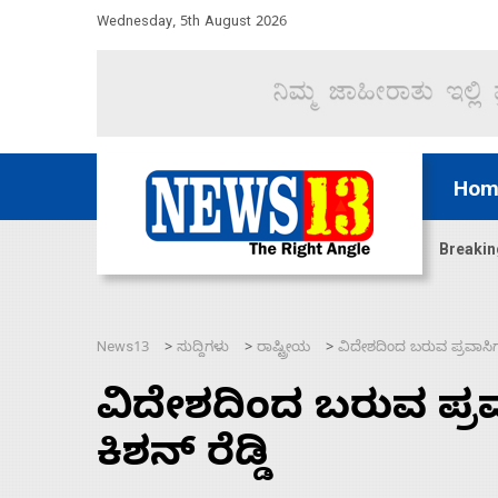
Wednesday, 5th August 2026
Hom
ರ್ ಸದಸ್ಯರನ್ನು ಸದ್ದಿಲ್ಲದೆ ಮುಗಿಸಿದೆ ಭಾರತ
Breakin
News13
ಸುದ್ದಿಗಳು
ರಾಷ್ಟ್ರೀಯ
ವಿದೇಶದಿಂದ ಬರುವ ಪ್ರವಾಸಿಗರ ಸಂ
>
>
>
ವಿದೇಶದಿಂದ ಬರುವ ಪ್ರವಾಸ
ಕಿಶನ್ ರೆಡ್ಡಿ