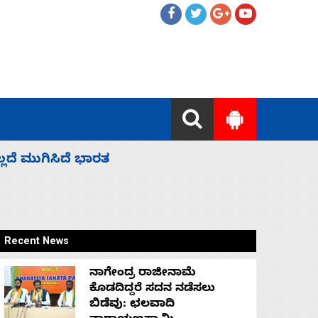
ಡಗು ಮುಳುಗಡೆ; ಎಲ್ಲಾ 13 ಭಾರತೀಯ ನಾವಿಕರ
ಜಾರ್ಖಾಂಡ್‌
Recent News
ನಾಗೇಂದ್ರ ರಾಜೀನಾಮೆ
ಕೊಡದಿದ್ದರೆ ಸದನ ನಡೆಸಲು
ಬಿಡೆವು: ಛಲವಾದಿ