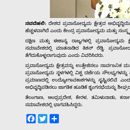
Us
ನವದೆಹಲಿ:
ದೇಶದ ಪ್ರವಾಸೋದ್ಯಮ ಕ್ಷೇತ್ರದ ಅಭಿವೃದ್ಧಿಯಿಂ
Advertise
ಹೆಚ್ಚಳವಾಗಿದೆ ಎಂದು ಕೇಂದ್ರ ಪ್ರವಾಸೋದ್ಯಮ ಮತ್ತು ಸಂಸ್ಕೃತಿ ಸ
With
ದಕ್ಷಿಣ ಮತ್ತು ಈಶಾನ್ಯ ರಾಜ್ಯಗಳಲ್ಲಿ ಪ್ರವಾಸೋದ್ಯಮ ಕ್
ಸಮಾವೇಶದಲ್ಲಿ ಮಾತನಾಡಿದ ಕಿಶನ್ ರೆಡ್ಡಿ, ಪ್ರವಾಸೋದ್ಯ
ತೆಗೆದುಕೊಳ್ಳಲಾಗುವುದು ಎಂದು ವಿವರಿಸಿದರು.
s
ಪ್ರವಾಸೋದ್ಯಮ ಕ್ಷೇತ್ರವನ್ನು ಉತ್ತೇಜಿಸಲು ಸಾರ್ವಜನಿಕ ಮತ
ಪ್ರವಾಸೋದ್ಯಮ ಸ್ಥಳಗಳಲ್ಲಿ ವಿಶ್ವ ದರ್ಜೆಯ ಸೌಲಭ್ಯಗಳನ್
Contact
ಪ್ರಮಾಣದಲ್ಲಿ ಉದ್ಯೋಗಾವಕಾಶಗಳನ್ನು ಸೃಷ್ಟಿಸಲಿವೆ ಎಂದು
ಅಭಿವೃದ್ಧಿಪಡಿಸಲು ಜಾಗತಿಕ ಹೂಡಿಕೆ ಶೃಂಗಸಭೆಯನ್ನು ಶೀಘ
Us
ತೆಲಂಗಾಣ, ಆಂಧ್ರಪ್ರದೇಶ, ಕೇರಳ, ತಮಿಳುನಾಡು, ಕರ
ಸಮಾವೇಶದಲ್ಲಿ ಭಾಗವಹಿಸಿದ್ದರು.
Facebook
Twitter
Share