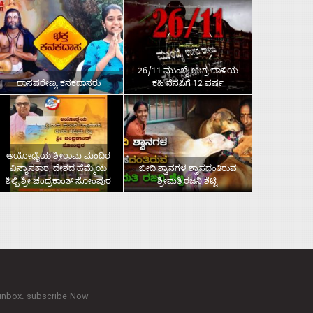
26/11 ಮುಂಬೈ ಉಗ್ರ ದಾಳಿಯ
ದಾಸವರೇಣ್ಯ ಕನಕದಾಸರು
ಕಹಿ ನೆನಪಿಗೆ 12 ವರ್ಷ
ಅಯೋಧ್ಯೆಯ ಶ್ರೀರಾಮ ಮಂದಿರ
ವಿನ್ಯಾಸಕಾರ, ದೇಶದ ಹೆಮ್ಮೆಯ
ಬೀದಿ ಶ್ವಾನಗಳ ಶ್ವಾಸದಂತಿರುವ
ಶಿಲ್ಪಿ ಶ್ರೀ ಚಂದ್ರಕಾಂತ್‌ ಸೋಂಪುರ
ಶ್ರೀಮತಿ ರಜನಿ ಶೆಟ್ಟಿ
 inbox. subscribe Now