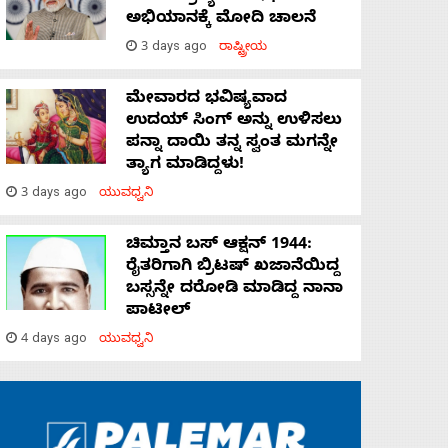
ಅಭಿಯಾನಕ್ಕೆ ಮೋದಿ ಚಾಲನೆ
3 days ago
ರಾಷ್ಟ್ರೀಯ
ಮೇವಾರದ ಭವಿಷ್ಯವಾದ
ಉದಯ್ ಸಿಂಗ್ ಅನ್ನು ಉಳಿಸಲು
ಪನ್ನಾ ದಾಯಿ ತನ್ನ ಸ್ವಂತ ಮಗನ್ನೇ
ತ್ಯಾಗ ಮಾಡಿದ್ದಳು!
3 days ago
ಯುವಧ್ವನಿ
ಚಿಮ್ತಾನ ಬಸ್ ಆಕ್ಷನ್ 1944:
ರೈತರಿಗಾಗಿ ಬ್ರಿಟಷ್‌ ಖಜಾನೆಯಿದ್ದ
ಬಸ್ಸನ್ನೇ ದರೋಡಿ ಮಾಡಿದ್ದ ನಾನಾ
ಪಾಟೀಲ್
4 days ago
ಯುವಧ್ವನಿ