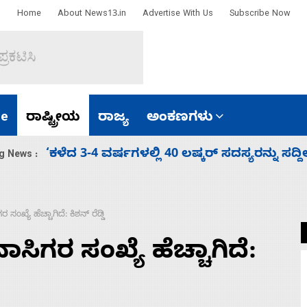
Home
About News13.in
Advertise With Us
Subscribe Now
e
ರಾಷ್ಟ್ರೀಯ
ರಾಜ್ಯ
ಅಂಕಣಗಳು
ಕೆಂಪು ಸಮುದ್ರದಲ್ಲಿ ದಾಳಿ, ಭಾರತ ಧ್ವಜ ಹೊತ್ತ ಹ
g News :
ರಕ್ಷಣೆ
ಖ್ಯೆ ಹೆಚ್ಚಾಗಿದೆ: ಕಿಶನ್ ರೆಡ್ಡಿ
ಿಗರ ಸಂಖ್ಯೆ ಹೆಚ್ಚಾಗಿದೆ: