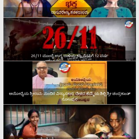
ದಾಸವರೇಣ್ಯ ಕನಕದಾಸರು
26/11 ಮುಂಬೈ ಉಗ್ರ ದಾಳಿಯ ಕಹಿ ನೆನಪಿಗೆ 12 ವರ್ಷ
ಅಯೋಧ್ಯೆಯ ಶ್ರೀರಾಮ ಮಂದಿರ ವಿನ್ಯಾಸಕಾರ, ದೇಶದ ಹೆಮ್ಮೆಯ ಶಿಲ್ಪಿ ಶ್ರೀ ಚಂದ್ರಕಾಂತ್‌
ಸೋಂಪುರ