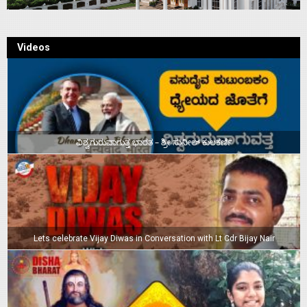
Videos
ವಿಶ್ವಗುರುವಾಗುತ್ತ ಭಾರತ – ಶ್ರೀ ಸುನೀಲ್‌ ಕುಲಕರ್ಣಿ
Lets celebrate Vijay Diwas in Conversation with Lt Cdr Bijay Nair