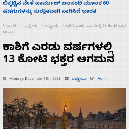
ನಾಗೇಂದ್ರ ರಾಜೀನಾಮೆ ಕೊಡದಿದ್ದರೆ ಸದನ ನಡೆಸಲು
ಸ
ಬಿಡೆವು: ಛಲವಾದಿ ನಾರಾಯಣಸ್ವಾಮಿ
ಹ
News13
ಸುದ್ದಿಗಳು
ರಾಷ್ಟ್ರೀಯ
ಕಾಶಿಗೆ ಎರಡು ವರ್ಷಗಳಲ್ಲಿ 13 ಕೋಟಿ ಭಕ್ತರ
>
>
>
ಆಗಮನ
ಕಾಶಿಗೆ ಎರಡು ವರ್ಷಗಳಲ್ಲಿ
13 ಕೋಟಿ ಭಕ್ತರ ಆಗಮನ
Monday, December 11th, 2023
ರಾಷ್ಟ್ರೀಯ
Admin