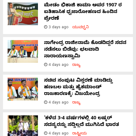
ಮೇಡಂ ಭಿಕಾಜಿ ಕಾಮಾ ಅವರ 1907 ರ
ಐತಿಹಾಸಿಕ ಧ್ವಜಾರೋಹಣದ ಹಿಂದಿನ
ಪ್ರೇರಣೆ
3 days ago
ಯುವಧ್ವನಿ
ನಾಗೇಂದ್ರ ರಾಜೀನಾಮೆ ಕೊಡದಿದ್ದರೆ ಸದನ
ನಡೆಸಲು ಬಿಡೆವು: ಛಲವಾದಿ
ನಾರಾಯಣಸ್ವಾಮಿ
4 days ago
ರಾಜ್ಯ
ಸಚಿವ ಸಂಪುಟ ವಿಸ್ತರಣೆ ಮಾಡಿದ್ದು
ಹಣಬಲ ಮತ್ತು ಹೈಕಮಾಂಡ್
ರಾಜಕಾರಣಕ್ಕೆ: ವಿಜಯೇಂದ್ರ
4 days ago
ರಾಜ್ಯ
‘ಕಳೆದ 3-4 ವರ್ಷಗಳಲ್ಲಿ 40 ಲಷ್ಕರ್
ಸದಸ್ಯರನ್ನು ಸದ್ದಿಲ್ಲದೆ ಮುಗಿಸಿದೆ ಭಾರತ
4 days ago
ರಾಷ್ಟ್ರೀಯ