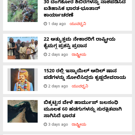
30 ದಂಗೆಕೋರ ಶಿಬಿರಗಳನ್ನು ನಾಶಪಡಿಸಿದ
ಐತಿಹಾಸಿಕ ಭಾರತ-ಭೂತಾನ್
ಕಾರ್ಯಾಚರಣೆ
1 day ago
ಯುವಧ್ವನಿ
22 ಅತ್ಯುತ್ತಮ ನೇಕಾರರಿಗೆ ರಾಷ್ಟ್ರೀಯ
ಕೈಮಗ್ಗ ಪ್ರಶಸ್ತಿ ಪ್ರದಾನ
2 days ago
ರಾಷ್ಟ್ರೀಯ
1520 ರಲ್ಲಿ ಇಸ್ಮಾಯಿಲ್ ಆದಿಲ್ ಷಾನ
ಪಡೆಗಳನ್ನು ಸೋಲಿಸಿದ್ದರು ಕೃಷ್ಣದೇವರಾಯ
2 days ago
ಯುವಧ್ವನಿ
ಬಿಕ್ಕಟ್ಟಿನ ವೇಳೆ ಹಾರ್ಮುಜ್ ಜಲಸಂಧಿ
ಮೂಲಕ 60 ಹಡಗುಗಳನ್ನು ಸುರಕ್ಷಿತವಾಗಿ
ಸಾಗಿಸಿದೆ ಭಾರತ
3 days ago
ರಾಷ್ಟ್ರೀಯ