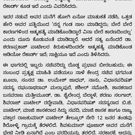
ರೆಕಾರ್ಡ್ ಕೂಡ ಇದೆ ಎಂದು ವಿವರಿಸಿದರು.
ಇದರ ನಡುವೆ ಅವರ ಮನೆಗೆ ಹೋಗಿ ಏನೋ ಮಾತುಕತೆ ನಡೆಸಿ, ಒತ್ತಡ
ಹೇರಿ ಅವರ ಪತ್ನಿಯಿಂದ ‘ನನ್ನ ಗಂಡ ಸಾಲ ಮಾಡಿದ್ದರು; ಬೇರೆ ಬೇರೆ
ಕಾರಣಗಳಿಂದ ಆತ್ಮಹತ್ಯೆ ಮಾಡಿಕೊಂಡಿದ್ದಾರೆ ವಿನಾ ಬೇರೆ ಕಾರಣದಿಂದಲ್ಲ’
ಎಂದು ದೂರು ಕೊಡುವಂತೆ ಮಾಡಿದ್ದಾರೆ. ಆದರೆ ಸತ್ಯ ಏನೆಂದರೆ ಡಾ.
ಶರಣಪ್ರಕಾಶ್ ಪಾಟೀಲರ ಕಿರುಕುಳದಿಂದಲೇ ಆತ್ಮಹತ್ಯೆ ಮಾಡಿಕೊಂಡ
ಆಡಿಯೋ ರೆಕಾರ್ಡ್ ಇದೆ; ಸಾಕ್ಷಿಯೂ ಇದೆ ಎಂದು ತಿಳಿಸಿದರು.
ಈ ಭಾಗದಲ್ಲಿ ಇಬ್ಬರು ಸಚಿವರಿದ್ದು ದೊಡ್ಡ ಪ್ರಭಾವ ಬೀರಬಹುದು; ಈ
ಸಂಬಂಧ ಪ್ರತ್ಯಕ್ಷ ಮಾಹಿತಿ ಪಡೆಯಲು ನಾಳೆ ಕೇಂದ್ರ ಸಚಿವ ಭಗವಂತ
ಖೂಬಾ, ಸಂಸದ ಡಾ. ಉಮೇಶ್ ಜಾಧವ್, ನಾನು, ವಿಧಾನಪರಿಷತ್
ಸದಸ್ಯ ರಘುನಾಥರಾವ್ ಮಲ್ಕಾಪುರೆ, ಶಶೀಲ್ ನಮೋಶಿ, ಶಾಸಕರಾದ
ಬಸವರಾಜ ಮತ್ತೀಮೂಡ್, ಡಾ. ಶೈಲೇಂದ್ರ ಬೆಲ್ದಾಳೆ, ಶರಣು ಸಲಗಾರ್,
ಶಿವರಾಜ್ ಪಾಟೀಲ್ ರದ್ದೇವಾಡಿ, ವಿಧಾನಪರಿಷತ್ ಸದಸ್ಯರಾದ ಬಿ.ಜಿ.
ಪಾಟೀಲ್, ಮಾಜಿ ಶಾಸಕರಾದ ಸಿದ್ದು ಸವದಿ, ಮಾಜಿ ಶಾಸಕ ಹಾಗೂ ರಾಜ್ಯ
ವಕ್ತಾರ ರಾಜಕುಮಾರ್ ಪಾಟೀಲ್ ತೇಲ್ಕೂರ್ ಸೇರಿ 12 ಜನರ ತಂಡವು
ಶಿರೋಳ್ಳಿ ಗ್ರಾಮಕ್ಕೆ ತೆರಳಲಿದೆ. ಶಿವಕುಮಾರ್ ಪೂಜಾರ್ ಅವರ ಮನೆಗೆ
ಭೇಟಿ ನೀಡಿ ಏನಾಗಿದೆ ಎಂಬ ವರದಿಯನ್ನು ತರಲಿದೆ. ಸರಕಾರಕ್ಕೆ ಅದನ್ನು