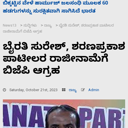
ನಾಗೇಂದ್ರ ರಾಜೀನಾಮೆ ಕೊಡದಿದ್ದರೆ ಸದನ ನಡೆಸಲು
ಸ
ಬಿಡೆವು: ಛಲವಾದಿ ನಾರಾಯಣಸ್ವಾಮಿ
ಹ
News13
ಸುದ್ದಿಗಳು
ರಾಜ್ಯ
ಬೈರತಿ ಸುರೇಶ್, ಶರಣಪ್ರಕಾಶ ಪಾಟೀಲರ
>
>
>
ರಾಜೀನಾಮೆಗೆ ಬಿಜೆಪಿ ಆಗ್ರಹ
ಬೈರತಿ ಸುರೇಶ್, ಶರಣಪ್ರಕಾಶ
ಪಾಟೀಲರ ರಾಜೀನಾಮೆಗೆ
ಬಿಜೆಪಿ ಆಗ್ರಹ
Saturday, October 21st, 2023
ರಾಜ್ಯ
Admin