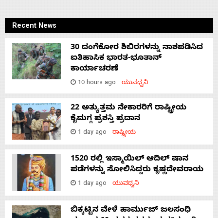
Recent News
30 ದಂಗೆಕೋರ ಶಿಬಿರಗಳನ್ನು ನಾಶಪಡಿಸಿದ
ಐತಿಹಾಸಿಕ ಭಾರತ-ಭೂತಾನ್
ಕಾರ್ಯಾಚರಣೆ
10 hours ago
ಯುವಧ್ವನಿ
22 ಅತ್ಯುತ್ತಮ ನೇಕಾರರಿಗೆ ರಾಷ್ಟ್ರೀಯ
ಕೈಮಗ್ಗ ಪ್ರಶಸ್ತಿ ಪ್ರದಾನ
1 day ago
ರಾಷ್ಟ್ರೀಯ
1520 ರಲ್ಲಿ ಇಸ್ಮಾಯಿಲ್ ಆದಿಲ್ ಷಾನ
ಪಡೆಗಳನ್ನು ಸೋಲಿಸಿದ್ದರು ಕೃಷ್ಣದೇವರಾಯ
1 day ago
ಯುವಧ್ವನಿ
ಬಿಕ್ಕಟ್ಟಿನ ವೇಳೆ ಹಾರ್ಮುಜ್ ಜಲಸಂಧಿ