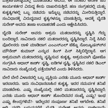
ಪತ್ರಿಕಾಗೋಷ್ಠಿಯಲ್ಲಿ ಮಾತನಾಡಿದ ಅವರು, ಈ ಸರಕಾರ ಅನೇಕ ಜನ
ಕಾರ್ಯಕರ್ತರ ವಿರುದ್ಧ ಕೇಸು ದಾಖಲಿಸುತ್ತಿದೆ. ಹಣ ಸಂಗ್ರಹದಲ್ಲಿ ಮತ್ತು
ಕುಕೃತ್ಯಗಳಲ್ಲಿ ಒಬ್ಬ ಸಚಿವರು ಇನ್ನೊಬ್ಬ ಸಚಿವರನ್ನು ಮೀರಿಸುತ್ತಿದ್ದಾರೆ.
ಸಂವಿಧಾನಕ್ಕೆ ವಿರುದ್ಧವಾದ ಕೃತ್ಯಗಳನ್ನೂ ಮಾಡುತ್ತಿದ್ದು, ಅದಕ್ಕೆ ಬೈರತಿ
ಸುರೇಶ್ ಅವರು ತಾಜಾ ಉದಾಹರಣೆ ಎಂದು ಆಕ್ಷೇಪಿಸಿದರು.
ಬೈರತಿ ಸುರೇಶ್ ಅವರು ಅಕ್ರಮ ಮತದಾರರನ್ನು ಸೃಷ್ಟಿಸಿ ಗೆದ್ದು
ಬಂದಿದ್ದಾರೆ. ಸಾವಿರಾರು ನಕಲಿ ಮತದಾರರನ್ನು ಸೃಷ್ಟಿಸಿದ್ದಾರೆ. ನಿನ್ನೆ ಸಿಸಿಬಿ
ಪೊಲೀಸರು ದಾಳಿ ಮಾಡಿದಾಗ ಎಂಎಸ್‍ಎಲ್ ಟೆಕ್ನೊ ಸೊಲ್ಯೂಷನ್ಸ್‍ನ
ಮೌನೇಶ್ ಕುಮಾರ್ ಎನ್ನುವ ಕಿಂಗ್ ಪಿನ್ ಸಿಕ್ಕಿಬಿದ್ದಿದ್ದಾನೆ. ಆಗ
ಅಕ್ರಮವಾಗಿ ಮತದಾರರನ್ನು ಸೃಷ್ಟಿಸುವ ಕುಕೃತ್ಯ, ಅಕ್ರಮವಾಗಿ ಫೋಟೊ
ಸಂಗ್ರಹಿಸಿ ಆಧಾರ್ ಕಾರ್ಡ್ ಸೃಷ್ಟಿ, ಐಡಿಗಳ ಸೃಷ್ಟಿ, ಸೃಷ್ಟಿಸಿದ ನಕಲಿ ಡಿಎಲ್
ಸಾವಿರಾರು ಸಂಖ್ಯೆಯಲ್ಲಿ ಪತ್ತೆಯಾಗಿದೆ ಎಂದು ತಿಳಿಸಿದರು.
ಬೇರೆ ಬೇರೆ ವಿಳಾಸದಲ್ಲಿ ಒಬ್ಬ ವ್ಯಕ್ತಿಯ ಎರಡು ಮೂರು ಆಧಾರ್ ಕಾರ್ಡ್
ಇರಬಾರದು. ಇದು ಸಂವಿಧಾನಬಾಹಿರ ಕುಕೃತ್ಯ. ಇದರ ಸಮರ್ಪಕ ತನಿಖೆ
Home
ಮಾಡಬೇಕು. ಎಷ್ಟು ಸಂಖ್ಯೆಯಲ್ಲಿ ನಕಲಿ ಮತದಾರರನ್ನು ಸೃಷ್ಟಿಸಿದ್ದಾರೆ;
ಎರಡು ಮೂರು ಆಧಾರ್ ಕಾರ್ಡ್ ಹೊಂದಿದವರ ಸಂಖ್ಯೆ ಎಷ್ಟು? ಇಂಥ
ಎಷ್ಟು ಕೇಂದ್ರಗಳಿವೆ?- ಇದೆಲ್ಲದರ ಸಂಪೂರ್ಣ ತನಿಖೆ ಆಗಬೇಕು. ತನಿಖೆ