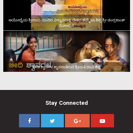
ಅಯೋಧ್ಯೆಯ ಶ್ರೀರಾಮ ಮಂದಿರ ವಿನ್ಯಾಸಕಾರ, ದೇಶದ ಹೆಮ್ಮೆಯ ಶಿಲ್ಪಿ ಶ್ರೀ ಚಂದ್ರಕಾಂತ್‌
ಸೋಂಪುರ
ಬೀದಿ ಶ್ವಾನಗಳ ಶ್ವಾಸದಂತಿರುವ ಶ್ರೀಮತಿ ರಜನಿ ಶೆಟ್ಟಿ
Stay Connected