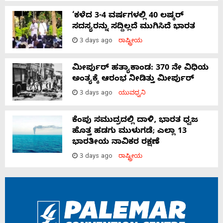
‘ಕಳೆದ 3-4 ವರ್ಷಗಳಲ್ಲಿ 40 ಲಷ್ಕರ್
ಸದಸ್ಯರನ್ನು ಸದ್ದಿಲ್ಲದೆ ಮುಗಿಸಿದೆ ಭಾರತ
3 days ago
ರಾಷ್ಟ್ರೀಯ
ಮೀರ್ಪುರ್ ಹತ್ಯಾಕಾಂಡ: 370 ನೇ ವಿಧಿಯ
ಅಂತ್ಯಕ್ಕೆ ಆರಂಭ ನೀಡಿತ್ತು ಮೀರ್ಪುರ್
3 days ago
ಯುವಧ್ವನಿ
ಕೆಂಪು ಸಮುದ್ರದಲ್ಲಿ ದಾಳಿ, ಭಾರತ ಧ್ವಜ
ಹೊತ್ತ ಹಡಗು ಮುಳುಗಡೆ; ಎಲ್ಲಾ 13
ಭಾರತೀಯ ನಾವಿಕರ ರಕ್ಷಣೆ
3 days ago
ರಾಷ್ಟ್ರೀಯ