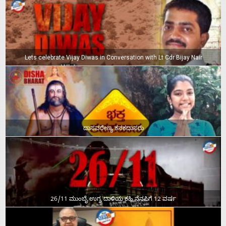
Lets celebrate Vijay Diwas in Conversation with Lt Cdr Bijay Nair
ದಾಸವರೇಣ್ಯ ಕನಕದಾಸರು
26/11 ಮುಂಬೈ ಉಗ್ರ ದಾಳಿಯ ಕಹಿ ನೆನಪಿಗೆ 12 ವರ್ಷ