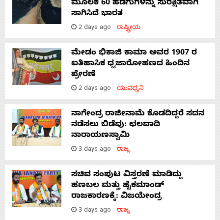
ಮೂಲಕ 60 ಹಡಗುಗಳನ್ನು ಸುರಕ್ಷಿತವಾಗಿ
ಸಾಗಿಸಿದೆ ಭಾರತ
2 days ago
ರಾಷ್ಟ್ರೀಯ
ಮೇಡಂ ಭಿಕಾಜಿ ಕಾಮಾ ಅವರ 1907 ರ
ಐತಿಹಾಸಿಕ ಧ್ವಜಾರೋಹಣದ ಹಿಂದಿನ
ಪ್ರೇರಣೆ
2 days ago
ಯುವಧ್ವನಿ
ನಾಗೇಂದ್ರ ರಾಜೀನಾಮೆ ಕೊಡದಿದ್ದರೆ ಸದನ
ನಡೆಸಲು ಬಿಡೆವು: ಛಲವಾದಿ
ನಾರಾಯಣಸ್ವಾಮಿ
3 days ago
ರಾಜ್ಯ
ಸಚಿವ ಸಂಪುಟ ವಿಸ್ತರಣೆ ಮಾಡಿದ್ದು
ಹಣಬಲ ಮತ್ತು ಹೈಕಮಾಂಡ್
ರಾಜಕಾರಣಕ್ಕೆ: ವಿಜಯೇಂದ್ರ
3 days ago
ರಾಜ್ಯ