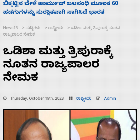
ನಾಗೇಂದ್ರ ರಾಜೀನಾಮೆ ಕೊಡದಿದ್ದರೆ ಸದನ ನಡೆಸಲು
ಸ
ಬಿಡೆವು: ಛಲವಾದಿ ನಾರಾಯಣಸ್ವಾಮಿ
ಹ
News13
ಸುದ್ದಿಗಳು
ರಾಷ್ಟ್ರೀಯ
ಒಡಿಶಾ ಮತ್ತು ತ್ರಿಪುರಾಕ್ಕೆ ನೂತನ
>
>
>
ರಾಜ್ಯಪಾಲರ ನೇಮಕ
ಒಡಿಶಾ ಮತ್ತು ತ್ರಿಪುರಾಕ್ಕೆ
ನೂತನ ರಾಜ್ಯಪಾಲರ
ನೇಮಕ
Thursday, October 19th, 2023
ರಾಷ್ಟ್ರೀಯ
Admin