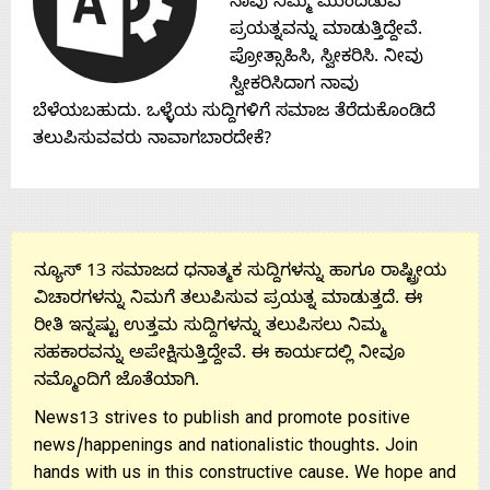
ನಾವು ನಿಮ್ಮ ಮುಂದಿಡುವ
Contact
ಪ್ರಯತ್ನವನ್ನು ಮಾಡುತ್ತಿದ್ದೇವೆ.
ಪ್ರೋತ್ಸಾಹಿಸಿ, ಸ್ವೀಕರಿಸಿ. ನೀವು
Us
ಸ್ವೀಕರಿಸಿದಾಗ ನಾವು
ಬೆಳೆಯಬಹುದು. ಒಳ್ಳೆಯ ಸುದ್ದಿಗಳಿಗೆ ಸಮಾಜ ತೆರೆದುಕೊಂಡಿದೆ
ತಲುಪಿಸುವವರು ನಾವಾಗಬಾರದೇಕೆ?
ನ್ಯೂಸ್ 13 ಸಮಾಜದ ಧನಾತ್ಮಕ ಸುದ್ದಿಗಳನ್ನು ಹಾಗೂ ರಾಷ್ಟ್ರೀಯ
ವಿಚಾರಗಳನ್ನು ನಿಮಗೆ ತಲುಪಿಸುವ ಪ್ರಯತ್ನ ಮಾಡುತ್ತದೆ. ಈ
ರೀತಿ ಇನ್ನಷ್ಟು ಉತ್ತಮ ಸುದ್ದಿಗಳನ್ನು ತಲುಪಿಸಲು ನಿಮ್ಮ
ಸಹಕಾರವನ್ನು ಅಪೇಕ್ಷಿಸುತ್ತಿದ್ದೇವೆ. ಈ ಕಾರ್ಯದಲ್ಲಿ ನೀವೂ
ನಮ್ಮೊಂದಿಗೆ ಜೊತೆಯಾಗಿ.
News13 strives to publish and promote positive
news/happenings and nationalistic thoughts. Join
hands with us in this constructive cause. We hope and