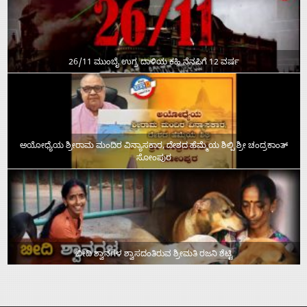
26/11 ಮುಂಬೈ ಉಗ್ರ ದಾಳಿಯ ಕಹಿ ನೆನಪಿಗೆ 12 ವರ್ಷ
ಅಯೋಧ್ಯೆಯ ಶ್ರೀರಾಮ ಮಂದಿರ ವಿನ್ಯಾಸಕಾರ, ದೇಶದ ಹೆಮ್ಮೆಯ ಶಿಲ್ಪಿ ಶ್ರೀ ಚಂದ್ರಕಾಂತ್‌
ಸೋಂಪುರ
ಬೀದಿ ಶ್ವಾನಗಳ ಶ್ವಾಸದಂತಿರುವ ಶ್ರೀಮತಿ ರಜನಿ ಶೆಟ್ಟಿ