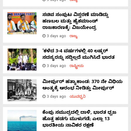
3 days ago
ರಾಜ್ಯ
ಸಚಿವ ಸಂಪುಟ ವಿಸ್ತರಣೆ ಮಾಡಿದ್ದು
ಹಣಬಲ ಮತ್ತು ಹೈಕಮಾಂಡ್
ರಾಜಕಾರಣಕ್ಕೆ: ವಿಜಯೇಂದ್ರ
3 days ago
ರಾಜ್ಯ
‘ಕಳೆದ 3-4 ವರ್ಷಗಳಲ್ಲಿ 40 ಲಷ್ಕರ್
ಸದಸ್ಯರನ್ನು ಸದ್ದಿಲ್ಲದೆ ಮುಗಿಸಿದೆ ಭಾರತ
3 days ago
ರಾಷ್ಟ್ರೀಯ
ಮೀರ್ಪುರ್ ಹತ್ಯಾಕಾಂಡ: 370 ನೇ ವಿಧಿಯ
ಅಂತ್ಯಕ್ಕೆ ಆರಂಭ ನೀಡಿತ್ತು ಮೀರ್ಪುರ್
3 days ago
ಯುವಧ್ವನಿ
ಕೆಂಪು ಸಮುದ್ರದಲ್ಲಿ ದಾಳಿ, ಭಾರತ ಧ್ವಜ
ಹೊತ್ತ ಹಡಗು ಮುಳುಗಡೆ; ಎಲ್ಲಾ 13
ಭಾರತೀಯ ನಾವಿಕರ ರಕ್ಷಣೆ