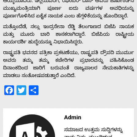
ಆಯ್ಕೆಯಾದರು. ಇಲ್ಲಿಯವರೆಗೆ, ರಘುಬರ್ ದಾಸ್ ಅವರು ಜಾರ್ಖಂಡ್‌ನ
ಮುಖ್ಯಮಂತ್ರಿಯಾಗಿ ಪೂರ್ಣ ಐದು ವರ್ಷಗಳ ಅವಧಿಯನ್ನು
ಪೂರ್ಣಗೊಳಿಸಿದ ಏಕೈಕ ನಾಯಕ ಎಂಬ ಹೆಗ್ಗಳಿಕೆಯನ್ನು ಹೊಂದಿದ್ದಾರೆ.
Home
ಮತ್ತೊಂದೆಡೆ, ನಲ್ಲು ಇಂದ್ರಸೇನಾ ರೆಡ್ಡಿ ತೆಲಂಗಾಣದ ಬಿಜೆಪಿ ನಾಯಕ
ಮತ್ತು ಮೂರು ಬಾರಿ ಶಾಸಕರಾಗಿದ್ದಾರೆ. ಬಿಜೆಪಿಯ ರಾಷ್ಟ್ರೀಯ
About
ಕಾರ್ಯದರ್ಶಿ ಹುದ್ದೆಯನ್ನೂ ನಿಭಾಯಿಸಿದ್ದರು.
ರಾಷ್ಟ್ರಪತಿ ಭವನದ ಪತ್ರಿಕಾ ಪ್ರಕಟಣೆಯು, ರಾಷ್ಟ್ರಪತಿ ದ್ರೌಪದಿ ಮುರ್ಮು
Us
ಅವರು ತಮ್ಮ ತಮ್ಮ ಕಚೇರಿಗಳ ಪ್ರಭಾರವನ್ನು ವಹಿಸಿಕೊಂಡ
ದಿನಾಂಕದಿಂದ ಜಾರಿಗೆ ಬರುವಂತೆ ರಾಜ್ಯಪಾಲರ ನೇಮಕಾತಿಗಳನ್ನು
ಮಾಡಲು ಸಂತೋಷಪಡುತ್ತಾರೆ ಎಂದಿದೆ.
Advertise
Facebook
Twitter
Share
With
s
Admin
ಸಮಾಜದ ಉತ್ತಮ ಸುದ್ದಿಗಳನ್ನು