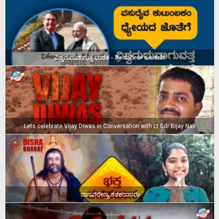
ವಿಶ್ವಗುರುವಾಗುತ್ತ ಭಾರತ – ಶ್ರೀ ಸುನೀಲ್‌ ಕುಲಕರ್ಣಿ
Lets celebrate Vijay Diwas in Conversation with Lt Cdr Bijay Nair
ದಾಸವರೇಣ್ಯ ಕನಕದಾಸರು