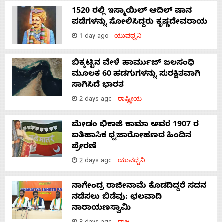
1520 ರಲ್ಲಿ ಇಸ್ಮಾಯಿಲ್ ಆದಿಲ್ ಷಾನ
ಪಡೆಗಳನ್ನು ಸೋಲಿಸಿದ್ದರು ಕೃಷ್ಣದೇವರಾಯ
1 day ago
ಯುವಧ್ವನಿ
ಬಿಕ್ಕಟ್ಟಿನ ವೇಳೆ ಹಾರ್ಮುಜ್ ಜಲಸಂಧಿ
ಮೂಲಕ 60 ಹಡಗುಗಳನ್ನು ಸುರಕ್ಷಿತವಾಗಿ
ಸಾಗಿಸಿದೆ ಭಾರತ
2 days ago
ರಾಷ್ಟ್ರೀಯ
ಮೇಡಂ ಭಿಕಾಜಿ ಕಾಮಾ ಅವರ 1907 ರ
ಐತಿಹಾಸಿಕ ಧ್ವಜಾರೋಹಣದ ಹಿಂದಿನ
ಪ್ರೇರಣೆ
2 days ago
ಯುವಧ್ವನಿ
ನಾಗೇಂದ್ರ ರಾಜೀನಾಮೆ ಕೊಡದಿದ್ದರೆ ಸದನ
ನಡೆಸಲು ಬಿಡೆವು: ಛಲವಾದಿ
ನಾರಾಯಣಸ್ವಾಮಿ