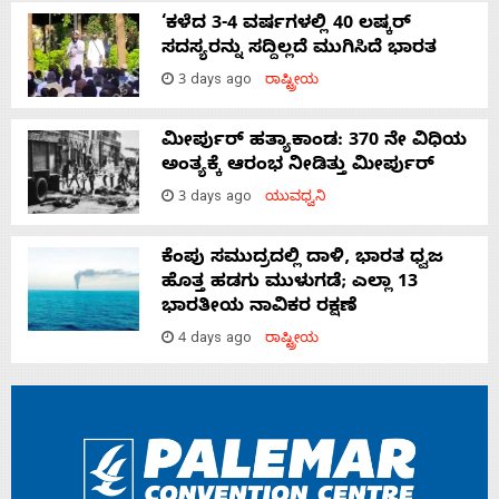
‘ಕಳೆದ 3-4 ವರ್ಷಗಳಲ್ಲಿ 40 ಲಷ್ಕರ್
ಸದಸ್ಯರನ್ನು ಸದ್ದಿಲ್ಲದೆ ಮುಗಿಸಿದೆ ಭಾರತ
3 days ago
ರಾಷ್ಟ್ರೀಯ
ಮೀರ್ಪುರ್ ಹತ್ಯಾಕಾಂಡ: 370 ನೇ ವಿಧಿಯ
ಅಂತ್ಯಕ್ಕೆ ಆರಂಭ ನೀಡಿತ್ತು ಮೀರ್ಪುರ್
3 days ago
ಯುವಧ್ವನಿ
ಕೆಂಪು ಸಮುದ್ರದಲ್ಲಿ ದಾಳಿ, ಭಾರತ ಧ್ವಜ
ಹೊತ್ತ ಹಡಗು ಮುಳುಗಡೆ; ಎಲ್ಲಾ 13
ಭಾರತೀಯ ನಾವಿಕರ ರಕ್ಷಣೆ
4 days ago
ರಾಷ್ಟ್ರೀಯ