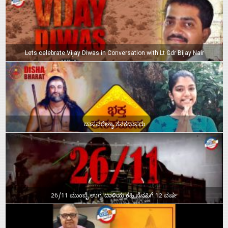
Lets celebrate Vijay Diwas in Conversation with Lt Cdr Bijay Nair
ದಾಸವರೇಣ್ಯ ಕನಕದಾಸರು
26/11 ಮುಂಬೈ ಉಗ್ರ ದಾಳಿಯ ಕಹಿ ನೆನಪಿಗೆ 12 ವರ್ಷ