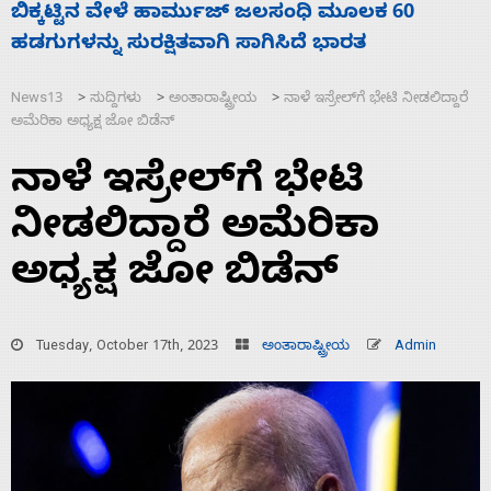
ನಾಗೇಂದ್ರ ರಾಜೀನಾಮೆ ಕೊಡದಿದ್ದರೆ ಸದನ ನಡೆಸಲು
ಬಿಡೆವು: ಛಲವಾದಿ ನಾರಾಯಣಸ್ವಾಮಿ
News13
ಸುದ್ದಿಗಳು
ಅಂತಾರಾಷ್ಟ್ರೀಯ
ನಾಳೆ ಇಸ್ರೇಲ್‌ಗೆ ಭೇಟಿ ನೀಡಲಿದ್ದಾರೆ
>
>
>
ಅಮೆರಿಕಾ ಅಧ್ಯಕ್ಷ ಜೋ ಬಿಡೆನ್
ನಾಳೆ ಇಸ್ರೇಲ್‌ಗೆ ಭೇಟಿ
ನೀಡಲಿದ್ದಾರೆ ಅಮೆರಿಕಾ
ಅಧ್ಯಕ್ಷ ಜೋ ಬಿಡೆನ್
Tuesday, October 17th, 2023
ಅಂತಾರಾಷ್ಟ್ರೀಯ
Admin