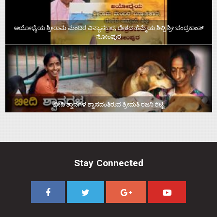
ಅಯೋಧ್ಯೆಯ ಶ್ರೀರಾಮ ಮಂದಿರ ವಿನ್ಯಾಸಕಾರ, ದೇಶದ ಹೆಮ್ಮೆಯ ಶಿಲ್ಪಿ ಶ್ರೀ ಚಂದ್ರಕಾಂತ್‌
ಸೋಂಪುರ
ಬೀದಿ ಶ್ವಾನಗಳ ಶ್ವಾಸದಂತಿರುವ ಶ್ರೀಮತಿ ರಜನಿ ಶೆಟ್ಟಿ
Stay Connected