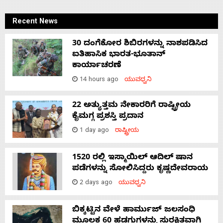
Recent News
30 ದಂಗೆಕೋರ ಶಿಬಿರಗಳನ್ನು ನಾಶಪಡಿಸಿದ
ಐತಿಹಾಸಿಕ ಭಾರತ-ಭೂತಾನ್
ಕಾರ್ಯಾಚರಣೆ
14 hours ago
ಯುವಧ್ವನಿ
22 ಅತ್ಯುತ್ತಮ ನೇಕಾರರಿಗೆ ರಾಷ್ಟ್ರೀಯ
ಕೈಮಗ್ಗ ಪ್ರಶಸ್ತಿ ಪ್ರದಾನ
1 day ago
ರಾಷ್ಟ್ರೀಯ
1520 ರಲ್ಲಿ ಇಸ್ಮಾಯಿಲ್ ಆದಿಲ್ ಷಾನ
ಪಡೆಗಳನ್ನು ಸೋಲಿಸಿದ್ದರು ಕೃಷ್ಣದೇವರಾಯ
2 days ago
ಯುವಧ್ವನಿ
ಬಿಕ್ಕಟ್ಟಿನ ವೇಳೆ ಹಾರ್ಮುಜ್ ಜಲಸಂಧಿ
ಮೂಲಕ 60 ಹಡಗುಗಳನ್ನು ಸುರಕ್ಷಿತವಾಗಿ