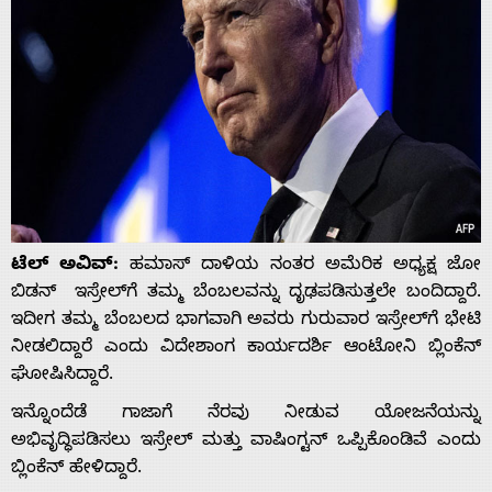
ಟೆಲ್ ಅವಿವ್:
ಹಮಾಸ್ ದಾಳಿಯ ನಂತರ ಅಮೆರಿಕ ಅಧ್ಯಕ್ಷ ಜೋ
ಬಿಡನ್ ಇಸ್ರೇಲ್‌ಗೆ ತಮ್ಮ ಬೆಂಬಲವನ್ನು ದೃಢಪಡಿಸುತ್ತಲೇ ಬಂದಿದ್ದಾರೆ.
ಇದೀಗ ತಮ್ಮ ಬೆಂಬಲದ ಭಾಗವಾಗಿ ಅವರು ಗುರುವಾರ ಇಸ್ರೇಲ್‌ಗೆ ಭೇಟಿ
ನೀಡಲಿದ್ದಾರೆ ಎಂದು ವಿದೇಶಾಂಗ ಕಾರ್ಯದರ್ಶಿ ಆಂಟೋನಿ ಬ್ಲಿಂಕೆನ್
ಘೋಷಿಸಿದ್ದಾರೆ.
ಇನ್ನೊಂದೆಡೆ ಗಾಜಾಗೆ ನೆರವು ನೀಡುವ ಯೋಜನೆಯನ್ನು
ಅಭಿವೃದ್ಧಿಪಡಿಸಲು ಇಸ್ರೇಲ್ ಮತ್ತು ವಾಷಿಂಗ್ಟನ್ ಒಪ್ಪಿಕೊಂಡಿವೆ ಎಂದು
ಬ್ಲಿಂಕೆನ್‌ ಹೇಳಿದ್ದಾರೆ.