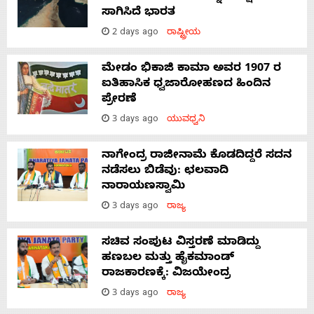
ಸಾಗಿಸಿದೆ ಭಾರತ
2 days ago
ರಾಷ್ಟ್ರೀಯ
ಮೇಡಂ ಭಿಕಾಜಿ ಕಾಮಾ ಅವರ 1907 ರ
ಐತಿಹಾಸಿಕ ಧ್ವಜಾರೋಹಣದ ಹಿಂದಿನ
ಪ್ರೇರಣೆ
3 days ago
ಯುವಧ್ವನಿ
ನಾಗೇಂದ್ರ ರಾಜೀನಾಮೆ ಕೊಡದಿದ್ದರೆ ಸದನ
ನಡೆಸಲು ಬಿಡೆವು: ಛಲವಾದಿ
ನಾರಾಯಣಸ್ವಾಮಿ
3 days ago
ರಾಜ್ಯ
ಸಚಿವ ಸಂಪುಟ ವಿಸ್ತರಣೆ ಮಾಡಿದ್ದು
ಹಣಬಲ ಮತ್ತು ಹೈಕಮಾಂಡ್
ರಾಜಕಾರಣಕ್ಕೆ: ವಿಜಯೇಂದ್ರ
3 days ago
ರಾಜ್ಯ