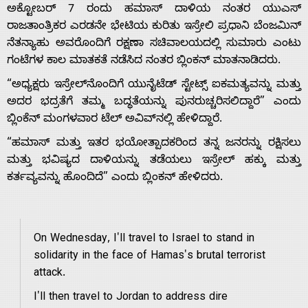
ಅಕ್ಟೋಬರ್ 7 ರಂದು ಹಮಾಸ್ ದಾಳಿಯ ನಂತರ ಯುಎಸ್
ರಾಜತಾಂತ್ರಿಕರ ಎರಡನೇ ಭೇಟಿಯ ಕುರಿತು ಇಸ್ರೇಲಿ ಪ್ರಧಾನಿ ಬೆಂಜಮಿನ್
ನೆತನ್ಯಾಹು ಅವರೊಂದಿಗೆ ರಕ್ಷಣಾ ಸಚಿವಾಲಯದಲ್ಲಿ ಸುಮಾರು ಎಂಟು
ಗಂಟೆಗಳ ಕಾಲ ಮಾತಕತೆ ನಡೆಸಿದ ನಂತರ ಬ್ಲಿಂಕನ್ ಮಾತನಾಡಿದರು.
“ಅಧ್ಯಕ್ಷರು ಇಸ್ರೇಲ್‌ನೊಂದಿಗೆ ಯುನೈಟೆಡ್ ಸ್ಟೇಟ್ಸ್ ಐಕಮತ್ಯವನ್ನು ಮತ್ತು
Home
ಅದರ ಭದ್ರತೆಗೆ ತಮ್ಮ ಬದ್ಧತೆಯನ್ನು ಪುನರುಚ್ಚರಿಸಲಿದ್ದಾರೆ” ಎಂದು
ಬ್ಲಿಂಕೆನ್ ಮಂಗಳವಾರ ಟೆಲ್ ಅವಿವ್‌ನಲ್ಲಿ ಹೇಳಿದ್ದಾರೆ.
About
“ಹಮಾಸ್ ಮತ್ತು ಇತರ ಭಯೋತ್ಪಾದಕರಿಂದ ತನ್ನ ಜನರನ್ನು ರಕ್ಷಿಸಲು
ಮತ್ತು ಭವಿಷ್ಯದ ದಾಳಿಯನ್ನು ತಡೆಯಲು ಇಸ್ರೇಲ್ ಹಕ್ಕು ಮತ್ತು
ಕರ್ತವ್ಯವನ್ನು ಹೊಂದಿದೆ” ಎಂದು ಬ್ಲಿಂಕನ್ ಹೇಳಿದರು.
Us
Advertise
On Wednesday, I'll travel to Israel to stand in
solidarity in the face of Hamas's brutal terrorist
With
attack.
I'll then travel to Jordan to address dire