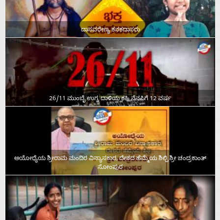
ದಾಸವರೇಣ್ಯ ಕನಕದಾಸರು
26/11 ಮುಂಬೈ ಉಗ್ರ ದಾಳಿಯ ಕಹಿ ನೆನಪಿಗೆ 12 ವರ್ಷ
ಅಯೋಧ್ಯೆಯ ಶ್ರೀರಾಮ ಮಂದಿರ ವಿನ್ಯಾಸಕಾರ, ದೇಶದ ಹೆಮ್ಮೆಯ ಶಿಲ್ಪಿ ಶ್ರೀ ಚಂದ್ರಕಾಂತ್‌
ಸೋಂಪುರ