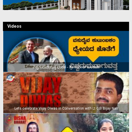
Videos
ವಿಶ್ವಗುರುವಾಗುತ್ತ ಭಾರತ – ಶ್ರೀ ಸುನೀಲ್‌ ಕುಲಕರ್ಣಿ
Lets celebrate Vijay Diwas in Conversation with Lt Cdr Bijay Nair