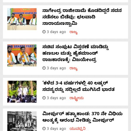
ನಾಗೇಂದ್ರ ರಾಜೀನಾಮೆ ಕೊಡದಿದ್ದರೆ ಸದನ
ನಡೆಸಲು ಬಿಡೆವು: ಛಲವಾದಿ
ನಾರಾಯಣಸ್ವಾಮಿ
3 days ago
ರಾಜ್ಯ
ಸಚಿವ ಸಂಪುಟ ವಿಸ್ತರಣೆ ಮಾಡಿದ್ದು
ಹಣಬಲ ಮತ್ತು ಹೈಕಮಾಂಡ್
ರಾಜಕಾರಣಕ್ಕೆ: ವಿಜಯೇಂದ್ರ
3 days ago
ರಾಜ್ಯ
‘ಕಳೆದ 3-4 ವರ್ಷಗಳಲ್ಲಿ 40 ಲಷ್ಕರ್
ಸದಸ್ಯರನ್ನು ಸದ್ದಿಲ್ಲದೆ ಮುಗಿಸಿದೆ ಭಾರತ
3 days ago
ರಾಷ್ಟ್ರೀಯ
ಮೀರ್ಪುರ್ ಹತ್ಯಾಕಾಂಡ: 370 ನೇ ವಿಧಿಯ
ಅಂತ್ಯಕ್ಕೆ ಆರಂಭ ನೀಡಿತ್ತು ಮೀರ್ಪುರ್
3 days ago
ಯುವಧ್ವನಿ