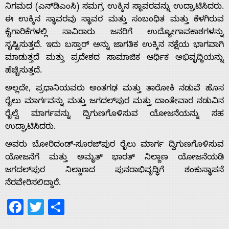
ನಿಗಮದ (ಎನ್‌ಡಿಎಂಸಿ) ಸಮಗ್ರ ಉಕ್ಕಿನ ಸ್ಥಾವರವನ್ನು ಉದ್ಘಾಟಿಸಿದರು.
ಈ ಉಕ್ಕಿನ ಸ್ಥಾವರವು ಸ್ಥಾವರ ಮತ್ತು ಸಂಬಂಧಿತ ಮತ್ತು ಕೆಳಗಿರುವ
ಕೈಗಾರಿಕೆಗಳಲ್ಲಿ ಸಾವಿರಾರು ಜನರಿಗೆ ಉದ್ಯೋಗಾವಕಾಶಗಳನ್ನು
ಸೃಷ್ಟಿಸುತ್ತದೆ. ಇದು ಬಸ್ತಾರ್ ಅನ್ನು ಜಾಗತಿಕ ಉಕ್ಕಿನ ನಕ್ಷೆಯ ಭಾಗವಾಗಿ
Home
ಮಾಡುತ್ತದೆ ಮತ್ತು ಪ್ರದೇಶದ ಸಾಮಾಜಿಕ ಆರ್ಥಿಕ ಅಭಿವೃದ್ಧಿಯನ್ನು
ಹೆಚ್ಚಿಸುತ್ತದೆ.
About
ಅಲ್ಲದೇ, ಪ್ರಧಾನಿಯವರು ಅಂತಗಢ ಮತ್ತು ತಾರೋಕಿ ನಡುವೆ ಹೊಸ
ರೈಲು ಮಾರ್ಗವನ್ನು ಮತ್ತು ಜಗದಲ್‌ಪುರ ಮತ್ತು ದಾಂತೇವಾರ ನಡುವಿನ
Us
ರೈಲ್ವೆ ಮಾರ್ಗವನ್ನು ದ್ವಿಗುಣಗೊಳಿಸುವ ಯೋಜನೆಯನ್ನು ಸಹ
ಉದ್ಘಾಟಿಸಿದರು.
ಅವರು ಬೋರಿದಂಡ್-ಸೂರಜ್‌ಪುರ ರೈಲು ಮಾರ್ಗ ದ್ವಿಗುಣಗೊಳಿಸುವ
Advertise
ಯೋಜನೆಗೆ ಮತ್ತು ಅಮೃತ್ ಭಾರತ್ ನಿಲ್ದಾಣ ಯೋಜನೆಯಡಿ
ಜಗದಲ್‌ಪುರ ನಿಲ್ದಾಣದ ಪುನರಾಭಿವೃದ್ಧಿಗೆ ಶಂಕುಸ್ಥಾಪನೆ
With
ನೆರವೇರಿಸಲಿದ್ದಾರೆ.
Facebook
Twitter
Share
s