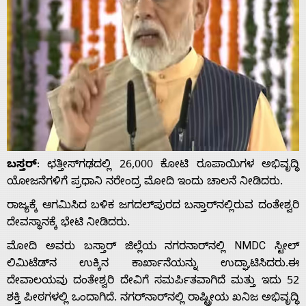
ಬಸ್ತರ್‌
: ಛತ್ತೀಸ್‌ಗಢದಲ್ಲಿ 26,000 ಕೋಟಿ ರೂಪಾಯಿಗಳ ಅಭಿವೃದ್ಧಿ
ಯೋಜನೆಗಳಿಗೆ ಪ್ರಧಾನಿ ನರೇಂದ್ರ ಮೋದಿ ಇಂದು ಚಾಲನೆ ನೀಡಿದರು.
ರಾಜ್ಯಕ್ಕೆ ಆಗಮಿಸಿದ ಬಳಿಕ ಜಗದಲ್‌ಪುರದ ಬಸ್ತಾರ್‌ನಲ್ಲಿರುವ ದಂತೇಶ್ವರಿ
ದೇವಸ್ಥಾನಕ್ಕೆ ಭೇಟಿ ನೀಡಿದರು.
ಮೋದಿ ಅವರು ಬಸ್ತಾರ್ ಜಿಲ್ಲೆಯ ನಗರನಾರ್‌ನಲ್ಲಿ NMDC ಸ್ಟೀಲ್
ಲಿಮಿಟೆಡ್‌ನ ಉಕ್ಕಿನ ಕಾರ್ಖಾನೆಯನ್ನು ಉದ್ಘಾಟಿಸಿದರು.ಈ
ದೇವಾಲಯವು ದಂತೇಶ್ವರಿ ದೇವಿಗೆ ಸಮರ್ಪಿತವಾಗಿದೆ ಮತ್ತು ಇದು 52
ಶಕ್ತಿ ಪೀಠಗಳಲ್ಲಿ ಒಂದಾಗಿದೆ. ನಗರ್‌ನಾರ್‌ನಲ್ಲಿ ರಾಷ್ಟ್ರೀಯ ಖನಿಜ ಅಭಿವೃದ್ಧಿ