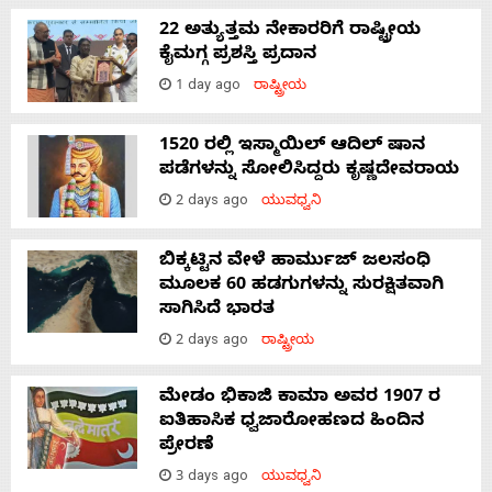
22 ಅತ್ಯುತ್ತಮ ನೇಕಾರರಿಗೆ ರಾಷ್ಟ್ರೀಯ
ಕೈಮಗ್ಗ ಪ್ರಶಸ್ತಿ ಪ್ರದಾನ
1 day ago
ರಾಷ್ಟ್ರೀಯ
1520 ರಲ್ಲಿ ಇಸ್ಮಾಯಿಲ್ ಆದಿಲ್ ಷಾನ
ಪಡೆಗಳನ್ನು ಸೋಲಿಸಿದ್ದರು ಕೃಷ್ಣದೇವರಾಯ
2 days ago
ಯುವಧ್ವನಿ
ಬಿಕ್ಕಟ್ಟಿನ ವೇಳೆ ಹಾರ್ಮುಜ್ ಜಲಸಂಧಿ
ಮೂಲಕ 60 ಹಡಗುಗಳನ್ನು ಸುರಕ್ಷಿತವಾಗಿ
ಸಾಗಿಸಿದೆ ಭಾರತ
2 days ago
ರಾಷ್ಟ್ರೀಯ
ಮೇಡಂ ಭಿಕಾಜಿ ಕಾಮಾ ಅವರ 1907 ರ
ಐತಿಹಾಸಿಕ ಧ್ವಜಾರೋಹಣದ ಹಿಂದಿನ
ಪ್ರೇರಣೆ
3 days ago
ಯುವಧ್ವನಿ