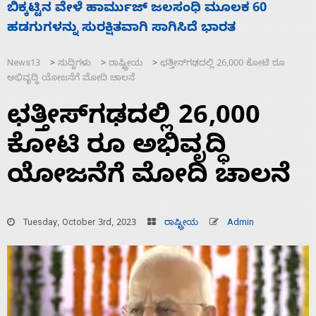
ನಾಗೇಂದ್ರ ರಾಜೀನಾಮೆ ಕೊಡದಿದ್ದರೆ ಸದನ ನಡೆಸಲು
ಸ
ಬಿಡೆವು: ಛಲವಾದಿ ನಾರಾಯಣಸ್ವಾಮಿ
ಹ
News13
ಸುದ್ದಿಗಳು
ರಾಷ್ಟ್ರೀಯ
ಛತ್ತೀಸ್‌ಗಢದಲ್ಲಿ 26,000 ಕೋಟಿ ರೂ
>
>
>
ಅಭಿವೃದ್ಧಿ ಯೋಜನೆಗೆ ಮೋದಿ ಚಾಲನೆ
ಛತ್ತೀಸ್‌ಗಢದಲ್ಲಿ 26,000
ಕೋಟಿ ರೂ ಅಭಿವೃದ್ಧಿ
ಯೋಜನೆಗೆ ಮೋದಿ ಚಾಲನೆ
Tuesday, October 3rd, 2023
ರಾಷ್ಟ್ರೀಯ
Admin