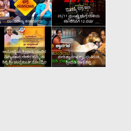
26/11 ಮುಂಬೈ ಉಗ್ರ ದಾಳಿಯ
ದಾಸವರೇಣ್ಯ ಕನಕದಾಸರು
ಕಹಿ ನೆನಪಿಗೆ 12 ವರ್ಷ
ಅಯೋಧ್ಯೆಯ ಶ್ರೀರಾಮ ಮಂದಿರ
ವಿನ್ಯಾಸಕಾರ, ದೇಶದ ಹೆಮ್ಮೆಯ
ಬೀದಿ ಶ್ವಾನಗಳ ಶ್ವಾಸದಂತಿರುವ
ಶಿಲ್ಪಿ ಶ್ರೀ ಚಂದ್ರಕಾಂತ್‌ ಸೋಂಪುರ
ಶ್ರೀಮತಿ ರಜನಿ ಶೆಟ್ಟಿ