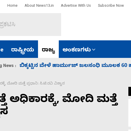
Home
About News13.in
Advertise With Us
Subscribe Now
e
ರಾಷ್ಟ್ರೀಯ
ರಾಜ್ಯ
ಅಂಕಣಗಳು
ಾರತ
ನಾಗೇಂದ್ರ ರಾಜೀನಾಮೆ ಕೊಡದಿದ್ದರೆ ಸದನ ನಡೆಸಲು
g News :
ಕ್ಕೆ, ಮೋದಿ ಮತ್ತೆ ಪ್ರಧಾನಿ: ಸಿ.ಟಿ.ರವಿ ವಿಶ್ವಾಸ
್ತೆ ಅಧಿಕಾರಕ್ಕೆ, ಮೋದಿ ಮತ್ತೆ
ಾಸ