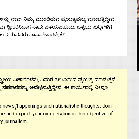
ನು ನಾವು ನಿಮ್ಮ ಮುಂದಿಡುವ ಪ್ರಯತ್ನವನ್ನು ಮಾಡುತ್ತಿದ್ದೇವೆ.
 ನೀವು ಸ್ವೀಕರಿಸಿದಾಗ ನಾವು ಬೆಳೆಯಬಹುದು. ಒಳ್ಳೆಯ ಸುದ್ದಿಗಳಿಗೆ
ತಲುಪಿಸುವವರು ನಾವಾಗಬಾರದೇಕೆ?
ಟ್ರೀಯ ವಿಚಾರಗಳನ್ನು ನಿಮಗೆ ತಲುಪಿಸುವ ಪ್ರಯತ್ನ ಮಾಡುತ್ತದೆ.
ಮ ಸಹಕಾರವನ್ನು ಅಪೇಕ್ಷಿಸುತ್ತಿದ್ದೇವೆ. ಈ ಕಾರ್ಯದಲ್ಲಿ ನೀವೂ
 news/happenings and nationalistic thoughts. Join
pe and expect your co-operation in this objective of
y journalism.