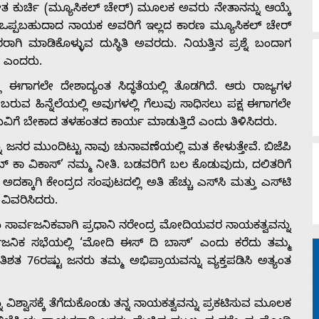
ಸಂಗೀತ ಕುರ್ಚಿ (ಮ್ಯೂಸಿಕಲ್ ಚೇರ್) ಮೂಲಕ ಅವರು ನೇತಾನನ್ನು ಆಯ್ಕೆ
ೂ ಒಪ್ಪಬಹುದಾದ ನಾಯಕ ಅವರಿಗೆ ಇಲ್ಲದ ಕಾರಣ ಮ್ಯೂಸಿಕಲ್ ಚೇರ್
ಿ ಮಾಡಿಕೊಳ್ಳುವ ದುಸ್ಥಿತಿ ಅವರದು. ನಿಯತ್ತಿನ ಪ್ರಶ್ನೆ ಬಂದಾಗ
ೆ ಎಂದರು.
ಈಗಾಗಲೇ ದೇಶಾದ್ಯಂತ ಸಿದ್ಧತೆಯಲ್ಲಿ ತೊಡಗಿದೆ. ಆರು ರಾಜ್ಯಗಳ
ರುವ ಹಿನ್ನೆಲೆಯಲ್ಲಿ ಅವುಗಳಲ್ಲಿ ಗೆಲುವು ಸಾಧಿಸಲು ಪಕ್ಷ ಈಗಾಗಲೇ
ಲುವಿಗೆ ಬೇಕಾದ ತಳಹಂತದ ಕಾರ್ಯ ಮಾಡುತ್ತಿದೆ ಎಂದು ತಿಳಿಸಿದರು.
ನ್ನು ಜನರ ಮುಂದಿಟ್ಟು ನಾವು ಚುನಾವಣೆಯಲ್ಲಿ ಮತ ಕೇಳುತ್ತೇವೆ. ಬಿಜೆಪಿ
ಕಾ ವಿಕಾಸ್’ ನಮ್ಮ ನೀತಿ. ಬಡವರಿಗೆ ಬಲ ಕೊಡುವುದು, ದಲಿತರಿಗೆ
ಕ್ಕಾಗಿ ಕೇಂದ್ರದ ಸಂಪುಟದಲ್ಲಿ ಅತಿ ಹೆಚ್ಚು ಎಸ್‍ಸಿ ಮತ್ತು ಎಸ್‍ಟಿ
 ವಿವರಿಸಿದರು.
ು ಸಾರ್ವಜನಿಕವಾಗಿ ಪ್ರಧಾನಿ ನರೇಂದ್ರ ಮೋದಿಯವರ ನಾಯಕತ್ವವನ್ನು
ಸಾರ್ವಜನಿಕ ಸಭೆಯಲ್ಲಿ ‘ಮೋದಿ ಈಸ್ ದಿ ಬಾಸ್’ ಎಂದು ಕರೆದು ತಮ್ಮ
ಪ್ರತಿಶತ 76ರಷ್ಟು ಜನರು ತಮ್ಮ ಅಭಿಪ್ರಾಯವನ್ನು ವ್ಯಕ್ತಪಡಿಸಿ ಅತ್ಯಂತ
ಳನ್ನು ವಿಶ್ವಾಸಕ್ಕೆ ತೆಗೆದುಕೊಂಡು ತನ್ನ ನಾಯಕತ್ವವನ್ನು ಪ್ರಕಟಿಸುವ ಮೂಲಕ