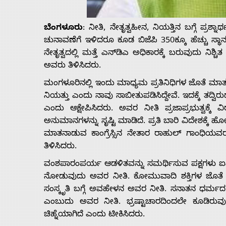
About
ಬೆಂಗಳೂರು
: ನೀತಿ, ನೇತೃತ್ವಹೀನ, ನಿಯತ್ತಿನ ಬಗ್ಗೆ ಪ್ರ
Us
ಚುನಾವಣೆಗೆ ಇಳಿದರೂ ಕೂಡ ಬಿಜೆಪಿ 350ಕ್ಕೂ ಹೆಚ್ಚು ಸ್ಥ
ನೇತೃತ್ವದಲ್ಲಿ ಮತ್ತೆ ಎನ್‍ಡಿಎ ಅಧಿಕಾರಕ್ಕೆ ಬರುವುದು ನಿಶ್ಚ
Advertise
ಅವರು ತಿಳಿಸಿದರು.
ಮಂಗಳೂರಿನಲ್ಲಿ ಇಂದು ಮಾಧ್ಯಮ ಪ್ರತಿನಿಧಿಗಳ ಜೊತೆ ಮಾತ
With
ನಿಯತ್ತು ಎಂದು ನಾವು ಸಾಬೀತುಪಡಿಸಿದ್ದೇವೆ. ಇದಕ್ಕೆ ತದ್ವಿರುದ
ಎಂದು ಆಕ್ಷೇಪಿಸಿದರು. ಅವರ ನೀತಿ ಪ್ರಜಾಪ್ರಭುತ್ವಕ್ಕೆ
ಅನುಮಾನಗಳನ್ನು ಸೃಷ್ಟಿ ಮಾಡಿದೆ. ಪ್ರತಿ ಬಾರಿ ವಿದೇಶಕ್ಕೆ ಹೋಗ
s
ಮಾತನಾಡುವ ಕಾಂಗ್ರೆಸ್ಸಿನ ನೇತಾರ ರಾಹುಲ್ ಗಾಂಧಿಯವರ ನ
ತಿಳಿಸಿದರು.
Contact
ವಂಶಪಾರಂಪರ್ಯ ಆಡಳಿತವನ್ನು ಸಮರ್ಥಿಸುವ ಪಕ್ಷಗಳು ಐಎನ್
ನೋಡುವುದು ಅವರ ನೀತಿ. ಕೋಮುವಾದಿ ಶಕ್ತಿಗಳ ಜೊತ
Us
ಸಂಸ್ಕೃತಿ ಬಗ್ಗೆ ಅವಹೇಳನ ಅವರ ನೀತಿ. ಸನಾತನ ಧರ್ಮದ ಬಗ
ಎಂಬುದು ಅವರ ನೀತಿ. ಭ್ರಷ್ಟಾಚಾರದಿಂದಲೇ ಕೂಡಿರುವು
ಚಿಹ್ನೆಯಾಗಿದೆ ಎಂದು ಟೀಕಿಸಿದರು.