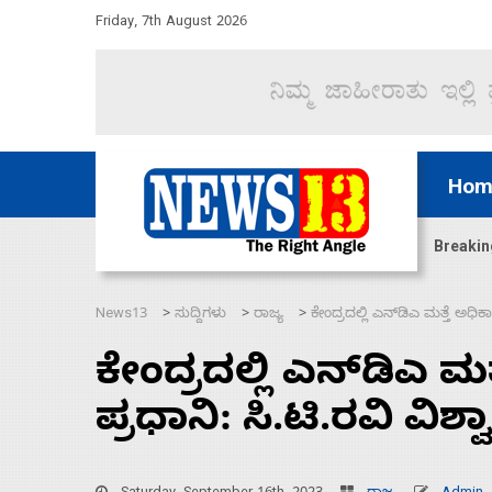
Friday, 7th August 2026
Hom
ಜಲಸಂಧಿ ಮೂಲಕ 60 ಹಡಗುಗಳನ್ನು ಸುರಕ್ಷಿತವಾಗಿ ಸಾಗಿಸಿದೆ ಭ
Breakin
News13
ಸುದ್ದಿಗಳು
ರಾಜ್ಯ
ಕೇಂದ್ರದಲ್ಲಿ ಎನ್‍ಡಿಎ ಮತ್ತೆ ಅಧಿಕಾರ
>
>
>
ಕೇಂದ್ರದಲ್ಲಿ ಎನ್‍ಡಿಎ ಮತ
ಪ್ರಧಾನಿ: ಸಿ.ಟಿ.ರವಿ ವಿಶ್ವ