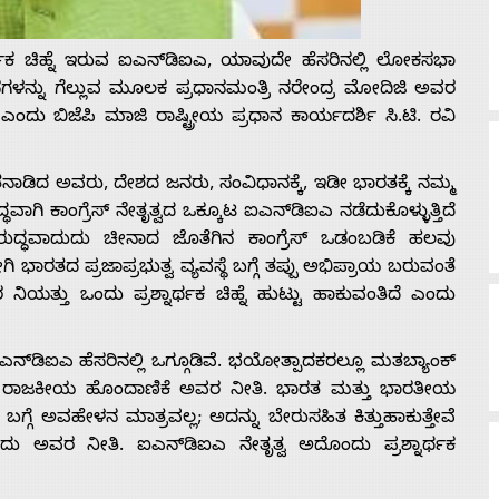
ಶ್ನಾರ್ಥಕ ಚಿಹ್ನೆ ಇರುವ ಐಎನ್‍ಡಿಐಎ, ಯಾವುದೇ ಹೆಸರಿನಲ್ಲಿ ಲೋಕಸಭಾ
ಾನಗಳನ್ನು ಗೆಲ್ಲುವ ಮೂಲಕ ಪ್ರಧಾನಮಂತ್ರಿ ನರೇಂದ್ರ ಮೋದಿಜಿ ಅವರ
ಿತ ಎಂದು ಬಿಜೆಪಿ ಮಾಜಿ ರಾಷ್ಟ್ರೀಯ ಪ್ರಧಾನ ಕಾರ್ಯದರ್ಶಿ ಸಿ.ಟಿ. ರವಿ
ನಾಡಿದ ಅವರು, ದೇಶದ ಜನರು, ಸಂವಿಧಾನಕ್ಕೆ, ಇಡೀ ಭಾರತಕ್ಕೆ ನಮ್ಮ
್ಧವಾಗಿ ಕಾಂಗ್ರೆಸ್ ನೇತೃತ್ವದ ಒಕ್ಕೂಟ ಐಎನ್‍ಡಿಐಎ ನಡೆದುಕೊಳ್ಳುತ್ತಿದೆ
 ವಿರುದ್ಧವಾದುದು ಚೀನಾದ ಜೊತೆಗಿನ ಕಾಂಗ್ರೆಸ್ ಒಡಂಬಡಿಕೆ ಹಲವು
ಿ ಭಾರತದ ಪ್ರಜಾಪ್ರಭುತ್ವ ವ್ಯವಸ್ಥೆ ಬಗ್ಗೆ ತಪ್ಪು ಅಭಿಪ್ರಾಯ ಬರುವಂತೆ
ಿಯತ್ತು ಒಂದು ಪ್ರಶ್ನಾರ್ಥಕ ಚಿಹ್ನೆ ಹುಟ್ಟು ಹಾಕುವಂತಿದೆ ಎಂದು
‍ಡಿಐಎ ಹೆಸರಿನಲ್ಲಿ ಒಗ್ಗೂಡಿವೆ. ಭಯೋತ್ಪಾದಕರಲ್ಲೂ ಮತಬ್ಯಾಂಕ್
ೆ ರಾಜಕೀಯ ಹೊಂದಾಣಿಕೆ ಅವರ ನೀತಿ. ಭಾರತ ಮತ್ತು ಭಾರತೀಯ
್ಗೆ ಅವಹೇಳನ ಮಾತ್ರವಲ್ಲ; ಅದನ್ನು ಬೇರುಸಹಿತ ಕಿತ್ತುಹಾಕುತ್ತೇವೆ
ದು ಅವರ ನೀತಿ. ಐಎನ್‍ಡಿಐಎ ನೇತೃತ್ವ ಅದೊಂದು ಪ್ರಶ್ನಾರ್ಥಕ