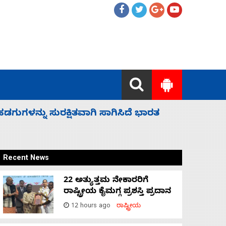
 ಬಿಡೆವು: ಛಲವಾದಿ ನಾರಾಯಣಸ್ವಾಮಿ
ಸಚಿವ ಸಂಪು
Recent News
22 ಅತ್ಯುತ್ತಮ ನೇಕಾರರಿಗೆ
ರಾಷ್ಟ್ರೀಯ ಕೈಮಗ್ಗ ಪ್ರಶಸ್ತಿ ಪ್ರದಾನ
12 hours ago
ರಾಷ್ಟ್ರೀಯ