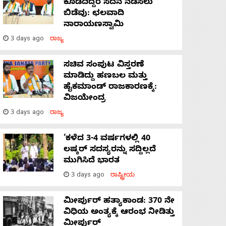
ಕೊಡದಿದ್ದರೆ ಸದನ ನಡೆಸಲು
ಬಿಡೆವು: ಛಲವಾದಿ
ನಾರಾಯಣಸ್ವಾಮಿ
3 days ago
ರಾಜ್ಯ
ಸಚಿವ ಸಂಪುಟ ವಿಸ್ತರಣೆ
ಮಾಡಿದ್ದು ಹಣಬಲ ಮತ್ತು
ಹೈಕಮಾಂಡ್ ರಾಜಕಾರಣಕ್ಕೆ:
ವಿಜಯೇಂದ್ರ
3 days ago
ರಾಜ್ಯ
‘ಕಳೆದ 3-4 ವರ್ಷಗಳಲ್ಲಿ 40
ಲಷ್ಕರ್ ಸದಸ್ಯರನ್ನು ಸದ್ದಿಲ್ಲದೆ
ಮುಗಿಸಿದೆ ಭಾರತ
3 days ago
ರಾಷ್ಟ್ರೀಯ
ಮೀರ್ಪುರ್ ಹತ್ಯಾಕಾಂಡ: 370 ನೇ
ವಿಧಿಯ ಅಂತ್ಯಕ್ಕೆ ಆರಂಭ ನೀಡಿತ್ತು
ಮೀರ್ಪುರ್