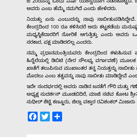
ಜಿ 20ಯನ್ನು ಒಂದು ವರ್ಷ ಯಶಸ್ವಿಯಾಗಿ ನಡೆಸಿಕೊಟ್ಟಿದೆ
ಅವರು ಎಂಬ ಹೆಮ್ಮೆ ನಮಗಿದೆ ಎಂದು ಹೇಳಿದರು.
ನಿಯತ್ತು ಏನು ಎಂಬುದನ್ನು ನಾವು ಸಾಬೀತುಪಡಿಸಿದ್ದೇವ
ಕೇಂದ್ರದಿಂದ 100 ರೂ ಕಳಿಸಿದರೆ ಅದು ಕಟ್ಟಕಡೆಯ ಮನುಷ್
ಮಧ್ಯಸ್ಥಿಕೆದಾರರಿಗೆ ಸೋರಿಕೆ ಆಗುತ್ತಿತ್ತು ಎಂದು ಅವರ
ಸರಕಾರ, ಪಕ್ಷ ಮಾಡಿರಲಿಲ್ಲ ಎಂದರು.
ನಮ್ಮ ಪ್ರಧಾನಮಂತ್ರಿಯವರು ಕೇಂದ್ರದಿಂದ ಕಳುಹಿಸುವ 
ಹಿನ್ನೆಲೆಯಲ್ಲಿ ಡಿಬಿಟಿ (ನೇರ ಸೌಲಭ್ಯ ವರ್ಗಾವಣೆ) ಮ
ಖಾತೆಗೆ ತಲುಪಿಸುವ ಮುಖಾಂತರ ತನ್ನ ನಿಯತ್ತನ್ನು ಸಾಬೀತ
ಮೊದಲು ಎಂಬ ತತ್ವವನ್ನು ನಾವು ಸಾಬೀತು ಮಾಡಿದ್ದೇವೆ ಎಂ
ಇದೇ ಸಂದರ್ಭದಲ್ಲಿ ಅವರು ನಾಡಿನ ಜನತೆಗೆ ಗೌರಿ ಮತ್ತು ಗಣೇ
ಅಧ್ಯಕ್ಷ ಸುದರ್ಶನ್ ಮೂಡಬಿದಿರೆ, ಮಾಜಿ ಸಚಿವ ಕೋಟ ಶ್
ಸುಧೀರ್ ಶೆಟ್ಟಿ ಕಣ್ಣೂರು, ಜಿಲ್ಲಾ ವಕ್ತಾರ ರವಿಶಂಕರ್ ಮಿಜಾರು
Facebook
Twitter
Share