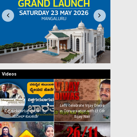
Videos
Lets celebrate Vijay Diwas
ವಿಶ್ವಗುರುವಾಗುತ್ತ ಭಾರತ – ಶ್ರೀ
in Conversation with Lt Cdr
ಸುನೀಲ್‌ ಕುಲಕರ್ಣಿ
Bijay Nair