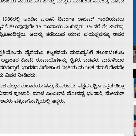
. ಬಿಜೆಪಿಯ ನಾಯಕರಾಗಿ ಜಗತ್ತು ಮೆಚ್ಚಿದ ಮುಖಂಡ ನರೇಂದ್ರ ಮೋದಿ
ೆ. 1986ರಲ್ಲಿ ಅಂದಿನ ಪ್ರಧಾನಿ ದಿವಂಗತ ರಾಜೀವ್ ಗಾಂಧಿಯವರು
ಯನಿಗೆ ತಲುಪುವುದೇ 15 ರೂಪಾಯಿ ಎಂದಿದ್ದರು. ಅಂದರೆ ಶೇ 85ರಷ್ಟು
ು ಒಪ್ಪಿಕೊಂಡಿದ್ದರು. ಅದನ್ನು ತಡೆಯುವ ಯಾವ ಪ್ರಯತ್ನವನ್ನೂ ಅವರ
ಪ್ರತಿಯೊಂದು ಪೈಸೆಯೂ ಕಟ್ಟಕಡೆಯ ಮನುಷ್ಯನಿಗೆ ತಲುಪಬೇಕೆಂಬ
ೂಲಕ ಲಕ್ಷಾಂತರ ಕೋಟಿ ರೂಪಾಯಿಗಳನ್ನು ರೈತರ, ಬಡವರ, ಮಹಿಳೆಯರ
ು ಪಡಿಸಿದ್ದಾರೆ. ಭಾರತದ ವಿದೇಶಾಂಗ ನೀತಿಯ ಮೂಲಕ ನಮಗೆ ದೇಶವೇ
ದು ವಿವರ ನೀಡಿದರು.
ಶ ಹಬ್ಬದ ಶುಭಾಶಯಗಳನ್ನು ಕೋರಿದರು. ಪಕ್ಷದ ದಕ್ಷಿಣ ಕನ್ನಡ ಜಿಲ್ಲಾ
ರೀನಿವಾಸ ಪೂಜಾರಿ, ಮಾಜಿ ಎಂಎಲ್‍ಸಿ ಮೋನಪ್ಪ ಭಂಡಾರಿ, ಮೇಯರ್
 ಅವರು ಪತ್ರಿಕಾಗೋಷ್ಠಿಯಲ್ಲಿ ಇದ್ದರು.