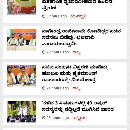
ಐತಿಹಾಸಿಕ ಧ್ವಜಾರೋಹಣದ ಹಿಂದಿನ
ಪ್ರೇರಣೆ
3 hours ago
ಯುವಧ್ವನಿ
ನಾಗೇಂದ್ರ ರಾಜೀನಾಮೆ ಕೊಡದಿದ್ದರೆ ಸದನ
ನಡೆಸಲು ಬಿಡೆವು: ಛಲವಾದಿ
ನಾರಾಯಣಸ್ವಾಮಿ
20 hours ago
ರಾಜ್ಯ
ಸಚಿವ ಸಂಪುಟ ವಿಸ್ತರಣೆ ಮಾಡಿದ್ದು
ಹಣಬಲ ಮತ್ತು ಹೈಕಮಾಂಡ್
ರಾಜಕಾರಣಕ್ಕೆ: ವಿಜಯೇಂದ್ರ
21 hours ago
ರಾಜ್ಯ
‘ಕಳೆದ 3-4 ವರ್ಷಗಳಲ್ಲಿ 40 ಲಷ್ಕರ್
ಸದಸ್ಯರನ್ನು ಸದ್ದಿಲ್ಲದೆ ಮುಗಿಸಿದೆ ಭಾರತ
23 hours ago
ರಾಷ್ಟ್ರೀಯ