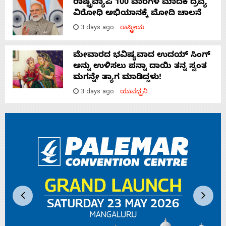
ರಾಷ್ಟ್ರವ್ಯಾಪಿ 100 ವಾರಗಳ ಮಾದಕ ದ್ರವ್ಯ
ವಿರೋಧಿ ಅಭಿಯಾನಕ್ಕೆ ಮೋದಿ ಚಾಲನೆ
3 days ago
ರಾಷ್ಟ್ರೀಯ
ಮೇವಾರದ ಭವಿಷ್ಯವಾದ ಉದಯ್ ಸಿಂಗ್
ಅನ್ನು ಉಳಿಸಲು ಪನ್ನಾ ದಾಯಿ ತನ್ನ ಸ್ವಂತ
ಮಗನ್ನೇ ತ್ಯಾಗ ಮಾಡಿದ್ದಳು!
3 days ago
ಯುವಧ್ವನಿ