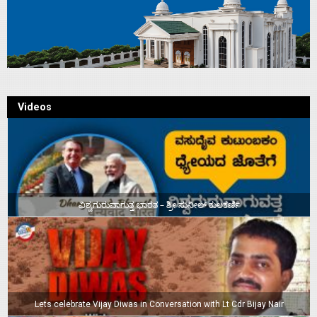
Videos
ವಿಶ್ವಗುರುವಾಗುತ್ತ ಭಾರತ – ಶ್ರೀ ಸುನೀಲ್‌ ಕುಲಕರ್ಣಿ
Lets celebrate Vijay Diwas in Conversation with Lt Cdr Bijay Nair