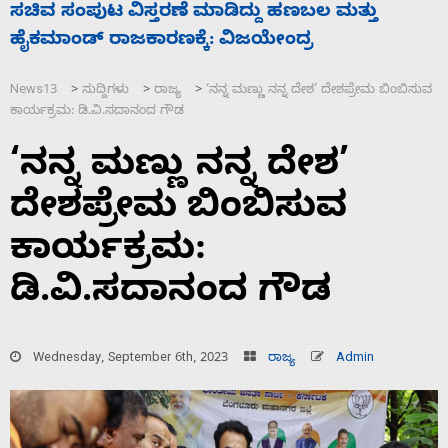
‘ಕಳೆದ 3-4 ವರ್ಷಗಳಲ್ಲಿ 40 ಲಷ್ಕರ್ ಸದಸ್ಯರನ್ನು ಸದ್ದಿಲ್ಲದೆ
ಕ
ಮುಗಿಸಿದೆ ಭಾರತ
ಮ
News13
ಸುದ್ದಿಗಳು
ರಾಜ್ಯ
‘ನನ್ನ ಮಣ್ಣು ನನ್ನ ದೇಶ’ ದೇಶಪ್ರೇಮ ಬಿಂಬಿಸುವ
>
>
>
ಕಾರ್ಯಕ್ರಮ: ಡಿ.ವಿ.ಸದಾನಂದ ಗೌಡ
‘ನನ್ನ ಮಣ್ಣು ನನ್ನ ದೇಶ’
ದೇಶಪ್ರೇಮ ಬಿಂಬಿಸುವ
ಕಾರ್ಯಕ್ರಮ:
ಡಿ.ವಿ.ಸದಾನಂದ ಗೌಡ
Wednesday, September 6th, 2023
ರಾಜ್ಯ
Admin