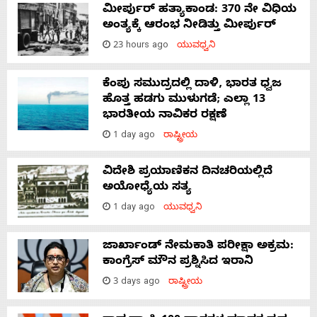
ಮೀರ್ಪುರ್ ಹತ್ಯಾಕಾಂಡ: 370 ನೇ ವಿಧಿಯ
ಅಂತ್ಯಕ್ಕೆ ಆರಂಭ ನೀಡಿತ್ತು ಮೀರ್ಪುರ್
23 hours ago
ಯುವಧ್ವನಿ
ಕೆಂಪು ಸಮುದ್ರದಲ್ಲಿ ದಾಳಿ, ಭಾರತ ಧ್ವಜ
ಹೊತ್ತ ಹಡಗು ಮುಳುಗಡೆ; ಎಲ್ಲಾ 13
ಭಾರತೀಯ ನಾವಿಕರ ರಕ್ಷಣೆ
1 day ago
ರಾಷ್ಟ್ರೀಯ
ವಿದೇಶಿ ಪ್ರಯಾಣಿಕನ ದಿನಚರಿಯಲ್ಲಿದೆ
ಅಯೋಧ್ಯೆಯ ಸತ್ಯ
1 day ago
ಯುವಧ್ವನಿ
ಜಾರ್ಖಾಂಡ್‌ ನೇಮಕಾತಿ ಪರೀಕ್ಷಾ ಅಕ್ರಮ:
ಕಾಂಗ್ರೆಸ್‌ ಮೌನ ಪ್ರಶ್ನಿಸಿದ ಇರಾನಿ
3 days ago
ರಾಷ್ಟ್ರೀಯ