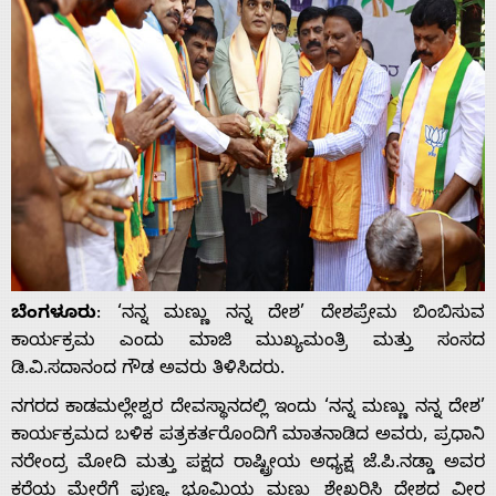
ಬೆಂಗಳೂರು
: ‘ನನ್ನ ಮಣ್ಣು ನನ್ನ ದೇಶ’ ದೇಶಪ್ರೇಮ ಬಿಂಬಿಸುವ
ಕಾರ್ಯಕ್ರಮ ಎಂದು ಮಾಜಿ ಮುಖ್ಯಮಂತ್ರಿ ಮತ್ತು ಸಂಸದ
ಡಿ.ವಿ.ಸದಾನಂದ ಗೌಡ ಅವರು ತಿಳಿಸಿದರು.
ನಗರದ ಕಾಡಮಲ್ಲೇಶ್ವರ ದೇವಸ್ಥಾನದಲ್ಲಿ ಇಂದು ‘ನನ್ನ ಮಣ್ಣು ನನ್ನ ದೇಶ’
ಕಾರ್ಯಕ್ರಮದ ಬಳಿಕ ಪತ್ರಕರ್ತರೊಂದಿಗೆ ಮಾತನಾಡಿದ ಅವರು, ಪ್ರಧಾನಿ
ನರೇಂದ್ರ ಮೋದಿ ಮತ್ತು ಪಕ್ಷದ ರಾಷ್ಟ್ರೀಯ ಅಧ್ಯಕ್ಷ ಜೆ.ಪಿ.ನಡ್ಡಾ ಅವರ
ಕರೆಯ ಮೇರೆಗೆ ಪುಣ್ಯ ಭೂಮಿಯ ಮಣ್ಣು ಶೇಖರಿಸಿ ದೇಶದ ವೀರ