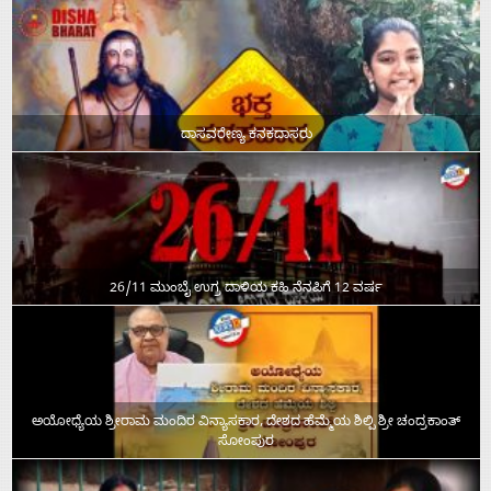
ದಾಸವರೇಣ್ಯ ಕನಕದಾಸರು
26/11 ಮುಂಬೈ ಉಗ್ರ ದಾಳಿಯ ಕಹಿ ನೆನಪಿಗೆ 12 ವರ್ಷ
ಅಯೋಧ್ಯೆಯ ಶ್ರೀರಾಮ ಮಂದಿರ ವಿನ್ಯಾಸಕಾರ, ದೇಶದ ಹೆಮ್ಮೆಯ ಶಿಲ್ಪಿ ಶ್ರೀ ಚಂದ್ರಕಾಂತ್‌
ಸೋಂಪುರ