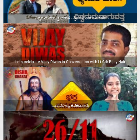
ವಿಶ್ವಗುರುವಾಗುತ್ತ ಭಾರತ – ಶ್ರೀ ಸುನೀಲ್‌ ಕುಲಕರ್ಣಿ
Lets celebrate Vijay Diwas in Conversation with Lt Cdr Bijay Nair
ದಾಸವರೇಣ್ಯ ಕನಕದಾಸರು