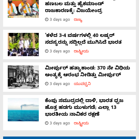
ಹಣಬಲ ಮತ್ತು ಹೈಕಮಾಂಡ್
ರಾಜಕಾರಣಕ್ಕೆ: ವಿಜಯೇಂದ್ರ
3 days ago
ರಾಜ್ಯ
‘ಕಳೆದ 3-4 ವರ್ಷಗಳಲ್ಲಿ 40 ಲಷ್ಕರ್
ಸದಸ್ಯರನ್ನು ಸದ್ದಿಲ್ಲದೆ ಮುಗಿಸಿದೆ ಭಾರತ
3 days ago
ರಾಷ್ಟ್ರೀಯ
ಮೀರ್ಪುರ್ ಹತ್ಯಾಕಾಂಡ: 370 ನೇ ವಿಧಿಯ
ಅಂತ್ಯಕ್ಕೆ ಆರಂಭ ನೀಡಿತ್ತು ಮೀರ್ಪುರ್
3 days ago
ಯುವಧ್ವನಿ
ಕೆಂಪು ಸಮುದ್ರದಲ್ಲಿ ದಾಳಿ, ಭಾರತ ಧ್ವಜ
ಹೊತ್ತ ಹಡಗು ಮುಳುಗಡೆ; ಎಲ್ಲಾ 13
ಭಾರತೀಯ ನಾವಿಕರ ರಕ್ಷಣೆ
3 days ago
ರಾಷ್ಟ್ರೀಯ