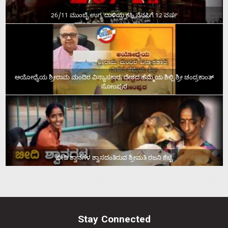
26/11 ಮುಂಬೈ ಉಗ್ರ ದಾಳಿಯ ಕಹಿ ನೆನಪಿಗೆ 12 ವರ್ಷ
ಅಯೋಧ್ಯೆಯ ಶ್ರೀರಾಮ ಮಂದಿರ ವಿನ್ಯಾಸಕಾರ, ದೇಶದ ಹೆಮ್ಮೆಯ ಶಿಲ್ಪಿ ಶ್ರೀ ಚಂದ್ರಕಾಂತ್‌
ಸೋಂಪುರ
ಬೀದಿ ಶ್ವಾನಗಳ ಶ್ವಾಸದಂತಿರುವ ಶ್ರೀಮತಿ ರಜನಿ ಶೆಟ್ಟಿ
Stay Connected