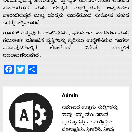
ಇಳಿಯುವುದನ್ನು ತೋರಿಸುತ್ತದೆ. ಪ್ರಗ್ಯಾನ್ ರೋವರ್ ನಂತರ ಅದರಿಂದ
ಹೊರಬರುತ್ತದೆ ಮತ್ತು ಚಂದ್ರನ ಮೇಲ್ಮೈಯನ್ನು ಅನ್ವೇಷಿಸಲು
Home
ಪ್ರಾರಂಭಿಸುತ್ತದೆ ಮತ್ತು ಚಂದ್ರನು ಸಾಧನೆಯಿಂದ ಸಂತೋಷ ಪಡುದ
ಇದನ್ನು ಚಿತ್ರಿಸಲಾಗಿದೆ.
ಡೂಡಲ್ ಎನ್ನುವುದು ರಜಾದಿನಗಳು , ಘಟನೆಗಳು, ಸಾಧನೆಗಳು ಮತ್ತು
About
ಗಮನಾರ್ಹ ಐತಿಹಾಸಿಕ ವ್ಯಕ್ತಿಗಳನ್ನು ಸ್ಮರಿಸಲು ಉದ್ದೇಶಿಸಿರುವ ಗೂಗಲ್
ಮುಖಪುಟಗಳಲ್ಲಿನ ಲೋಗೋದ ವಿಶೇಷ, ತಾತ್ಕಾಲಿಕ
Us
ಬದಲಾವಣೆಯಾಗಿದೆ .
Facebook
Twitter
Share
Advertise
With
Admin
s
ಸಮಾಜದ ಉತ್ತಮ ಸುದ್ದಿಗಳನ್ನು
ನಾವು ನಿಮ್ಮ ಮುಂದಿಡುವ
ಪ್ರಯತ್ನವನ್ನು ಮಾಡುತ್ತಿದ್ದೇವೆ.
ಪ್ರೋತ್ಸಾಹಿಸಿ, ಸ್ವೀಕರಿಸಿ. ನೀವು