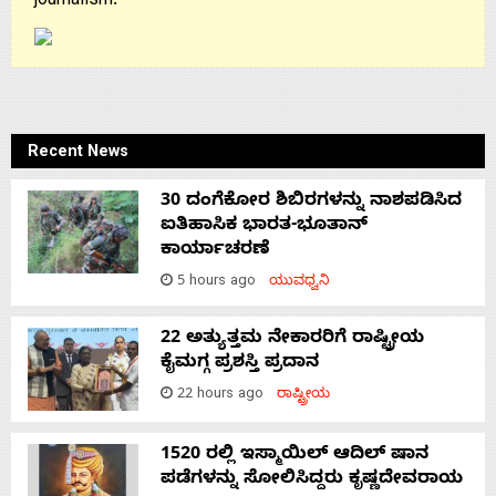
journalism.
Recent News
30 ದಂಗೆಕೋರ ಶಿಬಿರಗಳನ್ನು ನಾಶಪಡಿಸಿದ
ಐತಿಹಾಸಿಕ ಭಾರತ-ಭೂತಾನ್
ಕಾರ್ಯಾಚರಣೆ
5 hours ago
ಯುವಧ್ವನಿ
22 ಅತ್ಯುತ್ತಮ ನೇಕಾರರಿಗೆ ರಾಷ್ಟ್ರೀಯ
ಕೈಮಗ್ಗ ಪ್ರಶಸ್ತಿ ಪ್ರದಾನ
22 hours ago
ರಾಷ್ಟ್ರೀಯ
1520 ರಲ್ಲಿ ಇಸ್ಮಾಯಿಲ್ ಆದಿಲ್ ಷಾನ
ಪಡೆಗಳನ್ನು ಸೋಲಿಸಿದ್ದರು ಕೃಷ್ಣದೇವರಾಯ