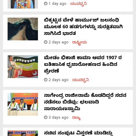
1 day ago
ಯುವಧ್ವನಿ
ಬಿಕ್ಕಟ್ಟಿನ ವೇಳೆ ಹಾರ್ಮುಜ್ ಜಲಸಂಧಿ
ಮೂಲಕ 60 ಹಡಗುಗಳನ್ನು ಸುರಕ್ಷಿತವಾಗಿ
ಸಾಗಿಸಿದೆ ಭಾರತ
2 days ago
ರಾಷ್ಟ್ರೀಯ
ಮೇಡಂ ಭಿಕಾಜಿ ಕಾಮಾ ಅವರ 1907 ರ
ಐತಿಹಾಸಿಕ ಧ್ವಜಾರೋಹಣದ ಹಿಂದಿನ
ಪ್ರೇರಣೆ
2 days ago
ಯುವಧ್ವನಿ
ನಾಗೇಂದ್ರ ರಾಜೀನಾಮೆ ಕೊಡದಿದ್ದರೆ ಸದನ
ನಡೆಸಲು ಬಿಡೆವು: ಛಲವಾದಿ
ನಾರಾಯಣಸ್ವಾಮಿ
3 days ago
ರಾಜ್ಯ
ಸಚಿವ ಸಂಪುಟ ವಿಸ್ತರಣೆ ಮಾಡಿದ್ದು