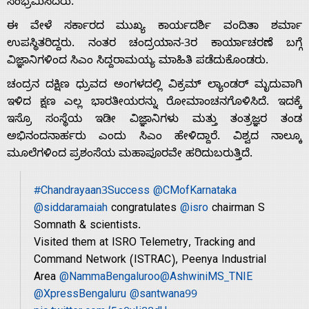
ಸಂಭ್ರಮಿಸಿದರು.
ಈ ವೇಳೆ ಸರ್ಕಾರದ ಮುಖ್ಯ ಕಾರ್ಯದರ್ಶಿ ವಂದಿತಾ ಶರ್ಮಾ
ಉಪಸ್ಥಿತರಿದ್ದರು. ನಂತರ ಚಂದ್ರಯಾನ-3ರ ಕಾರ್ಯಾಚರಣೆ ಬಗ್ಗೆ
ವಿಜ್ಞಾನಿಗಳಿಂದ ಸಿಎಂ ಸಿದ್ದರಾಮಯ್ಯ ಮಾಹಿತಿ ಪಡೆದುಕೊಂಡರು.
Home
ಚಂದ್ರನ ದಕ್ಷಿಣ ಧ್ರುವದ ಅಂಗಳದಲ್ಲಿ ವಿಕ್ರಮ್ ಲ್ಯಾಂಡರ್ ಮೃದುವಾಗಿ
ಇಳಿದ ಕ್ಷಣ ಎಲ್ಲ ಭಾರತೀಯರನ್ನು ರೋಮಾಂಚನಗೊಳಿಸಿದೆ. ಇದಕ್ಕೆ
ಇಸ್ರೊ ಸಂಸ್ಥೆಯ ಇಡೀ ವಿಜ್ಞಾನಿಗಳು ಮತ್ತು ತಂತ್ರಜ್ಞರ ತಂಡ
About
ಅಭಿನಂದನಾರ್ಹರು ಎಂದು ಸಿಎಂ ಹೇಳಿದ್ದಾರೆ. ವಿಶ್ವದ ನಾಲ್ಕೂ
ಮೂಲೆಗಳಿಂದ ಪ್ರಶಂಸೆಯ ಮಹಾಪೂರವೇ ಹರಿದುಬರುತ್ತಿದೆ.
Us
#Chandrayaan3Success
@CMofKarnataka
@siddaramaiah
congratulates
@isro
chairman S
Advertise
Somnath & scientists.
Visited them at ISRO Telemetry, Tracking and
Command Network (ISTRAC), Peenya Industrial
With
Area
@NammaBengaluroo
@AshwiniMS_TNIE
@XpressBengaluru
@santwana99