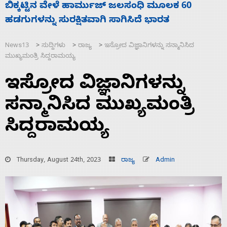
ನಾಗೇಂದ್ರ ರಾಜೀನಾಮೆ ಕೊಡದಿದ್ದರೆ ಸದನ ನಡೆಸಲು
ಬಿಡೆವು: ಛಲವಾದಿ ನಾರಾಯಣಸ್ವಾಮಿ
News13
ಸುದ್ದಿಗಳು
ರಾಜ್ಯ
ಇಸ್ರೋದ ವಿಜ್ಞಾನಿಗಳನ್ನು ಸನ್ಮಾನಿಸಿದ
>
>
>
ಮುಖ್ಯಮಂತ್ರಿ ಸಿದ್ದರಾಮಯ್ಯ
ಇಸ್ರೋದ ವಿಜ್ಞಾನಿಗಳನ್ನು
ಸನ್ಮಾನಿಸಿದ ಮುಖ್ಯಮಂತ್ರಿ
ಸಿದ್ದರಾಮಯ್ಯ
Thursday, August 24th, 2023
ರಾಜ್ಯ
Admin