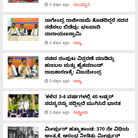
2 days ago
ಯುವಧ್ವನಿ
ನಾಗೇಂದ್ರ ರಾಜೀನಾಮೆ ಕೊಡದಿದ್ದರೆ ಸದನ
ನಡೆಸಲು ಬಿಡೆವು: ಛಲವಾದಿ
ನಾರಾಯಣಸ್ವಾಮಿ
3 days ago
ರಾಜ್ಯ
ಸಚಿವ ಸಂಪುಟ ವಿಸ್ತರಣೆ ಮಾಡಿದ್ದು
ಹಣಬಲ ಮತ್ತು ಹೈಕಮಾಂಡ್
ರಾಜಕಾರಣಕ್ಕೆ: ವಿಜಯೇಂದ್ರ
3 days ago
ರಾಜ್ಯ
‘ಕಳೆದ 3-4 ವರ್ಷಗಳಲ್ಲಿ 40 ಲಷ್ಕರ್
ಸದಸ್ಯರನ್ನು ಸದ್ದಿಲ್ಲದೆ ಮುಗಿಸಿದೆ ಭಾರತ
3 days ago
ರಾಷ್ಟ್ರೀಯ
ಮೀರ್ಪುರ್ ಹತ್ಯಾಕಾಂಡ: 370 ನೇ ವಿಧಿಯ
ಅಂತ್ಯಕ್ಕೆ ಆರಂಭ ನೀಡಿತ್ತು ಮೀರ್ಪುರ್