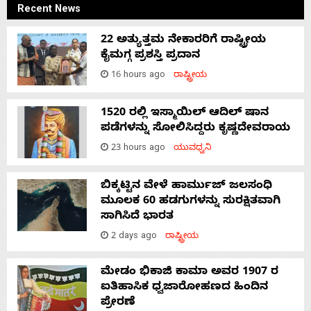
Recent News
22 ಅತ್ಯುತ್ತಮ ನೇಕಾರರಿಗೆ ರಾಷ್ಟ್ರೀಯ
ಕೈಮಗ್ಗ ಪ್ರಶಸ್ತಿ ಪ್ರದಾನ
16 hours ago
ರಾಷ್ಟ್ರೀಯ
1520 ರಲ್ಲಿ ಇಸ್ಮಾಯಿಲ್ ಆದಿಲ್ ಷಾನ
ಪಡೆಗಳನ್ನು ಸೋಲಿಸಿದ್ದರು ಕೃಷ್ಣದೇವರಾಯ
23 hours ago
ಯುವಧ್ವನಿ
ಬಿಕ್ಕಟ್ಟಿನ ವೇಳೆ ಹಾರ್ಮುಜ್ ಜಲಸಂಧಿ
ಮೂಲಕ 60 ಹಡಗುಗಳನ್ನು ಸುರಕ್ಷಿತವಾಗಿ
ಸಾಗಿಸಿದೆ ಭಾರತ
2 days ago
ರಾಷ್ಟ್ರೀಯ
ಮೇಡಂ ಭಿಕಾಜಿ ಕಾಮಾ ಅವರ 1907 ರ
ಐತಿಹಾಸಿಕ ಧ್ವಜಾರೋಹಣದ ಹಿಂದಿನ
ಪ್ರೇರಣೆ