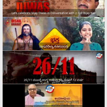
Lets celebrate Vijay Diwas in Conversation with Lt Cdr Bijay Nair
ದಾಸವರೇಣ್ಯ ಕನಕದಾಸರು
26/11 ಮುಂಬೈ ಉಗ್ರ ದಾಳಿಯ ಕಹಿ ನೆನಪಿಗೆ 12 ವರ್ಷ