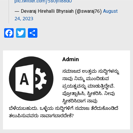
s
pic.twitter.com/5s0yIi88dU
— Devaraj Hirehalli Bhyraiah (@swaraj76)
August
24, 2023
Contact
Facebook
Twitter
Share
Us
Admin
ಸಮಾಜದ ಉತ್ತಮ ಸುದ್ದಿಗಳನ್ನು
ನಾವು ನಿಮ್ಮ ಮುಂದಿಡುವ
ಪ್ರಯತ್ನವನ್ನು ಮಾಡುತ್ತಿದ್ದೇವೆ.
ಪ್ರೋತ್ಸಾಹಿಸಿ, ಸ್ವೀಕರಿಸಿ. ನೀವು
ಸ್ವೀಕರಿಸಿದಾಗ ನಾವು
ಬೆಳೆಯಬಹುದು. ಒಳ್ಳೆಯ ಸುದ್ದಿಗಳಿಗೆ ಸಮಾಜ ತೆರೆದುಕೊಂಡಿದೆ
ತಲುಪಿಸುವವರು ನಾವಾಗಬಾರದೇಕೆ?