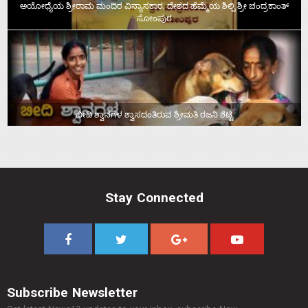
ಅಯೋಧ್ಯೆಯ ಶ್ರೀರಾಮ ಮಂದಿರ ವಿನ್ಯಾಸಕಾರ, ದೇಶದ ಹೆಮ್ಮೆಯ ಶಿಲ್ಪಿ ಶ್ರೀ ಚಂದ್ರಕಾಂತ್‌
ಸೋಂಪುರ
ಬೀದಿ ಶ್ವಾನಗಳ ಶ್ವಾಸದಂತಿರುವ ಶ್ರೀಮತಿ ರಜನಿ ಶೆಟ್ಟಿ
Stay Connected
Subscribe Newsletter