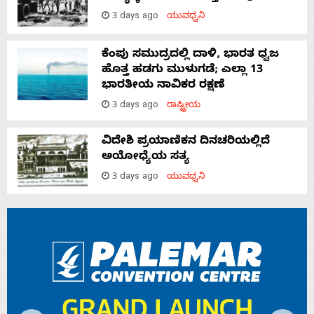
3 days ago
ಯುವಧ್ವನಿ
ಕೆಂಪು ಸಮುದ್ರದಲ್ಲಿ ದಾಳಿ, ಭಾರತ ಧ್ವಜ
ಹೊತ್ತ ಹಡಗು ಮುಳುಗಡೆ; ಎಲ್ಲಾ 13
ಭಾರತೀಯ ನಾವಿಕರ ರಕ್ಷಣೆ
3 days ago
ರಾಷ್ಟ್ರೀಯ
ವಿದೇಶಿ ಪ್ರಯಾಣಿಕನ ದಿನಚರಿಯಲ್ಲಿದೆ
ಅಯೋಧ್ಯೆಯ ಸತ್ಯ
3 days ago
ಯುವಧ್ವನಿ