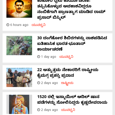
ಕಾಕೋರಿ ರೈಲು ಕಾರ್ಯಾಚರಣೆ:
ತಪ್ಪಿಸಿಕೊಳ್ಳುವ ಅವಕಾಶವಿದ್ದರೂ
ನಂಬಿಕೆಗಾಗಿ ಪ್ರಾಣತ್ಯಾಗ ಮಾಡಿದ ರಾಮ್
ಪ್ರಸಾದ್ ಬಿಸ್ಮಿಲ್
6 hours ago
ಯುವಧ್ವನಿ
30 ದಂಗೆಕೋರ ಶಿಬಿರಗಳನ್ನು ನಾಶಪಡಿಸಿದ
ಐತಿಹಾಸಿಕ ಭಾರತ-ಭೂತಾನ್
ಕಾರ್ಯಾಚರಣೆ
1 day ago
ಯುವಧ್ವನಿ
22 ಅತ್ಯುತ್ತಮ ನೇಕಾರರಿಗೆ ರಾಷ್ಟ್ರೀಯ
ಕೈಮಗ್ಗ ಪ್ರಶಸ್ತಿ ಪ್ರದಾನ
2 days ago
ರಾಷ್ಟ್ರೀಯ
1520 ರಲ್ಲಿ ಇಸ್ಮಾಯಿಲ್ ಆದಿಲ್ ಷಾನ
ಪಡೆಗಳನ್ನು ಸೋಲಿಸಿದ್ದರು ಕೃಷ್ಣದೇವರಾಯ
2 days ago
ಯುವಧ್ವನಿ