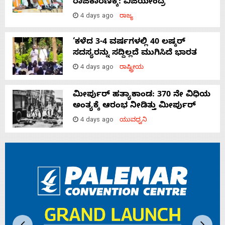
ರಾಜಕಾರಣಕ್ಕೆ: ವಿಜಯೇಂದ್ರ
4 days ago
ರಾಜ್ಯ
‘ಕಳೆದ 3-4 ವರ್ಷಗಳಲ್ಲಿ 40 ಲಷ್ಕರ್
ಸದಸ್ಯರನ್ನು ಸದ್ದಿಲ್ಲದೆ ಮುಗಿಸಿದೆ ಭಾರತ
4 days ago
ರಾಷ್ಟ್ರೀಯ
ಮೀರ್ಪುರ್ ಹತ್ಯಾಕಾಂಡ: 370 ನೇ ವಿಧಿಯ
ಅಂತ್ಯಕ್ಕೆ ಆರಂಭ ನೀಡಿತ್ತು ಮೀರ್ಪುರ್
4 days ago
ಯುವಧ್ವನಿ