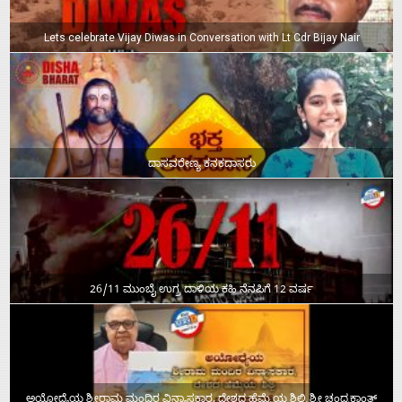
Lets celebrate Vijay Diwas in Conversation with Lt Cdr Bijay Nair
ದಾಸವರೇಣ್ಯ ಕನಕದಾಸರು
26/11 ಮುಂಬೈ ಉಗ್ರ ದಾಳಿಯ ಕಹಿ ನೆನಪಿಗೆ 12 ವರ್ಷ
ಅಯೋಧ್ಯೆಯ ಶ್ರೀರಾಮ ಮಂದಿರ ವಿನ್ಯಾಸಕಾರ, ದೇಶದ ಹೆಮ್ಮೆಯ ಶಿಲ್ಪಿ ಶ್ರೀ ಚಂದ್ರಕಾಂತ್‌