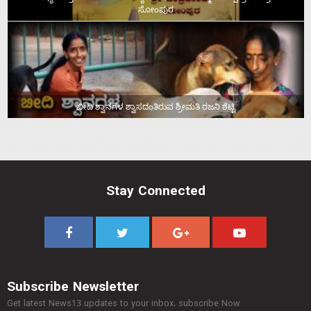
ಸೋಂಪುರ
ಬೀದಿ ಶ್ವಾನಗಳ ಶ್ವಾಸದಂತಿರುವ ಶ್ರೀಮತಿ ರಜನಿ ಶೆಟ್ಟಿ
Stay Connected
Subscribe Newsletter
Get latest News13 updates to your inbox. subscribe Now