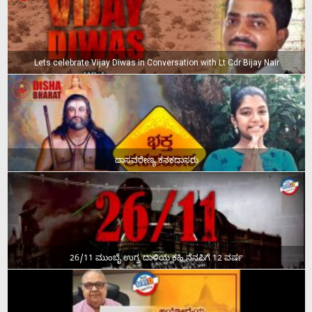
Lets celebrate Vijay Diwas in Conversation with Lt Cdr Bijay Nair
ದಾಸವರೇಣ್ಯ ಕನಕದಾಸರು
26/11 ಮುಂಬೈ ಉಗ್ರ ದಾಳಿಯ ಕಹಿ ನೆನಪಿಗೆ 12 ವರ್ಷ