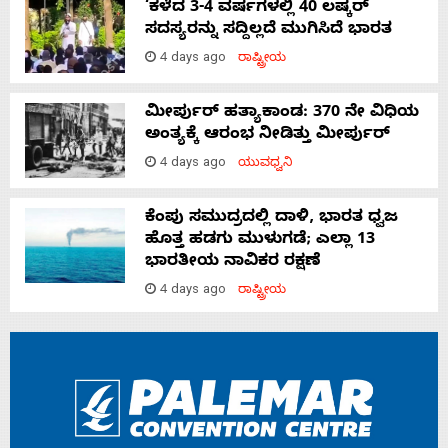
‘ಕಳೆದ 3-4 ವರ್ಷಗಳಲ್ಲಿ 40 ಲಷ್ಕರ್
ಸದಸ್ಯರನ್ನು ಸದ್ದಿಲ್ಲದೆ ಮುಗಿಸಿದೆ ಭಾರತ
4 days ago
ರಾಷ್ಟ್ರೀಯ
ಮೀರ್ಪುರ್ ಹತ್ಯಾಕಾಂಡ: 370 ನೇ ವಿಧಿಯ
ಅಂತ್ಯಕ್ಕೆ ಆರಂಭ ನೀಡಿತ್ತು ಮೀರ್ಪುರ್
4 days ago
ಯುವಧ್ವನಿ
ಕೆಂಪು ಸಮುದ್ರದಲ್ಲಿ ದಾಳಿ, ಭಾರತ ಧ್ವಜ
ಹೊತ್ತ ಹಡಗು ಮುಳುಗಡೆ; ಎಲ್ಲಾ 13
ಭಾರತೀಯ ನಾವಿಕರ ರಕ್ಷಣೆ
4 days ago
ರಾಷ್ಟ್ರೀಯ