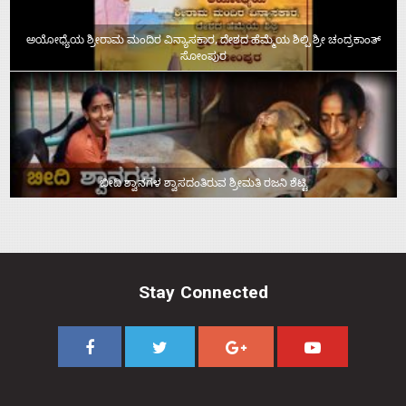
ಅಯೋಧ್ಯೆಯ ಶ್ರೀರಾಮ ಮಂದಿರ ವಿನ್ಯಾಸಕಾರ, ದೇಶದ ಹೆಮ್ಮೆಯ ಶಿಲ್ಪಿ ಶ್ರೀ ಚಂದ್ರಕಾಂತ್‌
ಸೋಂಪುರ
ಬೀದಿ ಶ್ವಾನಗಳ ಶ್ವಾಸದಂತಿರುವ ಶ್ರೀಮತಿ ರಜನಿ ಶೆಟ್ಟಿ
Stay Connected