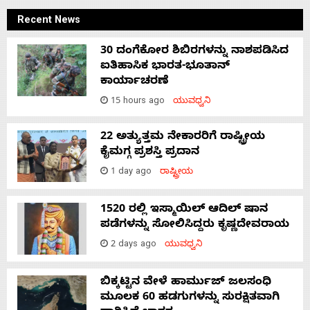
Recent News
30 ದಂಗೆಕೋರ ಶಿಬಿರಗಳನ್ನು ನಾಶಪಡಿಸಿದ
ಐತಿಹಾಸಿಕ ಭಾರತ-ಭೂತಾನ್
ಕಾರ್ಯಾಚರಣೆ
15 hours ago
ಯುವಧ್ವನಿ
22 ಅತ್ಯುತ್ತಮ ನೇಕಾರರಿಗೆ ರಾಷ್ಟ್ರೀಯ
ಕೈಮಗ್ಗ ಪ್ರಶಸ್ತಿ ಪ್ರದಾನ
1 day ago
ರಾಷ್ಟ್ರೀಯ
1520 ರಲ್ಲಿ ಇಸ್ಮಾಯಿಲ್ ಆದಿಲ್ ಷಾನ
ಪಡೆಗಳನ್ನು ಸೋಲಿಸಿದ್ದರು ಕೃಷ್ಣದೇವರಾಯ
2 days ago
ಯುವಧ್ವನಿ
ಬಿಕ್ಕಟ್ಟಿನ ವೇಳೆ ಹಾರ್ಮುಜ್ ಜಲಸಂಧಿ
ಮೂಲಕ 60 ಹಡಗುಗಳನ್ನು ಸುರಕ್ಷಿತವಾಗಿ