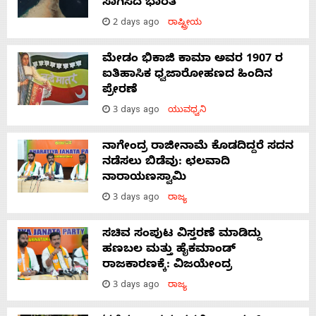
ಸಾಗಿಸಿದೆ ಭಾರತ
2 days ago
ರಾಷ್ಟ್ರೀಯ
ಮೇಡಂ ಭಿಕಾಜಿ ಕಾಮಾ ಅವರ 1907 ರ
ಐತಿಹಾಸಿಕ ಧ್ವಜಾರೋಹಣದ ಹಿಂದಿನ
ಪ್ರೇರಣೆ
3 days ago
ಯುವಧ್ವನಿ
ನಾಗೇಂದ್ರ ರಾಜೀನಾಮೆ ಕೊಡದಿದ್ದರೆ ಸದನ
ನಡೆಸಲು ಬಿಡೆವು: ಛಲವಾದಿ
ನಾರಾಯಣಸ್ವಾಮಿ
3 days ago
ರಾಜ್ಯ
ಸಚಿವ ಸಂಪುಟ ವಿಸ್ತರಣೆ ಮಾಡಿದ್ದು
ಹಣಬಲ ಮತ್ತು ಹೈಕಮಾಂಡ್
ರಾಜಕಾರಣಕ್ಕೆ: ವಿಜಯೇಂದ್ರ
3 days ago
ರಾಜ್ಯ