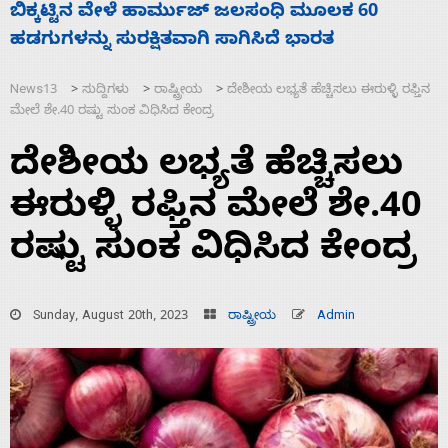
ನಾಗೇಂದ್ರ ರಾಜೀನಾಮೆ ಕೊಡದಿದ್ದರೆ ಸದನ ನಡೆಸಲು
ಸ
ಬಿಡೆವು: ಛಲವಾದಿ ನಾರಾಯಣಸ್ವಾಮಿ
ಹ
News13
ಸುದ್ದಿಗಳು
ರಾಷ್ಟ್ರೀಯ
ದೇಶೀಯ ಲಭ್ಯತೆ ಹೆಚ್ಚಿಸಲು ಈರುಳ್ಳಿ ರಫ್ತಿನ
>
>
>
ಮೇಲೆ ಶೇ.40 ರಷ್ಟು ಸುಂಕ ವಿಧಿಸಿದ ಕೇಂದ್ರ
ದೇಶೀಯ ಲಭ್ಯತೆ ಹೆಚ್ಚಿಸಲು
ಈರುಳ್ಳಿ ರಫ್ತಿನ ಮೇಲೆ ಶೇ.40
ರಷ್ಟು ಸುಂಕ ವಿಧಿಸಿದ ಕೇಂದ್ರ
Sunday, August 20th, 2023
ರಾಷ್ಟ್ರೀಯ
Admin