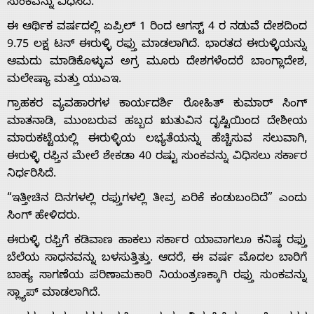
ಸುಂಕವನ್ನು ವಿಧಿಸಿದೆ.
ಈ ಆರ್ಥಿಕ ವರ್ಷದಲ್ಲಿ ಏಪ್ರಿಲ್ 1 ರಿಂದ ಆಗಸ್ಟ್ 4 ರ ನಡುವೆ ದೇಶದಿಂದ
9.75 ಲಕ್ಷ ಟನ್ ಈರುಳ್ಳಿ ರಫ್ತು ಮಾಡಲಾಗಿದೆ. ಭಾರತದ ಈರುಳ್ಳಿಯನ್ನು
ಆಮದು ಮಾಡಿಕೊಳ್ಳುವ ಅಗ್ರ ಮೂರು ದೇಶಗಳೆಂದರೆ ಬಾಂಗ್ಲಾದೇಶ,
ಮಲೇಷ್ಯಾ ಮತ್ತು ಯುಎಇ.
Home
ಗ್ರಾಹಕರ ವ್ಯವಹಾರಗಳ ಕಾರ್ಯದರ್ಶಿ ರೋಹಿತ್ ಕುಮಾರ್ ಸಿಂಗ್
ಮಾತನಾಡಿ, ಮುಂಬರುವ ಹಬ್ಬದ ಋತುವಿನ ದೃಷ್ಟಿಯಿಂದ ದೇಶೀಯ
ಮಾರುಕಟ್ಟೆಯಲ್ಲಿ ಈರುಳ್ಳಿಯ ಲಭ್ಯತೆಯನ್ನು ಹೆಚ್ಚಿಸುವ ಸಲುವಾಗಿ,
About
ಈರುಳ್ಳಿ ರಫ್ತಿನ ಮೇಲೆ ಶೇಕಡಾ 40 ರಷ್ಟು ಸುಂಕವನ್ನು ವಿಧಿಸಲು ಸರ್ಕಾರ
ನಿರ್ಧರಿಸಿದೆ.
Us
“ಇತ್ತೀಚಿನ ದಿನಗಳಲ್ಲಿ ರಫ್ತುಗಳಲ್ಲಿ ತೀವ್ರ ಏರಿಕೆ ಕಂಡುಬಂದಿದೆ” ಎಂದು
ಸಿಂಗ್ ಹೇಳಿದರು.
Advertise
ಈರುಳ್ಳಿ ರಫ್ತಿಗೆ ಕಡಿವಾಣ ಹಾಕಲು ಸರ್ಕಾರ ಯಾವಾಗಲೂ ಕನಿಷ್ಠ ರಫ್ತು
ಬೆಲೆಯ ಸಾಧನವನ್ನು ಬಳಸುತ್ತಿತ್ತು. ಆದರೆ, ಈ ವರ್ಷ ಮೊದಲ ಬಾರಿಗೆ
With
ಬಾಹ್ಯ ಸಾಗಣೆಯ ಪರಿಣಾಮಕಾರಿ ನಿಯಂತ್ರಣಕ್ಕಾಗಿ ರಫ್ತು ಸುಂಕವನ್ನು
ಸ್ಲ್ಯಾಪ್ ಮಾಡಲಾಗಿದೆ.