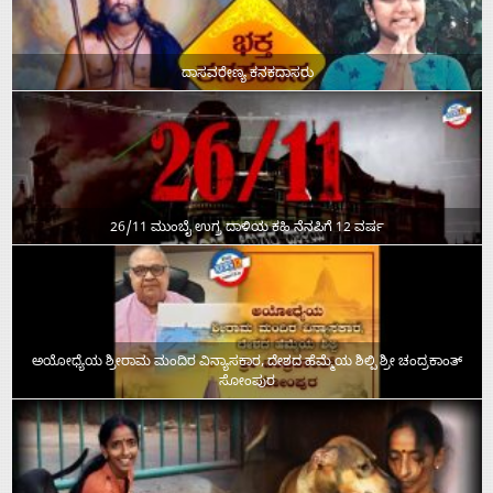
ದಾಸವರೇಣ್ಯ ಕನಕದಾಸರು
26/11 ಮುಂಬೈ ಉಗ್ರ ದಾಳಿಯ ಕಹಿ ನೆನಪಿಗೆ 12 ವರ್ಷ
ಅಯೋಧ್ಯೆಯ ಶ್ರೀರಾಮ ಮಂದಿರ ವಿನ್ಯಾಸಕಾರ, ದೇಶದ ಹೆಮ್ಮೆಯ ಶಿಲ್ಪಿ ಶ್ರೀ ಚಂದ್ರಕಾಂತ್‌
ಸೋಂಪುರ