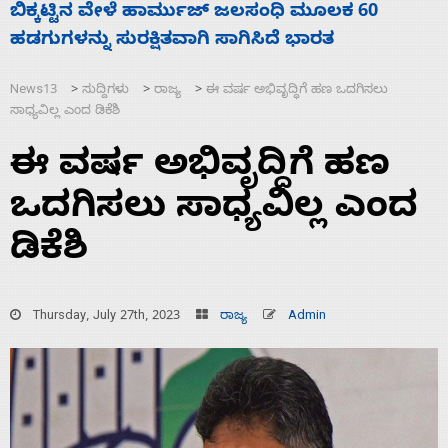
ನಾಗೇಂದ್ರ ರಾಜೀನಾಮೆ ಕೊಡದಿದ್ದರೆ ಸದನ ನಡೆಸಲು
ಸ
ಬಿಡೆವು: ಛಲವಾದಿ ನಾರಾಯಣಸ್ವಾಮಿ
ಹ
News13
ಸುದ್ದಿಗಳು
ರಾಜ್ಯ
ಈ ವರ್ಷ ಅಭಿವೃದ್ಧಿಗೆ ಹಣ ಒದಗಿಸಲು
>
>
>
ಸಾಧ್ಯವಿಲ್ಲ ಎಂದ ಡಿಕೆಶಿ
ಈ ವರ್ಷ ಅಭಿವೃದ್ಧಿಗೆ ಹಣ
ಒದಗಿಸಲು ಸಾಧ್ಯವಿಲ್ಲ ಎಂದ
ಡಿಕೆಶಿ
Thursday, July 27th, 2023
ರಾಜ್ಯ
Admin