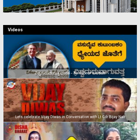
Videos
ವಿಶ್ವಗುರುವಾಗುತ್ತ ಭಾರತ – ಶ್ರೀ ಸುನೀಲ್‌ ಕುಲಕರ್ಣಿ
Lets celebrate Vijay Diwas in Conversation with Lt Cdr Bijay Nair