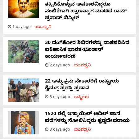
ತಪ್ಪಿಸಿಕೊಳ್ಳುವ ಅವಕಾಶವಿದ್ದರೂ
ನಂಬಿಕೆಗಾಗಿ ಪ್ರಾಣತ್ಯಾಗ ಮಾಡಿದ ರಾಮ್
ಪ್ರಸಾದ್ ಬಿಸ್ಮಿಲ್
1 day ago
ಯುವಧ್ವನಿ
30 ದಂಗೆಕೋರ ಶಿಬಿರಗಳನ್ನು ನಾಶಪಡಿಸಿದ
ಐತಿಹಾಸಿಕ ಭಾರತ-ಭೂತಾನ್
ಕಾರ್ಯಾಚರಣೆ
2 days ago
ಯುವಧ್ವನಿ
22 ಅತ್ಯುತ್ತಮ ನೇಕಾರರಿಗೆ ರಾಷ್ಟ್ರೀಯ
ಕೈಮಗ್ಗ ಪ್ರಶಸ್ತಿ ಪ್ರದಾನ
3 days ago
ರಾಷ್ಟ್ರೀಯ
1520 ರಲ್ಲಿ ಇಸ್ಮಾಯಿಲ್ ಆದಿಲ್ ಷಾನ
ಪಡೆಗಳನ್ನು ಸೋಲಿಸಿದ್ದರು ಕೃಷ್ಣದೇವರಾಯ
3 days ago
ಯುವಧ್ವನಿ