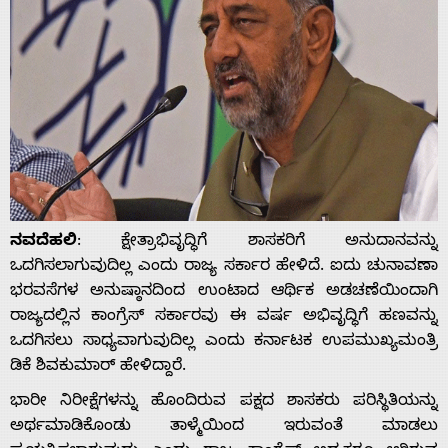
ನವದೆಹಲಿ
: ಕ್ಷೇತ್ರಾಭಿವೃದ್ಧಿಗೆ ಶಾಸಕರಿಗೆ ಅನುದಾನವನ್ನು
ಒದಗಿಸಲಾಗುವುದಿಲ್ಲ ಎಂದು ರಾಜ್ಯ ಸರ್ಕಾರ ಹೇಳಿದೆ. ಐದು ಚುನಾವಣಾ
ಭರವಸೆಗಳ ಅನುಷ್ಠಾನದಿಂದ ಉಂಟಾದ ಆರ್ಥಿಕ ಅಡಚಣೆಯಿಂದಾಗಿ
ರಾಜ್ಯದಲ್ಲಿನ ಕಾಂಗ್ರೆಸ್ ಸರ್ಕಾರವು ಈ ವರ್ಷ ಅಭಿವೃದ್ಧಿಗೆ ಹಣವನ್ನು
ಒದಗಿಸಲು ಸಾಧ್ಯವಾಗುವುದಿಲ್ಲ ಎಂದು ಕರ್ನಾಟಕ ಉಪಮುಖ್ಯಮಂತ್ರಿ
ಡಿಕೆ ಶಿವಕುಮಾರ್ ಹೇಳಿದ್ದಾರೆ.
ಭಾರೀ ನಿರೀಕ್ಷೆಗಳನ್ನು ಹೊಂದಿರುವ ಪಕ್ಷದ ಶಾಸಕರು ಪರಿಸ್ಥಿತಿಯನ್ನು
ಅರ್ಥಮಾಡಿಕೊಂಡು ತಾಳ್ಮೆಯಿಂದ ಇರುವಂತೆ ಮಾಡಲು