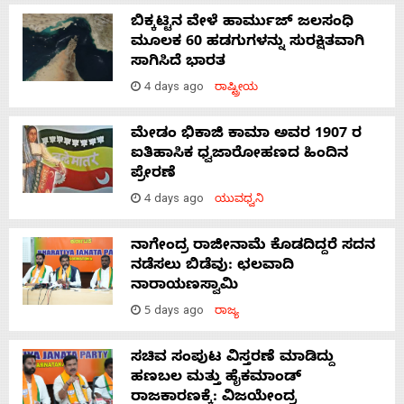
ಬಿಕ್ಕಟ್ಟಿನ ವೇಳೆ ಹಾರ್ಮುಜ್ ಜಲಸಂಧಿ
ಮೂಲಕ 60 ಹಡಗುಗಳನ್ನು ಸುರಕ್ಷಿತವಾಗಿ
ಸಾಗಿಸಿದೆ ಭಾರತ
4 days ago
ರಾಷ್ಟ್ರೀಯ
ಮೇಡಂ ಭಿಕಾಜಿ ಕಾಮಾ ಅವರ 1907 ರ
ಐತಿಹಾಸಿಕ ಧ್ವಜಾರೋಹಣದ ಹಿಂದಿನ
ಪ್ರೇರಣೆ
4 days ago
ಯುವಧ್ವನಿ
ನಾಗೇಂದ್ರ ರಾಜೀನಾಮೆ ಕೊಡದಿದ್ದರೆ ಸದನ
ನಡೆಸಲು ಬಿಡೆವು: ಛಲವಾದಿ
ನಾರಾಯಣಸ್ವಾಮಿ
5 days ago
ರಾಜ್ಯ
ಸಚಿವ ಸಂಪುಟ ವಿಸ್ತರಣೆ ಮಾಡಿದ್ದು
ಹಣಬಲ ಮತ್ತು ಹೈಕಮಾಂಡ್
ರಾಜಕಾರಣಕ್ಕೆ: ವಿಜಯೇಂದ್ರ