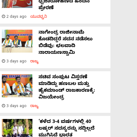
ಧ್ವಜಾರೋಹಣದ ಹಿಂದಿನ
ಪ್ರೇರಣೆ
2 days ago
ಯುವಧ್ವನಿ
ನಾಗೇಂದ್ರ ರಾಜೀನಾಮೆ
ಕೊಡದಿದ್ದರೆ ಸದನ ನಡೆಸಲು
ಬಿಡೆವು: ಛಲವಾದಿ
ನಾರಾಯಣಸ್ವಾಮಿ
3 days ago
ರಾಜ್ಯ
ಸಚಿವ ಸಂಪುಟ ವಿಸ್ತರಣೆ
ಮಾಡಿದ್ದು ಹಣಬಲ ಮತ್ತು
ಹೈಕಮಾಂಡ್ ರಾಜಕಾರಣಕ್ಕೆ:
ವಿಜಯೇಂದ್ರ
3 days ago
ರಾಜ್ಯ
‘ಕಳೆದ 3-4 ವರ್ಷಗಳಲ್ಲಿ 40
ಲಷ್ಕರ್ ಸದಸ್ಯರನ್ನು ಸದ್ದಿಲ್ಲದೆ
ಮುಗಿಸಿದೆ ಭಾರತ