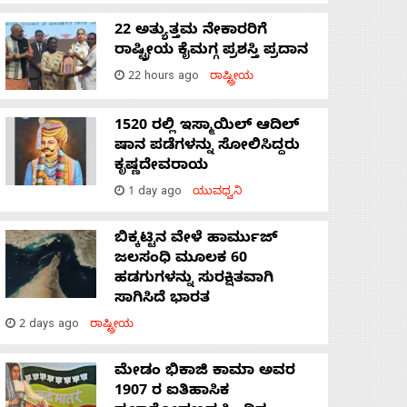
22 ಅತ್ಯುತ್ತಮ ನೇಕಾರರಿಗೆ
ರಾಷ್ಟ್ರೀಯ ಕೈಮಗ್ಗ ಪ್ರಶಸ್ತಿ ಪ್ರದಾನ
22 hours ago
ರಾಷ್ಟ್ರೀಯ
1520 ರಲ್ಲಿ ಇಸ್ಮಾಯಿಲ್ ಆದಿಲ್
ಷಾನ ಪಡೆಗಳನ್ನು ಸೋಲಿಸಿದ್ದರು
ಕೃಷ್ಣದೇವರಾಯ
1 day ago
ಯುವಧ್ವನಿ
ಬಿಕ್ಕಟ್ಟಿನ ವೇಳೆ ಹಾರ್ಮುಜ್
ಜಲಸಂಧಿ ಮೂಲಕ 60
ಹಡಗುಗಳನ್ನು ಸುರಕ್ಷಿತವಾಗಿ
ಸಾಗಿಸಿದೆ ಭಾರತ
2 days ago
ರಾಷ್ಟ್ರೀಯ
ಮೇಡಂ ಭಿಕಾಜಿ ಕಾಮಾ ಅವರ
1907 ರ ಐತಿಹಾಸಿಕ