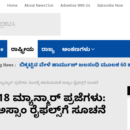
Home
About News13.in
Advertise With Us
Subscribe Now
e
ರಾಷ್ಟ್ರೀಯ
ರಾಜ್ಯ
ಅಂಕಣಗಳು
ಾರತ
ನಾಗೇಂದ್ರ ರಾಜೀನಾಮೆ ಕೊಡದಿದ್ದರೆ ಸದನ ನಡೆಸಲು
g News :
ನ್ಮಾರ್‌ ಪ್ರಜೆಗಳು: ಹಿಂದಕ್ಕೆ ಕಳುಹಿಸುವಂತೆ ಅಸ್ಸಾಂ ರೈಫಲ್ಸ್‌ಗೆ ಸೂಚನೆ
 ಮ್ಯಾನ್ಮಾರ್‌ ಪ್ರಜೆಗಳು:
ಅಸ್ಸಾಂ ರೈಫಲ್ಸ್‌ಗೆ ಸೂಚನೆ