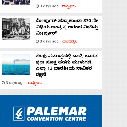
3 days ago
ರಾಷ್ಟ್ರೀಯ
ಮೀರ್ಪುರ್ ಹತ್ಯಾಕಾಂಡ: 370 ನೇ
ವಿಧಿಯ ಅಂತ್ಯಕ್ಕೆ ಆರಂಭ ನೀಡಿತ್ತು
ಮೀರ್ಪುರ್
3 days ago
ಯುವಧ್ವನಿ
ಕೆಂಪು ಸಮುದ್ರದಲ್ಲಿ ದಾಳಿ, ಭಾರತ
ಧ್ವಜ ಹೊತ್ತ ಹಡಗು ಮುಳುಗಡೆ;
ಎಲ್ಲಾ 13 ಭಾರತೀಯ ನಾವಿಕರ
ರಕ್ಷಣೆ
3 days ago
ರಾಷ್ಟ್ರೀಯ