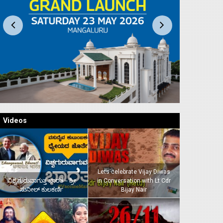
Videos
Lets celebrate Vijay Diwas
ವಿಶ್ವಗುರುವಾಗುತ್ತ ಭಾರತ – ಶ್ರೀ
in Conversation with Lt Cdr
ಸುನೀಲ್‌ ಕುಲಕರ್ಣಿ
Bijay Nair