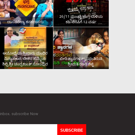
26/11 ಮುಂಬೈ ಉಗ್ರ ದಾಳಿಯ
ದಾಸವರೇಣ್ಯ ಕನಕದಾಸರು
ಕಹಿ ನೆನಪಿಗೆ 12 ವರ್ಷ
ಅಯೋಧ್ಯೆಯ ಶ್ರೀರಾಮ ಮಂದಿರ
ವಿನ್ಯಾಸಕಾರ, ದೇಶದ ಹೆಮ್ಮೆಯ
ಬೀದಿ ಶ್ವಾನಗಳ ಶ್ವಾಸದಂತಿರುವ
ಶಿಲ್ಪಿ ಶ್ರೀ ಚಂದ್ರಕಾಂತ್‌ ಸೋಂಪುರ
ಶ್ರೀಮತಿ ರಜನಿ ಶೆಟ್ಟಿ
 inbox. subscribe Now