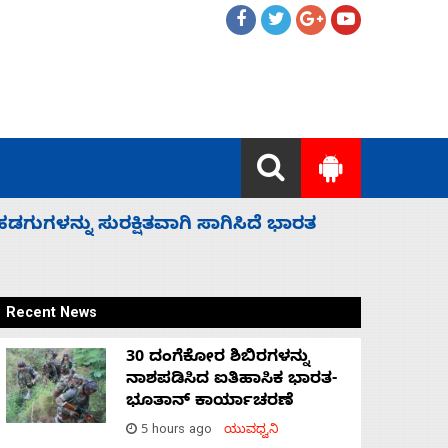
 ಬಿಡೆವು: ಛಲವಾದಿ ನಾರಾಯಣಸ್ವಾಮಿ
ಸಚಿವ ಸಂಪು
Recent News
30 ದಂಗೆಕೋರ ಶಿಬಿರಗಳನ್ನು
ನಾಶಪಡಿಸಿದ ಐತಿಹಾಸಿಕ ಭಾರತ-
ಭೂತಾನ್ ಕಾರ್ಯಾಚರಣೆ
5 hours ago
ಯುವಧ್ವನಿ