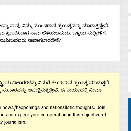
ನು ನಾವು ನಿಮ್ಮ ಮುಂದಿಡುವ ಪ್ರಯತ್ನವನ್ನು ಮಾಡುತ್ತಿದ್ದೇವೆ.
 ನೀವು ಸ್ವೀಕರಿಸಿದಾಗ ನಾವು ಬೆಳೆಯಬಹುದು. ಒಳ್ಳೆಯ ಸುದ್ದಿಗಳಿಗೆ
ತಲುಪಿಸುವವರು ನಾವಾಗಬಾರದೇಕೆ?
ಟ್ರೀಯ ವಿಚಾರಗಳನ್ನು ನಿಮಗೆ ತಲುಪಿಸುವ ಪ್ರಯತ್ನ ಮಾಡುತ್ತದೆ.
ಮ ಸಹಕಾರವನ್ನು ಅಪೇಕ್ಷಿಸುತ್ತಿದ್ದೇವೆ. ಈ ಕಾರ್ಯದಲ್ಲಿ ನೀವೂ
 news/happenings and nationalistic thoughts. Join
pe and expect your co-operation in this objective of
y journalism.