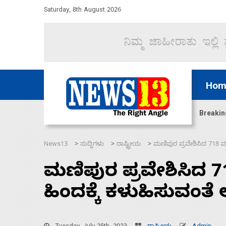
Saturday, 8th August 2026
Hom
ಜಲಸಂಧಿ ಮೂಲಕ 60 ಹಡಗುಗಳನ್ನು ಸುರಕ್ಷಿತವಾಗಿ ಸಾಗಿಸಿದೆ ಭ
Breakin
News13
ಸುದ್ದಿಗಳು
ರಾಷ್ಟ್ರೀಯ
ಮಣಿಪುರ ಪ್ರವೇಶಿಸಿದ 718 ಮ್ಯಾ
>
>
>
ಮಣಿಪುರ ಪ್ರವೇಶಿಸಿದ 718
ಹಿಂದಕ್ಕೆ ಕಳುಹಿಸುವಂತೆ 