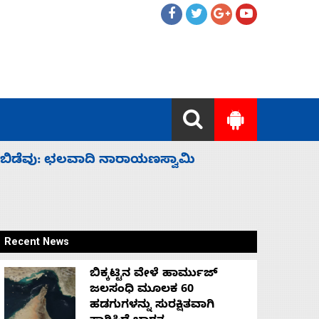
ಹೈಕಮಾಂಡ್ ರಾಜಕಾರಣಕ್ಕೆ: ವಿಜಯೇಂದ್ರ
‘ಕಳೆದ 3-4 
Recent News
ಬಿಕ್ಕಟ್ಟಿನ ವೇಳೆ ಹಾರ್ಮುಜ್
ಜಲಸಂಧಿ ಮೂಲಕ 60
ಹಡಗುಗಳನ್ನು ಸುರಕ್ಷಿತವಾಗಿ