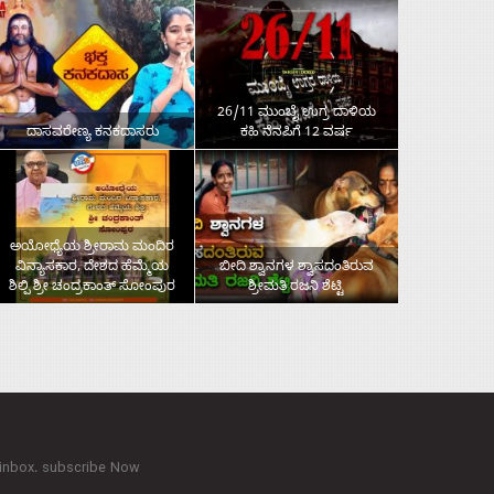
26/11 ಮುಂಬೈ ಉಗ್ರ ದಾಳಿಯ
ದಾಸವರೇಣ್ಯ ಕನಕದಾಸರು
ಕಹಿ ನೆನಪಿಗೆ 12 ವರ್ಷ
ಅಯೋಧ್ಯೆಯ ಶ್ರೀರಾಮ ಮಂದಿರ
ವಿನ್ಯಾಸಕಾರ, ದೇಶದ ಹೆಮ್ಮೆಯ
ಬೀದಿ ಶ್ವಾನಗಳ ಶ್ವಾಸದಂತಿರುವ
ಶಿಲ್ಪಿ ಶ್ರೀ ಚಂದ್ರಕಾಂತ್‌ ಸೋಂಪುರ
ಶ್ರೀಮತಿ ರಜನಿ ಶೆಟ್ಟಿ
 inbox. subscribe Now