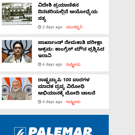
ವಿದೇಶಿ ಪ್ರಯಾಣಿಕನ
ದಿನಚರಿಯಲ್ಲಿದೆ ಅಯೋಧ್ಯೆಯ
ಸತ್ಯ
2 days ago
ಯುವಧ್ವನಿ
ಜಾರ್ಖಾಂಡ್‌ ನೇಮಕಾತಿ ಪರೀಕ್ಷಾ
ಅಕ್ರಮ: ಕಾಂಗ್ರೆಸ್‌ ಮೌನ ಪ್ರಶ್ನಿಸಿದ
ಇರಾನಿ
4 days ago
ರಾಷ್ಟ್ರೀಯ
ರಾಷ್ಟ್ರವ್ಯಾಪಿ 100 ವಾರಗಳ
ಮಾದಕ ದ್ರವ್ಯ ವಿರೋಧಿ
ಅಭಿಯಾನಕ್ಕೆ ಮೋದಿ ಚಾಲನೆ
4 days ago
ರಾಷ್ಟ್ರೀಯ