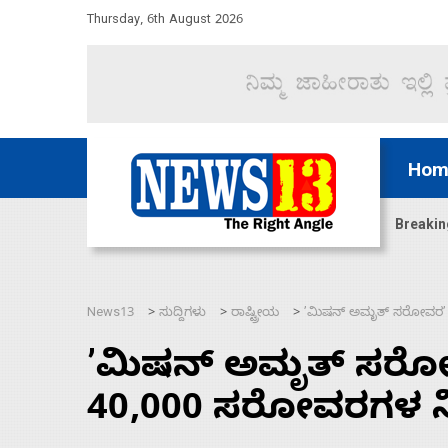
Thursday, 6th August 2026
Hom
ದ್ದರೆ ಸದನ ನಡೆಸಲು ಬಿಡೆವು: ಛಲವಾದಿ ನಾರಾಯಣಸ್ವಾಮಿ
Breakin
News13
ಸುದ್ದಿಗಳು
ರಾಷ್ಟ್ರೀಯ
ʼಮಿಷನ್ ಅಮೃತ್ ಸರೋವರʼ 
>
>
>
ʼಮಿಷನ್ ಅಮೃತ್ ಸರೋವ
40,000 ಸರೋವರಗಳ ನ