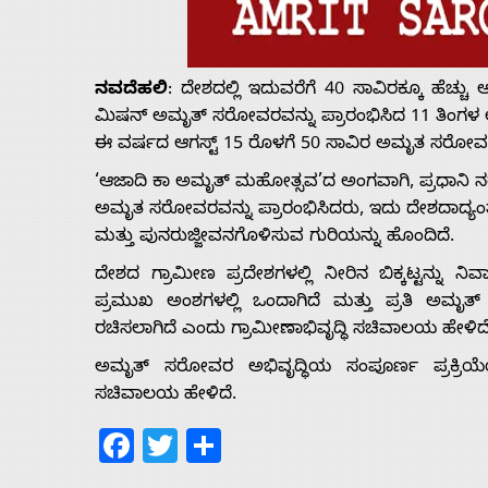
Us
ನವದೆಹಲಿ
: ದೇಶದಲ್ಲಿ ಇದುವರೆಗೆ 40 ಸಾವಿರಕ್ಕೂ ಹೆಚ್ಚು
Advertise
ಮಿಷನ್ ಅಮೃತ್ ಸರೋವರವನ್ನು ಪ್ರಾರಂಭಿಸಿದ 11 ತಿಂಗಳ ಅ
ಈ ವರ್ಷದ ಆಗಸ್ಟ್ 15 ರೊಳಗೆ 50 ಸಾವಿರ ಅಮೃತ ಸರೋವರಗಳ
With
‘ಆಜಾದಿ ಕಾ ಅಮೃತ್ ಮಹೋತ್ಸವ’ದ ಅಂಗವಾಗಿ, ಪ್ರಧಾನಿ ನ
ಅಮೃತ ಸರೋವರವನ್ನು ಪ್ರಾರಂಭಿಸಿದರು, ಇದು ದೇಶದಾದ್ಯಂತ ಪ
s
ಮತ್ತು ಪುನರುಜ್ಜೀವನಗೊಳಿಸುವ ಗುರಿಯನ್ನು ಹೊಂದಿದೆ.
ದೇಶದ ಗ್ರಾಮೀಣ ಪ್ರದೇಶಗಳಲ್ಲಿ ನೀರಿನ ಬಿಕ್ಕಟ್ಟನ್ನು ನ
Contact
ಪ್ರಮುಖ ಅಂಶಗಳಲ್ಲಿ ಒಂದಾಗಿದೆ ಮತ್ತು ಪ್ರತಿ ಅಮೃತ್ 
ರಚಿಸಲಾಗಿದೆ ಎಂದು ಗ್ರಾಮೀಣಾಭಿವೃದ್ಧಿ ಸಚಿವಾಲಯ ಹೇಳಿದೆ
Us
ಅಮೃತ್ ಸರೋವರ ಅಭಿವೃದ್ಧಿಯ ಸಂಪೂರ್ಣ ಪ್ರಕ್ರಿಯ
ಸಚಿವಾಲಯ ಹೇಳಿದೆ.
Facebook
Twitter
Share