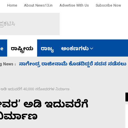
Home
About News13.in
Advertise With Us
Subscribe Now
e
ರಾಷ್ಟ್ರೀಯ
ರಾಜ್ಯ
ಅಂಕಣಗಳು
ಸಚಿವ ಸಂಪುಟ ವಿಸ್ತರಣೆ ಮಾಡಿದ್ದು ಹಣಬಲ ಮತ್ತು 
g News :
ಅಡಿ ಇದುವರೆಗೆ 40,000 ಸರೋವರಗಳ ನಿರ್ಮಾಣ
ರʼ ಅಡಿ ಇದುವರೆಗೆ
ಿರ್ಮಾಣ