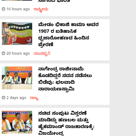
ಸಾಗಿಸಿದೆ ಭಾರತ
16 hours ago
ರಾಷ್ಟ್ರೀಯ
ಮೇಡಂ ಭಿಕಾಜಿ ಕಾಮಾ ಅವರ
1907 ರ ಐತಿಹಾಸಿಕ
ಧ್ವಜಾರೋಹಣದ ಹಿಂದಿನ
ಪ್ರೇರಣೆ
20 hours ago
ಯುವಧ್ವನಿ
ನಾಗೇಂದ್ರ ರಾಜೀನಾಮೆ
ಕೊಡದಿದ್ದರೆ ಸದನ ನಡೆಸಲು
ಬಿಡೆವು: ಛಲವಾದಿ
ನಾರಾಯಣಸ್ವಾಮಿ
2 days ago
ರಾಜ್ಯ
ಸಚಿವ ಸಂಪುಟ ವಿಸ್ತರಣೆ
ಮಾಡಿದ್ದು ಹಣಬಲ ಮತ್ತು
ಹೈಕಮಾಂಡ್ ರಾಜಕಾರಣಕ್ಕೆ:
ವಿಜಯೇಂದ್ರ