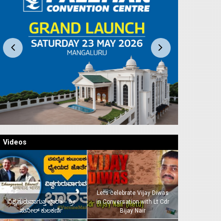
Videos
Lets celebrate Vijay Diwas
ವಿಶ್ವಗುರುವಾಗುತ್ತ ಭಾರತ – ಶ್ರೀ
in Conversation with Lt Cdr
ಸುನೀಲ್‌ ಕುಲಕರ್ಣಿ
Bijay Nair