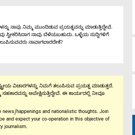
ನು ನಾವು ನಿಮ್ಮ ಮುಂದಿಡುವ ಪ್ರಯತ್ನವನ್ನು ಮಾಡುತ್ತಿದ್ದೇವೆ.
 ನೀವು ಸ್ವೀಕರಿಸಿದಾಗ ನಾವು ಬೆಳೆಯಬಹುದು. ಒಳ್ಳೆಯ ಸುದ್ದಿಗಳಿಗೆ
ತಲುಪಿಸುವವರು ನಾವಾಗಬಾರದೇಕೆ?
ಟ್ರೀಯ ವಿಚಾರಗಳನ್ನು ನಿಮಗೆ ತಲುಪಿಸುವ ಪ್ರಯತ್ನ ಮಾಡುತ್ತದೆ.
ಮ ಸಹಕಾರವನ್ನು ಅಪೇಕ್ಷಿಸುತ್ತಿದ್ದೇವೆ. ಈ ಕಾರ್ಯದಲ್ಲಿ ನೀವೂ
 news/happenings and nationalistic thoughts. Join
pe and expect your co-operation in this objective of
y journalism.