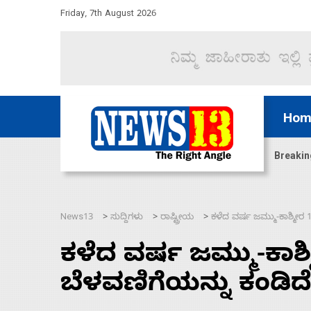
Friday, 7th August 2026
Hom
ಿದ್ದರೆ ಸದನ ನಡೆಸಲು ಬಿಡೆವು: ಛಲವಾದಿ ನಾರಾಯಣಸ್ವಾಮಿ
Breakin
News13
ಸುದ್ದಿಗಳು
ರಾಷ್ಟ್ರೀಯ
ಕಳೆದ ವರ್ಷ ಜಮ್ಮು-ಕಾಶ್ಮೀರ 
>
>
>
ಕಳೆದ ವರ್ಷ ಜಮ್ಮು-ಕಾಶ್
ಬೆಳವಣಿಗೆಯನ್ನು ಕಂಡಿದ