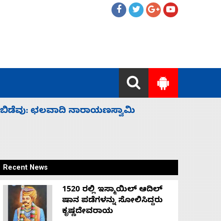
ು ಹೈಕಮಾಂಡ್ ರಾಜಕಾರಣಕ್ಕೆ: ವಿಜಯೇಂದ್ರ
‘ಕಳೆದ 3-4
Recent News
1520 ರಲ್ಲಿ ಇಸ್ಮಾಯಿಲ್ ಆದಿಲ್
ಷಾನ ಪಡೆಗಳನ್ನು ಸೋಲಿಸಿದ್ದರು
ಕೃಷ್ಣದೇವರಾಯ