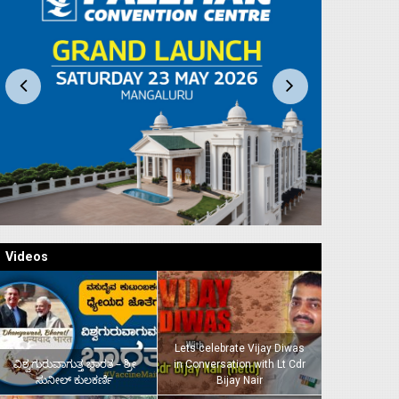
Videos
Lets celebrate Vijay Diwas
ವಿಶ್ವಗುರುವಾಗುತ್ತ ಭಾರತ – ಶ್ರೀ
in Conversation with Lt Cdr
ಸುನೀಲ್‌ ಕುಲಕರ್ಣಿ
Bijay Nair