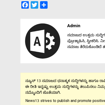
Facebook
Twitter
Share
Admin
ಸಮಾಜದ ಉತ್ತಮ ಸುದ್ದಿಗಳನ್
ಪ್ರೋತ್ಸಾಹಿಸಿ, ಸ್ವೀಕರಿಸಿ.
ಸಮಾಜ ತೆರೆದುಕೊಂಡಿದೆ 
ನ್ಯೂಸ್ 13 ಸಮಾಜದ ಧನಾತ್ಮಕ ಸುದ್ದಿಗಳನ್ನು ಹಾಗೂ ರಾಷ್
ಈ ರೀತಿ ಇನ್ನಷ್ಟು ಉತ್ತಮ ಸುದ್ದಿಗಳನ್ನು ತಲುಪಿಸಲು ನಿಮ್
ನಮ್ಮೊಂದಿಗೆ ಜೊತೆಯಾಗಿ.
News13 strives to publish and promote positive