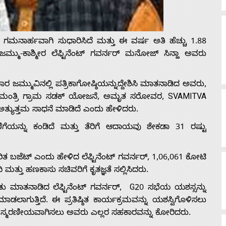
್ಥೆ ಗಮನಾರ್ಹವಾಗಿ ಸುಧಾರಿಸಿದೆ ಮತ್ತು ಈ ವರ್ಷ ಅತಿ ಹೆಚ್ಚು 1.88
ಮ್ಮು-ಕಾಶ್ಮೀರ ಲೆಫ್ಟಿನೆಂಟ್‌ ಗವರ್ನರ್‌ ಮನೋಜ್‌ ಸಿನ್ಹಾ ಅವರು
 ಜಮ್ಮುವಿನಲ್ಲಿ ಪತ್ರಿಕಾಗೋಷ್ಠಿಯನ್ನುದ್ದೇಶಿಸಿ ಮಾತನಾಡಿದ ಅವರು,
ರಧಾನ ಮಂತ್ರಿ ಗ್ರಾಮ ಸಡಕ್ ಯೋಜನೆ, ಅಮೃತ ಸರೋವರ, SVAMITVA
್ಯುತ್ತಮ ಸಾಧನೆ ಮಾಡಿದೆ ಎಂದು ಹೇಳಿದರು.
ಿಗೆಯನ್ನು ಕಂಡಿದೆ ಮತ್ತು ತೆರಿಗೆ ಆದಾಯವು ಶೇಕಡಾ 31 ರಷ್ಟು
ರಿತ ಬಜೆಟ್ ಎಂದು ಹೇಳಿದ ಲೆಫ್ಟಿನೆಂಟ್ ಗವರ್ನರ್, 1,06,061 ಕೋಟಿ
ಮತ್ತು ಹಣಕಾಸು ಸಚಿವರಿಗೆ ಕೃತಜ್ಞತೆ ಸಲ್ಲಿಸಿದರು.
ಿತು ಮಾತನಾಡಿದ ಲೆಫ್ಟಿನೆಂಟ್ ಗವರ್ನರ್, G20 ಸಭೆಯ ಯಶಸ್ಸನ್ನು
ಾಡಲಾಗುತ್ತಿದೆ. ಈ ಪ್ರತಿಷ್ಠಿತ ಕಾರ್ಯಕ್ರಮವನ್ನು ಯಶಸ್ವಿಗೊಳಿಸಲು
ಗಳಿಗೆ ಸ್ಮರಣೀಯವಾಗಿಸಲು ಅವರು ಎಲ್ಲರ ಸಹಕಾರವನ್ನು ಕೋರಿದರು.