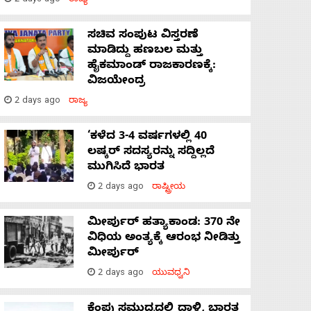
2 days ago
ರಾಜ್ಯ
ಸಚಿವ ಸಂಪುಟ ವಿಸ್ತರಣೆ
ಮಾಡಿದ್ದು ಹಣಬಲ ಮತ್ತು
ಹೈಕಮಾಂಡ್ ರಾಜಕಾರಣಕ್ಕೆ:
ವಿಜಯೇಂದ್ರ
2 days ago
ರಾಜ್ಯ
‘ಕಳೆದ 3-4 ವರ್ಷಗಳಲ್ಲಿ 40
ಲಷ್ಕರ್ ಸದಸ್ಯರನ್ನು ಸದ್ದಿಲ್ಲದೆ
ಮುಗಿಸಿದೆ ಭಾರತ
2 days ago
ರಾಷ್ಟ್ರೀಯ
ಮೀರ್ಪುರ್ ಹತ್ಯಾಕಾಂಡ: 370 ನೇ
ವಿಧಿಯ ಅಂತ್ಯಕ್ಕೆ ಆರಂಭ ನೀಡಿತ್ತು
ಮೀರ್ಪುರ್
2 days ago
ಯುವಧ್ವನಿ
ಕೆಂಪು ಸಮುದ್ರದಲ್ಲಿ ದಾಳಿ, ಭಾರತ