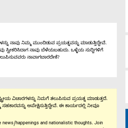
ನು ನಾವು ನಿಮ್ಮ ಮುಂದಿಡುವ ಪ್ರಯತ್ನವನ್ನು ಮಾಡುತ್ತಿದ್ದೇವೆ.
 ನೀವು ಸ್ವೀಕರಿಸಿದಾಗ ನಾವು ಬೆಳೆಯಬಹುದು. ಒಳ್ಳೆಯ ಸುದ್ದಿಗಳಿಗೆ
ತಲುಪಿಸುವವರು ನಾವಾಗಬಾರದೇಕೆ?
ಟ್ರೀಯ ವಿಚಾರಗಳನ್ನು ನಿಮಗೆ ತಲುಪಿಸುವ ಪ್ರಯತ್ನ ಮಾಡುತ್ತದೆ.
ಮ ಸಹಕಾರವನ್ನು ಅಪೇಕ್ಷಿಸುತ್ತಿದ್ದೇವೆ. ಈ ಕಾರ್ಯದಲ್ಲಿ ನೀವೂ
 news/happenings and nationalistic thoughts. Join