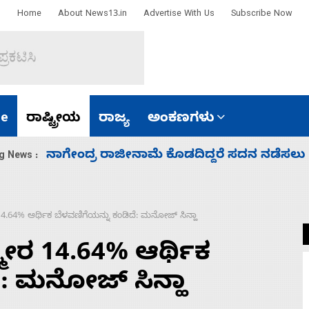
Home
About News13.in
Advertise With Us
Subscribe Now
e
ರಾಷ್ಟ್ರೀಯ
ರಾಜ್ಯ
ಅಂಕಣಗಳು
ಸಚಿವ ಸಂಪುಟ ವಿಸ್ತರಣೆ ಮಾಡಿದ್ದು ಹಣಬಲ ಮತ್ತ
g News :
14.64% ಆರ್ಥಿಕ ಬೆಳವಣಿಗೆಯನ್ನು ಕಂಡಿದೆ: ಮನೋಜ್‌ ಸಿನ್ಹಾ
ಮೀರ 14.64% ಆರ್ಥಿಕ
ೆ: ಮನೋಜ್‌ ಸಿನ್ಹಾ