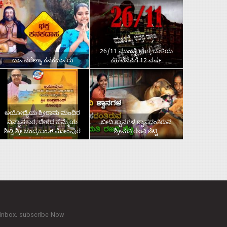
26/11 ಮುಂಬೈ ಉಗ್ರ ದಾಳಿಯ
ದಾಸವರೇಣ್ಯ ಕನಕದಾಸರು
ಕಹಿ ನೆನಪಿಗೆ 12 ವರ್ಷ
ಅಯೋಧ್ಯೆಯ ಶ್ರೀರಾಮ ಮಂದಿರ
ವಿನ್ಯಾಸಕಾರ, ದೇಶದ ಹೆಮ್ಮೆಯ
ಬೀದಿ ಶ್ವಾನಗಳ ಶ್ವಾಸದಂತಿರುವ
ಶಿಲ್ಪಿ ಶ್ರೀ ಚಂದ್ರಕಾಂತ್‌ ಸೋಂಪುರ
ಶ್ರೀಮತಿ ರಜನಿ ಶೆಟ್ಟಿ
 inbox. subscribe Now